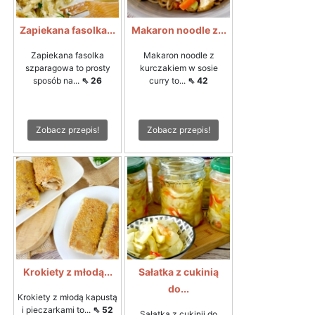
Zapiekana fasolka...
Makaron noodle z...
Zapiekana fasolka
Makaron noodle z
szparagowa to prosty
kurczakiem w sosie
sposób na...
⇖ 26
curry to...
⇖ 42
Zobacz przepis!
Zobacz przepis!
Krokiety z młodą...
Sałatka z cukinią
do...
Krokiety z młodą kapustą
i pieczarkami to...
⇖ 52
Sałatka z cukinii do