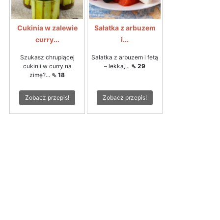
Cukinia w zalewie
Sałatka z arbuzem
curry...
i...
Szukasz chrupiącej
Sałatka z arbuzem i fetą
cukinii w curry na
– lekka,...
⇖ 29
zimę?...
⇖ 18
Zobacz przepis!
Zobacz przepis!