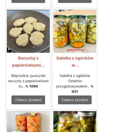
Racuchy z
Sałatka z ogórków
papierówkami...
w...
Mięciutkie, puszyste
Sałatka z ogórków
racuchy z papierówkami
Ostatnio
to...
⇖ 1090
przygotowywałem...
⇖
931
Zobacz przepis!
Zobacz przepis!