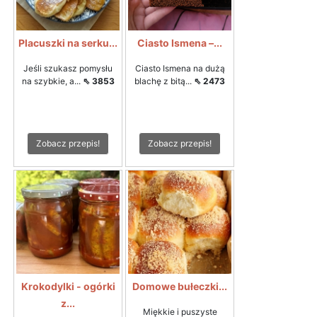
Placuszki na serku...
Ciasto Ismena –...
Jeśli szukasz pomysłu
Ciasto Ismena na dużą
na szybkie, a...
⇖ 3853
blachę z bitą...
⇖ 2473
Zobacz przepis!
Zobacz przepis!
Krokodylki - ogórki
Domowe bułeczki...
z...
Miękkie i puszyste