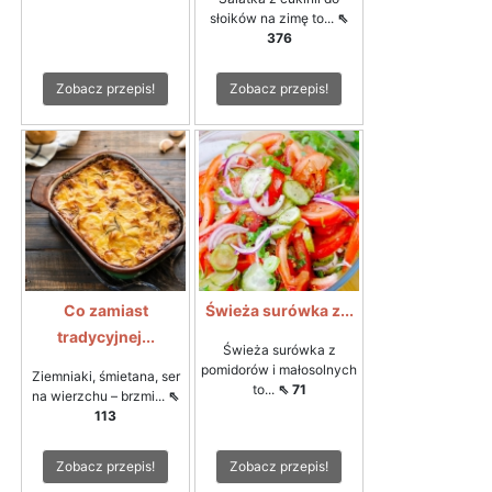
słoików na zimę to...
⇖
376
Zobacz przepis!
Zobacz przepis!
Co zamiast
Świeża surówka z...
tradycyjnej...
Świeża surówka z
pomidorów i małosolnych
Ziemniaki, śmietana, ser
to...
⇖ 71
na wierzchu – brzmi...
⇖
113
Zobacz przepis!
Zobacz przepis!