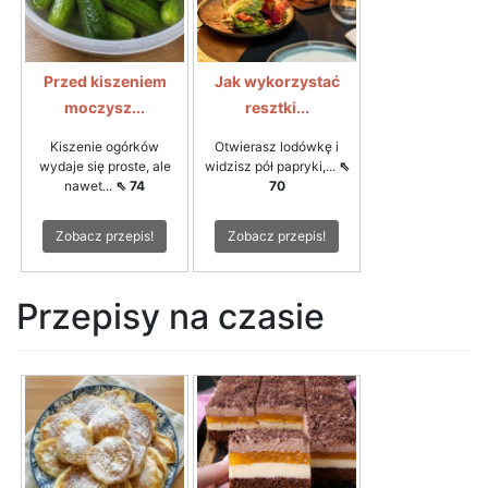
Przed kiszeniem
Jak wykorzystać
moczysz...
resztki...
Kiszenie ogórków
Otwierasz lodówkę i
wydaje się proste, ale
widzisz pół papryki,...
⇖
nawet...
⇖ 74
70
Zobacz przepis!
Zobacz przepis!
Przepisy na czasie