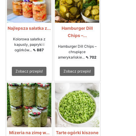
Najlepsza sałatka z...
Hamburger Dill
Chips –...
Kolorowa sałatka z
kapusty, papryki i
Hamburger Dill Chips –
ogórków...
⇖ 887
chrupiące
amerykańskie...
⇖ 702
Zobacz przepis!
Zobacz przepis!
Mizeria na zimę w...
Tarte ogórki kiszone