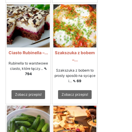
Ciasto Rubinella –...
Szakszuka z bobem
–...
Rubinella to warstwowe
ciasto, które łączy...
⇖
Szakszuka z bobem to
794
prosty sposób na sycące
i...
⇖ 69
Zobacz przepis!
Zobacz przepis!