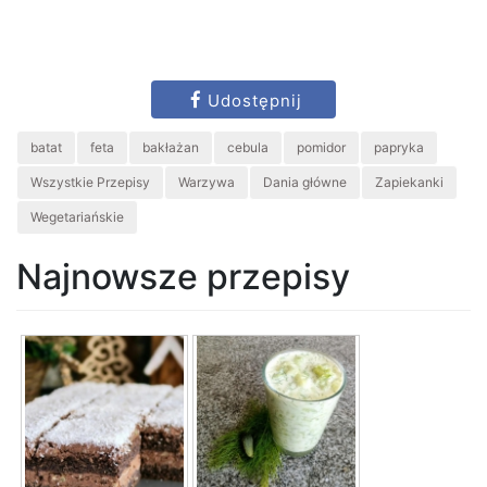
Udostępnij
batat
feta
bakłażan
cebula
pomidor
papryka
Wszystkie Przepisy
Warzywa
Dania główne
Zapiekanki
Wegetariańskie
Najnowsze przepisy