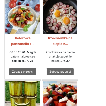
Kolorowa
Rzodkiewka na
panzanella z...
ciepło z...
06.08.2026 Magda
Rzodkiewka na ciepło
Latem najprostsze
smakuje zupełnie
składniki...
⇖ 25
inaczej...
⇖ 27
Zobacz przepis!
Zobacz przepis!