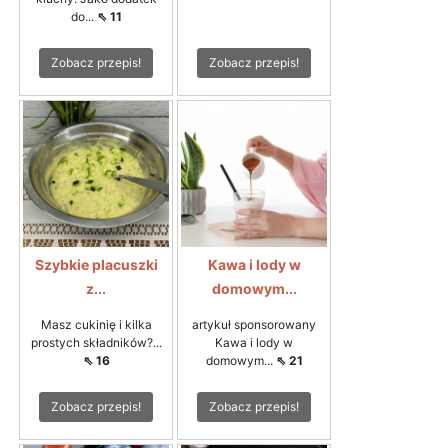
do...
⇖ 11
Zobacz przepis!
Zobacz przepis!
Szybkie placuszki
Kawa i lody w
z...
domowym...
Masz cukinię i kilka
artykuł sponsorowany
prostych składników?...
Kawa i lody w
⇖ 16
domowym...
⇖ 21
Zobacz przepis!
Zobacz przepis!