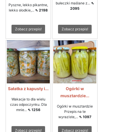
bułeczki maślane z...
⇖
Pyszne, lekko pikantne,
2095
lekko słodkie,...
⇖ 2198
Zobacz przepis!
Zobacz przepis!
Sałatka z kapusty i...
Ogórki w
musztardzie...
Wakacje to dla wielu
czas odpoczynku. Dla
Ogórki w musztardzie
mnie...
⇖ 1256
Przepis na te
wyraziste,...
⇖ 1097
Zobacz przepis!
Zobacz przepis!