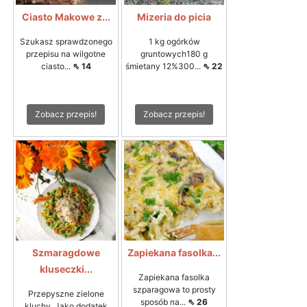
Ciasto Makowe z...
Mizeria do picia
Szukasz sprawdzonego
1 kg ogórków
przepisu na wilgotne
gruntowych180 g
ciasto...
⇖ 14
śmietany 12%300...
⇖ 22
Zobacz przepis!
Zobacz przepis!
Szmaragdowe
Zapiekana fasolka...
kluseczki...
Zapiekana fasolka
szparagowa to prosty
Przepyszne zielone
sposób na...
⇖ 26
kluchy. Jako dodatek