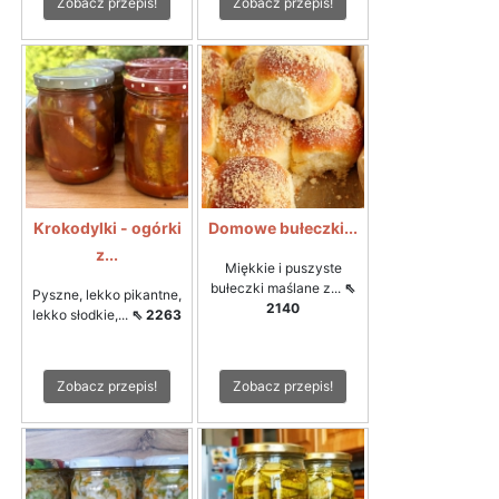
Zobacz przepis!
Zobacz przepis!
Krokodylki - ogórki
Domowe bułeczki...
z...
Miękkie i puszyste
bułeczki maślane z...
⇖
Pyszne, lekko pikantne,
2140
lekko słodkie,...
⇖ 2263
Zobacz przepis!
Zobacz przepis!