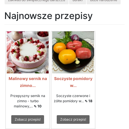
Najnowsze przepisy
Malinowy sernik na
Soczyste pomidory
zimno...
w...
Przepyszny sernik na
Soczyste czerwone i
zimno - turbo
żółte pomidory w...
⇖ 18
malinowy,...
⇖ 10
Zobacz przepis!
Zobacz przepis!