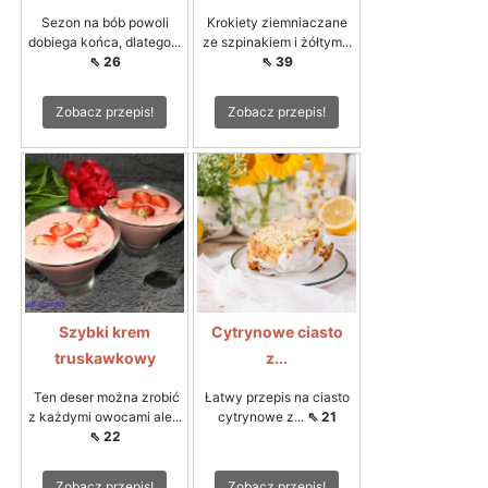
Sezon na bób powoli
Krokiety ziemniaczane
dobiega końca, dlatego...
ze szpinakiem i żółtym...
⇖ 26
⇖ 39
Zobacz przepis!
Zobacz przepis!
Szybki krem
Cytrynowe ciasto
truskawkowy
z...
Ten deser można zrobić
Łatwy przepis na ciasto
z każdymi owocami ale...
cytrynowe z...
⇖ 21
⇖ 22
Zobacz przepis!
Zobacz przepis!