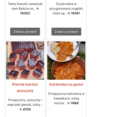
Takie faworki usmażyła
Szybciutkie w
nam Babcia na...
⇖
przygotowaniu rogaliki,
16352
które są...
⇖ 16181
Zobacz przepis!
Zobacz przepis!
Piernik bardzo
Karkówka na gości
puszysty
Przepyszna karkówka w
kawałkach, którą
Przepyszny, puszysty i
można...
⇖ 7668
mięciutki piernik, który...
⇖ 4720