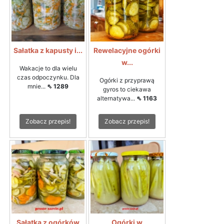
Sałatka z kapusty i...
Rewelacyjne ogórki
w...
Wakacje to dla wielu
czas odpoczynku. Dla
Ogórki z przyprawą
mnie...
⇖ 1289
gyros to ciekawa
alternatywa...
⇖ 1163
Zobacz przepis!
Zobacz przepis!
Sałatka z ogórków
Ogórki w