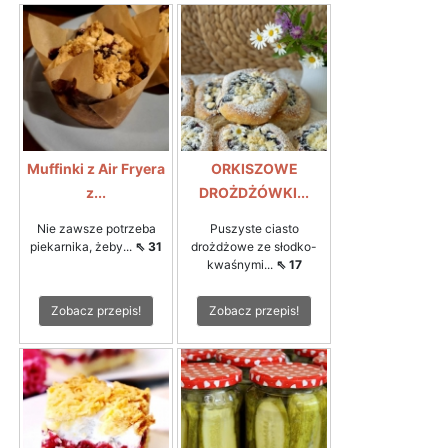
Muffinki z Air Fryera
ORKISZOWE
z...
DROŻDŻÓWKI...
Nie zawsze potrzeba
Puszyste ciasto
piekarnika, żeby...
⇖ 31
drożdżowe ze słodko-
kwaśnymi...
⇖ 17
Zobacz przepis!
Zobacz przepis!