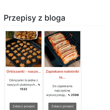
Przepisy z bloga
Orkiszanki - nasze...
Zapiekane naleśniki
to...
Orkiszanki to jedne z
naszych ulubionych...
⇖
Do zapiekania
1532
najczęściej
wykorzystuję...
⇖ 2598
Zobacz przepis!
Zobacz przepis!