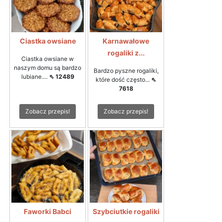
Ciastka owsiane
Karnawałowe
rogaliki z...
Ciastka owsiane w
naszym domu są bardzo
Bardzo pyszne rogaliki,
lubiane....
⇖ 12489
które dość często...
⇖
7618
Zobacz przepis!
Zobacz przepis!
Faworki Babci
Szybciutkie rogaliki