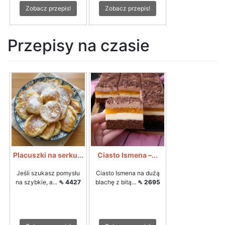
Zobacz przepis!
Zobacz przepis!
Przepisy na czasie
Placuszki na serku...
Ciasto Ismena –...
Jeśli szukasz pomysłu
Ciasto Ismena na dużą
na szybkie, a...
⇖ 4427
blachę z bitą...
⇖ 2695