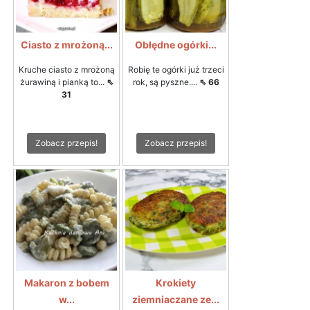
Ciasto z mrożoną...
Obłędne ogórki...
Kruche ciasto z mrożoną
Robię te ogórki już trzeci
żurawiną i pianką to...
⇖
rok, są pyszne....
⇖ 66
31
Zobacz przepis!
Zobacz przepis!
Makaron z bobem
Krokiety
w...
ziemniaczane ze...