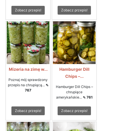
Zobacz przepis!
Zobacz przepis!
Mizeria na zimę w...
Hamburger Dill
Chips –...
Poznaj mój sprawdzony
przepis na chrupiącą...
⇖
Hamburger Dill Chips –
767
chrupiące
amerykańskie...
⇖ 761
Zobacz przepis!
Zobacz przepis!