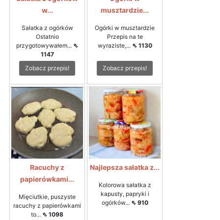
w...
musztardzie...
Sałatka z ogórków
Ogórki w musztardzie
Ostatnio
Przepis na te
przygotowywałem...
⇖
wyraziste,...
⇖ 1130
1147
Zobacz przepis!
Zobacz przepis!
Racuchy z
Najlepsza sałatka z...
papierówkami...
Kolorowa sałatka z
kapusty, papryki i
Mięciutkie, puszyste
ogórków...
⇖ 910
racuchy z papierówkami
to...
⇖ 1098