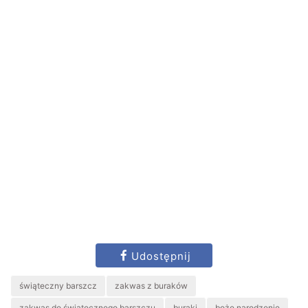
Udostępnij
świąteczny barszcz
zakwas z buraków
zakwas do świątecznego barszczu
buraki
boże narodzenie