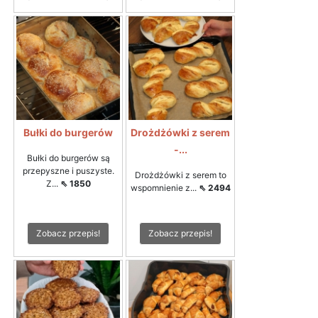
Bułki do burgerów
Drożdżówki z serem
-...
Bułki do burgerów są
przepyszne i puszyste.
Drożdżówki z serem to
Z...
⇖ 1850
wspomnienie z...
⇖ 2494
Zobacz przepis!
Zobacz przepis!