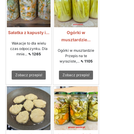
Sałatka z kapusty i...
Ogórki w
musztardzie...
Wakacje to dla wielu
czas odpoczynku. Dla
Ogórki w musztardzie
mnie...
⇖ 1265
Przepis na te
wyraziste,...
⇖ 1105
Zobacz przepis!
Zobacz przepis!