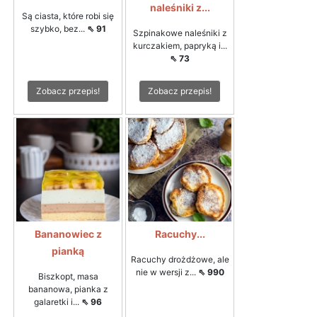
naleśniki z...
Są ciasta, które robi się
szybko, bez...
⇖ 91
Szpinakowe naleśniki z
kurczakiem, papryką i...
⇖ 73
Zobacz przepis!
Zobacz przepis!
Bananowiec z
Racuchy...
pianką
Racuchy drożdżowe, ale
nie w wersji z...
⇖ 990
Biszkopt, masa
bananowa, pianka z
galaretki i...
⇖ 96