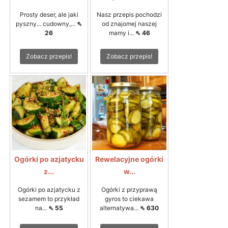
Prosty deser, ale jaki
Nasz przepis pochodzi
pyszny... cudowny,...
⇖
od znajomej naszej
26
mamy i...
⇖ 46
Zobacz przepis!
Zobacz przepis!
Ogórki po azjatycku
Rewelacyjne ogórki
z...
w...
Ogórki po azjatycku z
Ogórki z przyprawą
sezamem to przykład
gyros to ciekawa
na...
⇖ 55
alternatywa...
⇖ 630