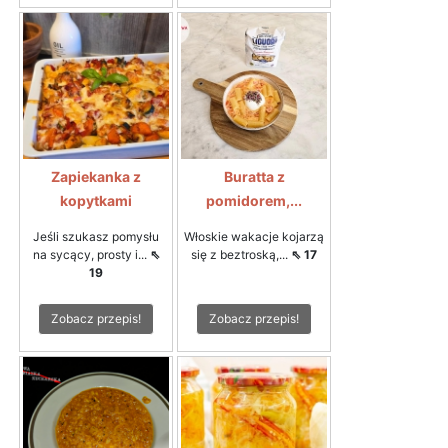
Zapiekanka z
Buratta z
kopytkami
pomidorem,...
Jeśli szukasz pomysłu
Włoskie wakacje kojarzą
na sycący, prosty i...
⇖
się z beztroską,...
⇖ 17
19
Zobacz przepis!
Zobacz przepis!