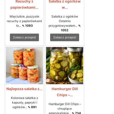
Racuchy z
Sałatka z ogórków
papierówkami...
w...
Mięciutkie, puszyste
Sałatka z ogórków
racuchy z papierówkami
Ostatnio
to...
⇖ 1093
przygotowywałem...
⇖
1052
Zobacz przepis!
Zobacz przepis!
Najlepsza sałatka z...
Hamburger Dill
Chips –...
Kolorowa sałatka z
kapusty, papryki i
Hamburger Dill Chips –
ogórków...
⇖ 891
chrupiące
amerykańskie...
⇖ 734