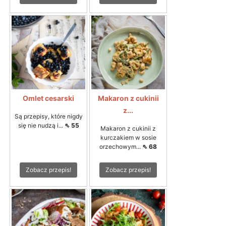
Omlet cesarski
Makaron z cukinii
z...
Są przepisy, które nigdy
się nie nudzą i...
⇖ 55
Makaron z cukinii z
kurczakiem w sosie
orzechowym...
⇖ 68
Zobacz przepis!
Zobacz przepis!