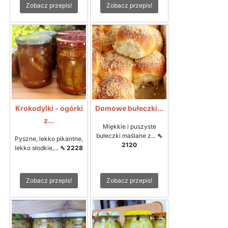
Zobacz przepis!
Zobacz przepis!
Krokodylki - ogórki
Domowe bułeczki...
z...
Miękkie i puszyste
bułeczki maślane z...
⇖
Pyszne, lekko pikantne,
2120
lekko słodkie,...
⇖ 2228
Zobacz przepis!
Zobacz przepis!