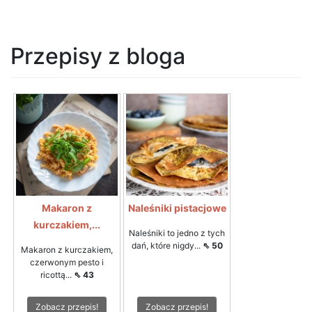
Przepisy z bloga
Makaron z
Naleśniki pistacjowe
kurczakiem,...
Naleśniki to jedno z tych
dań, które nigdy...
⇖ 50
Makaron z kurczakiem,
czerwonym pesto i
ricottą...
⇖ 43
Zobacz przepis!
Zobacz przepis!