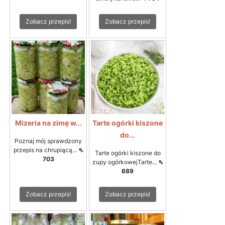
Zobacz przepis!
Zobacz przepis!
Mizeria na zimę w...
Tarte ogórki kiszone
do...
Poznaj mój sprawdzony
przepis na chrupiącą...
⇖
Tarte ogórki kiszone do
703
zupy ogórkowejTarte...
⇖
689
Zobacz przepis!
Zobacz przepis!