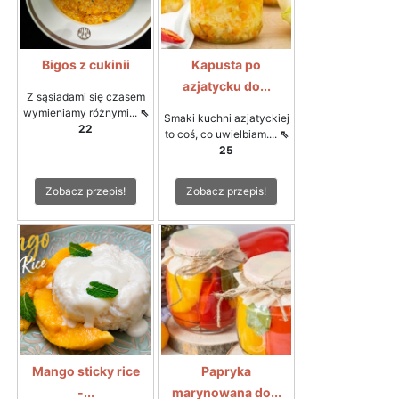
Bigos z cukinii
Kapusta po
azjatycku do...
Z sąsiadami się czasem
wymieniamy różnymi...
⇖
Smaki kuchni azjatyckiej
22
to coś, co uwielbiam....
⇖
25
Zobacz przepis!
Zobacz przepis!
Mango sticky rice
Papryka
-...
marynowana do...