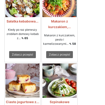
Sałatka kebabowa...
Makaron z
kurczakiem,...
Kiedy po raz pierwszy
zrobiłam domowy kebab
Makaron z kurczakiem,
z...
⇖ 65
pesto i
karmelizowanymi...
⇖ 58
Zobacz przepis!
Zobacz przepis!
Ciasto jogurtowe z...
Szpinakowe