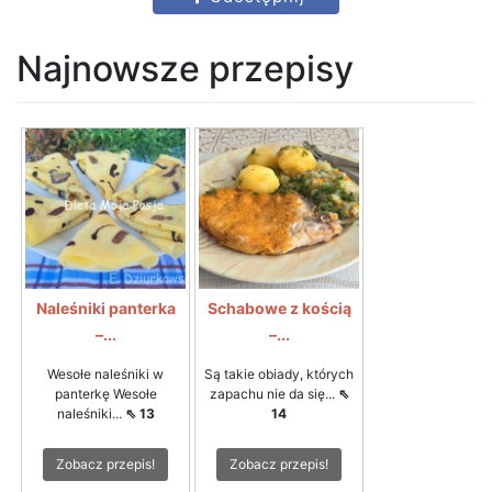
Najnowsze przepisy
Naleśniki panterka
Schabowe z kością
–...
–...
Wesołe naleśniki w
Są takie obiady, których
panterkę Wesołe
zapachu nie da się...
⇖
naleśniki...
⇖ 13
14
Zobacz przepis!
Zobacz przepis!