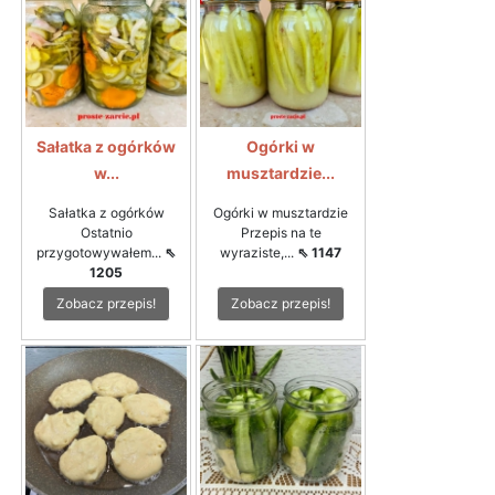
Sałatka z ogórków
Ogórki w
w...
musztardzie...
Sałatka z ogórków
Ogórki w musztardzie
Ostatnio
Przepis na te
przygotowywałem...
⇖
wyraziste,...
⇖ 1147
1205
Zobacz przepis!
Zobacz przepis!