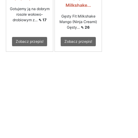
Milkshake...
Gotujemy ją na dobrym
rosole wołowo-
Gęsty Fit Milkshake
drobiowym z...
⇖ 17
Mango (Ninja Creami)
Gęsty...
⇖ 26
Zobacz przepis!
Zobacz przepis!