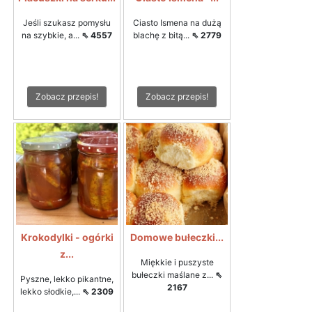
Jeśli szukasz pomysłu
Ciasto Ismena na dużą
na szybkie, a...
⇖ 4557
blachę z bitą...
⇖ 2779
Zobacz przepis!
Zobacz przepis!
Krokodylki - ogórki
Domowe bułeczki...
z...
Miękkie i puszyste
bułeczki maślane z...
⇖
Pyszne, lekko pikantne,
2167
lekko słodkie,...
⇖ 2309