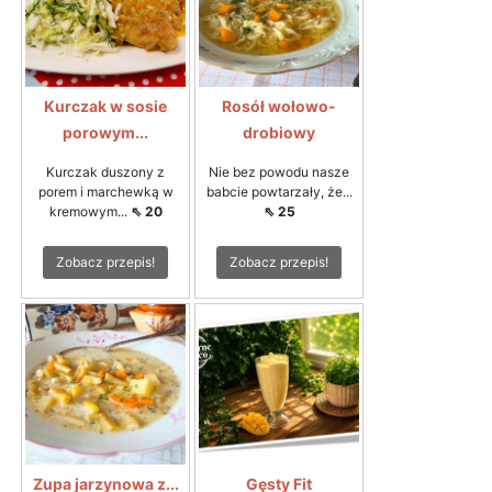
Kurczak w sosie
Rosół wołowo-
porowym...
drobiowy
Kurczak duszony z
Nie bez powodu nasze
porem i marchewką w
babcie powtarzały, że...
kremowym...
⇖ 20
⇖ 25
Zobacz przepis!
Zobacz przepis!
Zupa jarzynowa z...
Gęsty Fit