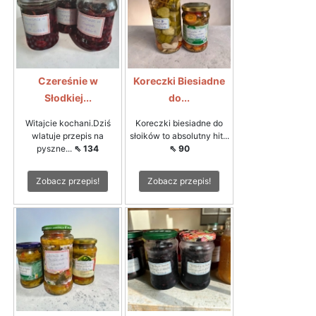
Czereśnie w
Koreczki Biesiadne
Słodkiej...
do...
Witajcie kochani.Dziś
Koreczki biesiadne do
wlatuje przepis na
słoików to absolutny hit...
pyszne...
⇖ 134
⇖ 90
Zobacz przepis!
Zobacz przepis!