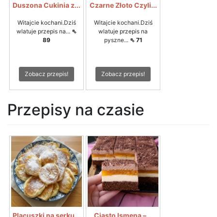
Duszona Cukinia z...
Czarne Złoto Czyli...
Witajcie kochani.Dziś
Witajcie kochani.Dziś
wlatuje przepis na...
⇖
wlatuje przepis na
89
pyszne...
⇖ 71
Zobacz przepis!
Zobacz przepis!
Przepisy na czasie
Placuszki na serku...
Ciasto Ismena –...