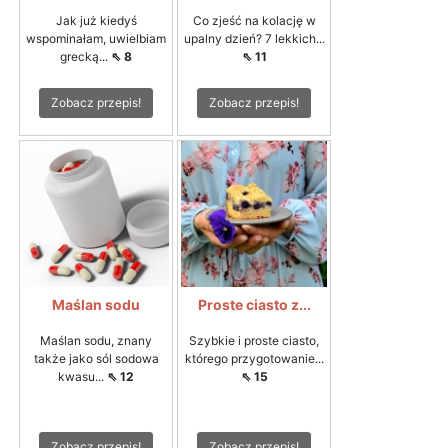
Jak już kiedyś
Co zjeść na kolację w
wspominałam, uwielbiam
upalny dzień? 7 lekkich...
grecką...
⇖ 8
⇖ 11
Zobacz przepis!
Zobacz przepis!
Maślan sodu
Proste ciasto z...
Maślan sodu, znany
Szybkie i proste ciasto,
także jako sól sodowa
którego przygotowanie...
kwasu...
⇖ 12
⇖ 15
Zobacz przepis!
Zobacz przepis!