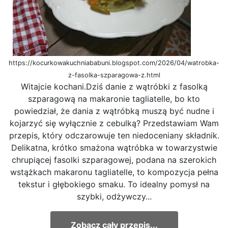
https://kocurkowakuchniababuni.blogspot.com/2026/04/watrobka-
z-fasolka-szparagowa-z.html
Witajcie kochani.Dziś danie z wątróbki z fasolką
szparagową na makaronie tagliatelle, bo kto
powiedział, że dania z wątróbką muszą być nudne i
kojarzyć się wyłącznie z cebulką? Przedstawiam Wam
przepis, który odczarowuje ten niedoceniany składnik.
Delikatna, krótko smażona wątróbka w towarzystwie
chrupiącej fasolki szparagowej, podana na szerokich
wstążkach makaronu tagliatelle, to kompozycja pełna
tekstur i głębokiego smaku. To idealny pomysł na
szybki, odżywczy...
Zobacz cały przepis...