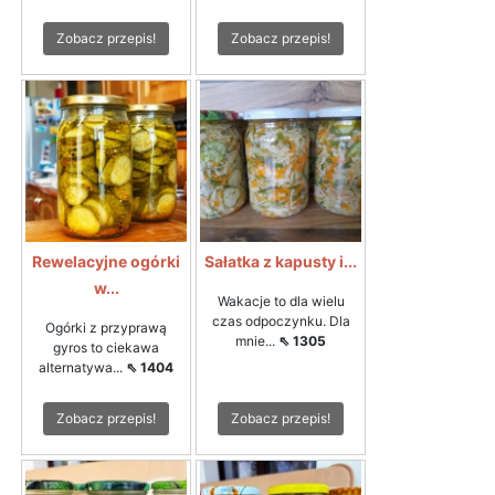
Zobacz przepis!
Zobacz przepis!
Rewelacyjne ogórki
Sałatka z kapusty i...
w...
Wakacje to dla wielu
czas odpoczynku. Dla
Ogórki z przyprawą
mnie...
⇖ 1305
gyros to ciekawa
alternatywa...
⇖ 1404
Zobacz przepis!
Zobacz przepis!