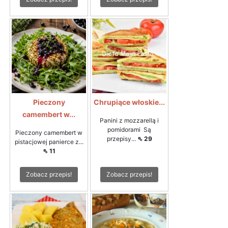
Pieczony
Chrupiące włoskie...
camembert w...
Panini z mozzarellą i
pomidorami Są
Pieczony camembert w
przepisy...
⇖ 29
pistacjowej panierce z...
⇖ 11
Zobacz przepis!
Zobacz przepis!