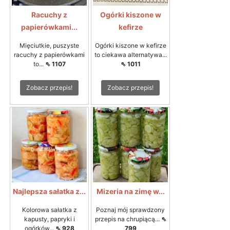
Racuchy z
Ogórki kiszone w
papierówkami...
kefirze
Mięciutkie, puszyste
Ogórki kiszone w kefirze
racuchy z papierówkami
to ciekawa alternatywa...
to...
⇖ 1107
⇖ 1011
Zobacz przepis!
Zobacz przepis!
Najlepsza sałatka z...
Mizeria na zimę w...
Kolorowa sałatka z
Poznaj mój sprawdzony
kapusty, papryki i
przepis na chrupiącą...
⇖
ogórków...
⇖ 928
799