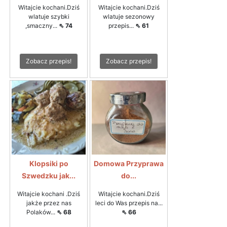
Witajcie kochani.Dziś
Witajcie kochani.Dziś
wlatuje szybki
wlatuje sezonowy
,smaczny...
⇖ 74
przepis...
⇖ 61
Zobacz przepis!
Zobacz przepis!
Klopsiki po
Domowa Przyprawa
Szwedzku jak...
do...
Witajcie kochani .Dziś
Witajcie kochani.Dziś
jakże przez nas
leci do Was przepis na...
Polaków...
⇖ 68
⇖ 66