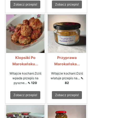
Zobacz przepis!
Zobacz przepis!
Klopsiki Po
Przyprawa
Marokańsku...
Marokańska...
Witajcie kochani.Dziś
Witajcie kochani.Dziś
wpada przepis na
wlatuje przepis na...
⇖
pyszne...
⇖ 120
82
Zobacz przepis!
Zobacz przepis!