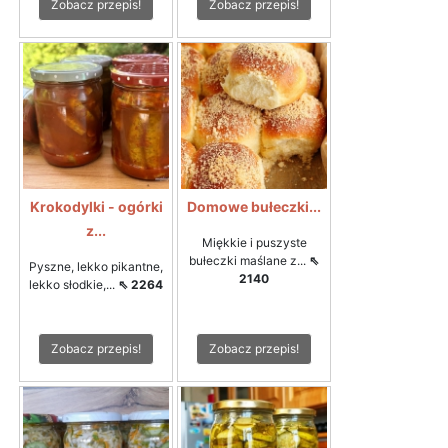
Zobacz przepis!
Zobacz przepis!
Krokodylki - ogórki
Domowe bułeczki...
z...
Miękkie i puszyste
bułeczki maślane z...
⇖
Pyszne, lekko pikantne,
2140
lekko słodkie,...
⇖ 2264
Zobacz przepis!
Zobacz przepis!