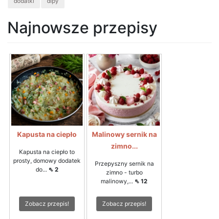
dodatki
dipy
Najnowsze przepisy
Kapusta na ciepło
Malinowy sernik na
zimno...
Kapusta na ciepło to
prosty, domowy dodatek
Przepyszny sernik na
do...
⇖ 2
zimno - turbo
malinowy,...
⇖ 12
Zobacz przepis!
Zobacz przepis!