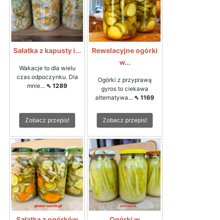
Sałatka z kapusty i...
Rewelacyjne ogórki
w...
Wakacje to dla wielu
czas odpoczynku. Dla
Ogórki z przyprawą
mnie...
⇖ 1289
gyros to ciekawa
alternatywa...
⇖ 1169
Zobacz przepis!
Zobacz przepis!
Sałatka z ogórków
Ogórki w