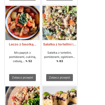
Leczo z fasolką...
Sałatka z tortellini i...
Mix papryk z
Sałatka z tortellini,
pomidorami, cukinią,
pomidorami, ogórkiem...
cebulą,...
⇖ 52
⇖ 63
Zobacz przepis!
Zobacz przepis!