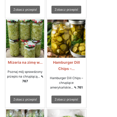
Zobacz przepis!
Zobacz przepis!
Mizeria na zimę w...
Hamburger Dill
Chips –...
Poznaj mój sprawdzony
przepis na chrupiącą...
⇖
Hamburger Dill Chips –
767
chrupiące
amerykańskie...
⇖ 761
Zobacz przepis!
Zobacz przepis!