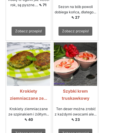
rok, są pyszne....
⇖ 71
Sezon na bób powoli
dobiega końca, dlatego...
⇖ 27
Zobacz przepis!
Zobacz przepis!
Krokiety
Szybki krem
ziemniaczane ze...
truskawkowy
Krokiety ziemniaczane
Ten deser można zrobić
ze szpinakiem i żółtym...
z każdymi owocami ale...
⇖ 40
⇖ 23