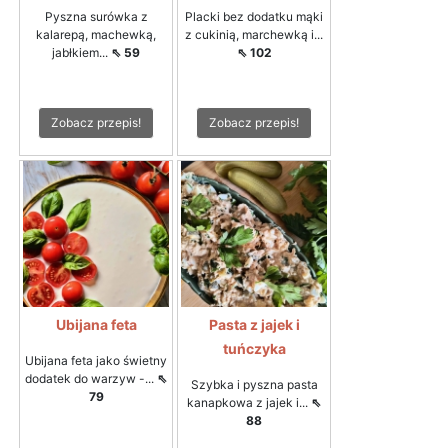
Pyszna surówka z
Placki bez dodatku mąki
kalarepą, machewką,
z cukinią, marchewką i...
jabłkiem...
⇖ 59
⇖ 102
Zobacz przepis!
Zobacz przepis!
Ubijana feta
Pasta z jajek i
tuńczyka
Ubijana feta jako świetny
dodatek do warzyw -...
⇖
Szybka i pyszna pasta
79
kanapkowa z jajek i...
⇖
88