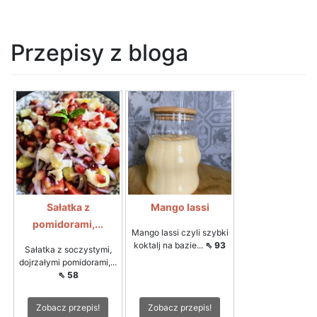
Przepisy z bloga
Sałatka z
Mango lassi
pomidorami,...
Mango lassi czyli szybki
koktalj na bazie...
⇖ 93
Sałatka z soczystymi,
dojrzałymi pomidorami,...
⇖ 58
Zobacz przepis!
Zobacz przepis!