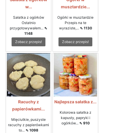
w...
musztardzie...
Sałatka z ogórków
Ogórki w musztardzie
Ostatnio
Przepis na te
przygotowywałem...
⇖
wyraziste,...
⇖ 1130
1148
Zobacz przepis!
Zobacz przepis!
Racuchy z
Najlepsza sałatka z...
papierówkami...
Kolorowa sałatka z
kapusty, papryki i
Mięciutkie, puszyste
ogórków...
⇖ 910
racuchy z papierówkami
to...
⇖ 1098