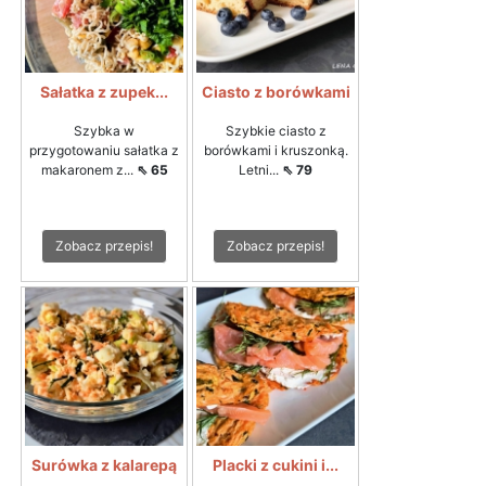
Sałatka z zupek...
Ciasto z borówkami
Szybka w
Szybkie ciasto z
przygotowaniu sałatka z
borówkami i kruszonką.
makaronem z...
⇖ 65
Letni...
⇖ 79
Zobacz przepis!
Zobacz przepis!
Surówka z kalarepą
Placki z cukini i...