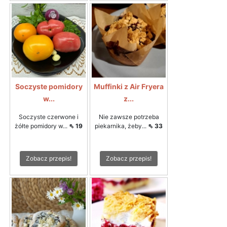
Soczyste pomidory
Muffinki z Air Fryera
w...
z...
Soczyste czerwone i
Nie zawsze potrzeba
żółte pomidory w...
⇖ 19
piekarnika, żeby...
⇖ 33
Zobacz przepis!
Zobacz przepis!