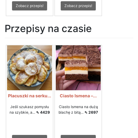
Zobacz przepis!
Zobacz przepis!
Przepisy na czasie
Placuszki na serku...
Ciasto Ismena –...
Jeśli szukasz pomysłu
Ciasto Ismena na dużą
na szybkie, a...
⇖ 4429
blachę z bitą...
⇖ 2697