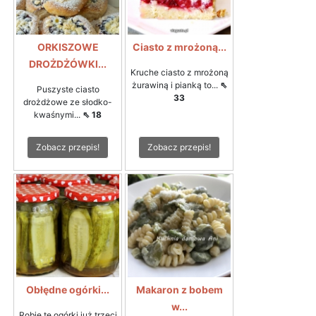
ORKISZOWE
Ciasto z mrożoną...
DROŻDŻÓWKI...
Kruche ciasto z mrożoną
żurawiną i pianką to...
⇖
Puszyste ciasto
33
drożdżowe ze słodko-
kwaśnymi...
⇖ 18
Zobacz przepis!
Zobacz przepis!
Obłędne ogórki...
Makaron z bobem
w...
Robię te ogórki już trzeci