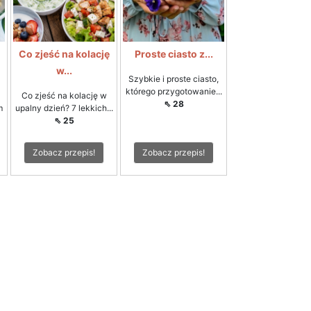
Co zjeść na kolację
Proste ciasto z...
w...
Szybkie i proste ciasto,
którego przygotowanie...
Co zjeść na kolację w
⇖ 28
m
upalny dzień? 7 lekkich...
⇖ 25
Zobacz przepis!
Zobacz przepis!