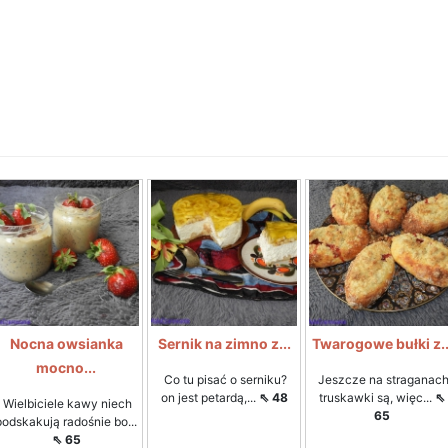
Nocna owsianka
Sernik na zimno z...
Twarogowe bułki z..
mocno...
Co tu pisać o serniku?
Jeszcze na straganac
on jest petardą,...
⇖ 48
truskawki są, więc...
⇖
Wielbiciele kawy niech
65
podskakują radośnie bo...
⇖ 65