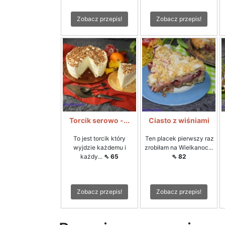
Zobacz przepis!
Zobacz przepis!
Torcik serowo -...
Ciasto z wiśniami
To jest torcik który
Ten placek pierwszy raz
wyjdzie każdemu i
zrobiłam na Wielkanoc...
każdy...
⇖ 65
⇖ 82
Zobacz przepis!
Zobacz przepis!