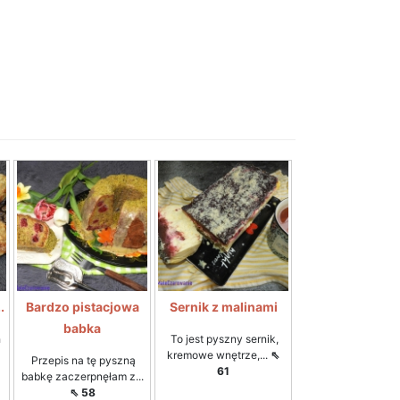
.
Bardzo pistacjowa
Sernik z malinami
babka
h
To jest pyszny sernik,
kremowe wnętrze,...
⇖
Przepis na tę pyszną
61
babkę zaczerpnęłam z...
⇖ 58