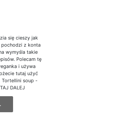
zia się cieszy jak
 pochodzi z konta
na wymyśla takie
episów. Polecam tę
weganka i używa
żecie tutaj użyć
Tortellini soup -
YTAJ DALEJ
.