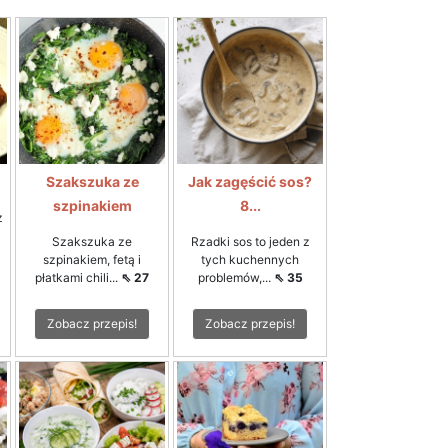
Szakszuka ze
Jak zagęścić sos?
szpinakiem
8...
z
Szakszuka ze
Rzadki sos to jeden z
szpinakiem, fetą i
tych kuchennych
płatkami chili...
⇖ 27
problemów,...
⇖ 35
Zobacz przepis!
Zobacz przepis!