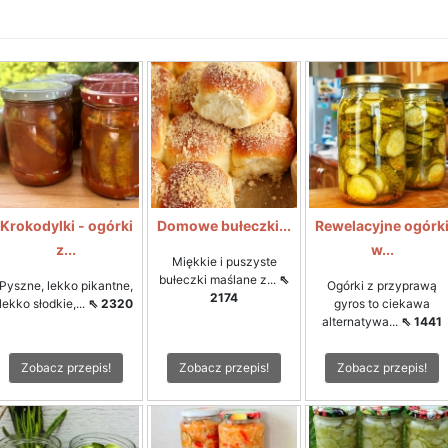
Krokodylki - ogórki
Domowe bułeczki...
Rewelacyjne ogórk
z...
w...
Miękkie i puszyste
bułeczki maślane z...
⇖
Pyszne, lekko pikantne,
Ogórki z przyprawą
2174
lekko słodkie,...
⇖ 2320
gyros to ciekawa
alternatywa...
⇖ 1441
Zobacz przepis!
Zobacz przepis!
Zobacz przepis!