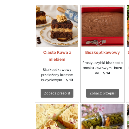
Ciasto Kawa z
Biszkopt kawowy
mlekiem
Prosty, szybki biszkopt o
smaku kawowym -baza
Biszkopt kawowy
do...
⇖ 14
przełożony kremem
budyniowym...
⇖ 13
Zobacz przepis!
Zobacz przepis!