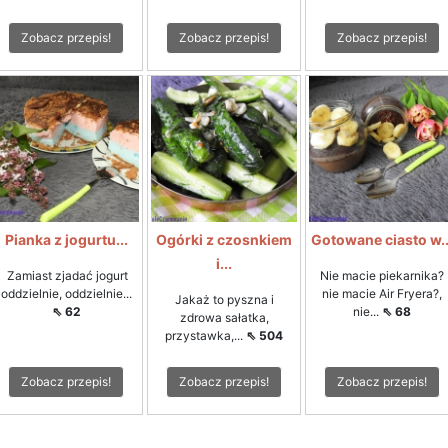
Zobacz przepis!
Zobacz przepis!
Zobacz przepis!
Pianka z jogurtu...
Ogórki z czosnkiem
Gotowane ciasto w..
i...
Zamiast zjadać jogurt
Nie macie piekarnika?
oddzielnie, oddzielnie...
nie macie Air Fryera?,
Jakaż to pyszna i
⇖ 62
nie...
⇖ 68
zdrowa sałatka,
przystawka,...
⇖ 504
Zobacz przepis!
Zobacz przepis!
Zobacz przepis!