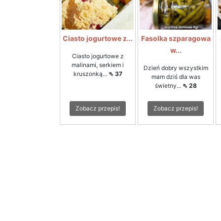
Ciasto jogurtowe z...
Fasolka szparagowa
w...
Ciasto jogurtowe z
malinami, serkiem i
Dzień dobry wszystkim
kruszonką...
⇖ 37
mam dziś dla was
świetny...
⇖ 28
Zobacz przepis!
Zobacz przepis!