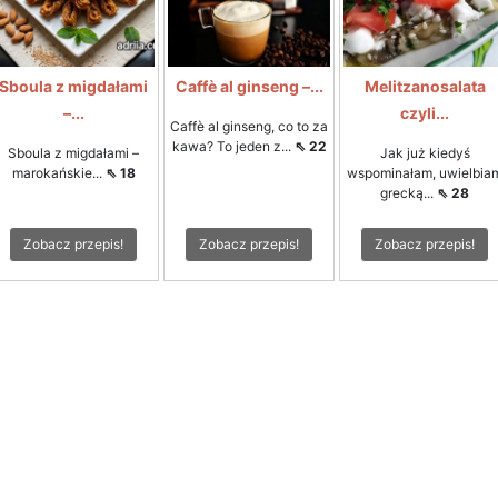
Sboula z migdałami
Caffè al ginseng –...
Melitzanosalata
–...
czyli...
Caffè al ginseng, co to za
kawa? To jeden z...
⇖ 22
Sboula z migdałami –
Jak już kiedyś
marokańskie...
⇖ 18
wspominałam, uwielbia
grecką...
⇖ 28
Zobacz przepis!
Zobacz przepis!
Zobacz przepis!