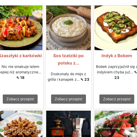
Szaszłyki z karkówki
Sos tzatziki po
Indyk z Bobem
polsku z...
Nic nie smakuje latem
Bobek zaprzyjaźnił się 
lepiej niż aromatyczne...
indykiem chyba już...
⇖
Doskonały do mięs z
⇖ 18
23
grilla i kanapek z...
⇖ 23
Zobacz przepis!
Zobacz przepis!
Zobacz przepis!