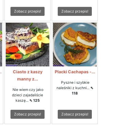
Zobacz przepis!
Zobacz przepis!
.
Ciasto z kaszy
Placki Cachapas -...
manny z...
Pyszne i szybkie
naleśniki z kuchni...
⇖
Nie wiem czy jako
118
dzieci zajadaliście
kaszę...
⇖ 125
Zobacz przepis!
Zobacz przepis!