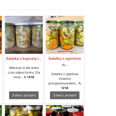
i
Sałatka z kapusty i...
Sałatka z ogórków
w...
Wakacje to dla wielu
czas odpoczynku. Dla
Sałatka z ogórków
mnie...
⇖ 1318
Ostatnio
przygotowywałem...
⇖
1218
Zobacz przepis!
Zobacz przepis!