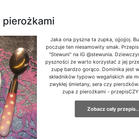
z pierożkami
Jaka ona pyszna ta zupka, ojjojjoj. Bu
poczuje ten niesamowity smak. Przepis
"Stewuni" na IG @stewunia. Dziewczy
pyszności że warto korzystać z jej prz
zupę bardzo gorąco. Dominika jest 
składników typowo wegańskich ale mo
zwykłej śmietany, sera czy pierożków. 
zupa z pierożkami - przepisCZ
Zobacz cały przepis..