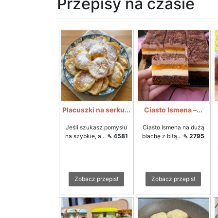
Przepisy na czasie
Placuszki na serku...
Ciasto Ismena –...
Jeśli szukasz pomysłu
Ciasto Ismena na dużą
na szybkie, a...
⇖ 4581
blachę z bitą...
⇖ 2795
Zobacz przepis!
Zobacz przepis!