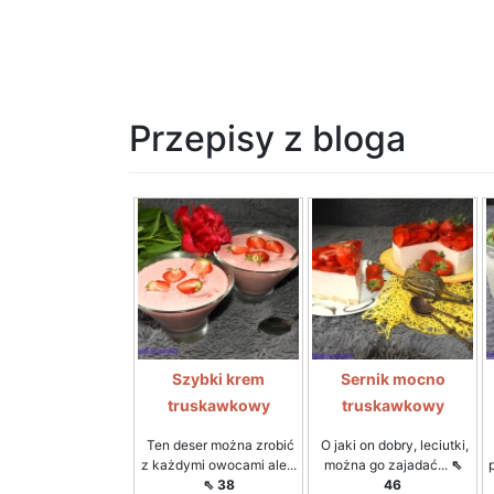
Przepisy z bloga
Szybki krem
Sernik mocno
truskawkowy
truskawkowy
Ten deser można zrobić
O jaki on dobry, leciutki,
z każdymi owocami ale...
można go zajadać...
⇖
⇖ 38
46