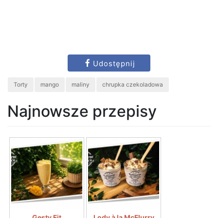
Udostępnij
Torty
mango
maliny
chrupka czekoladowa
Najnowsze przepisy
Gęsty Fit
Lody à la McFlurry