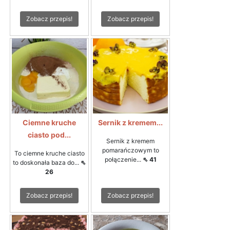
Zobacz przepis!
Zobacz przepis!
Ciemne kruche
Sernik z kremem...
ciasto pod...
Sernik z kremem
pomarańczowym to
To ciemne kruche ciasto
połączenie...
⇖ 41
to doskonała baza do...
⇖
26
Zobacz przepis!
Zobacz przepis!