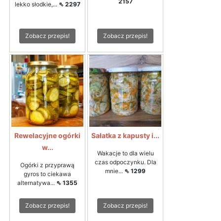
2157
lekko słodkie,...
⇖ 2297
Zobacz przepis!
Zobacz przepis!
Rewelacyjne ogórki
Sałatka z kapusty i...
w...
Wakacje to dla wielu
czas odpoczynku. Dla
Ogórki z przyprawą
mnie...
⇖ 1299
gyros to ciekawa
alternatywa...
⇖ 1355
Zobacz przepis!
Zobacz przepis!