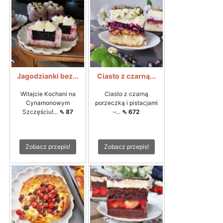
Jagodzianki bez...
Ciasto z czarną...
Witajcie Kochani na
Ciasto z czarną
Cynamonowym
porzeczką i pistacjami
Szczęściu!...
⇖ 87
–...
⇖ 672
Zobacz przepis!
Zobacz przepis!