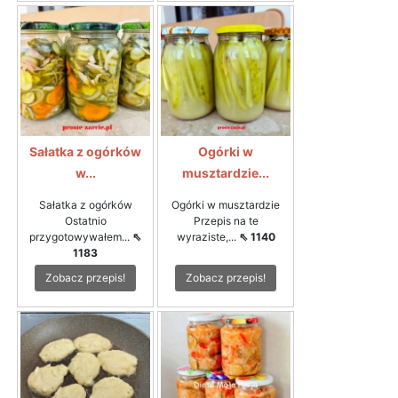
Sałatka z ogórków
Ogórki w
w...
musztardzie...
Sałatka z ogórków
Ogórki w musztardzie
Ostatnio
Przepis na te
przygotowywałem...
⇖
wyraziste,...
⇖ 1140
1183
Zobacz przepis!
Zobacz przepis!