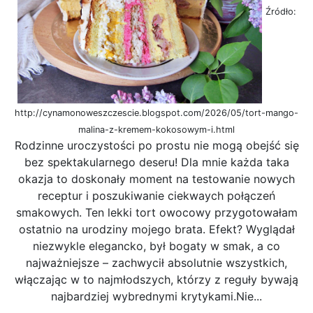
Źródło:
http://cynamonoweszczescie.blogspot.com/2026/05/tort-mango-
malina-z-kremem-kokosowym-i.html
Rodzinne uroczystości po prostu nie mogą obejść się
bez spektakularnego deseru! Dla mnie każda taka
okazja to doskonały moment na testowanie nowych
receptur i poszukiwanie ciekwaych połączeń
smakowych. Ten lekki tort owocowy przygotowałam
ostatnio na urodziny mojego brata. Efekt? Wyglądał
niezwykle elegancko, był bogaty w smak, a co
najważniejsze – zachwycił absolutnie wszystkich,
włączając w to najmłodszych, którzy z reguły bywają
najbardziej wybrednymi krytykami.Nie...