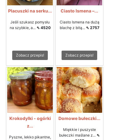
Placuszki na serku...
Ciasto Ismena –...
Jeśli szukasz pomysłu
Ciasto Ismena na dużą
na szybkie, a...
⇖ 4520
blachę z bitą...
⇖ 2757
Zobacz przepis!
Zobacz przepis!
Krokodylki - ogórki
Domowe bułeczki...
z...
Miękkie i puszyste
bułeczki maślane z...
⇖
Pyszne, lekko pikantne,