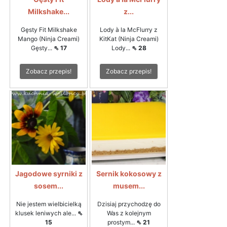
Milkshake...
z...
Gęsty Fit Milkshake
Lody à la McFlurry z
Mango (Ninja Creami)
KitKat (Ninja Creami)
Gęsty...
⇖ 17
Lody...
⇖ 28
Zobacz przepis!
Zobacz przepis!
Jagodowe syrniki z
Sernik kokosowy z
sosem...
musem...
Nie jestem wielbicielką
Dzisiaj przychodzę do
klusek leniwych ale...
⇖
Was z kolejnym
15
prostym...
⇖ 21