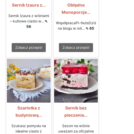
Sernik Izaura z...
Obłędne
Monoporcje...
Sernik Izaura z wiśniami
– kultowe ciasto w...
⇖
WspółpracaPi-NutsDziś
56
na blogu w roli...
⇖ 65
Zobacz przepis!
Zobacz przepis!
Szarlotka z
Sernik bez
budyniową...
pieczenia...
Szukasz pomysłu na
Sezon na wiśnie
idealne ciasto z
uważam za oficjalnie