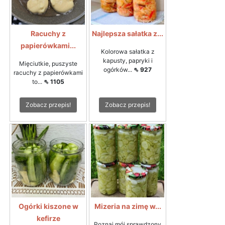
Racuchy z
Najlepsza sałatka z...
papierówkami...
Kolorowa sałatka z
kapusty, papryki i
Mięciutkie, puszyste
ogórków...
⇖ 927
racuchy z papierówkami
to...
⇖ 1105
Zobacz przepis!
Zobacz przepis!
Ogórki kiszone w
Mizeria na zimę w...
kefirze
Poznaj mój sprawdzony