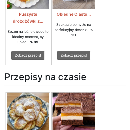
Puszyste
Obłędne Ciasto...
drożdżówki z...
Szukacie pomysłu na
perfekcyjny deser z...
⇖
Sezon na leśne owoce to
111
idealny moment, by
upiec...
⇖ 89
Zobacz przepis!
Zobacz przepis!
Przepisy na czasie