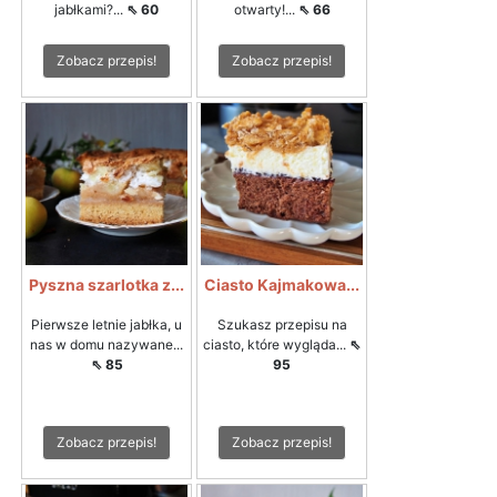
jabłkami?...
⇖ 60
otwarty!...
⇖ 66
Zobacz przepis!
Zobacz przepis!
Pyszna szarlotka z...
Ciasto Kajmakowa...
Pierwsze letnie jabłka, u
Szukasz przepisu na
nas w domu nazywane...
ciasto, które wygląda...
⇖
⇖ 85
95
Zobacz przepis!
Zobacz przepis!