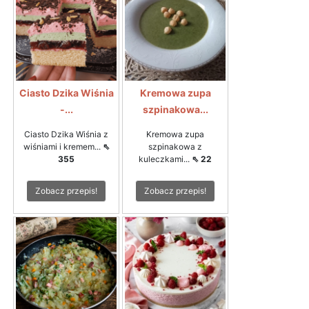
Ciasto Dzika Wiśnia
Kremowa zupa
-...
szpinakowa...
Ciasto Dzika Wiśnia z
Kremowa zupa
wiśniami i kremem...
⇖
szpinakowa z
355
kuleczkami...
⇖ 22
Zobacz przepis!
Zobacz przepis!