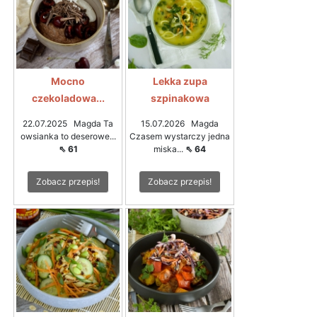
Mocno
Lekka zupa
czekoladowa...
szpinakowa
22.07.2025 Magda Ta
15.07.2026 Magda
owsianka to deserowe...
Czasem wystarczy jedna
⇖ 61
miska...
⇖ 64
Zobacz przepis!
Zobacz przepis!