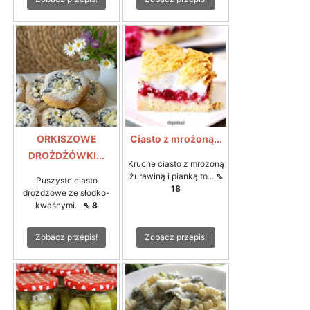
ORKISZOWE
Ciasto z mrożoną...
DROŻDŻÓWKI...
Kruche ciasto z mrożoną
żurawiną i pianką to...
⇖
Puszyste ciasto
18
drożdżowe ze słodko-
kwaśnymi...
⇖ 8
Zobacz przepis!
Zobacz przepis!