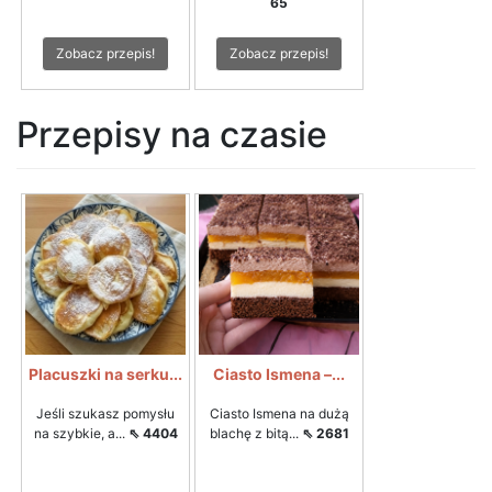
65
Zobacz przepis!
Zobacz przepis!
Przepisy na czasie
Placuszki na serku...
Ciasto Ismena –...
Jeśli szukasz pomysłu
Ciasto Ismena na dużą
na szybkie, a...
⇖ 4404
blachę z bitą...
⇖ 2681