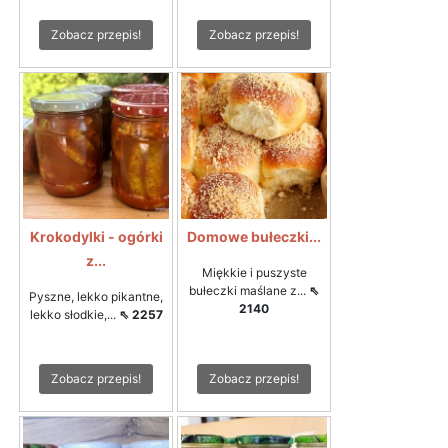
Zobacz przepis!
Zobacz przepis!
Krokodylki - ogórki
Domowe bułeczki...
z...
Miękkie i puszyste
bułeczki maślane z...
⇖
Pyszne, lekko pikantne,
2140
lekko słodkie,...
⇖ 2257
Zobacz przepis!
Zobacz przepis!