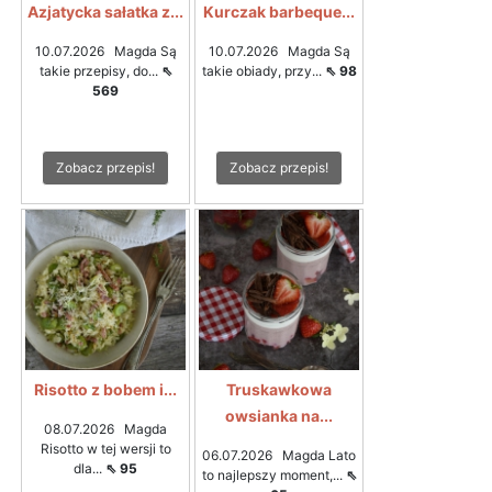
Azjatycka sałatka z...
Kurczak barbeque...
10.07.2026 Magda Są
10.07.2026 Magda Są
takie przepisy, do...
⇖
takie obiady, przy...
⇖ 98
569
Zobacz przepis!
Zobacz przepis!
Risotto z bobem i...
Truskawkowa
owsianka na...
08.07.2026 Magda
Risotto w tej wersji to
06.07.2026 Magda Lato
dla...
⇖ 95
to najlepszy moment,...
⇖