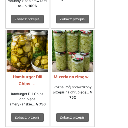
racuchy z papierówkami
to...
⇖ 1096
Zobacz przepis!
Zobacz przepis!
Hamburger Dill
Mizeria na zimę w...
Chips –...
Poznaj mój sprawdzony
przepis na chrupiącą...
⇖
Hamburger Dill Chips –
752
chrupiące
amerykańskie...
⇖ 756
Zobacz przepis!
Zobacz przepis!