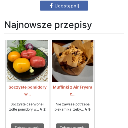
Udostępnij
Najnowsze przepisy
Soczyste pomidory
Muffinki z Air Fryera
w...
z...
Soczyste czerwone i
Nie zawsze potrzeba
żółte pomidory w...
⇖ 2
piekarnika, żeby...
⇖ 9
Zobacz przepis!
Zobacz przepis!