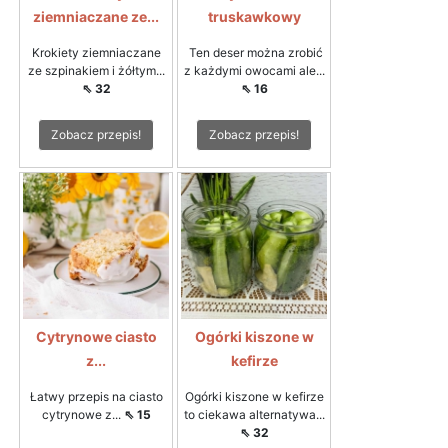
ziemniaczane ze...
truskawkowy
Krokiety ziemniaczane
Ten deser można zrobić
ze szpinakiem i żółtym...
z każdymi owocami ale...
⇖ 32
⇖ 16
Zobacz przepis!
Zobacz przepis!
Cytrynowe ciasto
Ogórki kiszone w
z...
kefirze
Łatwy przepis na ciasto
Ogórki kiszone w kefirze
cytrynowe z...
⇖ 15
to ciekawa alternatywa...
⇖ 32