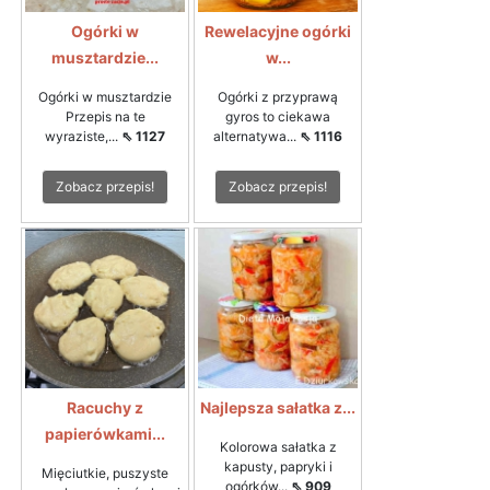
Ogórki w
Rewelacyjne ogórki
musztardzie...
w...
Ogórki w musztardzie
Ogórki z przyprawą
Przepis na te
gyros to ciekawa
wyraziste,...
⇖ 1127
alternatywa...
⇖ 1116
Zobacz przepis!
Zobacz przepis!
Racuchy z
Najlepsza sałatka z...
papierówkami...
Kolorowa sałatka z
kapusty, papryki i
Mięciutkie, puszyste
ogórków...
⇖ 909