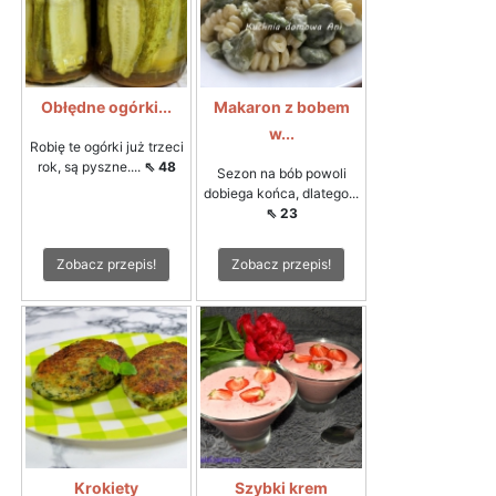
Obłędne ogórki...
Makaron z bobem
w...
Robię te ogórki już trzeci
rok, są pyszne....
⇖ 48
Sezon na bób powoli
dobiega końca, dlatego...
⇖ 23
Zobacz przepis!
Zobacz przepis!
Krokiety
Szybki krem