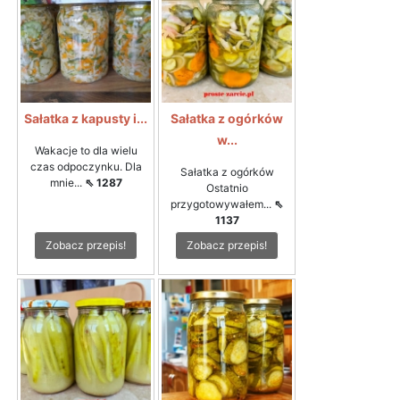
Sałatka z kapusty i...
Sałatka z ogórków
w...
Wakacje to dla wielu
czas odpoczynku. Dla
Sałatka z ogórków
mnie...
⇖ 1287
Ostatnio
przygotowywałem...
⇖
1137
Zobacz przepis!
Zobacz przepis!