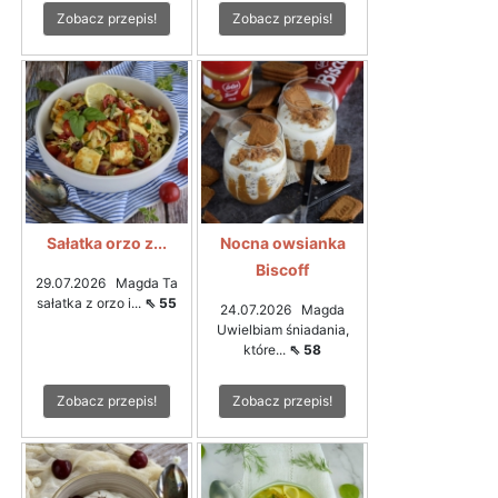
Zobacz przepis!
Zobacz przepis!
Sałatka orzo z...
Nocna owsianka
Biscoff
29.07.2026 Magda Ta
sałatka z orzo i...
⇖ 55
24.07.2026 Magda
Uwielbiam śniadania,
które...
⇖ 58
Zobacz przepis!
Zobacz przepis!