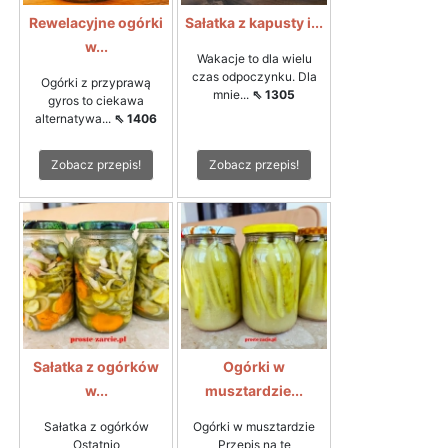
Rewelacyjne ogórki
Sałatka z kapusty i...
w...
Wakacje to dla wielu
czas odpoczynku. Dla
Ogórki z przyprawą
mnie...
⇖ 1305
gyros to ciekawa
alternatywa...
⇖ 1406
Zobacz przepis!
Zobacz przepis!
Sałatka z ogórków
Ogórki w
w...
musztardzie...
Sałatka z ogórków
Ogórki w musztardzie
Ostatnio
Przepis na te