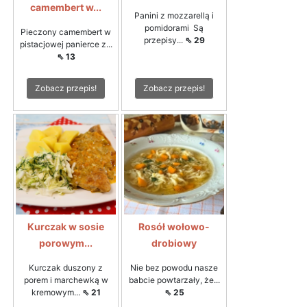
camembert w...
Panini z mozzarellą i
pomidorami Są
Pieczony camembert w
przepisy...
⇖ 29
pistacjowej panierce z...
⇖ 13
Zobacz przepis!
Zobacz przepis!
Kurczak w sosie
Rosół wołowo-
porowym...
drobiowy
Kurczak duszony z
Nie bez powodu nasze
porem i marchewką w
babcie powtarzały, że...
kremowym...
⇖ 21
⇖ 25