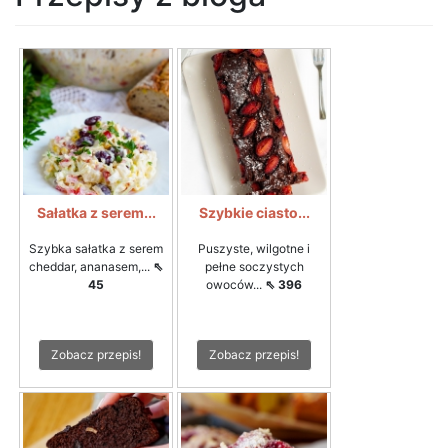
Sałatka z serem...
Szybkie ciasto...
Szybka sałatka z serem
Puszyste, wilgotne i
cheddar, ananasem,...
⇖
pełne soczystych
45
owoców...
⇖ 396
Zobacz przepis!
Zobacz przepis!