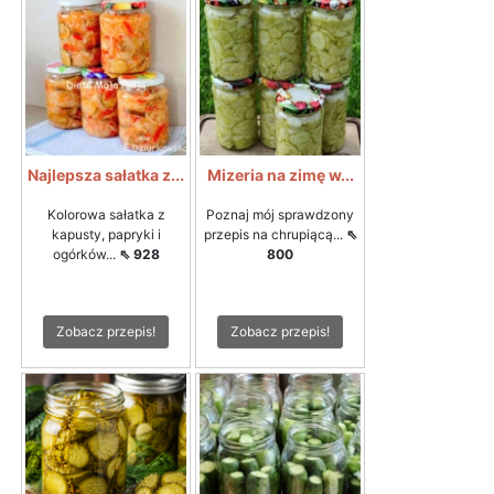
Najlepsza sałatka z...
Mizeria na zimę w...
Kolorowa sałatka z
Poznaj mój sprawdzony
kapusty, papryki i
przepis na chrupiącą...
⇖
ogórków...
⇖ 928
800
Zobacz przepis!
Zobacz przepis!