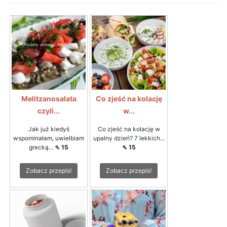
Melitzanosalata
Co zjeść na kolację
czyli...
w...
Jak już kiedyś
Co zjeść na kolację w
wspominałam, uwielbiam
upalny dzień? 7 lekkich...
grecką...
⇖ 15
⇖ 15
Zobacz przepis!
Zobacz przepis!