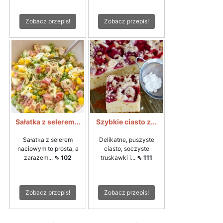
Zobacz przepis!
Zobacz przepis!
Sałatka z selerem...
Szybkie ciasto z...
Sałatka z selerem
Delikatne, puszyste
naciowym to prosta, a
ciasto, soczyste
zarazem...
⇖ 102
truskawki i...
⇖ 111
Zobacz przepis!
Zobacz przepis!