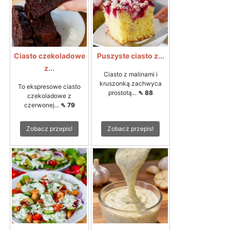
Ciasto czekoladowe
Puszyste ciasto z...
z...
Ciasto z malinami i
kruszonką zachwyca
To ekspresowe ciasto
prostotą...
⇖ 88
czekoladowe z
czerwonej...
⇖ 79
Zobacz przepis!
Zobacz przepis!