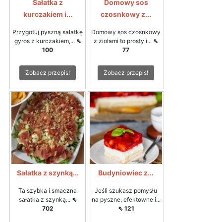
Sałatka z
Domowy sos
kurczakiem i...
czosnkowy z...
Przygotuj pyszną sałatkę
Domowy sos czosnkowy
gyros z kurczakiem,...
⇖
z ziołami to prosty i...
⇖
100
77
Zobacz przepis!
Zobacz przepis!
Sałatka z szynką...
Budyniowiec z...
Ta szybka i smaczna
Jeśli szukasz pomysłu
sałatka z szynką...
⇖
na pyszne, efektowne i...
702
⇖ 121