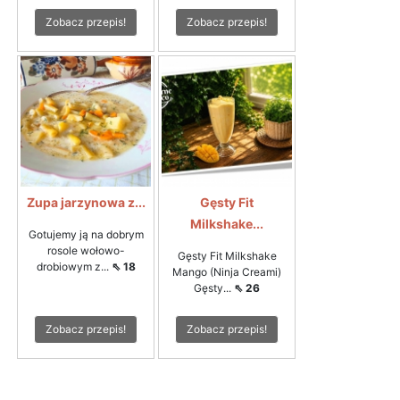
Zobacz przepis!
Zobacz przepis!
Zupa jarzynowa z...
Gęsty Fit
Milkshake...
Gotujemy ją na dobrym
rosole wołowo-
Gęsty Fit Milkshake
drobiowym z...
⇖ 18
Mango (Ninja Creami)
Gęsty...
⇖ 26
Zobacz przepis!
Zobacz przepis!