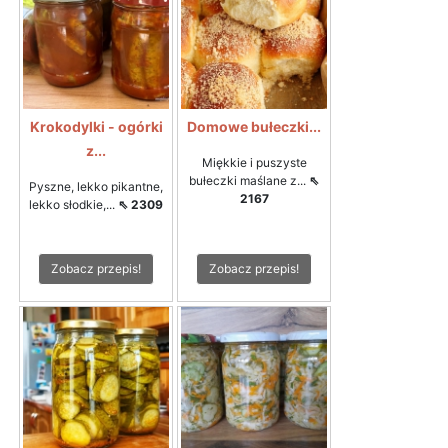
Krokodylki - ogórki
Domowe bułeczki...
z...
Miękkie i puszyste
bułeczki maślane z...
⇖
Pyszne, lekko pikantne,
2167
lekko słodkie,...
⇖ 2309
Zobacz przepis!
Zobacz przepis!