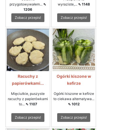
przygotowywałem...
⇖
wyraziste,...
⇖ 1148
1206
Zobacz przepis!
Zobacz przepis!
Racuchy z
Ogórki kiszone w
papierówkami...
kefirze
Mięciutkie, puszyste
Ogórki kiszone w kefirze
racuchy z papierówkami
to ciekawa alternatywa...
to...
⇖ 1107
⇖ 1012
Zobacz przepis!
Zobacz przepis!