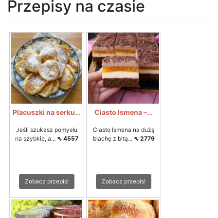
Przepisy na czasie
Placuszki na serku...
Ciasto Ismena –...
Jeśli szukasz pomysłu
Ciasto Ismena na dużą
na szybkie, a...
⇖ 4557
blachę z bitą...
⇖ 2779
Zobacz przepis!
Zobacz przepis!