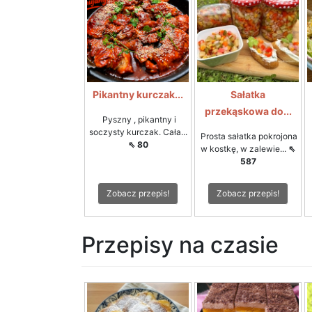
Pikantny kurczak...
Sałatka
przekąskowa do...
Pyszny , pikantny i
soczysty kurczak. Cała...
Prosta sałatka pokrojona
⇖ 80
w kostkę, w zalewie...
⇖
587
Zobacz przepis!
Zobacz przepis!
Przepisy na czasie