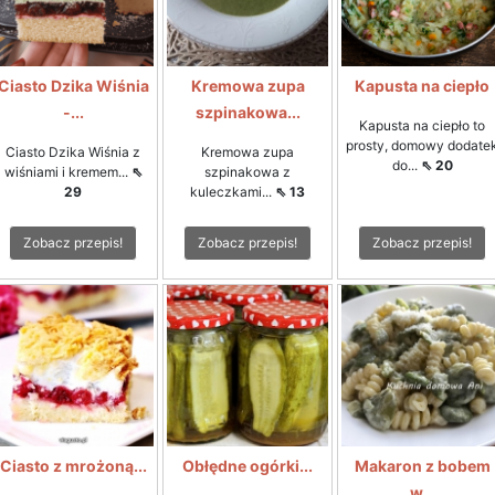
Ciasto Dzika Wiśnia
Kremowa zupa
Kapusta na ciepło
-...
szpinakowa...
Kapusta na ciepło to
prosty, domowy dodate
Ciasto Dzika Wiśnia z
Kremowa zupa
do...
⇖ 20
wiśniami i kremem...
⇖
szpinakowa z
29
kuleczkami...
⇖ 13
Zobacz przepis!
Zobacz przepis!
Zobacz przepis!
Ciasto z mrożoną...
Obłędne ogórki...
Makaron z bobem
w...