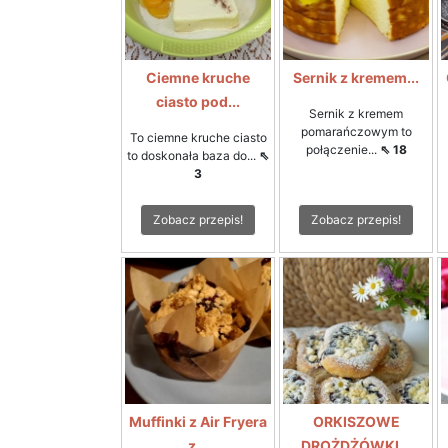
Ciemne kruche
Sernik z kremem...
ciasto pod...
Sernik z kremem
pomarańczowym to
To ciemne kruche ciasto
połączenie...
⇖ 18
to doskonała baza do...
⇖
3
Zobacz przepis!
Zobacz przepis!
Muffinki z Air Fryera
ORKISZOWE
z...
DROŻDŻÓWKI...