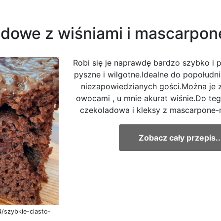
adowe z wiśniami i mascarpon
Robi się je naprawdę bardzo szybko i p
pyszne i wilgotne.Idealne do popołudn
niezapowiedzianych gości.Można je z
owocami , u mnie akurat wiśnie.Do te
czekoladowa i kleksy z mascarpone-
Zobacz cały przepis..
/szybkie-ciasto-