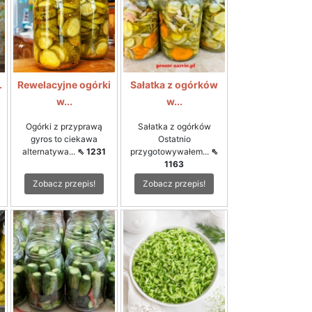
.
Rewelacyjne ogórki
Sałatka z ogórków
w...
w...
Ogórki z przyprawą
Sałatka z ogórków
gyros to ciekawa
Ostatnio
alternatywa...
⇖ 1231
przygotowywałem...
⇖
1163
Zobacz przepis!
Zobacz przepis!