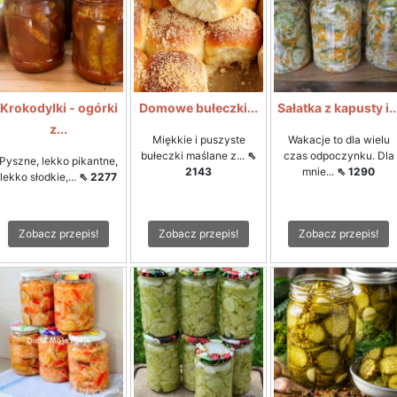
Krokodylki - ogórki
Domowe bułeczki...
Sałatka z kapusty i..
z...
Miękkie i puszyste
Wakacje to dla wielu
bułeczki maślane z...
⇖
czas odpoczynku. Dla
Pyszne, lekko pikantne,
2143
mnie...
⇖ 1290
lekko słodkie,...
⇖ 2277
Zobacz przepis!
Zobacz przepis!
Zobacz przepis!