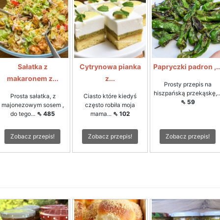
Sałatka z
Cytrynowa pianka
Papryczki padron ,..
makaronem z...
z...
Prosty przepis na
hiszpańską przekąskę,..
Prosta sałatka, z
Ciasto które kiedyś
⇖ 59
majonezowym sosem ,
często robiła moja
do tego...
⇖ 485
mama...
⇖ 102
Zobacz przepis!
Zobacz przepis!
Zobacz przepis!