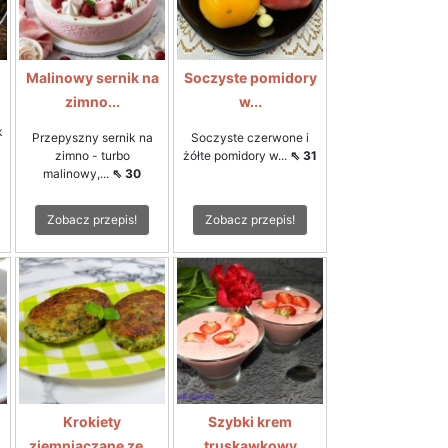
Malinowy sernik na
Soczyste pomidory
zimno...
w...
k
Przepyszny sernik na
Soczyste czerwone i
zimno - turbo
żółte pomidory w...
⇖ 31
malinowy,...
⇖ 30
Zobacz przepis!
Zobacz przepis!
Krokiety
Szybki krem
ziemniaczane ze...
truskawkowy