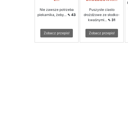
Nie zawsze potrzeba
Puszyste ciasto
piekarnika, żeby...
⇖ 43
drożdżowe ze słodko-
kwaśnymi...
⇖ 31
Zobacz przepis!
Zobacz przepis!