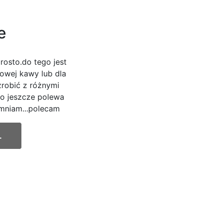
e
rosto.do tego jest
iowej kawy lub dla
robić z różnymi
go jeszcze polewa
mniam...polecam
.