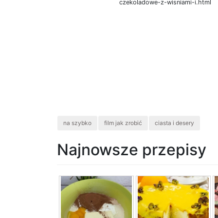
czekoladowe-z-wisniami-i.html
na szybko
film jak zrobić
ciasta i desery
Najnowsze przepisy