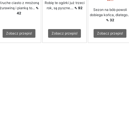
Kruche ciasto z mrożoną
Robię te ogórki już trzeci
żurawiną i pianką to...
⇖
rok, są pyszne....
⇖ 92
Sezon na bób powoli
42
dobiega końca, dlatego..
⇖ 32
Zobacz przepis!
Zobacz przepis!
Zobacz przepis!