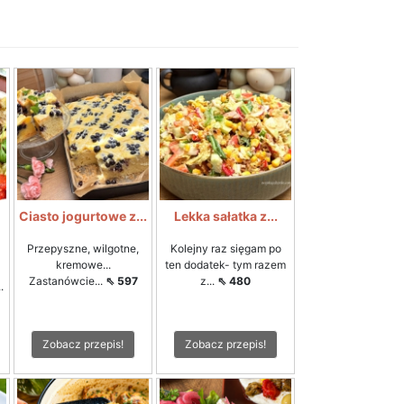
Ciasto jogurtowe z...
Lekka sałatka z...
Przepyszne, wilgotne,
Kolejny raz sięgam po
kremowe...
ten dodatek- tym razem
Zastanówcie...
⇖ 597
z...
⇖ 480
.
Zobacz przepis!
Zobacz przepis!