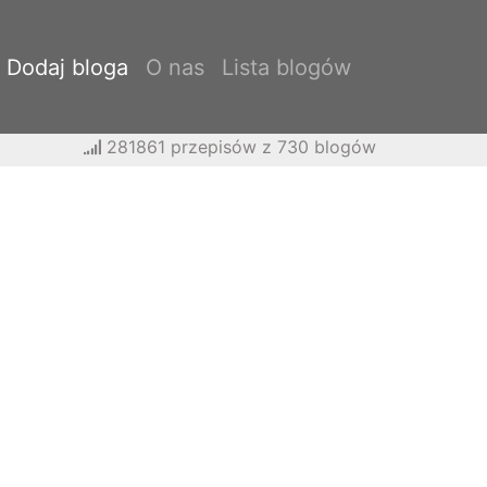
Dodaj bloga
O nas
Lista blogów
281861 przepisów z 730 blogów