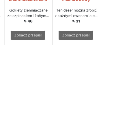
Krokiety ziemniaczane
Ten deser można zrobić
.
ze szpinakiem i żółtym...
z każdymi owocami ale...
⇖ 46
⇖ 31
Zobacz przepis!
Zobacz przepis!