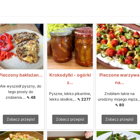
Pieczony bakłażan...
Krokodylki - ogórki
Pieczone warzywa
z...
na...
Ale wyszedł pyszny, do
tego prosty do
Pyszne, lekko pikantne,
Zrobiłam takie na
zrobienia....
⇖ 48
lekko słodkie,...
⇖ 2277
urodziny mojego męża,..
⇖ 80
Zobacz przepis!
Zobacz przepis!
Zobacz przepis!