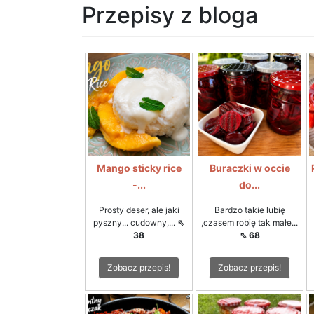
Przepisy z bloga
Mango sticky rice
Buraczki w occie
-...
do...
Prosty deser, ale jaki
Bardzo takie lubię
pyszny... cudowny,...
⇖
,czasem robię tak małe...
38
⇖ 68
Zobacz przepis!
Zobacz przepis!