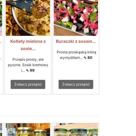
.
Kotlety mielone z
Buraczki z sosem...
sosie...
Prosta przekąską którą
.
wymyśliłam...
⇖ 80
Przepis prosty, ale
pyszne. Sosik kremowy
i...
⇖ 99
Zobacz przepis!
Zobacz przepis!