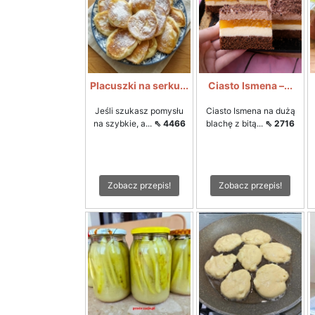
Placuszki na serku...
Ciasto Ismena –...
Jeśli szukasz pomysłu
Ciasto Ismena na dużą
na szybkie, a...
⇖ 4466
blachę z bitą...
⇖ 2716
Zobacz przepis!
Zobacz przepis!