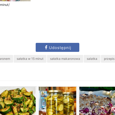
-minut/
Udostępnij
karonem
sałatka w 15 minut
sałatka makaronowa
salatka
przepis