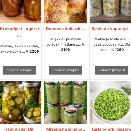
Krokodylki - ogórki
Domowe bułeczki...
Sałatka z kapusty i..
z...
Miękkie i puszyste
Wakacje to dla wielu
bułeczki maślane z...
⇖
czas odpoczynku. Dla
Pyszne, lekko pikantne,
2106
mnie...
⇖ 1260
lekko słodkie,...
⇖ 2209
Zobacz przepis!
Zobacz przepis!
Zobacz przepis!
Hamburger Dill
Mizeria na zimę w...
Tarte ogórki kiszon