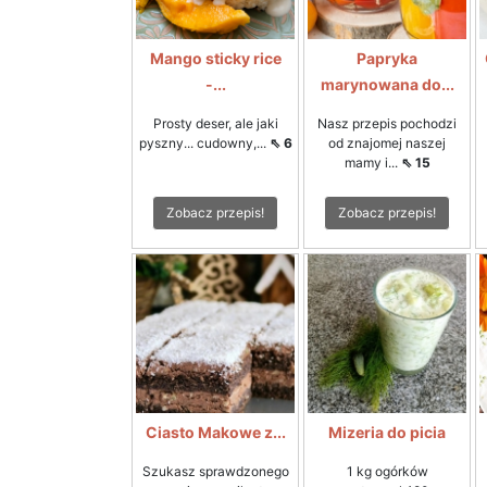
Mango sticky rice
Papryka
-...
marynowana do...
Prosty deser, ale jaki
Nasz przepis pochodzi
pyszny... cudowny,...
⇖ 6
od znajomej naszej
mamy i...
⇖ 15
Zobacz przepis!
Zobacz przepis!
Ciasto Makowe z...
Mizeria do picia
Szukasz sprawdzonego
1 kg ogórków