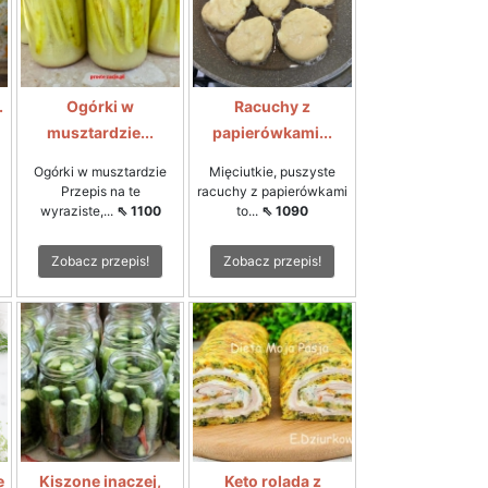
.
Ogórki w
Racuchy z
musztardzie...
papierówkami...
Ogórki w musztardzie
Mięciutkie, puszyste
Przepis na te
racuchy z papierówkami
wyraziste,...
⇖ 1100
to...
⇖ 1090
Zobacz przepis!
Zobacz przepis!
e
Kiszone inaczej,
Keto rolada z