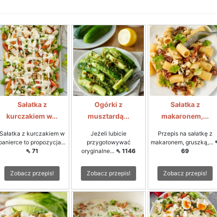
Sałatka z
Ogórki z
Sałatka z
kurczakiem w...
musztardą...
makaronem,...
Sałatka z kurczakiem w
Jeżeli lubicie
Przepis na sałatkę z
panierce to propozycja...
przygotowywać
makaronem, gruszką,...
⇖ 71
oryginalne...
⇖ 1146
69
Zobacz przepis!
Zobacz przepis!
Zobacz przepis!