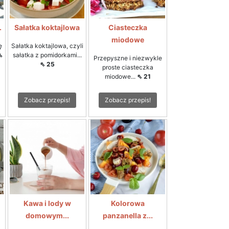
.
Sałatka koktajlowa
Ciasteczka
miodowe
ę
Sałatka koktajlowa, czyli
⇖
sałatka z pomidorkami...
Przepyszne i niezwykle
⇖ 25
proste ciasteczka
miodowe...
⇖ 21
Zobacz przepis!
Zobacz przepis!
Kawa i lody w
Kolorowa
domowym...
panzanella z...