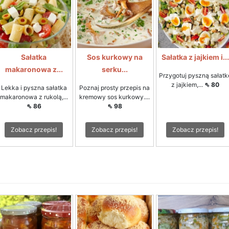
Sałatka
Sos kurkowy na
Sałatka z jajkiem i...
makaronowa z...
serku...
Przygotuj pyszną sałatk
z jajkiem,...
⇖ 80
Lekka i pyszna sałatka
Poznaj prosty przepis na
makaronowa z rukolą,...
kremowy sos kurkowy....
⇖ 86
⇖ 98
Zobacz przepis!
Zobacz przepis!
Zobacz przepis!