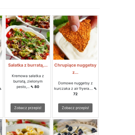
Sałatka z burratą,...
Chrupiące nuggetsy
z...
Kremowa sałatka z
burratą, zielonym
Domowe nuggetsy z
pesto,...
⇖ 80
⇖
kurczaka z air fryera....
⇖
72
Zobacz przepis!
Zobacz przepis!