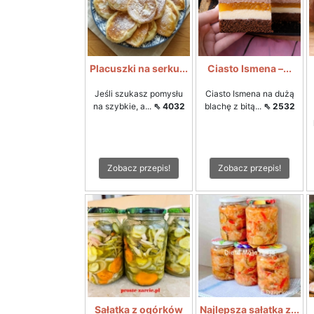
Placuszki na serku...
Ciasto Ismena –...
Jeśli szukasz pomysłu
Ciasto Ismena na dużą
na szybkie, a...
⇖ 4032
blachę z bitą...
⇖ 2532
Zobacz przepis!
Zobacz przepis!
Sałatka z ogórków
Najlepsza sałatka z...