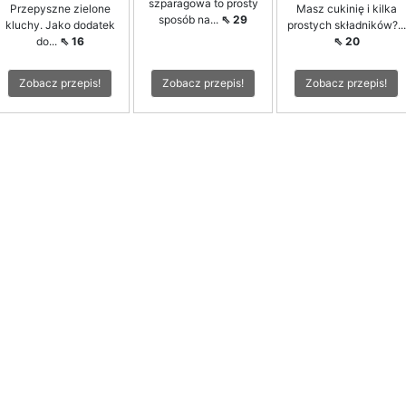
szparagowa to prosty
Przepyszne zielone
Masz cukinię i kilka
sposób na...
⇖ 29
kluchy. Jako dodatek
prostych składników?...
do...
⇖ 16
⇖ 20
Zobacz przepis!
Zobacz przepis!
Zobacz przepis!