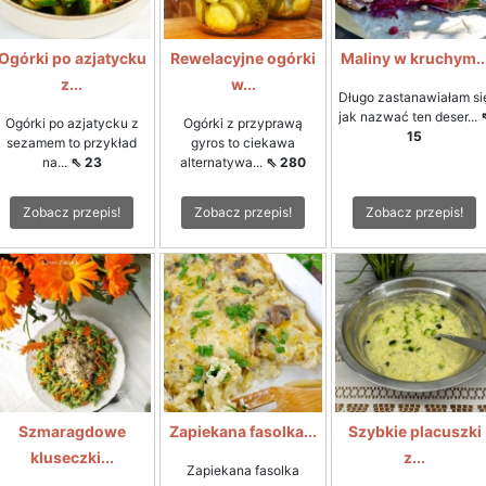
Ogórki po azjatycku
Rewelacyjne ogórki
Maliny w kruchym..
z...
w...
Długo zastanawiałam si
jak nazwać ten deser...
Ogórki po azjatycku z
Ogórki z przyprawą
15
sezamem to przykład
gyros to ciekawa
na...
⇖ 23
alternatywa...
⇖ 280
Zobacz przepis!
Zobacz przepis!
Zobacz przepis!
Szmaragdowe
Zapiekana fasolka...
Szybkie placuszki
kluseczki...
z...
Zapiekana fasolka