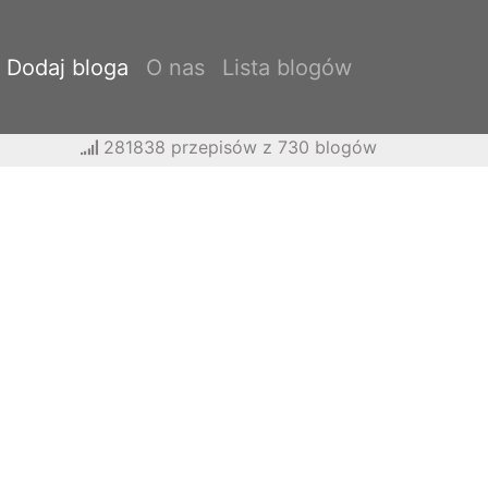
Dodaj bloga
O nas
Lista blogów
281838 przepisów z 730 blogów