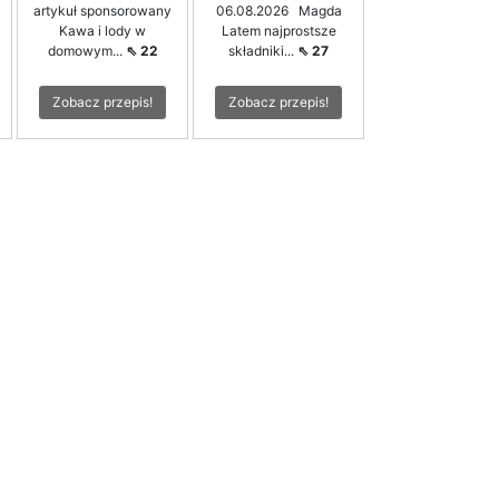
artykuł sponsorowany
06.08.2026 Magda
Kawa i lody w
Latem najprostsze
domowym...
⇖ 22
składniki...
⇖ 27
Zobacz przepis!
Zobacz przepis!