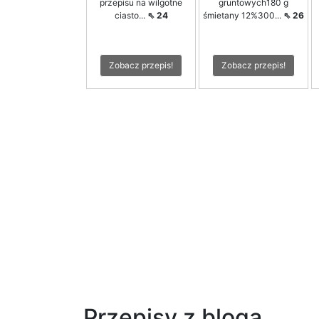
przepisu na wilgotne
gruntowych180 g
ciasto...
⇖ 24
śmietany 12%300...
⇖ 26
Zobacz przepis!
Zobacz przepis!
Przepisy z bloga