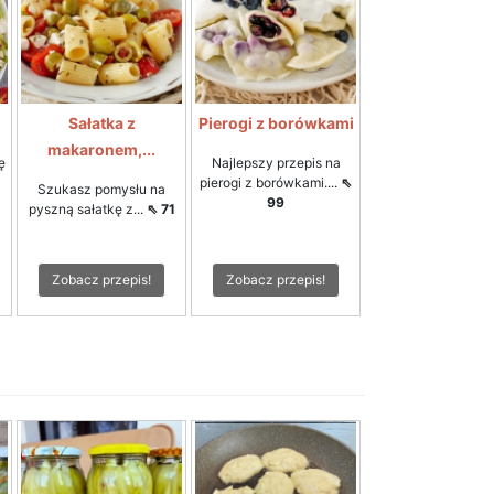
Sałatka z
Pierogi z borówkami
makaronem,...
ę
Najlepszy przepis na
pierogi z borówkami....
⇖
Szukasz pomysłu na
99
pyszną sałatkę z...
⇖ 71
Zobacz przepis!
Zobacz przepis!