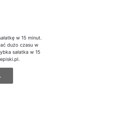
ałatkę w 15 minut.
dzać dużo czasu w
zybka sałatka w 15
piski.pl.
.