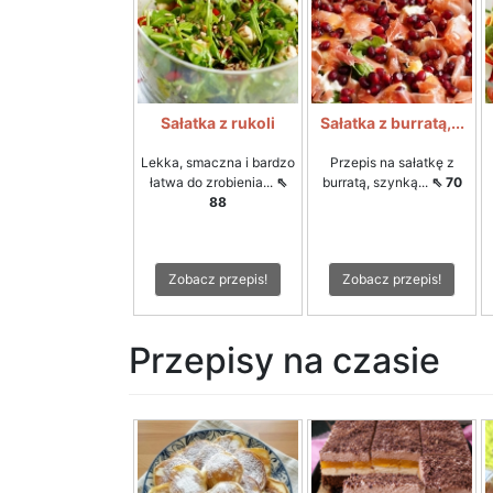
Sałatka z rukoli
Sałatka z burratą,...
Lekka, smaczna i bardzo
Przepis na sałatkę z
łatwa do zrobienia...
⇖
burratą, szynką...
⇖ 70
88
Zobacz przepis!
Zobacz przepis!
Przepisy na czasie