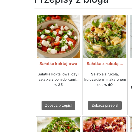
Sałatka koktajlowa
Sałatka z rukolą,...
Sałatka koktajlowa, czyli
Sałatka z rukolą,
sałatka z pomidorkami...
kurczakiem i makaronem
⇖ 25
to...
⇖ 40
Zobacz przepis!
Zobacz przepis!