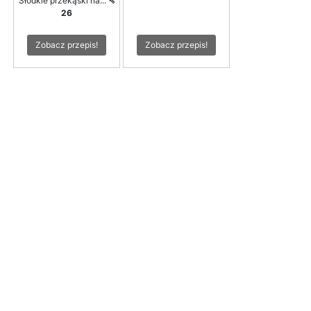
Słodkie przekąski na...
⇖
26
Zobacz przepis!
Zobacz przepis!