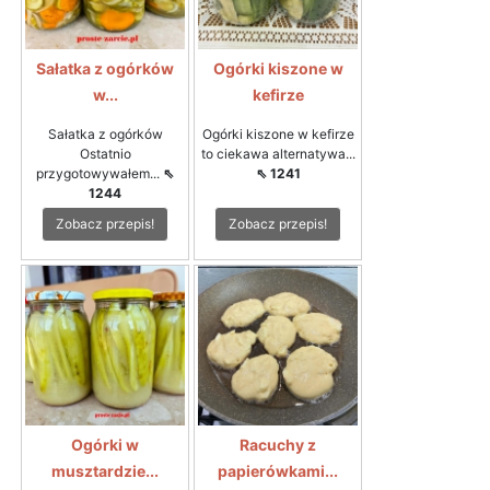
Sałatka z ogórków
Ogórki kiszone w
w...
kefirze
Sałatka z ogórków
Ogórki kiszone w kefirze
Ostatnio
to ciekawa alternatywa...
przygotowywałem...
⇖
⇖ 1241
1244
Zobacz przepis!
Zobacz przepis!
Ogórki w
Racuchy z
musztardzie...
papierówkami...