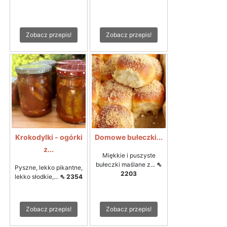
Zobacz przepis!
Zobacz przepis!
Krokodylki - ogórki
Domowe bułeczki...
z...
Miękkie i puszyste
bułeczki maślane z...
⇖
Pyszne, lekko pikantne,
2203
lekko słodkie,...
⇖ 2354
Zobacz przepis!
Zobacz przepis!