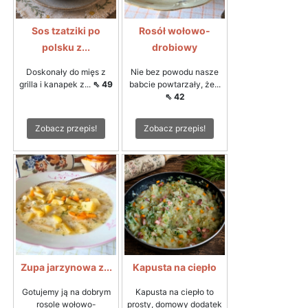
Sos tzatziki po
Rosół wołowo-
polsku z...
drobiowy
Doskonały do mięs z
Nie bez powodu nasze
grilla i kanapek z...
⇖ 49
babcie powtarzały, że...
⇖ 42
Zobacz przepis!
Zobacz przepis!
Zupa jarzynowa z...
Kapusta na ciepło
Gotujemy ją na dobrym
Kapusta na ciepło to
rosole wołowo-
prosty, domowy dodatek