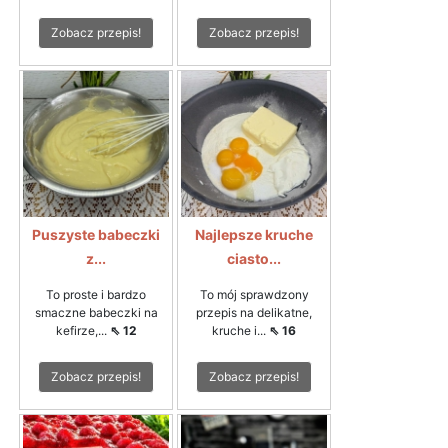
Zobacz przepis!
Zobacz przepis!
Puszyste babeczki
Najlepsze kruche
z...
ciasto...
To proste i bardzo
To mój sprawdzony
smaczne babeczki na
przepis na delikatne,
kefirze,...
⇖ 12
kruche i...
⇖ 16
Zobacz przepis!
Zobacz przepis!