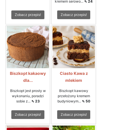
kremem serowo...
⇖ 24
Zobacz przepis!
Zobacz przepis!
Biszkopt kakaowy
Ciasto Kawa z
dla...
mlekiem
Biszkopt jest prosty w
Biszkopt kawowy
wykonaniu, poradzi
przełożony kremem
sobie z...
⇖ 23
budyniowym...
⇖ 50
Zobacz przepis!
Zobacz przepis!