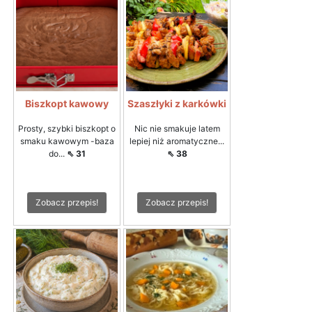
Biszkopt kawowy
Szaszłyki z karkówki
Prosty, szybki biszkopt o
Nic nie smakuje latem
smaku kawowym -baza
lepiej niż aromatyczne...
do...
⇖ 31
⇖ 38
Zobacz przepis!
Zobacz przepis!