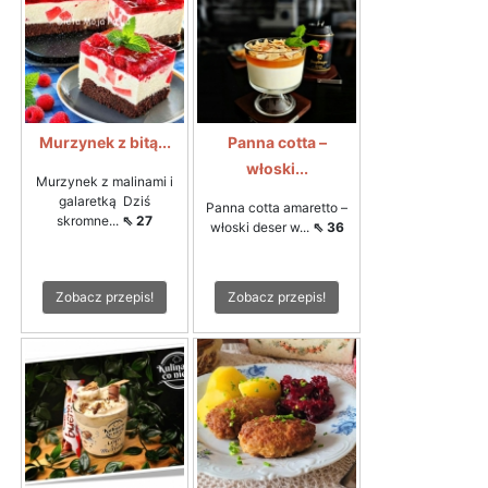
Murzynek z bitą...
Panna cotta –
włoski...
Murzynek z malinami i
galaretką Dziś
Panna cotta amaretto –
skromne...
⇖ 27
włoski deser w...
⇖ 36
Zobacz przepis!
Zobacz przepis!