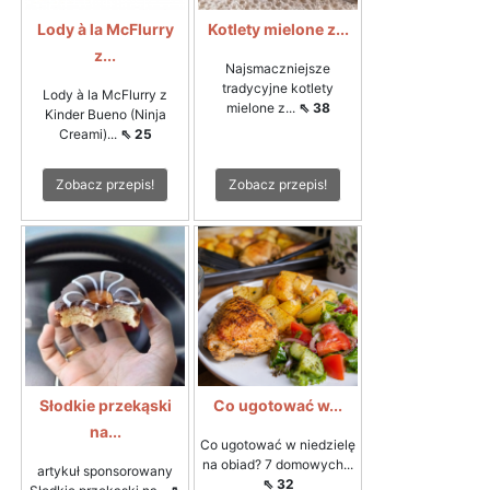
Lody à la McFlurry
Kotlety mielone z...
z...
Najsmaczniejsze
tradycyjne kotlety
Lody à la McFlurry z
mielone z...
⇖ 38
Kinder Bueno (Ninja
Creami)...
⇖ 25
Zobacz przepis!
Zobacz przepis!
Słodkie przekąski
Co ugotować w...
na...
Co ugotować w niedzielę
na obiad? 7 domowych...
artykuł sponsorowany
⇖ 32