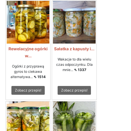
Rewelacyjne ogórki
Sałatka z kapusty i...
w...
Wakacje to dla wielu
czas odpoczynku. Dla
Ogórki z przyprawą
mnie...
⇖ 1337
gyros to ciekawa
alternatywa...
⇖ 1514
Zobacz przepis!
Zobacz przepis!