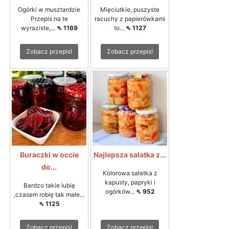
Ogórki w musztardzie
Mięciutkie, puszyste
Przepis na te
racuchy z papierówkami
wyraziste,...
⇖ 1169
to...
⇖ 1127
Zobacz przepis!
Zobacz przepis!
Buraczki w occie
Najlepsza sałatka z...
do...
Kolorowa sałatka z
kapusty, papryki i
Bardzo takie lubię
ogórków...
⇖ 952
,czasem robię tak małe...
⇖ 1125
Zobacz przepis!
Zobacz przepis!