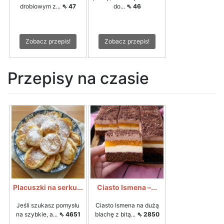
drobiowym z...
⇖ 47
do...
⇖ 46
Zobacz przepis!
Zobacz przepis!
Przepisy na czasie
Placuszki na serku...
Ciasto Ismena –...
Jeśli szukasz pomysłu
Ciasto Ismena na dużą
na szybkie, a...
⇖ 4651
blachę z bitą...
⇖ 2850