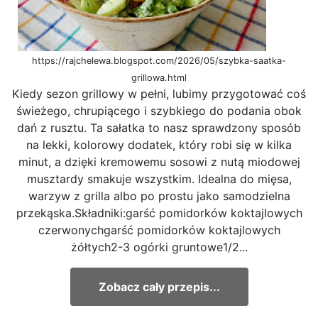
https://rajchelewa.blogspot.com/2026/05/szybka-saatka-
grillowa.html
Kiedy sezon grillowy w pełni, lubimy przygotować coś
świeżego, chrupiącego i szybkiego do podania obok
dań z rusztu. Ta sałatka to nasz sprawdzony sposób
na lekki, kolorowy dodatek, który robi się w kilka
minut, a dzięki kremowemu sosowi z nutą miodowej
musztardy smakuje wszystkim. Idealna do mięsa,
warzyw z grilla albo po prostu jako samodzielna
przekąska.Składniki:garść pomidorków koktajlowych
czerwonychgarść pomidorków koktajlowych
żółtych2-3 ogórki gruntowe1/2...
Zobacz cały przepis...