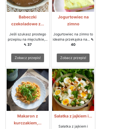
Babeczki
Jogurtowiec na
czekoladowe z...
zimno
Jeśli szukasz prostego
Jogurtowiec na zimno to
przepisu na mięciutkie,...
idealna przekąska na...
⇖
⇖ 37
40
Zobacz przepis!
Zobacz przepis!
Makaron z
Sałatka z jajkiem i...
kurczakiem,...
Sałatka z jajkiem i