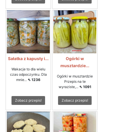
Sałatka z kapusty i...
Ogórki w
musztardzie...
Wakacje to dla wielu
czas odpoczynku. Dla
Ogórki w musztardzie
mnie...
⇖ 1236
Przepis na te
wyraziste,...
⇖ 1091
Zobacz przepis!
Zobacz przepis!