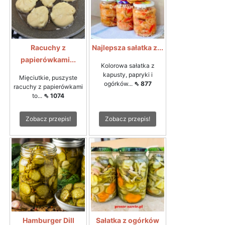
Racuchy z
Najlepsza sałatka z...
papierówkami...
Kolorowa sałatka z
kapusty, papryki i
Mięciutkie, puszyste
ogórków...
⇖ 877
racuchy z papierówkami
to...
⇖ 1074
Zobacz przepis!
Zobacz przepis!
Hamburger Dill
Sałatka z ogórków