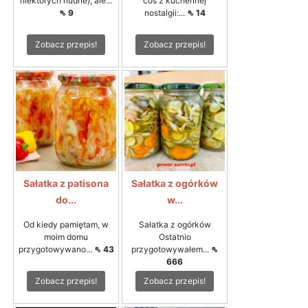
niektórych nudne), ale...
coś z kuchennej
⇖ 9
nostalgii:...
⇖ 14
Zobacz przepis!
Zobacz przepis!
Sałatka z patisona
Sałatka z ogórków
do...
w...
Od kiedy pamiętam, w
Sałatka z ogórków
moim domu
Ostatnio
przygotowywano...
⇖ 43
przygotowywałem...
⇖
666
Zobacz przepis!
Zobacz przepis!