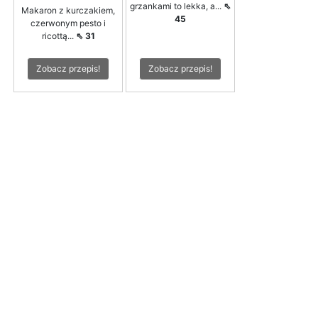
grzankami to lekka, a...
⇖
Makaron z kurczakiem,
45
czerwonym pesto i
ricottą...
⇖ 31
Zobacz przepis!
Zobacz przepis!