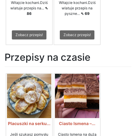
Witajcie kochani.Dziś
Witajcie kochani.Dziś
wlatuje przepis na...
⇖
wlatuje przepis na
86
pyszne...
⇖ 69
Zobacz przepis!
Zobacz przepis!
Przepisy na czasie
Placuszki na serku...
Ciasto Ismena –...
Jeśli szukasz pomysłu
Ciasto Ismena na dużą