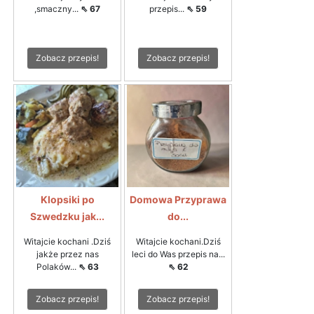
,smaczny...
⇖ 67
przepis...
⇖ 59
Zobacz przepis!
Zobacz przepis!
Klopsiki po
Domowa Przyprawa
Szwedzku jak...
do...
Witajcie kochani .Dziś
Witajcie kochani.Dziś
jakże przez nas
leci do Was przepis na...
Polaków...
⇖ 63
⇖ 62
Zobacz przepis!
Zobacz przepis!