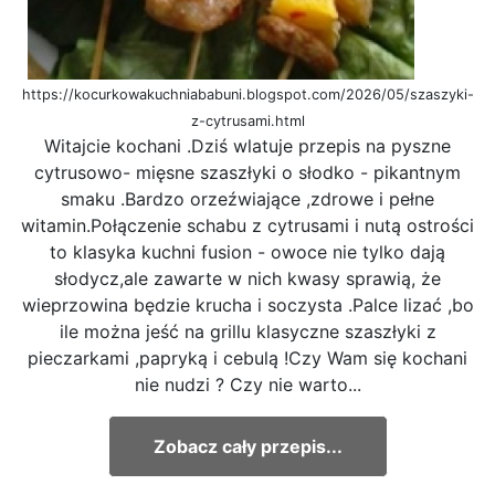
https://kocurkowakuchniababuni.blogspot.com/2026/05/szaszyki-
z-cytrusami.html
Witajcie kochani .Dziś wlatuje przepis na pyszne
cytrusowo- mięsne szaszłyki o słodko - pikantnym
smaku .Bardzo orzeźwiające ,zdrowe i pełne
witamin.Połączenie schabu z cytrusami i nutą ostrości
to klasyka kuchni fusion - owoce nie tylko dają
słodycz,ale zawarte w nich kwasy sprawią, że
wieprzowina będzie krucha i soczysta .Palce lizać ,bo
ile można jeść na grillu klasyczne szaszłyki z
pieczarkami ,papryką i cebulą !Czy Wam się kochani
nie nudzi ? Czy nie warto...
Zobacz cały przepis...