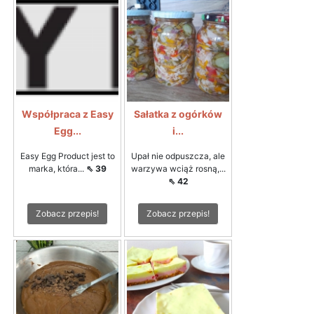
Współpraca z Easy
Sałatka z ogórków
Egg...
i...
Easy Egg Product jest to
Upał nie odpuszcza, ale
marka, która...
⇖ 39
warzywa wciąż rosną,...
⇖ 42
Zobacz przepis!
Zobacz przepis!