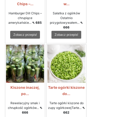
Chips –...
w...
Hamburger Dill Chips –
Sałatka z ogórków
chrupiące
Ostatnio
amerykańskie...
⇖ 685
przygotowywałem...
⇖
666
Zobacz przepis!
Zobacz przepis!
Kiszone inaczej,
Tarte ogórki kiszone
po...
do...
Rewelacyjny smak i
Tarte ogórki kiszone do
chrupkość ogórków...
⇖
zupy ogórkowejTarte...
⇖
666
662