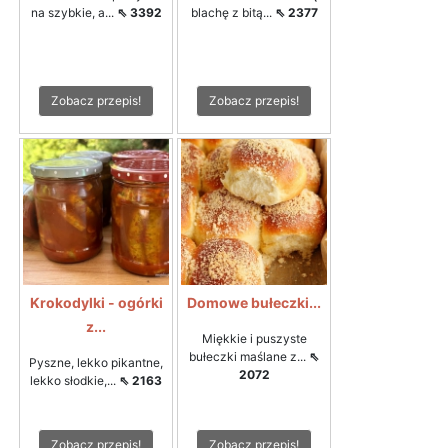
na szybkie, a...
⇖ 3392
blachę z bitą...
⇖ 2377
Zobacz przepis!
Zobacz przepis!
Krokodylki - ogórki
Domowe bułeczki...
z...
Miękkie i puszyste
bułeczki maślane z...
⇖
Pyszne, lekko pikantne,
2072
lekko słodkie,...
⇖ 2163
Zobacz przepis!
Zobacz przepis!