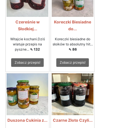
Czereśnie w
Koreczki Biesiadne
Słodkiej...
do...
Witajcie kochani.Dziś
Koreczki biesiadne do
wlatuje przepis na
słoików to absolutny hit...
pyszne...
⇖ 132
⇖ 86
Zobacz przepis!
Zobacz przepis!
Duszona Cukinia z...
Czarne Złoto Czyli...