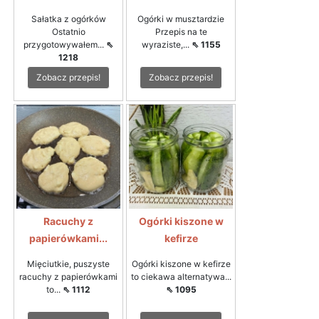
Sałatka z ogórków
Ogórki w musztardzie
Ostatnio
Przepis na te
przygotowywałem...
⇖
wyraziste,...
⇖ 1155
1218
Zobacz przepis!
Zobacz przepis!
Racuchy z
Ogórki kiszone w
papierówkami...
kefirze
Mięciutkie, puszyste
Ogórki kiszone w kefirze
racuchy z papierówkami
to ciekawa alternatywa...
to...
⇖ 1112
⇖ 1095