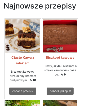
Najnowsze przepisy
Ciasto Kawa z
Biszkopt kawowy
mlekiem
Prosty, szybki biszkopt o
smaku kawowym -baza
Biszkopt kawowy
do...
⇖ 9
przełożony kremem
budyniowym...
⇖ 10
Zobacz przepis!
Zobacz przepis!