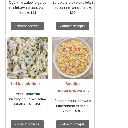
Ogórki w zalewie gyros
Sałatka z brokułem, fetą i
to ciekawa propozycja
orzechami włoskimi...
⇖
dla...
⇖ 141
129
Zobacz przepis!
Zobacz przepis!
Lekka sałatka z...
Sałatka
makaronowa z...
Prosta, smaczna i
niezwykle uniwersalna
Sałatka makaronowa z
sałatka...
⇖ 5850
kurczakiem to danie,
które...
⇖ 96
Zobacz przepis!
Zobacz przepis!