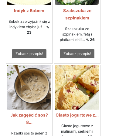
Indyk z Bobem
Szakszuka ze
szpinakiem
Bobek zaprzyjaźnił się z
indykiem chyba już...
⇖
Szakszuka ze
23
szpinakiem, fetą i
płatkami chili...
⇖ 26
Zobacz przepis!
Zobacz przepis!
Jak zagęścić sos?
Ciasto jogurtowe z...
8...
Ciasto jogurtowe z
malinami, serkiem i
Rzadki sos to jeden z