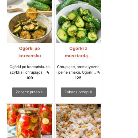
Ogórki po
Ogórki z
koreańsku
musztardą...
Ogórki po koreańsku to
Chrupiące, aromatyczne
szybka i chrupiąca...
⇖
i pełne smaku. Ogórki...
⇖
109
125
Zobacz przepis!
Zobacz przepis!