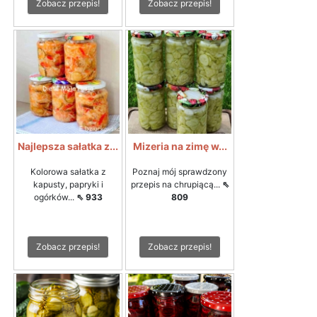
Zobacz przepis!
Zobacz przepis!
Najlepsza sałatka z...
Mizeria na zimę w...
Kolorowa sałatka z
Poznaj mój sprawdzony
kapusty, papryki i
przepis na chrupiącą...
⇖
ogórków...
⇖ 933
809
Zobacz przepis!
Zobacz przepis!