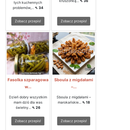
kruszonką...
⇖ 36
tych kuchennych
problemów,...
⇖ 34
Zobacz przepis!
Zobacz przepis!
Fasolka szparagowa
Sboula z migdałami
w...
–...
Dzień dobry wszystkim
Sboula z migdałami –
mam dziś dla was
marokańskie...
⇖ 18
świetny...
⇖ 26
Zobacz przepis!
Zobacz przepis!