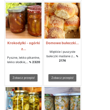
Krokodylki - ogórki
Domowe bułeczki...
z...
Miękkie i puszyste
bułeczki maślane z...
⇖
Pyszne, lekko pikantne,
2174
lekko słodkie,...
⇖ 2320
Zobacz przepis!
Zobacz przepis!