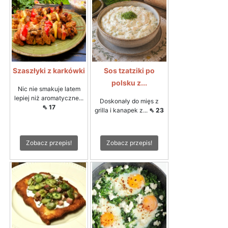
Szaszłyki z karkówki
Sos tzatziki po
polsku z...
Nic nie smakuje latem
lepiej niż aromatyczne...
Doskonały do mięs z
⇖ 17
grilla i kanapek z...
⇖ 23
Zobacz przepis!
Zobacz przepis!