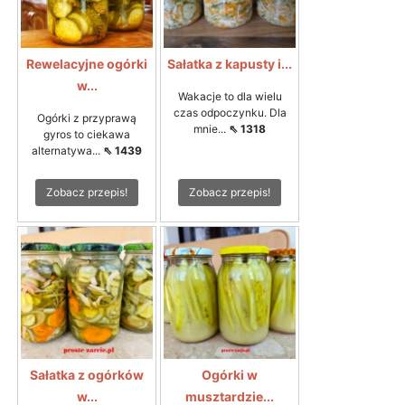
Rewelacyjne ogórki
Sałatka z kapusty i...
w...
Wakacje to dla wielu
czas odpoczynku. Dla
Ogórki z przyprawą
mnie...
⇖ 1318
gyros to ciekawa
alternatywa...
⇖ 1439
Zobacz przepis!
Zobacz przepis!
Sałatka z ogórków
Ogórki w
w...
musztardzie...