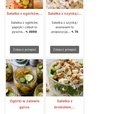
Sałatka z ogórków,...
Sałatka z szynką i...
Sałatka z ogórków,
Sałatka z szynką i
papryki i cebuli to
ananasem to
pyszna...
⇖ 4898
propozycja,...
⇖ 74
Zobacz przepis!
Zobacz przepis!
Ogórki w zalewie
Sałatka z
gyros
brokułem,...