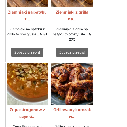
Ziemniaki na patyku
Ziemniaki z grilla
z...
na...
Ziemniaki na patyku z
Ziemniaki z grilla na
grilla to prosty, ale...
⇖ 81
patyku to prosty, ale...
⇖
275
Zobacz przepis!
Zobacz przepis!
Zupa strogonow z
Grillowany kurczak
szynki...
w...
Zupa Strogonow z
Grillowany kurczak w