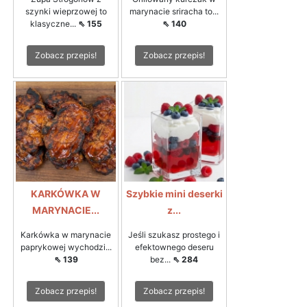
szynki wieprzowej to
marynacie sriracha to...
klasyczne...
⇖ 155
⇖ 140
Zobacz przepis!
Zobacz przepis!
KARKÓWKA W
Szybkie mini deserki
MARYNACIE...
z...
Karkówka w marynacie
Jeśli szukasz prostego i
paprykowej wychodzi...
efektownego deseru
⇖ 139
bez...
⇖ 284
Zobacz przepis!
Zobacz przepis!