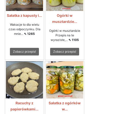
Sałatka z kapusty i...
Ogórki w
musztardzie...
Wakacje to dla wielu
czas odpoczynku. Dla
Ogórki w musztardzie
mnie...
⇖ 1265
Przepis na te
wyraziste,...
⇖ 1105
Zobacz przepis!
Zobacz przepis!
Racuchy z
Sałatka z ogórków
papierówkami...
w...