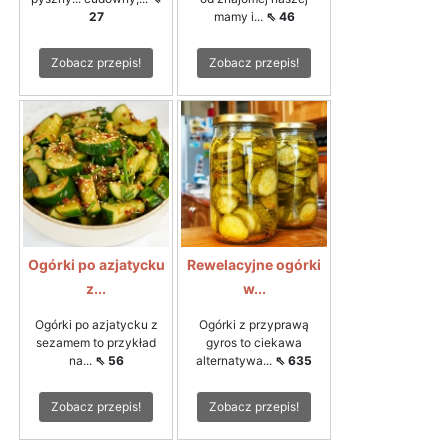
27
mamy i...
⇖ 46
Zobacz przepis!
Zobacz przepis!
Ogórki po azjatycku
Rewelacyjne ogórki
z...
w...
Ogórki po azjatycku z
Ogórki z przyprawą
sezamem to przykład
gyros to ciekawa
na...
⇖ 56
alternatywa...
⇖ 635
Zobacz przepis!
Zobacz przepis!