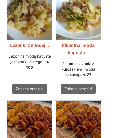
Łazanki z młodej...
Pikantna młoda
kapusta...
Sezon na młodą kapustę
jest krótki, dlatego...
⇖
Pikantne łazanki z
105
kurczakiem i młodą
kapustą...
⇖ 77
Zobacz przepis!
Zobacz przepis!