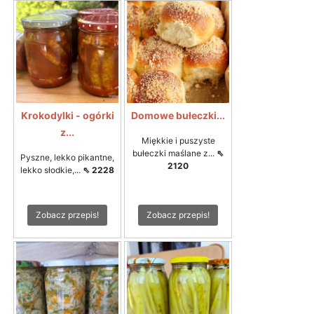
Krokodylki - ogórki
Domowe bułeczki...
z...
Miękkie i puszyste
bułeczki maślane z...
⇖
Pyszne, lekko pikantne,
2120
lekko słodkie,...
⇖ 2228
Zobacz przepis!
Zobacz przepis!