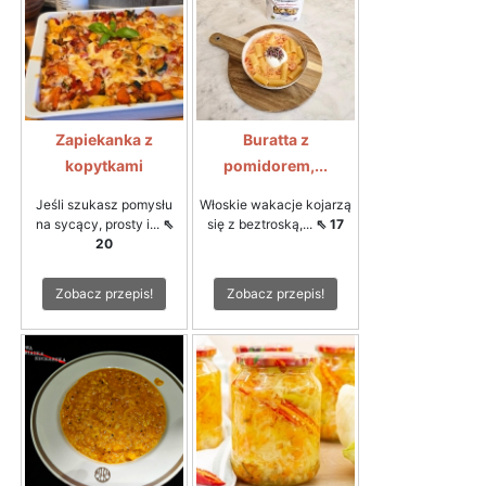
Zapiekanka z
Buratta z
kopytkami
pomidorem,...
Jeśli szukasz pomysłu
Włoskie wakacje kojarzą
na sycący, prosty i...
⇖
się z beztroską,...
⇖ 17
20
Zobacz przepis!
Zobacz przepis!