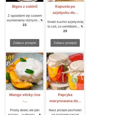
Bigos z cukinii
Kapusta po
azjatycku do...
Z sąsiadami się czasem
wymieniamy różnymi...
⇖
Smaki kuchni azjatyckiej
22
to coś, co uwielbiam....
⇖
25
Zobacz przepis!
Zobacz przepis!
Mango sticky rice
Papryka
-...
marynowana do...
Prosty deser, ale jaki
Nasz przepis pochodzi
pyszny... cudowny,...
⇖
od znajomej naszej