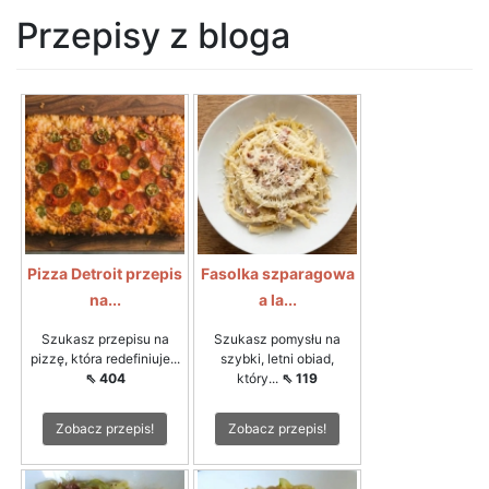
Przepisy z bloga
Pizza Detroit przepis
Fasolka szparagowa
na...
a la...
Szukasz przepisu na
Szukasz pomysłu na
pizzę, która redefiniuje...
szybki, letni obiad,
⇖ 404
który...
⇖ 119
Zobacz przepis!
Zobacz przepis!