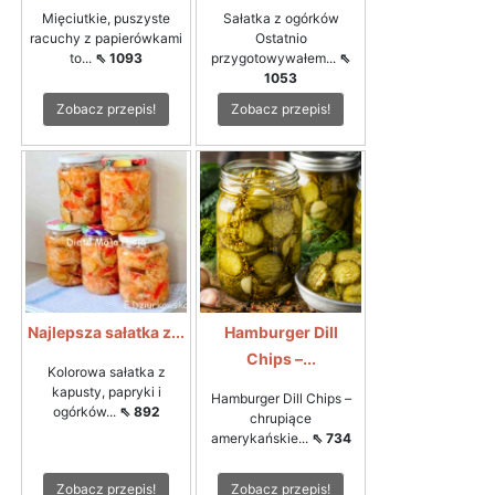
Mięciutkie, puszyste
Sałatka z ogórków
racuchy z papierówkami
Ostatnio
to...
⇖ 1093
przygotowywałem...
⇖
1053
Zobacz przepis!
Zobacz przepis!
Najlepsza sałatka z...
Hamburger Dill
Chips –...
Kolorowa sałatka z
kapusty, papryki i
Hamburger Dill Chips –
ogórków...
⇖ 892
chrupiące
amerykańskie...
⇖ 734
Zobacz przepis!
Zobacz przepis!