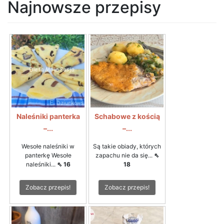
Najnowsze przepisy
Naleśniki panterka
Schabowe z kością
–...
–...
Wesołe naleśniki w
Są takie obiady, których
panterkę Wesołe
zapachu nie da się...
⇖
naleśniki...
⇖ 16
18
Zobacz przepis!
Zobacz przepis!