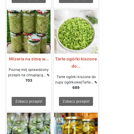
Mizeria na zimę w...
Tarte ogórki kiszone
do...
Poznaj mój sprawdzony
przepis na chrupiącą...
⇖
Tarte ogórki kiszone do
703
zupy ogórkowejTarte...
⇖
689
Zobacz przepis!
Zobacz przepis!