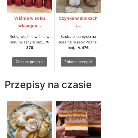
Wiśnie w soku
Szynka w słoikach
własnym...
z...
Robię właśnie wiśnie w
Szukasz pomysłu na
soku własnym bez...
⇖
idealne mięso? Poznaj
378
mój...
⇖ 476
Zobacz przepis!
Zobacz przepis!
Przepisy na czasie