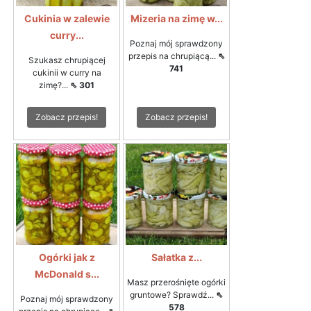
Cukinia w zalewie
Mizeria na zimę w...
curry...
Poznaj mój sprawdzony
przepis na chrupiącą...
⇖
Szukasz chrupiącej
741
cukinii w curry na
zimę?...
⇖ 301
Zobacz przepis!
Zobacz przepis!
Ogórki jak z
Sałatka z...
McDonald s...
Masz przerośnięte ogórki
gruntowe? Sprawdź...
⇖
Poznaj mój sprawdzony
578