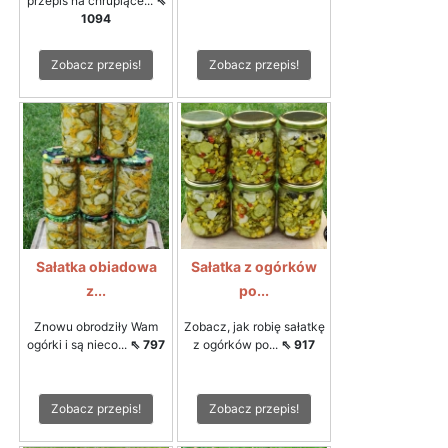
przepis na chrupiące...
⇖
1094
Zobacz przepis!
Zobacz przepis!
Sałatka obiadowa
Sałatka z ogórków
z...
po...
Znowu obrodziły Wam
Zobacz, jak robię sałatkę
ogórki i są nieco...
⇖ 797
z ogórków po...
⇖ 917
Zobacz przepis!
Zobacz przepis!