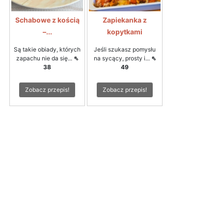
Schabowe z kością
Zapiekanka z
–...
kopytkami
Są takie obiady, których
Jeśli szukasz pomysłu
zapachu nie da się...
⇖
na sycący, prosty i...
⇖
38
49
Zobacz przepis!
Zobacz przepis!