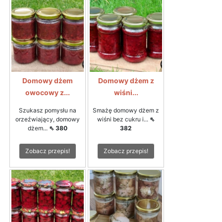
Domowy dżem
Domowy dżem z
owocowy z...
wiśni...
Szukasz pomysłu na
Smażę domowy dżem z
orzeźwiający, domowy
wiśni bez cukru i...
⇖
dżem...
⇖ 380
382
Zobacz przepis!
Zobacz przepis!