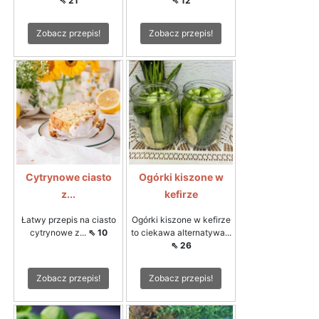
⇖ 21
⇖ 12
Zobacz przepis!
Zobacz przepis!
Cytrynowe ciasto
Ogórki kiszone w
z...
kefirze
Łatwy przepis na ciasto
Ogórki kiszone w kefirze
cytrynowe z...
⇖ 10
to ciekawa alternatywa...
⇖ 26
Zobacz przepis!
Zobacz przepis!