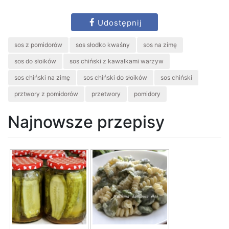
Udostępnij
sos z pomidorów
sos słodko kwaśny
sos na zimę
sos do słoików
sos chiński z kawałkami warzyw
sos chiński na zimę
sos chiński do słoików
sos chiński
prztwory z pomidorów
przetwory
pomidory
Najnowsze przepisy