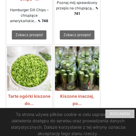
Poznaj mój sprawdzony
przepis na chrupiącą...
⇖
Hamburger Dill Chips –
741
chrupiące
amerykańskie...
⇖ 746
Zobacz przepis!
Zobacz przepis!
Tarte ogórki kiszone
Kiszone inaczej,
do...
po...
ROZUMIEM
Ta strona używa plików cookie w celu usprawnienia i
Tarte ogórki kiszone do
Rewelacyjny smak i
zupy ogórkowejTarte...
⇖
chrupkość ogórków...
⇖
ułatwienia dostępu do serwisu oraz prowadzenia danych
697
689
statystycznych. Dalsze korzystanie z tej witryny oznacza
akceptację tego stanu rzeczy.