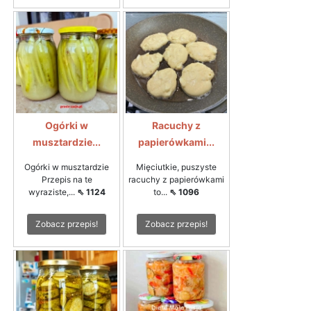
Ogórki w
Racuchy z
musztardzie...
papierówkami...
Ogórki w musztardzie
Mięciutkie, puszyste
Przepis na te
racuchy z papierówkami
wyraziste,...
⇖ 1124
to...
⇖ 1096
Zobacz przepis!
Zobacz przepis!