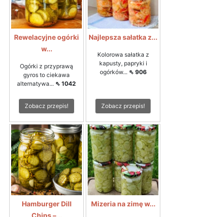
Rewelacyjne ogórki
Najlepsza sałatka z...
w...
Kolorowa sałatka z
kapusty, papryki i
Ogórki z przyprawą
ogórków...
⇖ 906
gyros to ciekawa
alternatywa...
⇖ 1042
Zobacz przepis!
Zobacz przepis!
Hamburger Dill
Mizeria na zimę w...
Chips –...