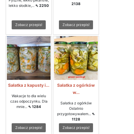
Pyszne, lekko pikantne,
2138
lekko słodkie,...
⇖ 2250
Zobacz przepis!
Zobacz przepis!
Sałatka z kapusty i...
Sałatka z ogórków
w...
Wakacje to dla wielu
czas odpoczynku. Dla
Sałatka z ogórków
mnie...
⇖ 1284
Ostatnio
przygotowywałem...
⇖
1128
Zobacz przepis!
Zobacz przepis!