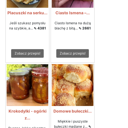
Placuszki na serku...
Ciasto Ismena –...
Jeśli szukasz pomysłu
Ciasto Ismena na dużą
na szybkie, a...
⇖ 4381
blachę z bitą...
⇖ 2661
Zobacz przepis!
Zobacz przepis!
Krokodylki - ogórki
Domowe bułeczki...
z...
Miękkie i puszyste
bułeczki maślane z...
⇖