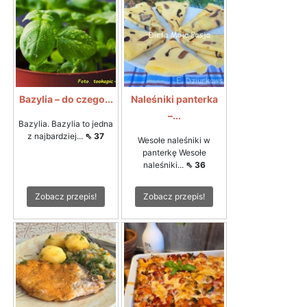
Bazylia – do czego...
Naleśniki panterka
–...
Bazylia. Bazylia to jedna
z najbardziej...
⇖ 37
Wesołe naleśniki w
panterkę Wesołe
naleśniki...
⇖ 36
Zobacz przepis!
Zobacz przepis!