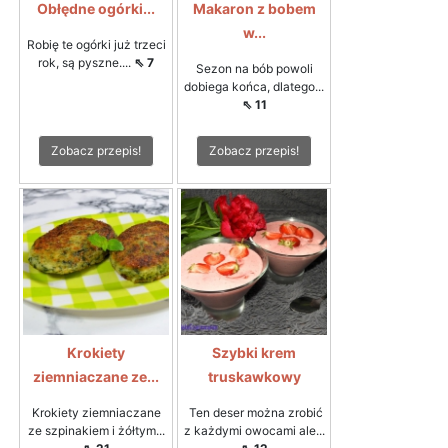
Obłędne ogórki...
Makaron z bobem
w...
Robię te ogórki już trzeci
rok, są pyszne....
⇖ 7
Sezon na bób powoli
dobiega końca, dlatego...
⇖ 11
Zobacz przepis!
Zobacz przepis!
Krokiety
Szybki krem
ziemniaczane ze...
truskawkowy
Krokiety ziemniaczane
Ten deser można zrobić
ze szpinakiem i żółtym...
z każdymi owocami ale...