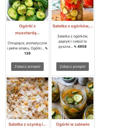
Ogórki z
Sałatka z ogórków,...
musztardą...
Sałatka z ogórków,
papryki i cebuli to
Chrupiące, aromatyczne
pyszna...
⇖ 4958
i pełne smaku. Ogórki...
⇖
139
Zobacz przepis!
Zobacz przepis!
Sałatka z szynką i...
Ogórki w zalewie