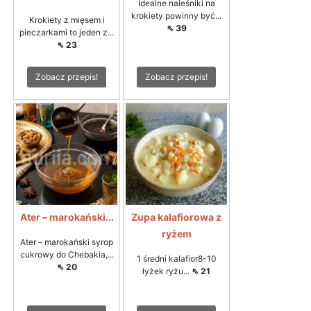
Idealne naleśniki na
krokiety powinny być...
Krokiety z mięsem i
⇖ 39
pieczarkami to jeden z...
⇖ 23
Zobacz przepis!
Zobacz przepis!
Ater – marokański...
Zupa kalafiorowa z
ryżem
Ater – marokański syrop
cukrowy do Chebakia,...
1 średni kalafior8-10
⇖ 20
łyżek ryżu...
⇖ 21