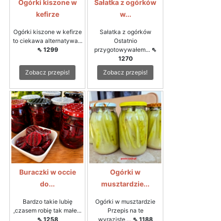
Ogórki kiszone w
Sałatka z ogórków
kefirze
w...
Ogórki kiszone w kefirze
Sałatka z ogórków
to ciekawa alternatywa...
Ostatnio
⇖ 1299
przygotowywałem...
⇖
1270
Zobacz przepis!
Zobacz przepis!
Buraczki w occie
Ogórki w
do...
musztardzie...
Bardzo takie lubię
Ogórki w musztardzie
,czasem robię tak małe...
Przepis na te
⇖ 1258
wyraziste,...
⇖ 1188