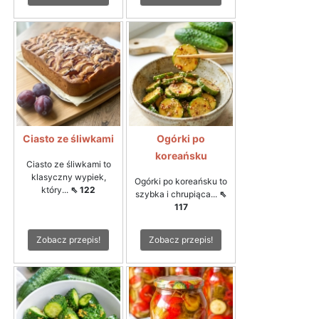
Ciasto ze śliwkami
Ogórki po
koreańsku
Ciasto ze śliwkami to
klasyczny wypiek,
Ogórki po koreańsku to
który...
⇖ 122
szybka i chrupiąca...
⇖
117
Zobacz przepis!
Zobacz przepis!