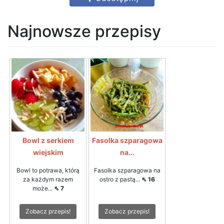
Najnowsze przepisy
Bowl z serkiem
Fasolka szparagowa
wiejskim
na...
Bowl to potrawa, którą
Fasolka szparagowa na
za każdym razem
ostro z pastą...
⇖ 16
może...
⇖ 7
Zobacz przepis!
Zobacz przepis!