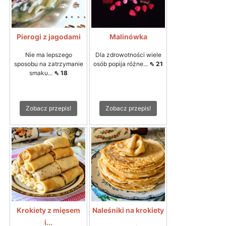
Pierogi z jagodami
Malinówka
Nie ma lepszego
Dla zdrowotności wiele
sposobu na zatrzymanie
osób popija różne...
⇖ 21
smaku...
⇖ 18
Zobacz przepis!
Zobacz przepis!
Krokiety z mięsem
Naleśniki na krokiety
i...