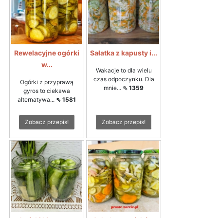
Rewelacyjne ogórki
Sałatka z kapusty i...
w...
Wakacje to dla wielu
czas odpoczynku. Dla
Ogórki z przyprawą
mnie...
⇖ 1359
gyros to ciekawa
alternatywa...
⇖ 1581
Zobacz przepis!
Zobacz przepis!