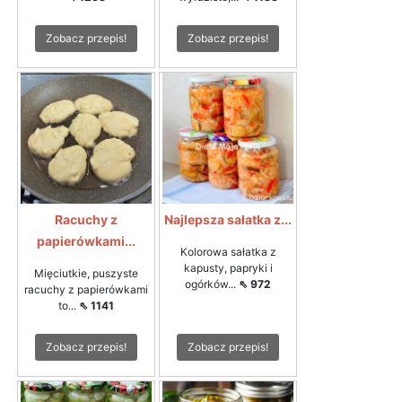
Zobacz przepis!
Zobacz przepis!
Racuchy z
Najlepsza sałatka z...
papierówkami...
Kolorowa sałatka z
kapusty, papryki i
Mięciutkie, puszyste
ogórków...
⇖ 972
racuchy z papierówkami
to...
⇖ 1141
Zobacz przepis!
Zobacz przepis!