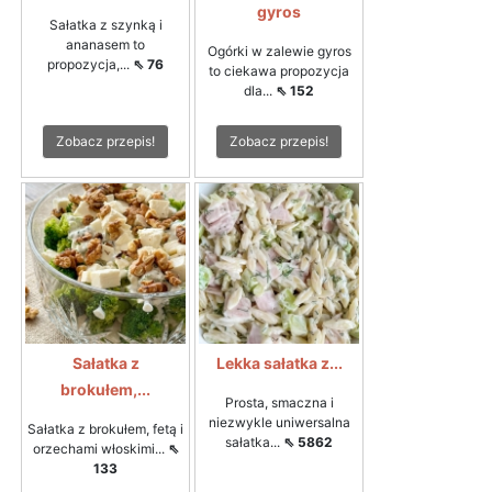
gyros
Sałatka z szynką i
ananasem to
Ogórki w zalewie gyros
propozycja,...
⇖ 76
to ciekawa propozycja
dla...
⇖ 152
Zobacz przepis!
Zobacz przepis!
Sałatka z
Lekka sałatka z...
brokułem,...
Prosta, smaczna i
niezwykle uniwersalna
Sałatka z brokułem, fetą i
sałatka...
⇖ 5862
orzechami włoskimi...
⇖
133