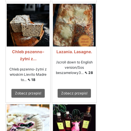
Chleb pszenno-
Lazania. Lasagne.
żytni z...
/scroll down to English
version/Sos
Chleb pszenno-żytni z
beszamelowy3...
⇖ 28
włoskim Lievito Madre
to...
⇖ 18
Zobacz przepis!
Zobacz przepis!