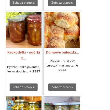
Zobacz przepis!
Zobacz przepis!
Krokodylki - ogórki
Domowe bułeczki...
z...
Miękkie i puszyste
bułeczki maślane z...
⇖
Pyszne, lekko pikantne,
2233
lekko słodkie,...
⇖ 2397
Zobacz przepis!
Zobacz przepis!