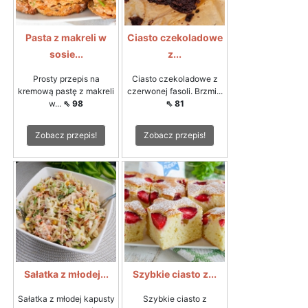
Pasta z makreli w
Ciasto czekoladowe
sosie...
z...
Prosty przepis na
Ciasto czekoladowe z
kremową pastę z makreli
czerwonej fasoli. Brzmi...
w...
⇖ 98
⇖ 81
Zobacz przepis!
Zobacz przepis!
Sałatka z młodej...
Szybkie ciasto z...
Sałatka z młodej kapusty
Szybkie ciasto z