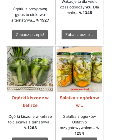
Wakacje to dla wielu
czas odpoczynku. Dla
Ogórki z przyprawą
mnie...
⇖ 1345
gyros to ciekawa
alternatywa...
⇖ 1527
Zobacz przepis!
Zobacz przepis!
Ogórki kiszone w
Sałatka z ogórków
kefirze
w...
Ogórki kiszone w kefirze
Sałatka z ogórków
to ciekawa alternatywa...
Ostatnio
⇖ 1268
przygotowywałem...
⇖
1254