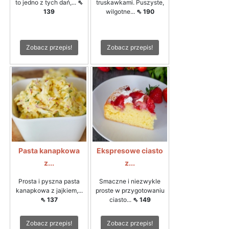
to jedno z tych dań,...
⇖
truskawkami. Puszyste,
139
wilgotne...
⇖ 190
Zobacz przepis!
Zobacz przepis!
Pasta kanapkowa
Ekspresowe ciasto
z...
z...
Prosta i pyszna pasta
Smaczne i niezwykle
kanapkowa z jajkiem,...
proste w przygotowaniu
⇖ 137
ciasto...
⇖ 149
Zobacz przepis!
Zobacz przepis!