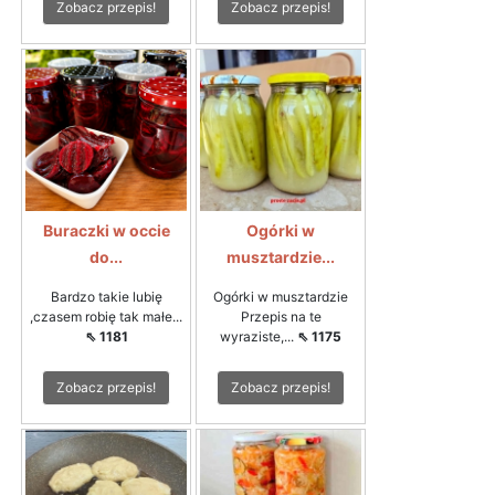
Zobacz przepis!
Zobacz przepis!
Buraczki w occie
Ogórki w
do...
musztardzie...
Bardzo takie lubię
Ogórki w musztardzie
,czasem robię tak małe...
Przepis na te
⇖ 1181
wyraziste,...
⇖ 1175
Zobacz przepis!
Zobacz przepis!