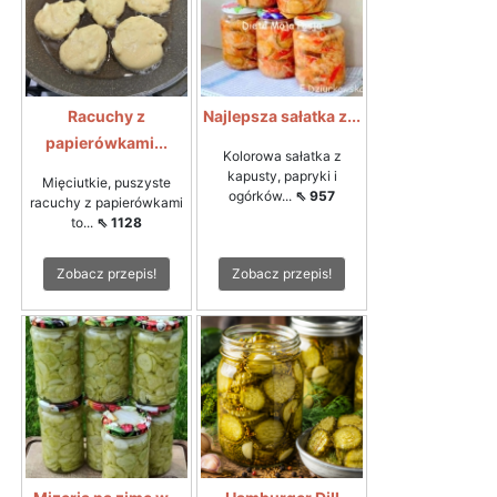
Racuchy z
Najlepsza sałatka z...
papierówkami...
Kolorowa sałatka z
kapusty, papryki i
Mięciutkie, puszyste
ogórków...
⇖ 957
racuchy z papierówkami
to...
⇖ 1128
Zobacz przepis!
Zobacz przepis!