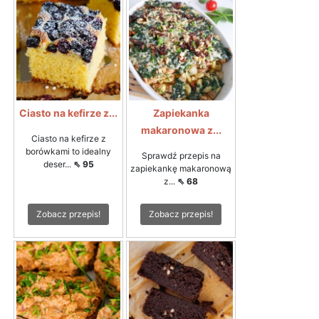
Ciasto na kefirze z...
Zapiekanka
makaronowa z...
Ciasto na kefirze z
borówkami to idealny
Sprawdź przepis na
deser...
⇖ 95
zapiekankę makaronową
z...
⇖ 68
Zobacz przepis!
Zobacz przepis!