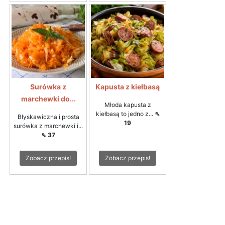
Surówka z
Kapusta z kiełbasą
marchewki do...
Młoda kapusta z
kiełbasą to jedno z...
⇖
Błyskawiczna i prosta
19
surówka z marchewki i...
⇖ 37
Zobacz przepis!
Zobacz przepis!