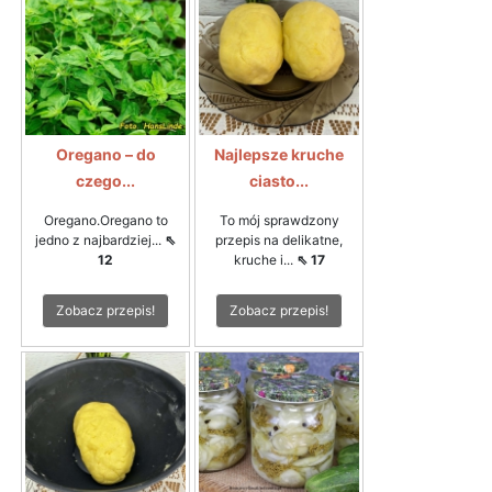
Oregano – do
Najlepsze kruche
czego...
ciasto...
Oregano.Oregano to
To mój sprawdzony
jedno z najbardziej...
⇖
przepis na delikatne,
12
kruche i...
⇖ 17
Zobacz przepis!
Zobacz przepis!