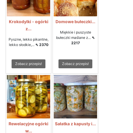
Krokodylki - ogórki
Domowe bułeczki...
z...
Miękkie i puszyste
bułeczki maślane z...
⇖
Pyszne, lekko pikantne,
2217
lekko słodkie,...
⇖ 2370
Zobacz przepis!
Zobacz przepis!
Rewelacyjne ogórki
Sałatka z kapusty i...
w...