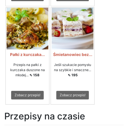
Pałki z kurczaka...
Śmietanowiec bez...
Przepis na pałki z
Jeśli szukacie pomysłu
kurczaka duszone na
na szybkie i smaczne...
młodej...
⇖ 158
⇖ 195
Zobacz przepis!
Zobacz przepis!
Przepisy na czasie