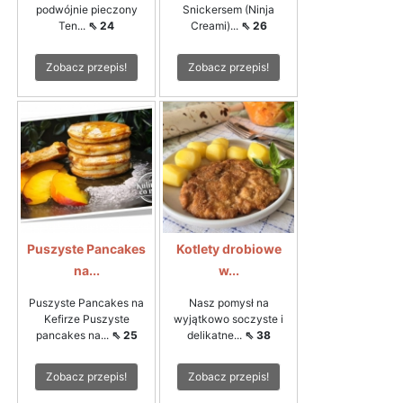
podwójnie pieczony
Snickersem (Ninja
Ten...
⇖ 24
Creami)...
⇖ 26
Zobacz przepis!
Zobacz przepis!
Puszyste Pancakes
Kotlety drobiowe
na...
w...
Puszyste Pancakes na
Nasz pomysł na
Kefirze Puszyste
wyjątkowo soczyste i
pancakes na...
⇖ 25
delikatne...
⇖ 38
Zobacz przepis!
Zobacz przepis!