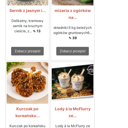
Sernik z jasnym i...
mizeria z ogórków
na...
Delikatny, kremowy
sernik na kruchym
składniki:5 kg świeżych
cieście, z...
⇖ 13
ogórków gruntowych6...
⇖ 39
Zobacz przepis!
Zobacz przepis!
Kurczak po
Lody à la McFlurry
koreańsku...
ze...
Kurczak po koreańsku
Lody à la McFlurry ze