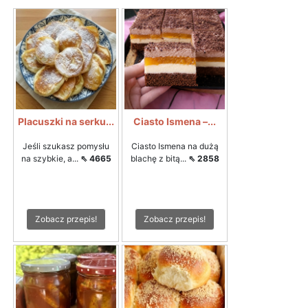
Placuszki na serku...
Ciasto Ismena –...
Jeśli szukasz pomysłu
Ciasto Ismena na dużą
na szybkie, a...
⇖ 4665
blachę z bitą...
⇖ 2858
Zobacz przepis!
Zobacz przepis!