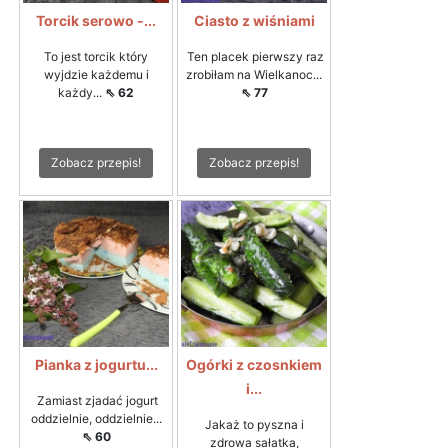
Torcik serowo -...
Ciasto z wiśniami
To jest torcik który
Ten placek pierwszy raz
wyjdzie każdemu i
zrobiłam na Wielkanoc...
każdy...
⇖ 62
⇖ 77
Zobacz przepis!
Zobacz przepis!
Pianka z jogurtu...
Ogórki z czosnkiem
i...
Zamiast zjadać jogurt
oddzielnie, oddzielnie...
Jakaż to pyszna i
⇖ 60
zdrowa sałatka,