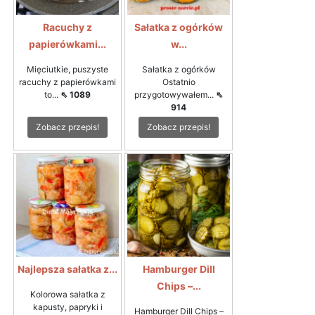
Racuchy z
Sałatka z ogórków
papierówkami...
w...
Mięciutkie, puszyste
Sałatka z ogórków
racuchy z papierówkami
Ostatnio
to...
⇖ 1089
przygotowywałem...
⇖
914
Zobacz przepis!
Zobacz przepis!
Najlepsza sałatka z...
Hamburger Dill
Chips –...
Kolorowa sałatka z
kapusty, papryki i
Hamburger Dill Chips –