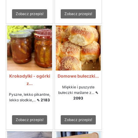
Zobacz przepis!
Zobacz przepis!
Krokodylki - ogórki
Domowe bułeczki...
z...
Miękkie i puszyste
bułeczki maślane z...
⇖
Pyszne, lekko pikantne,
2093
lekko słodkie,...
⇖ 2183
Zobacz przepis!
Zobacz przepis!