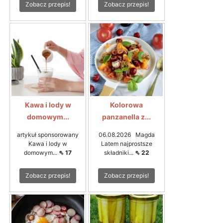
Zobacz przepis!
Zobacz przepis!
Kawa i lody w
Kolorowa
domowym...
panzanella z...
artykuł sponsorowany
06.08.2026 Magda
Kawa i lody w
Latem najprostsze
domowym...
⇖ 17
składniki...
⇖ 22
Zobacz przepis!
Zobacz przepis!