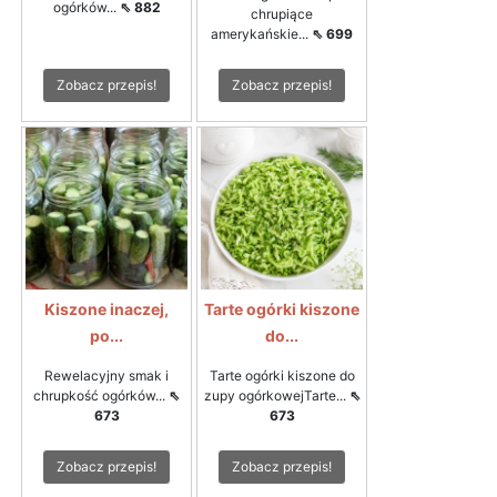
ogórków...
⇖ 882
chrupiące
amerykańskie...
⇖ 699
Zobacz przepis!
Zobacz przepis!
Kiszone inaczej,
Tarte ogórki kiszone
po...
do...
Rewelacyjny smak i
Tarte ogórki kiszone do
chrupkość ogórków...
⇖
zupy ogórkowejTarte...
⇖
673
673
Zobacz przepis!
Zobacz przepis!