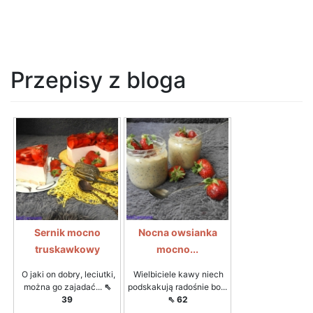
Przepisy z bloga
Sernik mocno
Nocna owsianka
truskawkowy
mocno...
O jaki on dobry, leciutki,
Wielbiciele kawy niech
można go zajadać...
⇖
podskakują radośnie bo...
39
⇖ 62