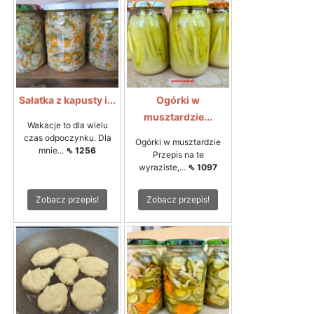
Sałatka z kapusty i...
Ogórki w
musztardzie...
Wakacje to dla wielu
czas odpoczynku. Dla
Ogórki w musztardzie
mnie...
⇖ 1256
Przepis na te
wyraziste,...
⇖ 1097
Zobacz przepis!
Zobacz przepis!