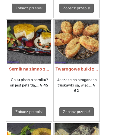
Zobacz przepis!
Zobacz przepis!
Sernik na zimno z...
Twarogowe bułki z...
Co tu pisać o serniku?
Jeszcze na straganach
on jest petardą,...
⇖ 45
truskawki są, więc...
⇖
62
Zobacz przepis!
Zobacz przepis!