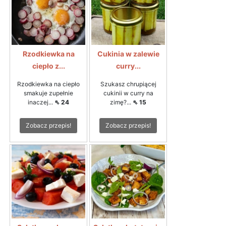
Rzodkiewka na
Cukinia w zalewie
ciepło z...
curry...
Rzodkiewka na ciepło
Szukasz chrupiącej
smakuje zupełnie
cukinii w curry na
inaczej...
⇖ 24
zimę?...
⇖ 15
Zobacz przepis!
Zobacz przepis!