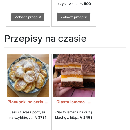
przystawka,...
⇖ 500
Zobacz przepis!
Zobacz przepis!
Przepisy na czasie
Placuszki na serku...
Ciasto Ismena –...
Jeśli szukasz pomysłu
Ciasto Ismena na dużą
na szybkie, a...
⇖ 3781
blachę z bitą...
⇖ 2458