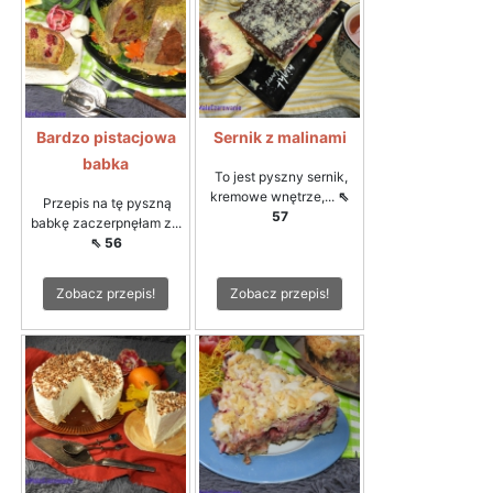
Bardzo pistacjowa
Sernik z malinami
babka
To jest pyszny sernik,
kremowe wnętrze,...
⇖
Przepis na tę pyszną
57
babkę zaczerpnęłam z...
⇖ 56
Zobacz przepis!
Zobacz przepis!