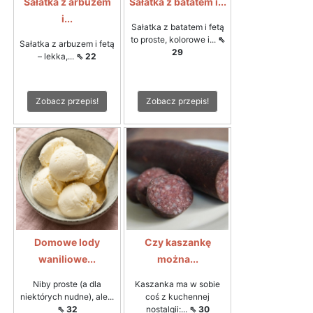
Sałatka z arbuzem
Sałatka z batatem i...
i...
Sałatka z batatem i fetą
to proste, kolorowe i...
⇖
Sałatka z arbuzem i fetą
29
– lekka,...
⇖ 22
Zobacz przepis!
Zobacz przepis!
Domowe lody
Czy kaszankę
waniliowe...
można...
Niby proste (a dla
Kaszanka ma w sobie
niektórych nudne), ale...
coś z kuchennej
⇖ 32
nostalgii:...
⇖ 30