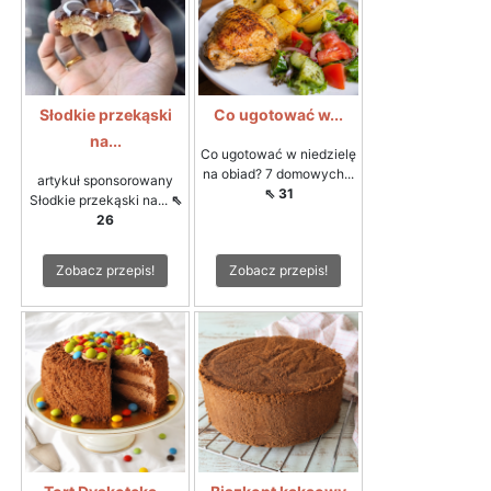
Słodkie przekąski
Co ugotować w...
na...
Co ugotować w niedzielę
na obiad? 7 domowych...
artykuł sponsorowany
⇖ 31
Słodkie przekąski na...
⇖
26
Zobacz przepis!
Zobacz przepis!