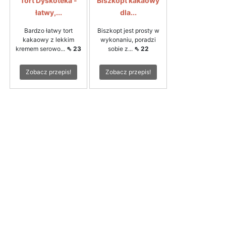
Tort Dyskoteka -
Biszkopt kakaowy
łatwy,...
dla...
Bardzo łatwy tort
Biszkopt jest prosty w
kakaowy z lekkim
wykonaniu, poradzi
kremem serowo...
⇖ 23
sobie z...
⇖ 22
Zobacz przepis!
Zobacz przepis!