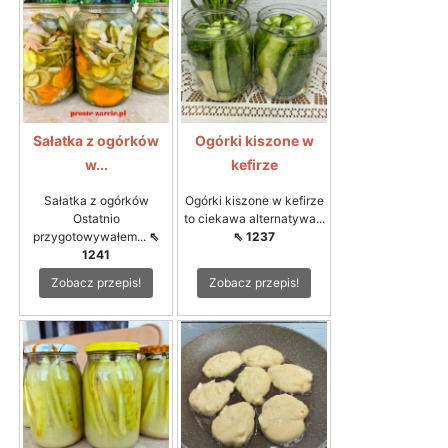
Sałatka z ogórków
Ogórki kiszone w
w...
kefirze
Sałatka z ogórków
Ogórki kiszone w kefirze
Ostatnio
to ciekawa alternatywa...
przygotowywałem...
⇖
⇖ 1237
1241
Zobacz przepis!
Zobacz przepis!