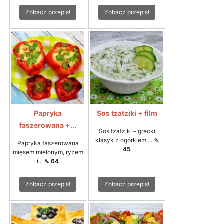
Zobacz przepis!
Zobacz przepis!
Papryka
Sos tzatziki + film
faszerowana +...
Sos tzatziki – grecki
klasyk z ogórkiem,...
⇖
Papryka faszerowana
45
mięsem mielonym, ryżem
i...
⇖ 64
Zobacz przepis!
Zobacz przepis!