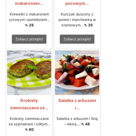
makaronem...
porowym...
Krewetki z makaronem
Kurczak duszony z
ryżowym i pomidorami...
porem i marchewką w
⇖ 28
kremowym...
⇖ 35
Zobacz przepis!
Zobacz przepis!
Krokiety
Sałatka z arbuzem
ziemniaczane ze...
i...
Krokiety ziemniaczane
Sałatka z arbuzem i fetą
ze szpinakiem i żółtym...
– lekka,...
⇖ 48
⇖ 60