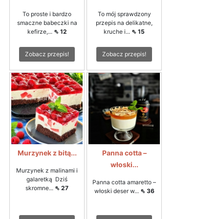
To proste i bardzo
To mój sprawdzony
smaczne babeczki na
przepis na delikatne,
kefirze,...
⇖ 12
kruche i...
⇖ 15
Zobacz przepis!
Zobacz przepis!
Murzynek z bitą...
Panna cotta –
włoski...
Murzynek z malinami i
galaretką Dziś
Panna cotta amaretto –
skromne...
⇖ 27
włoski deser w...
⇖ 36