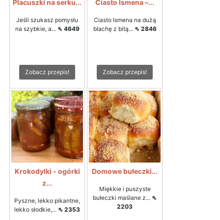
Placuszki na serku...
Ciasto Ismena –...
Jeśli szukasz pomysłu
Ciasto Ismena na dużą
na szybkie, a...
⇖ 4649
blachę z bitą...
⇖ 2846
Zobacz przepis!
Zobacz przepis!
Krokodylki - ogórki
Domowe bułeczki...
z...
Miękkie i puszyste
bułeczki maślane z...
⇖
Pyszne, lekko pikantne,
2203
lekko słodkie,...
⇖ 2353