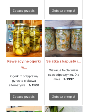
Zobacz przepis!
Zobacz przepis!
Rewelacyjne ogórki
Sałatka z kapusty i...
w...
Wakacje to dla wielu
czas odpoczynku. Dla
Ogórki z przyprawą
mnie...
⇖ 1337
gyros to ciekawa
alternatywa...
⇖ 1508
Zobacz przepis!
Zobacz przepis!