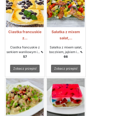
Ciastka francuskie
Sałatka z mixem
z...
sałat,...
Ciastka francuskie z
Sałatka z mixem sałat,
serkiem waniliowym i...
⇖
boczkiem, jajkiem i...
⇖
57
66
Zobacz przepis!
Zobacz przepis!