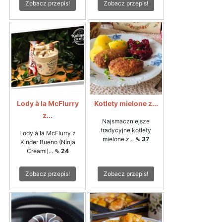
Zobacz przepis!
Zobacz przepis!
Lody à la McFlurry
Kotlety mielone z...
z...
Najsmaczniejsze
tradycyjne kotlety
Lody à la McFlurry z
mielone z...
⇖ 37
Kinder Bueno (Ninja
Creami)...
⇖ 24
Zobacz przepis!
Zobacz przepis!