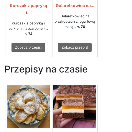
Kurczak z papryką
Galaretkowiec na...
i...
Galaretkowiec na
biszkoptach z jogurtową
Kurczak z papryką i
masą...
⇖ 76
serkiem mascarpone –...
⇖ 74
Zobacz przepis!
Zobacz przepis!
Przepisy na czasie