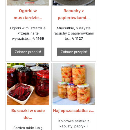
Ogórki w
Racuchy z
musztardzie...
papierówkami...
Ogórki w musztardzie
Mięciutkie, puszyste
Przepis na te
racuchy z papierówkami
wyraziste,...
⇖ 1169
to...
⇖ 1127
Zobacz przepis!
Zobacz przepis!
Buraczki w occie
Najlepsza sałatka z...
do...
Kolorowa sałatka z
kapusty, papryki i
Bardzo takie lubię