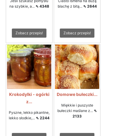
Jeśli szukasz pomysłu
Ciasto Ismena na dużą
na szybkie, a...
⇖ 4348
blachę z bitą...
⇖ 2644
Zobacz przepis!
Zobacz przepis!
Krokodylki - ogórki
Domowe bułeczki...
z...
Miękkie i puszyste
bułeczki maślane z...
⇖
Pyszne, lekko pikantne,
2133
lekko słodkie,...
⇖ 2244