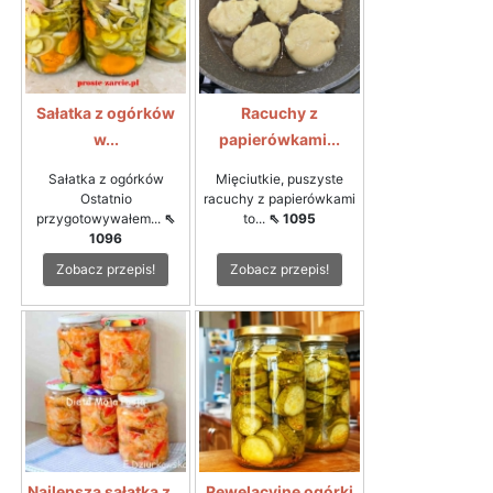
Sałatka z ogórków
Racuchy z
w...
papierówkami...
Sałatka z ogórków
Mięciutkie, puszyste
Ostatnio
racuchy z papierówkami
przygotowywałem...
⇖
to...
⇖ 1095
1096
Zobacz przepis!
Zobacz przepis!
Najlepsza sałatka z...
Rewelacyjne ogórki