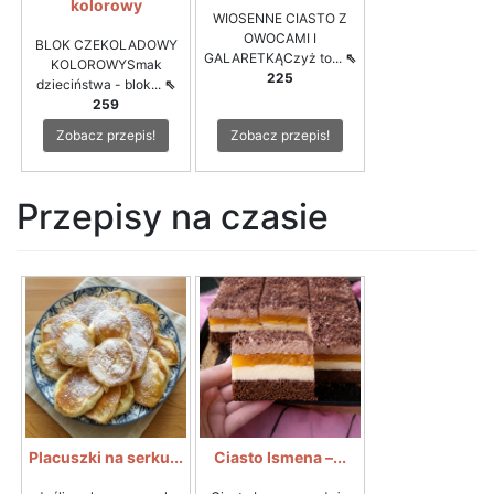
kolorowy
WIOSENNE CIASTO Z
OWOCAMI I
BLOK CZEKOLADOWY
GALARETKĄCzyż to...
⇖
KOLOROWYSmak
225
dzieciństwa - blok...
⇖
259
Zobacz przepis!
Zobacz przepis!
Przepisy na czasie
Placuszki na serku...
Ciasto Ismena –...