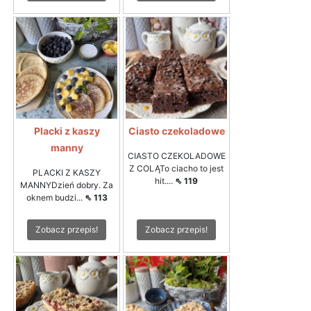
Placki z kaszy
Ciasto czekoladowe
manny
CIASTO CZEKOLADOWE
Z COLĄTo ciacho to jest
PLACKI Z KASZY
hit....
⇖ 119
MANNYDzień dobry. Za
oknem budzi...
⇖ 113
Zobacz przepis!
Zobacz przepis!