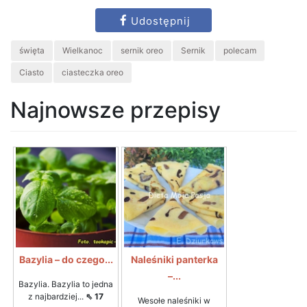
Udostępnij
święta
Wielkanoc
sernik oreo
Sernik
polecam
Ciasto
ciasteczka oreo
Najnowsze przepisy
Bazylia – do czego...
Naleśniki panterka
–...
Bazylia. Bazylia to jedna
z najbardziej...
⇖ 17
Wesołe naleśniki w