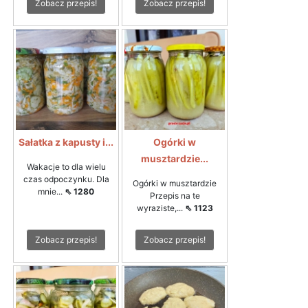
Zobacz przepis!
Zobacz przepis!
Sałatka z kapusty i...
Ogórki w
musztardzie...
Wakacje to dla wielu
czas odpoczynku. Dla
Ogórki w musztardzie
mnie...
⇖ 1280
Przepis na te
wyraziste,...
⇖ 1123
Zobacz przepis!
Zobacz przepis!