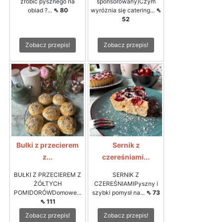
zrobić pysznego na
sponsorowany)Czym
obiad ?...
⇖ 80
wyróżnia się catering...
⇖
52
Zobacz przepis!
Zobacz przepis!
Bułki z przecierem
Sernik z
z...
czereśniami...
BUŁKI Z PRZECIEREM Z
SERNIK Z
ŻÓŁTYCH
CZEREŚNIAMIPyszny i
POMIDORÓWDomowe...
szybki pomysł na...
⇖ 73
⇖ 111
Zobacz przepis!
Zobacz przepis!