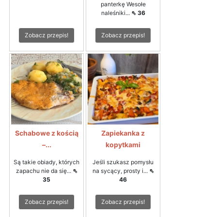
panterkę Wesołe
naleśniki...
⇖ 36
Zobacz przepis!
Zobacz przepis!
Schabowe z kością
Zapiekanka z
–...
kopytkami
Są takie obiady, których
Jeśli szukasz pomysłu
zapachu nie da się...
⇖
na sycący, prosty i...
⇖
35
46
Zobacz przepis!
Zobacz przepis!