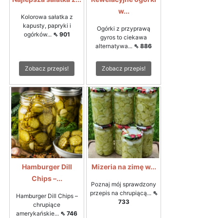
w...
Kolorowa sałatka z
kapusty, papryki i
Ogórki z przyprawą
ogórków...
⇖ 901
gyros to ciekawa
alternatywa...
⇖ 886
Zobacz przepis!
Zobacz przepis!
Hamburger Dill
Mizeria na zimę w...
Chips –...
Poznaj mój sprawdzony
przepis na chrupiącą...
⇖
Hamburger Dill Chips –
733
chrupiące
amerykańskie...
⇖ 746