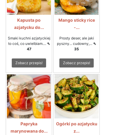
Kapusta po
Mango sticky rice
azjatycku do...
-...
Smaki kuchni azjatyckiej
Prosty deser, ale jaki
to coś, co uwielbiam....
⇖
pyszny... cudowny,...
⇖
47
35
Zobacz przepis!
Zobacz przepis!
Papryka
Ogórki po azjatycku
marynowana do...
z...