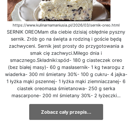
https://www.kulinarnamaniusia.pl/2026/03/sernik-oreo.html
SERNIK OREOMam dla ciebie dzisiaj obłędnie pyszny
sernik. Zrób go na święta a rodziną i goście będą
zachwyceni. Sernik jest prosty do przygotowania a
smak cię zachwyci.Miłego dnia i
smacznego.Składniki:spód- 180 g ciasteczek oreo
(bez białej masy)- 60 g masłasernik- 1 kg twarogu z
wiaderka- 300 ml śmietany 30%- 100 g cukru- 4 jajka-
1 łyżka mąki pszennej- 1 łyżka mąki ziemniaczanej- 6
ciastek oreomasa śmietanowa- 250 g serka
mascarpone- 200 ml śmietany 30%- 2 łyżeczki...
Zobacz cały przepis...