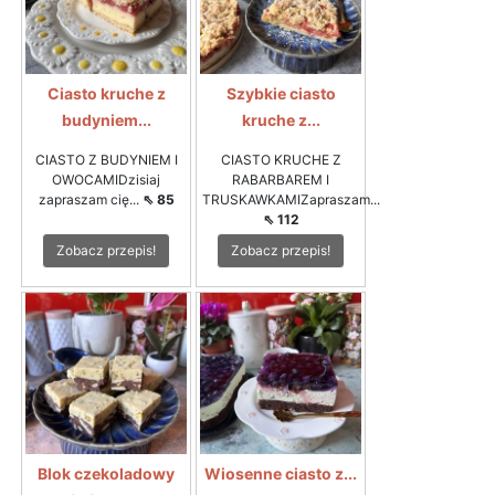
Ciasto kruche z
Szybkie ciasto
budyniem...
kruche z...
CIASTO Z BUDYNIEM I
CIASTO KRUCHE Z
OWOCAMIDzisiaj
RABARBAREM I
zapraszam cię...
⇖ 85
TRUSKAWKAMIZapraszam...
⇖ 112
Zobacz przepis!
Zobacz przepis!
Blok czekoladowy
Wiosenne ciasto z...