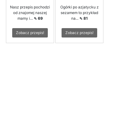
Nasz przepis pochodzi
Ogórki po azjatycku z
od znajomej naszej
sezamem to przykład
mamy i...
⇖ 69
na...
⇖ 81
Zobacz przepis!
Zobacz przepis!