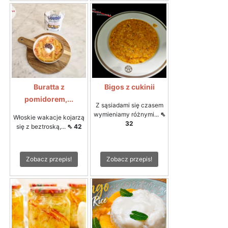
Buratta z
Bigos z cukinii
pomidorem,...
Z sąsiadami się czasem
wymieniamy różnymi...
⇖
Włoskie wakacje kojarzą
32
się z beztroską,...
⇖ 42
Zobacz przepis!
Zobacz przepis!