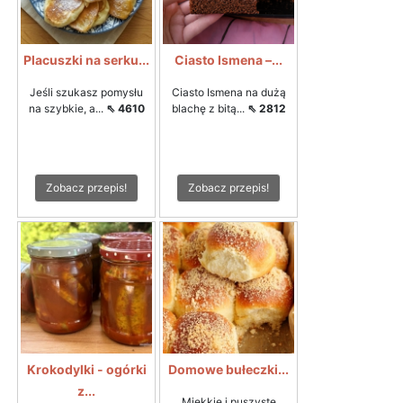
Placuszki na serku...
Ciasto Ismena –...
Jeśli szukasz pomysłu
Ciasto Ismena na dużą
na szybkie, a...
⇖ 4610
blachę z bitą...
⇖ 2812
Zobacz przepis!
Zobacz przepis!
Krokodylki - ogórki
Domowe bułeczki...
z...
Miękkie i puszyste