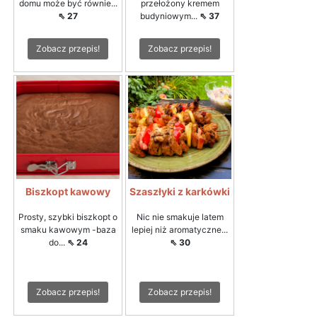
domu może być równie...
przełożony kremem
⇖ 27
budyniowym...
⇖ 37
Zobacz przepis!
Zobacz przepis!
Biszkopt kawowy
Szaszłyki z karkówki
Prosty, szybki biszkopt o
Nic nie smakuje latem
smaku kawowym -baza
lepiej niż aromatyczne...
do...
⇖ 24
⇖ 30
Zobacz przepis!
Zobacz przepis!