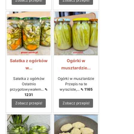
Zobacz przepis!
Zobacz przepis!
Sałatka z ogórków
Ogórki w
w...
musztardzie...
Sałatka z ogórków
Ogórki w musztardzie
Ostatnio
Przepis na te
przygotowywałem...
⇖
wyraziste,...
⇖ 1165
1231
Zobacz przepis!
Zobacz przepis!