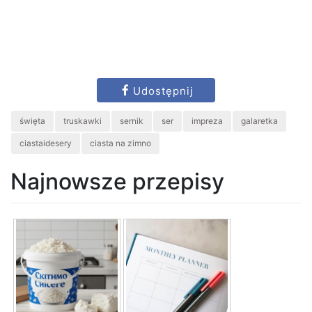
Udostępnij
święta
truskawki
sernik
ser
impreza
galaretka
ciastaidesery
ciasta na zimno
Najnowsze przepisy