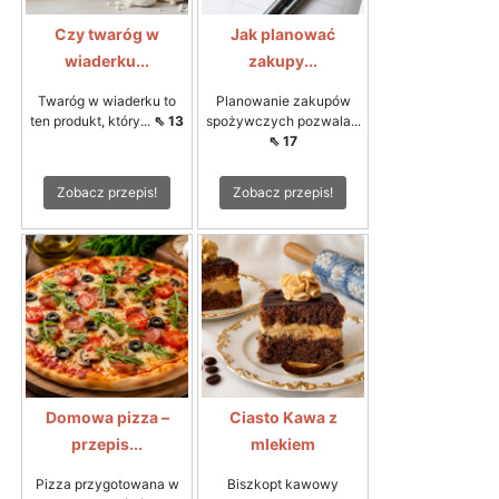
Czy twaróg w
Jak planować
wiaderku...
zakupy...
Twaróg w wiaderku to
Planowanie zakupów
ten produkt, który...
⇖ 13
spożywczych pozwala...
⇖ 17
Zobacz przepis!
Zobacz przepis!
Domowa pizza –
Ciasto Kawa z
przepis...
mlekiem
Pizza przygotowana w
Biszkopt kawowy