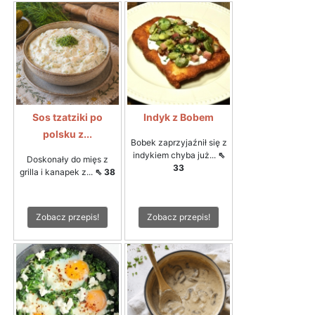
Sos tzatziki po
Indyk z Bobem
polsku z...
Bobek zaprzyjaźnił się z
indykiem chyba już...
⇖
Doskonały do mięs z
33
grilla i kanapek z...
⇖ 38
Zobacz przepis!
Zobacz przepis!