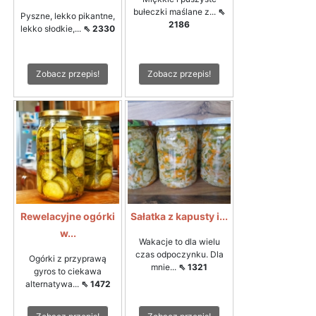
bułeczki maślane z...
⇖
Pyszne, lekko pikantne,
2186
lekko słodkie,...
⇖ 2330
Zobacz przepis!
Zobacz przepis!
Rewelacyjne ogórki
Sałatka z kapusty i...
w...
Wakacje to dla wielu
czas odpoczynku. Dla
Ogórki z przyprawą
mnie...
⇖ 1321
gyros to ciekawa
alternatywa...
⇖ 1472