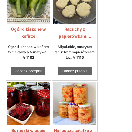
Ogórki kiszone w
Racuchy z
kefirze
papierówkami...
Ogórki kiszone w kefirze
Mięciutkie, puszyste
to ciekawa alternatywa...
racuchy z papierówkami
⇖ 1162
to...
⇖ 1113
Zobacz przepis!
Zobacz przepis!
Buraczki w occie
Najlepsza sałatka z...