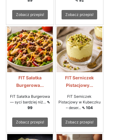
89
⇖ 92
Zobacz przepis!
Zobacz przepis!
FIT Sałatka
FIT Serniczek
Burgerowa...
Pistacjowy...
FIT Sałatka Burgerowa
FIT Serniczek
— syci bardziej niż...
⇖
Pistacjowy w Kubeczku
99
– deser...
⇖ 104
Zobacz przepis!
Zobacz przepis!