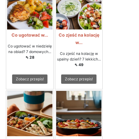
Co ugotować w...
Co zjeść na kolację
w...
Co ugotować w niedzielę
na obiad? 7 domowych...
Co zjeść na kolację w
⇖ 28
upalny dzień? 7 lekkich...
⇖ 49
Zobacz przepis!
Zobacz przepis!