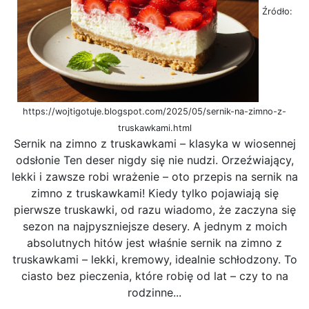
Źródło:
https://wojtigotuje.blogspot.com/2025/05/sernik-na-zimno-z-
truskawkami.html
Sernik na zimno z truskawkami – klasyka w wiosennej
odsłonie Ten deser nigdy się nie nudzi. Orzeźwiający,
lekki i zawsze robi wrażenie – oto przepis na sernik na
zimno z truskawkami! Kiedy tylko pojawiają się
pierwsze truskawki, od razu wiadomo, że zaczyna się
sezon na najpyszniejsze desery. A jednym z moich
absolutnych hitów jest właśnie sernik na zimno z
truskawkami – lekki, kremowy, idealnie schłodzony. To
ciasto bez pieczenia, które robię od lat – czy to na
rodzinne...