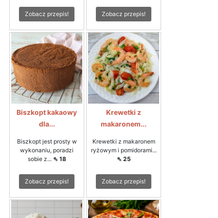
Zobacz przepis!
Zobacz przepis!
Biszkopt kakaowy
Krewetki z
dla...
makaronem...
Biszkopt jest prosty w
Krewetki z makaronem
wykonaniu, poradzi
ryżowym i pomidorami...
sobie z...
⇖ 18
⇖ 25
Zobacz przepis!
Zobacz przepis!