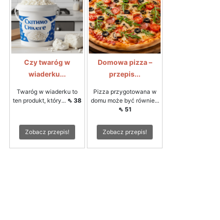
Czy twaróg w
Domowa pizza –
wiaderku...
przepis...
Twaróg w wiaderku to
Pizza przygotowana w
ten produkt, który...
⇖ 38
domu może być równie...
⇖ 51
Zobacz przepis!
Zobacz przepis!