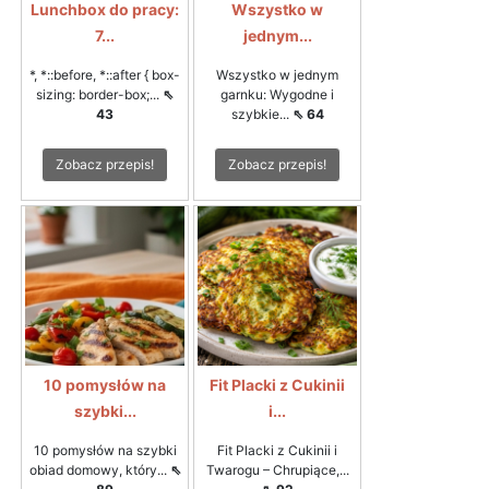
Lunchbox do pracy:
Wszystko w
7...
jednym...
*, *::before, *::after { box-
Wszystko w jednym
sizing: border-box;...
⇖
garnku: Wygodne i
43
szybkie...
⇖ 64
Zobacz przepis!
Zobacz przepis!
10 pomysłów na
Fit Placki z Cukinii
szybki...
i...
10 pomysłów na szybki
Fit Placki z Cukinii i
obiad domowy, który...
⇖
Twarogu – Chrupiące,...