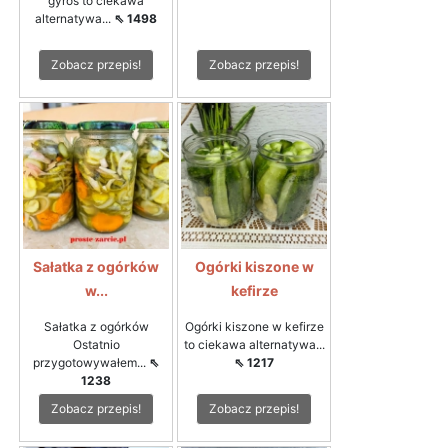
gyros to ciekawa
alternatywa...
⇖ 1498
Zobacz przepis!
Zobacz przepis!
Sałatka z ogórków
Ogórki kiszone w
w...
kefirze
Sałatka z ogórków
Ogórki kiszone w kefirze
Ostatnio
to ciekawa alternatywa...
przygotowywałem...
⇖
⇖ 1217
1238
Zobacz przepis!
Zobacz przepis!