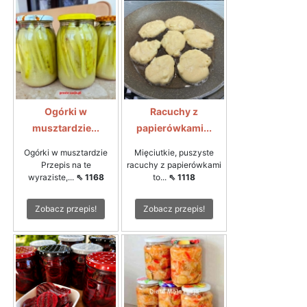
Ogórki w
Racuchy z
musztardzie...
papierówkami...
Ogórki w musztardzie
Mięciutkie, puszyste
Przepis na te
racuchy z papierówkami
wyraziste,...
⇖ 1168
to...
⇖ 1118
Zobacz przepis!
Zobacz przepis!