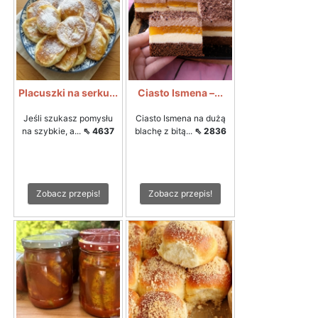
Placuszki na serku...
Ciasto Ismena –...
Jeśli szukasz pomysłu
Ciasto Ismena na dużą
na szybkie, a...
⇖ 4637
blachę z bitą...
⇖ 2836
Zobacz przepis!
Zobacz przepis!