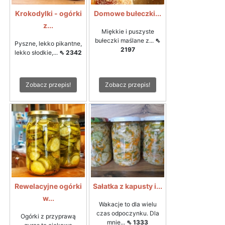
Krokodylki - ogórki
Domowe bułeczki...
z...
Miękkie i puszyste
bułeczki maślane z...
⇖
Pyszne, lekko pikantne,
2197
lekko słodkie,...
⇖ 2342
Zobacz przepis!
Zobacz przepis!
Rewelacyjne ogórki
Sałatka z kapusty i...
w...
Wakacje to dla wielu
czas odpoczynku. Dla
Ogórki z przyprawą
mnie...
⇖ 1333