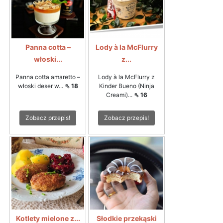
Panna cotta –
Lody à la McFlurry
włoski...
z...
Panna cotta amaretto –
Lody à la McFlurry z
włoski deser w...
⇖ 18
Kinder Bueno (Ninja
Creami)...
⇖ 16
Zobacz przepis!
Zobacz przepis!
Kotlety mielone z...
Słodkie przekąski