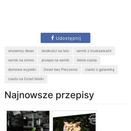
Udostępnij
wiosenny deser
słodkości na lato
sernik z truskawkami
sernik na zimno
przepis na sernik
letnie ciasta
domowe wypieki
Deser bez Pieczenia
ciasto z galaretką
ciasto na Dzień Matki
Najnowsze przepisy