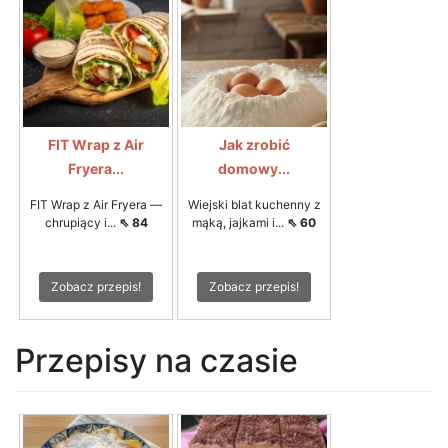
FIT Wrap z Air
Jak zrobić
Fryera...
domowy...
FIT Wrap z Air Fryera —
Wiejski blat kuchenny z
chrupiący i...
⇖ 84
mąką, jajkami i...
⇖ 60
Zobacz przepis!
Zobacz przepis!
Przepisy na czasie