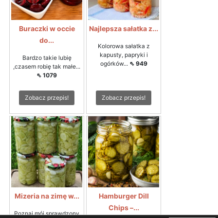
Buraczki w occie
Najlepsza sałatka z...
do...
Kolorowa sałatka z
kapusty, papryki i
Bardzo takie lubię
ogórków...
⇖ 949
,czasem robię tak małe...
⇖ 1079
Zobacz przepis!
Zobacz przepis!
Mizeria na zimę w...
Hamburger Dill
Chips –...
Poznaj mój sprawdzony