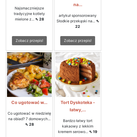
na...
Najsmaczniejsze
tradycyjne kotlety
artykuł sponsorowany
mielone z...
⇖ 28
Słodkie przekąski na...
⇖
22
Zobacz przepis!
Zobacz przepis!
Co ugotować w...
Tort Dyskoteka -
łatwy,...
Co ugotować w niedzielę
na obiad? 7 domowych...
Bardzo łatwy tort
⇖ 28
kakaowy z lekkim
kremem serowo...
⇖ 19