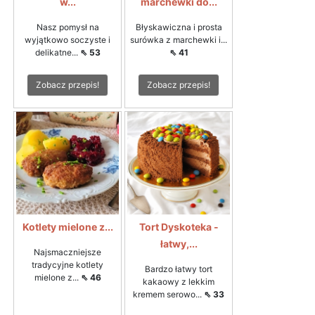
w...
marchewki do...
Nasz pomysł na
Błyskawiczna i prosta
wyjątkowo soczyste i
surówka z marchewki i...
delikatne...
⇖ 53
⇖ 41
Zobacz przepis!
Zobacz przepis!
Kotlety mielone z...
Tort Dyskoteka -
łatwy,...
Najsmaczniejsze
tradycyjne kotlety
Bardzo łatwy tort
mielone z...
⇖ 46
kakaowy z lekkim
kremem serowo...
⇖ 33