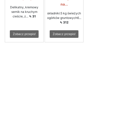
na...
Delikatny, kremowy
sernik na kruchym
składniki:5 kg świeżych
cieście, z...
⇖ 31
ogórków gruntowych6...
⇖ 312
Zobacz przepis!
Zobacz przepis!