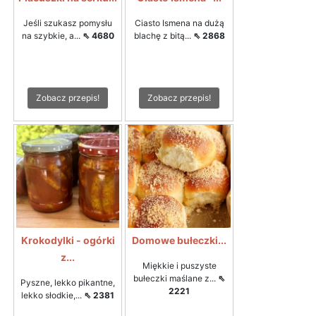
Jeśli szukasz pomysłu
Ciasto Ismena na dużą
na szybkie, a...
⇖ 4680
blachę z bitą...
⇖ 2868
Zobacz przepis!
Zobacz przepis!
Krokodylki - ogórki
Domowe bułeczki...
z...
Miękkie i puszyste
bułeczki maślane z...
⇖
Pyszne, lekko pikantne,
2221
lekko słodkie,...
⇖ 2381