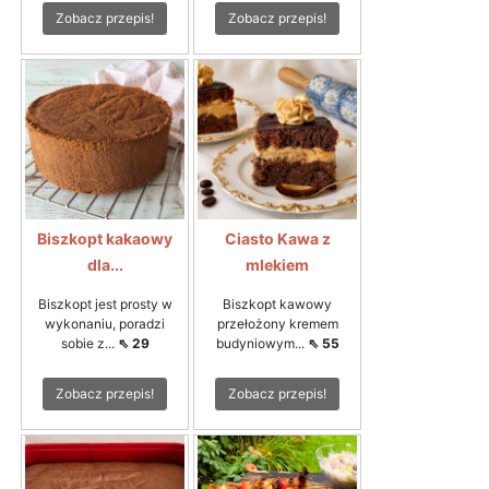
Zobacz przepis!
Zobacz przepis!
Biszkopt kakaowy
Ciasto Kawa z
dla...
mlekiem
Biszkopt jest prosty w
Biszkopt kawowy
wykonaniu, poradzi
przełożony kremem
sobie z...
⇖ 29
budyniowym...
⇖ 55
Zobacz przepis!
Zobacz przepis!