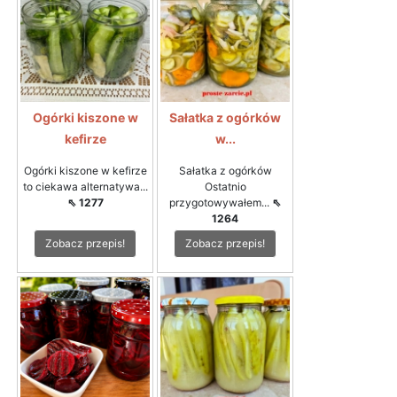
Ogórki kiszone w
Sałatka z ogórków
kefirze
w...
Ogórki kiszone w kefirze
Sałatka z ogórków
to ciekawa alternatywa...
Ostatnio
⇖ 1277
przygotowywałem...
⇖
1264
Zobacz przepis!
Zobacz przepis!