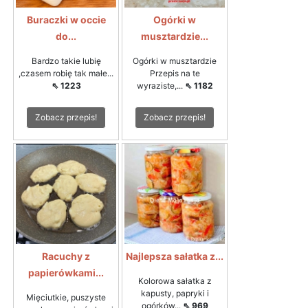
Buraczki w occie
Ogórki w
do...
musztardzie...
Bardzo takie lubię
Ogórki w musztardzie
,czasem robię tak małe...
Przepis na te
⇖ 1223
wyraziste,...
⇖ 1182
Zobacz przepis!
Zobacz przepis!
Racuchy z
Najlepsza sałatka z...
papierówkami...
Kolorowa sałatka z
kapusty, papryki i
Mięciutkie, puszyste
ogórków...
⇖ 969