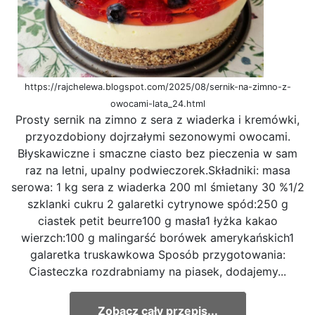
https://rajchelewa.blogspot.com/2025/08/sernik-na-zimno-z-
owocami-lata_24.html
Prosty sernik na zimno z sera z wiaderka i kremówki,
przyozdobiony dojrzałymi sezonowymi owocami.
Błyskawiczne i smaczne ciasto bez pieczenia w sam
raz na letni, upalny podwieczorek.Składniki: masa
serowa: 1 kg sera z wiaderka 200 ml śmietany 30 %1/2
szklanki cukru 2 galaretki cytrynowe spód:250 g
ciastek petit beurre100 g masła1 łyżka kakao
wierzch:100 g malingarść borówek amerykańskich1
galaretka truskawkowa Sposób przygotowania:
Ciasteczka rozdrabniamy na piasek, dodajemy...
Zobacz cały przepis...