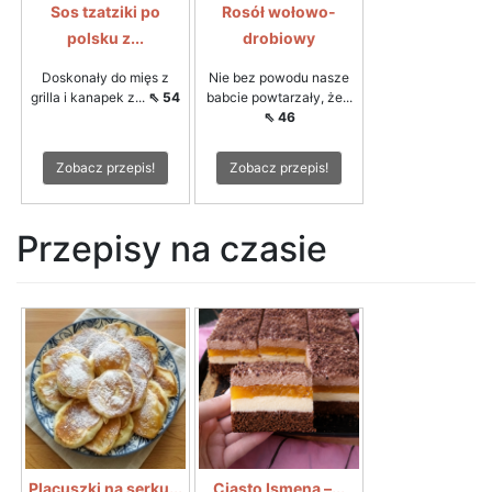
Sos tzatziki po
Rosół wołowo-
polsku z...
drobiowy
Doskonały do mięs z
Nie bez powodu nasze
grilla i kanapek z...
⇖ 54
babcie powtarzały, że...
⇖ 46
Zobacz przepis!
Zobacz przepis!
Przepisy na czasie
Placuszki na serku...
Ciasto Ismena –...