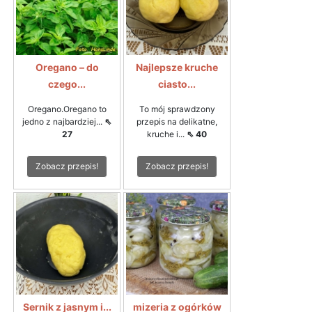
Oregano – do
Najlepsze kruche
czego...
ciasto...
Oregano.Oregano to
To mój sprawdzony
jedno z najbardziej...
⇖
przepis na delikatne,
27
kruche i...
⇖ 40
Zobacz przepis!
Zobacz przepis!
Sernik z jasnym i...
mizeria z ogórków