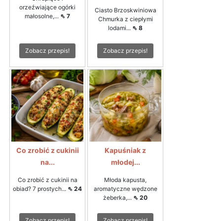
orzeźwiające ogórki
Ciasto Brzoskwiniowa
małosolne,...
⇖ 7
Chmurka z ciepłymi
lodami...
⇖ 8
Zobacz przepis!
Zobacz przepis!
Co zrobić z cukinii
Kapuśniak z
na...
młodej...
Co zrobić z cukinii na
Młoda kapusta,
obiad? 7 prostych...
⇖ 24
aromatyczne wędzone
żeberka,...
⇖ 20
Zobacz przepis!
Zobacz przepis!