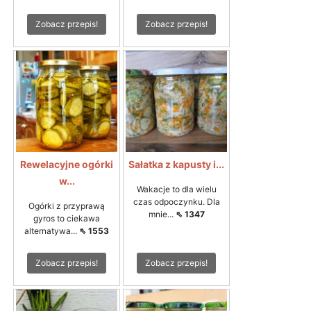
Zobacz przepis!
Zobacz przepis!
Rewelacyjne ogórki
Sałatka z kapusty i...
w...
Wakacje to dla wielu
czas odpoczynku. Dla
Ogórki z przyprawą
mnie...
⇖ 1347
gyros to ciekawa
alternatywa...
⇖ 1553
Zobacz przepis!
Zobacz przepis!