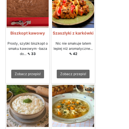
Biszkopt kawowy
Szaszłyki z karkówki
Prosty, szybki biszkopt o
Nic nie smakuje latem
smaku kawowym -baza
lepiej niż aromatyczne...
do...
⇖ 33
⇖ 42
Zobacz przepis!
Zobacz przepis!