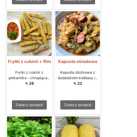
Frytki z cukinii + film
Kapusta obiadowa
Frytki z cukinii z
Kapusta stożkowa z
piekarnika – chrupiąca...
dodatekiem kiełbasy i...
⇖ 26
⇖ 22
Zobacz przepis!
Zobacz przepis!