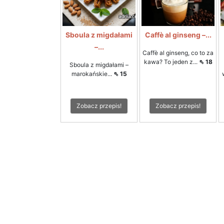
Sboula z migdałami
Caffè al ginseng –...
–...
Caffè al ginseng, co to za
kawa? To jeden z...
⇖ 18
Sboula z migdałami –
marokańskie...
⇖ 15
Zobacz przepis!
Zobacz przepis!