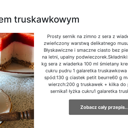
usem truskawkowym
Prosty sernik na zimno z sera z wiad
zwieńczony warstwą delikatnego mus
Błyskawiczne i smaczne ciasto bez pi
na letni, upalny podwieczorek.Składniki
kg sera z wiaderka 100 ml śmietany kr
cukru pudru 1 galaretka truskawkow
spód:130 g ciastek petit beurre60 g m
wierzch:200 g truskawek + kilka do
sernika1 łyżka cukru1 galaretka tru
Zobacz cały przepis..