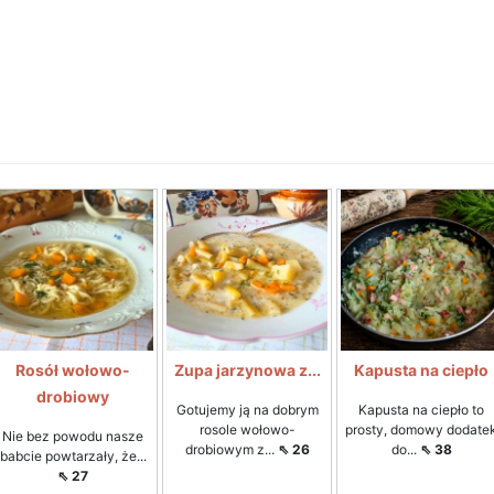
Rosół wołowo-
Zupa jarzynowa z...
Kapusta na ciepło
drobiowy
Gotujemy ją na dobrym
Kapusta na ciepło to
rosole wołowo-
prosty, domowy dodate
Nie bez powodu nasze
drobiowym z...
⇖ 26
do...
⇖ 38
babcie powtarzały, że...
⇖ 27