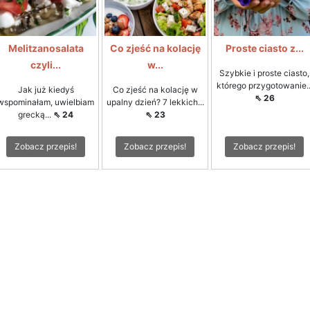
Melitzanosalata
Co zjeść na kolację
Proste ciasto z...
czyli...
w...
Szybkie i proste ciasto,
którego przygotowanie..
Jak już kiedyś
Co zjeść na kolację w
⇖ 26
wspominałam, uwielbiam
upalny dzień? 7 lekkich...
grecką...
⇖ 24
⇖ 23
Zobacz przepis!
Zobacz przepis!
Zobacz przepis!