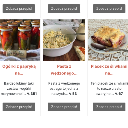
Zobacz przepis!
Zobacz przepis!
Zobacz przepis!
Ogórki z papryką
Pasta z
Placek ze śliwkami
na...
wędzonego...
na...
Bardzo lubimy taki
Pasta z wędzonego
Ten placek ze śliwkami
zestaw -ogórki
pstrąga to jedna z
to nasze ciasto
marynowane i...
⇖ 351
naszych...
⇖ 53
awaryjne....
⇖ 67
Zobacz przepis!
Zobacz przepis!
Zobacz przepis!