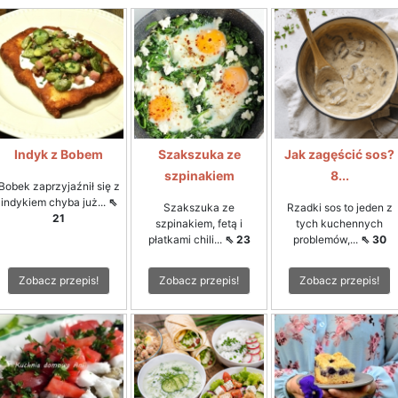
Indyk z Bobem
Szakszuka ze
Jak zagęścić sos?
szpinakiem
8...
Bobek zaprzyjaźnił się z
indykiem chyba już...
⇖
Szakszuka ze
Rzadki sos to jeden z
21
szpinakiem, fetą i
tych kuchennych
płatkami chili...
⇖ 23
problemów,...
⇖ 30
Zobacz przepis!
Zobacz przepis!
Zobacz przepis!