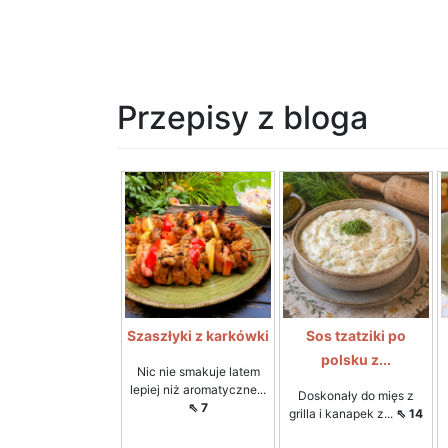
Przepisy z bloga
Szaszłyki z karkówki
Sos tzatziki po
polsku z...
Nic nie smakuje latem
lepiej niż aromatyczne...
Doskonały do mięs z
⇖ 7
grilla i kanapek z...
⇖ 14