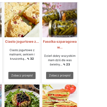
Ciasto jogurtowe z...
Fasolka szparagowa
w...
Ciasto jogurtowe z
malinami, serkiem i
Dzień dobry wszystkim
kruszonką...
⇖ 32
mam dziś dla was
świetny...
⇖ 23
Zobacz przepis!
Zobacz przepis!