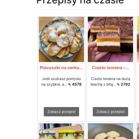
Placuszki na serku...
Ciasto Ismena –...
Jeśli szukasz pomysłu
Ciasto Ismena na dużą
na szybkie, a...
⇖ 4578
blachę z bitą...
⇖ 2792
Zobacz przepis!
Zobacz przepis!