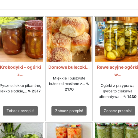
Krokodylki - ogórki
Domowe bułeczki...
Rewelacyjne ogórk
z...
w...
Miękkie i puszyste
bułeczki maślane z...
⇖
Pyszne, lekko pikantne,
Ogórki z przyprawą
2170
lekko słodkie,...
⇖ 2317
gyros to ciekawa
alternatywa...
⇖ 1430
Zobacz przepis!
Zobacz przepis!
Zobacz przepis!