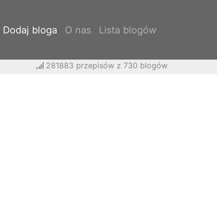
Dodaj bloga
O nas
Lista blogów
281883 przepisów z 730 blogów