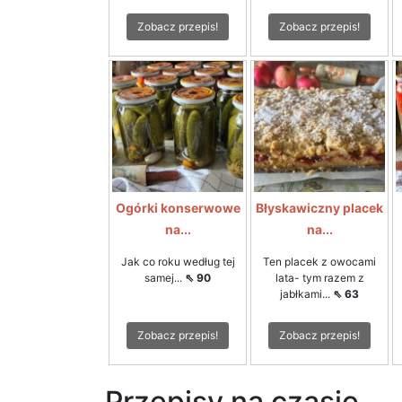
Zobacz przepis!
Zobacz przepis!
Ogórki konserwowe
Błyskawiczny placek
na...
na...
Jak co roku według tej
Ten placek z owocami
samej...
⇖ 90
lata- tym razem z
jabłkami...
⇖ 63
Zobacz przepis!
Zobacz przepis!
Przepisy na czasie