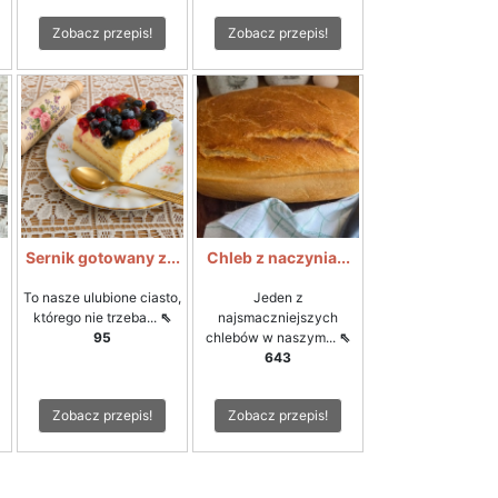
Zobacz przepis!
Zobacz przepis!
Sernik gotowany z...
Chleb z naczynia...
To nasze ulubione ciasto,
Jeden z
którego nie trzeba...
⇖
najsmaczniejszych
95
chlebów w naszym...
⇖
643
Zobacz przepis!
Zobacz przepis!