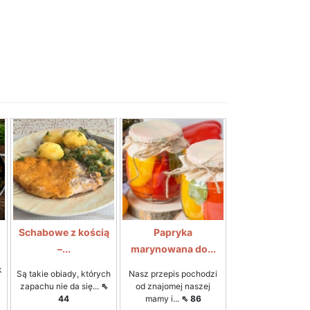
Schabowe z kością
Papryka
–...
marynowana do...
k
Są takie obiady, których
Nasz przepis pochodzi
zapachu nie da się...
⇖
od znajomej naszej
44
mamy i...
⇖ 86