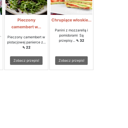
Pieczony
Chrupiące włoskie...
camembert w...
Panini z mozzarellą i
.
pomidorami Są
Pieczony camembert w
przepisy...
⇖ 32
pistacjowej panierce z...
⇖ 22
Zobacz przepis!
Zobacz przepis!