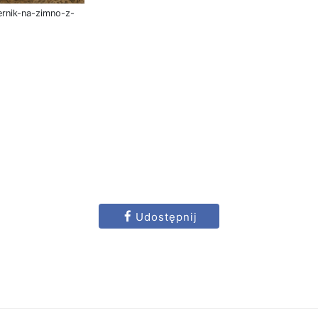
ernik-na-zimno-z-
Udostępnij