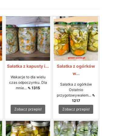
i
Sałatka z kapusty i...
Sałatka z ogórków
w...
Wakacje to dla wielu
czas odpoczynku. Dla
Sałatka z ogórków
mnie...
⇖ 1315
Ostatnio
przygotowywałem...
⇖
1217
Zobacz przepis!
Zobacz przepis!