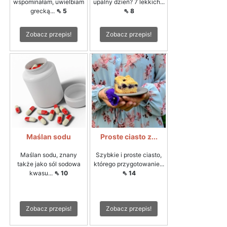
wspominałam, uwielbiam
upalny dzień? 7 lekkich...
grecką...
⇖ 5
⇖ 8
Zobacz przepis!
Zobacz przepis!
Maślan sodu
Proste ciasto z...
Maślan sodu, znany
Szybkie i proste ciasto,
także jako sól sodowa
którego przygotowanie...
kwasu...
⇖ 10
⇖ 14
Zobacz przepis!
Zobacz przepis!