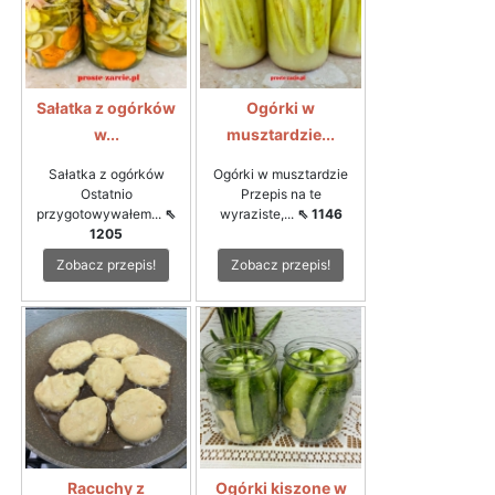
Sałatka z ogórków
Ogórki w
w...
musztardzie...
Sałatka z ogórków
Ogórki w musztardzie
Ostatnio
Przepis na te
przygotowywałem...
⇖
wyraziste,...
⇖ 1146
1205
Zobacz przepis!
Zobacz przepis!
Racuchy z
Ogórki kiszone w