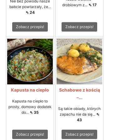
Nie bez powodu nasze
drobiowym z...
⇖ 17
babcie powtarzały, że...
⇖ 24
Zobacz przepis!
Zobacz przepis!
Kapusta na ciepło
Schabowe z kością
–...
Kapusta na ciepło to
prosty, domowy dodatek
Są takie obiady, których
do...
⇖ 35
zapachu nie da się...
⇖
43
Zobacz przepis!
Zobacz przepis!