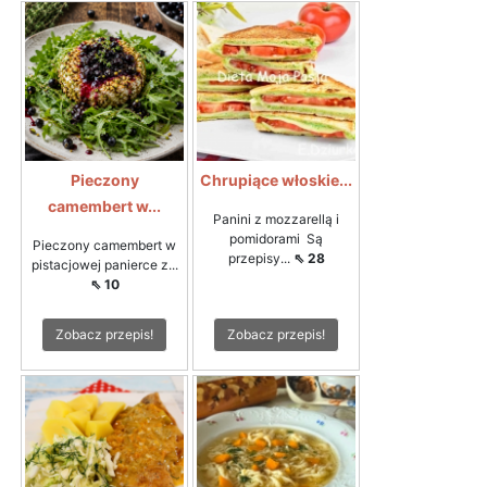
Pieczony
Chrupiące włoskie...
camembert w...
Panini z mozzarellą i
pomidorami Są
Pieczony camembert w
przepisy...
⇖ 28
pistacjowej panierce z...
⇖ 10
Zobacz przepis!
Zobacz przepis!