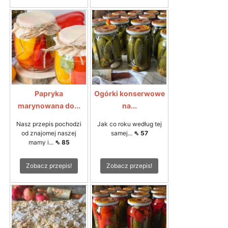
Papryka
Ogórki konserwowe
marynowana do...
na...
Nasz przepis pochodzi
Jak co roku według tej
od znajomej naszej
samej...
⇖ 57
mamy i...
⇖ 85
Zobacz przepis!
Zobacz przepis!