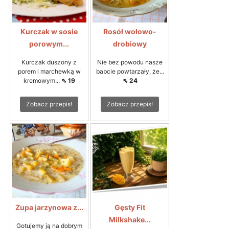
Kurczak w sosie
Rosół wołowo-
porowym...
drobiowy
Kurczak duszony z
Nie bez powodu nasze
porem i marchewką w
babcie powtarzały, że...
kremowym...
⇖ 19
⇖ 24
Zobacz przepis!
Zobacz przepis!
Zupa jarzynowa z...
Gęsty Fit
Milkshake...
Gotujemy ją na dobrym