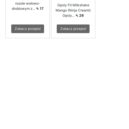
rosole wołowo-
Gęsty Fit Milkshake
drobiowym z...
⇖ 17
Mango (Ninja Creami)
Gęsty...
⇖ 26
Zobacz przepis!
Zobacz przepis!