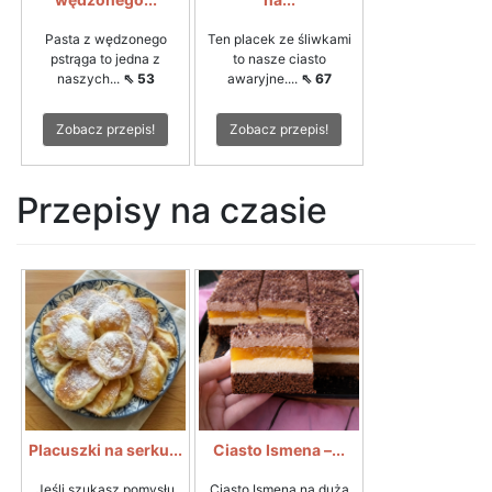
Pasta z wędzonego
Ten placek ze śliwkami
pstrąga to jedna z
to nasze ciasto
naszych...
⇖ 53
awaryjne....
⇖ 67
Zobacz przepis!
Zobacz przepis!
Przepisy na czasie
Placuszki na serku...
Ciasto Ismena –...
Jeśli szukasz pomysłu
Ciasto Ismena na dużą