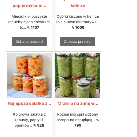
papierówkami...
kefirze
Mięciutkie, puszyste
Ogórki kiszone w kefirze
racuchy z papierówkami
to ciekawa alternatywa...
to...
⇖ 1107
⇖ 1009
Zobacz przepis!
Zobacz przepis!
Najlepsza sałatka z...
Mizeria na zimę w...
Kolorowa sałatka z
Poznaj mój sprawdzony
kapusty, papryki i
przepis na chrupiącą...
⇖
ogórków...
⇖ 928
799