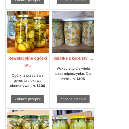
Rewelacyjne ogórki
Sałatka z kapusty i...
w...
Wakacje to dla wielu
czas odpoczynku. Dla
Ogórki z przyprawą
mnie...
⇖ 1305
gyros to ciekawa
alternatywa...
⇖ 1400
Zobacz przepis!
Zobacz przepis!