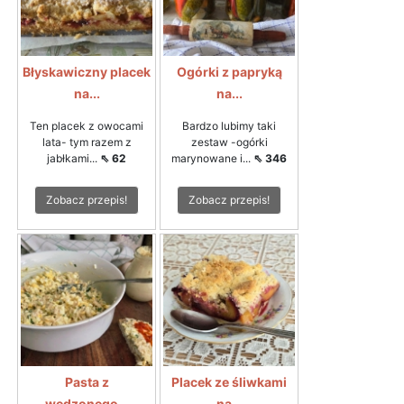
Błyskawiczny placek
Ogórki z papryką
na...
na...
Ten placek z owocami
Bardzo lubimy taki
lata- tym razem z
zestaw -ogórki
jabłkami...
⇖ 62
marynowane i...
⇖ 346
Zobacz przepis!
Zobacz przepis!
Pasta z
Placek ze śliwkami
wędzonego...
na...