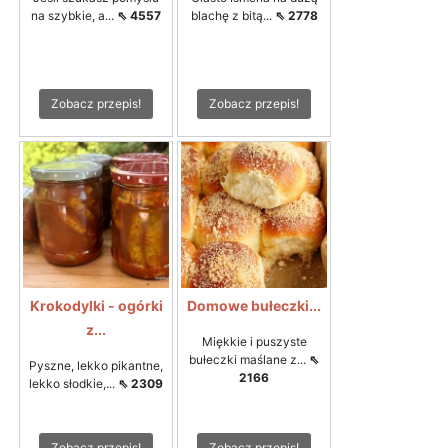
na szybkie, a...
⇖ 4557
blachę z bitą...
⇖ 2778
Zobacz przepis!
Zobacz przepis!
Krokodylki - ogórki
Domowe bułeczki...
z...
Miękkie i puszyste
bułeczki maślane z...
⇖
Pyszne, lekko pikantne,
2166
lekko słodkie,...
⇖ 2309
Zobacz przepis!
Zobacz przepis!