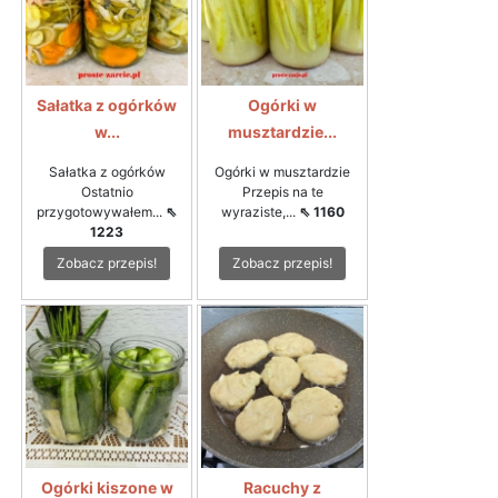
Sałatka z ogórków
Ogórki w
w...
musztardzie...
Sałatka z ogórków
Ogórki w musztardzie
Ostatnio
Przepis na te
przygotowywałem...
⇖
wyraziste,...
⇖ 1160
1223
Zobacz przepis!
Zobacz przepis!
Ogórki kiszone w
Racuchy z