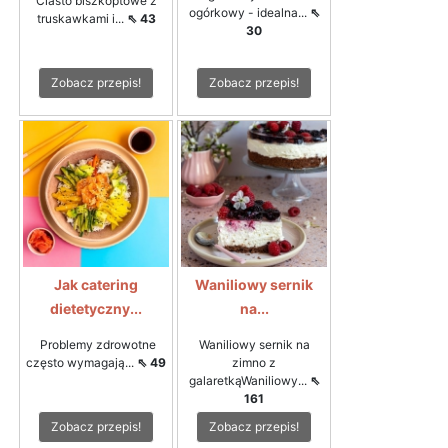
Ciasto biszkoptowe z
ogórkowy - idealna...
⇖
truskawkami i...
⇖ 43
30
Zobacz przepis!
Zobacz przepis!
Jak catering
Waniliowy sernik
dietetyczny...
na...
Problemy zdrowotne
Waniliowy sernik na
często wymagają...
⇖ 49
zimno z
galaretkąWaniliowy...
⇖
161
Zobacz przepis!
Zobacz przepis!