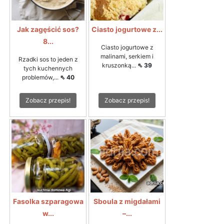
Jak zagęścić sos?
Ciasto jogurtowe z...
8...
Ciasto jogurtowe z
malinami, serkiem i
Rzadki sos to jeden z
kruszonką...
⇖ 39
tych kuchennych
problemów,...
⇖ 40
Zobacz przepis!
Zobacz przepis!
Fasolka szparagowa
Sboula z migdałami
w...
–...