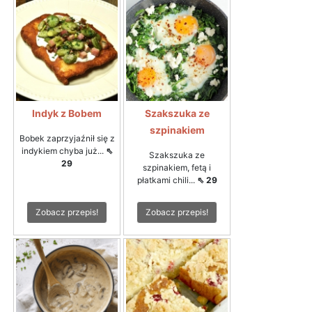
Indyk z Bobem
Szakszuka ze
szpinakiem
Bobek zaprzyjaźnił się z
indykiem chyba już...
⇖
Szakszuka ze
29
szpinakiem, fetą i
płatkami chili...
⇖ 29
Zobacz przepis!
Zobacz przepis!