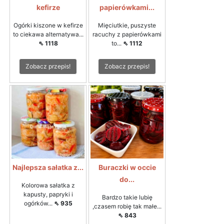
kefirze
papierówkami...
Ogórki kiszone w kefirze
Mięciutkie, puszyste
to ciekawa alternatywa...
racuchy z papierówkami
⇖ 1118
to...
⇖ 1112
Zobacz przepis!
Zobacz przepis!
Najlepsza sałatka z...
Buraczki w occie
do...
Kolorowa sałatka z
kapusty, papryki i
Bardzo takie lubię
ogórków...
⇖ 935
,czasem robię tak małe...
⇖ 843