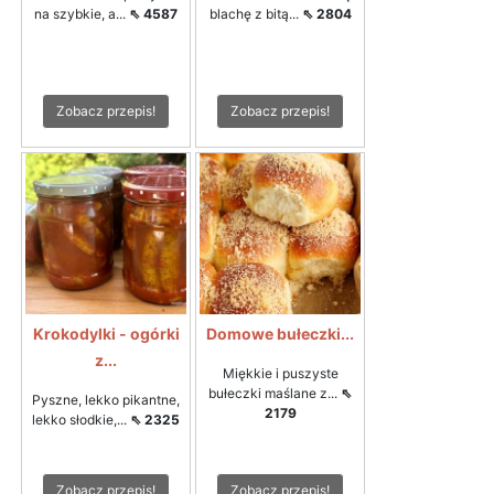
na szybkie, a...
⇖ 4587
blachę z bitą...
⇖ 2804
Zobacz przepis!
Zobacz przepis!
Krokodylki - ogórki
Domowe bułeczki...
z...
Miękkie i puszyste
bułeczki maślane z...
⇖
Pyszne, lekko pikantne,
2179
lekko słodkie,...
⇖ 2325
Zobacz przepis!
Zobacz przepis!