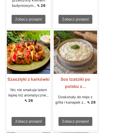
przełożony kremem
budyniowym...
⇖ 26
Zobacz przepis!
Zobacz przepis!
Szaszłyki z karkówki
Sos tzatziki po
polsku z...
Nic nie smakuje latem
lepiej niż aromatyczne...
Doskonały do mięs z
⇖ 26
grilla i kanapek z...
⇖ 29
Zobacz przepis!
Zobacz przepis!