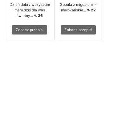
Dzień dobry wszystkim
Sboula z migdałami –
mam dziś dla was
marokańskie...
⇖ 22
świetny...
⇖ 36
Zobacz przepis!
Zobacz przepis!