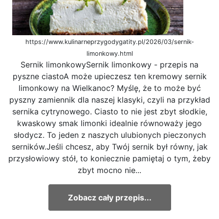
https://www.kulinarneprzygodygatity.pl/2026/03/sernik-
limonkowy.html
Sernik limonkowySernik limonkowy - przepis na
pyszne ciastoA może upieczesz ten kremowy sernik
limonkowy na Wielkanoc? Myślę, że to może być
pyszny zamiennik dla naszej klasyki, czyli na przykład
sernika cytrynowego. Ciasto to nie jest zbyt słodkie,
kwaskowy smak limonki idealnie równoważy jego
słodycz. To jeden z naszych ulubionych pieczonych
serników.Jeśli chcesz, aby Twój sernik był równy, jak
przysłowiowy stół, to koniecznie pamiętaj o tym, żeby
zbyt mocno nie...
Zobacz cały przepis...