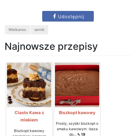
Udostępnij
Wielkanoc
sernik
Najnowsze przepisy
Ciasto Kawa z
Biszkopt kawowy
mlekiem
Prosty, szybki biszkopt o
smaku kawowym -baza
Biszkopt kawowy
do...
⇖ 19