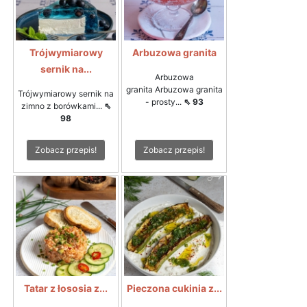
Trójwymiarowy
Arbuzowa granita
sernik na...
Arbuzowa
granita Arbuzowa granita
Trójwymiarowy sernik na
- prosty...
⇖ 93
zimno z borówkami...
⇖
98
Zobacz przepis!
Zobacz przepis!
Tatar z łososia z...
Pieczona cukinia z...