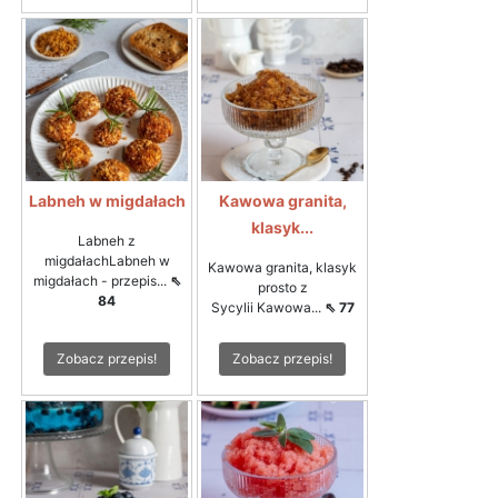
Labneh w migdałach
Kawowa granita,
klasyk...
Labneh z
migdałachLabneh w
Kawowa granita, klasyk
migdałach - przepis...
⇖
prosto z
84
Sycylii Kawowa...
⇖ 77
Zobacz przepis!
Zobacz przepis!