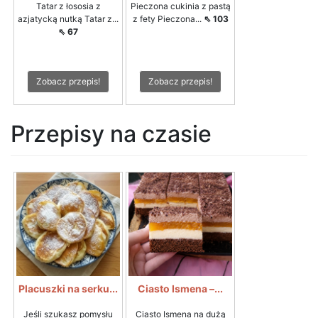
Tatar z łososia z
Pieczona cukinia z pastą
azjatycką nutką Tatar z...
z fety Pieczona...
⇖ 103
⇖ 67
Zobacz przepis!
Zobacz przepis!
Przepisy na czasie
Placuszki na serku...
Ciasto Ismena –...
Jeśli szukasz pomysłu
Ciasto Ismena na dużą