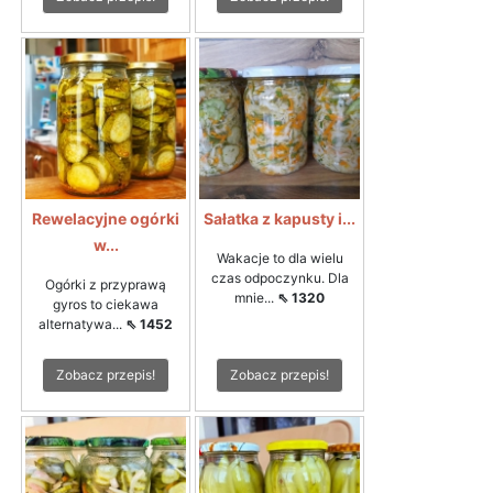
Rewelacyjne ogórki
Sałatka z kapusty i...
w...
Wakacje to dla wielu
czas odpoczynku. Dla
Ogórki z przyprawą
mnie...
⇖ 1320
gyros to ciekawa
alternatywa...
⇖ 1452
Zobacz przepis!
Zobacz przepis!