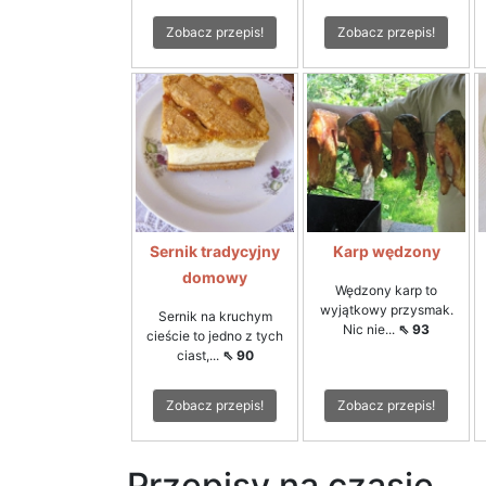
Zobacz przepis!
Zobacz przepis!
Sernik tradycyjny
Karp wędzony
domowy
Wędzony karp to
wyjątkowy przysmak.
Sernik na kruchym
Nic nie...
⇖ 93
cieście to jedno z tych
ciast,...
⇖ 90
Zobacz przepis!
Zobacz przepis!
Przepisy na czasie