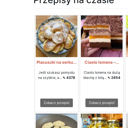
Placuszki na serku...
Ciasto Ismena –...
Jeśli szukasz pomysłu
Ciasto Ismena na dużą
na szybkie, a...
⇖ 4378
blachę z bitą...
⇖ 2654
Zobacz przepis!
Zobacz przepis!