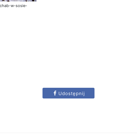
schab-w-sosie-
Udostępnij