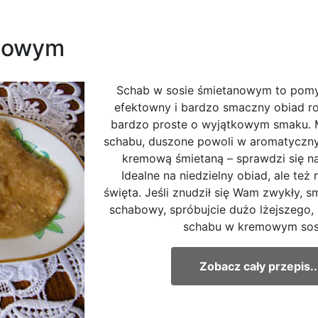
anowym
Schab w sosie śmietanowym to pomys
efektowny i bardzo smaczny obiad ro
bardzo proste o wyjątkowym smaku. Mi
schabu, duszone powoli w aromatyczny
kremową śmietaną – sprawdzi się na
Idealne na niedzielny obiad, ale też
święta. Jeśli znudził się Wam zwykły, 
schabowy, spróbujcie dużo lżejszego,
schabu w kremowym sosi
Zobacz cały przepis..