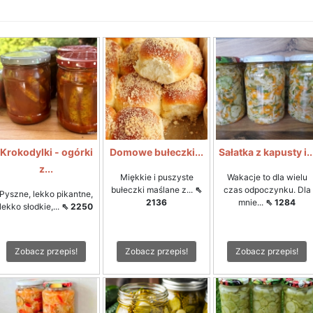
Krokodylki - ogórki
Domowe bułeczki...
Sałatka z kapusty i..
z...
Miękkie i puszyste
Wakacje to dla wielu
bułeczki maślane z...
⇖
czas odpoczynku. Dla
Pyszne, lekko pikantne,
2136
mnie...
⇖ 1284
lekko słodkie,...
⇖ 2250
Zobacz przepis!
Zobacz przepis!
Zobacz przepis!