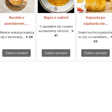
Buratta z
Bigos z cukinii
Kapusta po
pomidorem,...
azjatycku do...
Z sąsiadami się czasem
wymieniamy różnymi...
⇖
Włoskie wakacje kojarzą
Smaki kuchni azjatyckie
41
się z beztroską,...
⇖ 44
to coś, co uwielbiam....
53
Zobacz przepis!
Zobacz przepis!
Zobacz przepis!