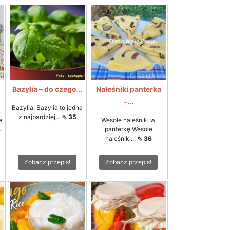
Bazylia – do czego...
Naleśniki panterka
–...
Bazylia. Bazylia to jedna
z najbardziej...
⇖ 35
e
Wesołe naleśniki w
.
panterkę Wesołe
naleśniki...
⇖ 36
Zobacz przepis!
Zobacz przepis!