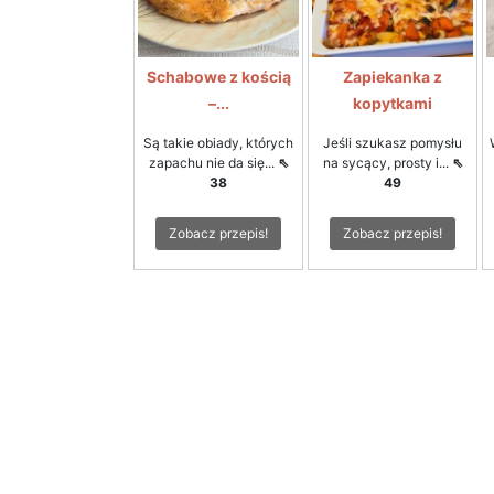
Schabowe z kością
Zapiekanka z
–...
kopytkami
Są takie obiady, których
Jeśli szukasz pomysłu
zapachu nie da się...
⇖
na sycący, prosty i...
⇖
38
49
Zobacz przepis!
Zobacz przepis!