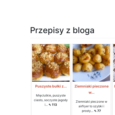
Przepisy z bloga
Puszyste bułki z...
Ziemniaki pieczone
w...
Mięciutkie, puszyste
ciasto, soczyste jagody
Ziemniaki pieczone w
i...
⇖ 113
airfryer to szybki i
prosty...
⇖ 77