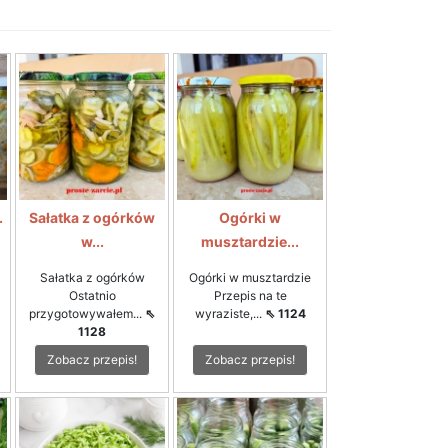
.
Sałatka z ogórków
Ogórki w
w...
musztardzie...
Sałatka z ogórków
Ogórki w musztardzie
Ostatnio
Przepis na te
przygotowywałem...
⇖
wyraziste,...
⇖ 1124
1128
Zobacz przepis!
Zobacz przepis!