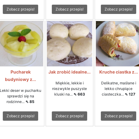
Zobacz przepis!
Zobacz przepis!
Zobacz przepis!
Pucharek
Jak zrobić idealne...
Kruche ciastka z...
budyniowy z...
Miękkie, lekkie i
Delikatne, maślane i
niezwykle puszyste
lekko chrupiące
Lekki deser w pucharku
kluski na...
⇖ 663
ciasteczka...
⇖ 127
sprawdzi się na
rodzinne...
⇖ 85
Zobacz przepis!
Zobacz przepis!
Zobacz przepis!