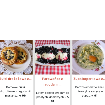
Bułki drożdżowe z...
Parowańce z
Zupa koperkowa z..
jagodami...
Domowe bułki
Bardzo aromatyczna i
drożdżowe z jagodami i
niezwykle sycąca –
Latem często wracam do
maślaną...
⇖ 96
zupa...
⇖ 91
prostych, domowych...
⇖
81