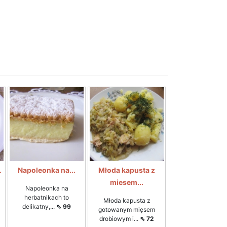
.
Napoleonka na...
Młoda kapusta z
miesem...
Napoleonka na
herbatnikach to
Młoda kapusta z
delikatny,...
⇖ 99
gotowanym mięsem
drobiowym i...
⇖ 72