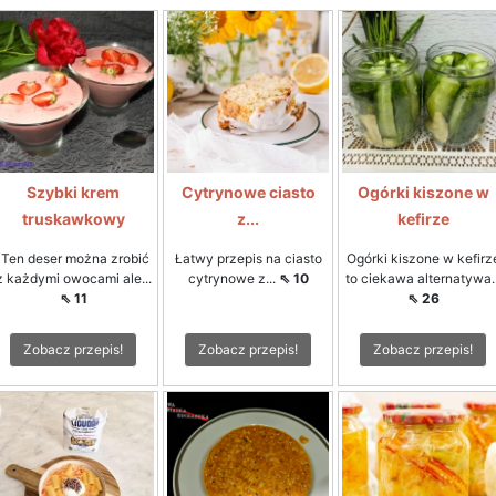
Szybki krem
Cytrynowe ciasto
Ogórki kiszone w
truskawkowy
z...
kefirze
Ten deser można zrobić
Łatwy przepis na ciasto
Ogórki kiszone w kefirz
z każdymi owocami ale...
cytrynowe z...
⇖ 10
to ciekawa alternatywa..
⇖ 11
⇖ 26
Zobacz przepis!
Zobacz przepis!
Zobacz przepis!