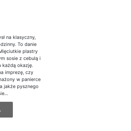
ł na klasyczny,
dzinny. To danie
ęciutkie plastry
m sosie z cebulą i
 każdą okazję.
 na imprezę, czy
smażony w panierce
 a jakże pysznego
e...
.