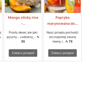
Mango sticky rice
Papryka
-...
marynowana do...
j
Prosty deser, ale jaki
Nasz przepis pochodzi
⇖
pyszny... cudowny,...
⇖
od znajomej naszej
35
mamy i...
⇖ 73
Zobacz przepis!
Zobacz przepis!