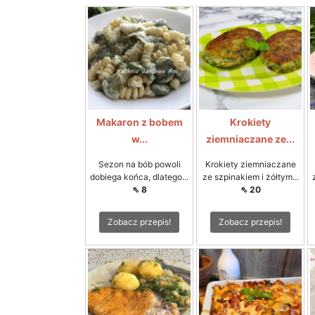
Makaron z bobem
Krokiety
w...
ziemniaczane ze...
Sezon na bób powoli
Krokiety ziemniaczane
dobiega końca, dlatego...
ze szpinakiem i żółtym...
⇖ 8
⇖ 20
Zobacz przepis!
Zobacz przepis!