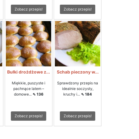
Zobacz przepis!
Zobacz przepis!
Bułki drożdżowe z...
Schab pieczony w...
Miękkie, puszyste i
Sprawdzony przepis na
pachnące latem –
idealnie soczysty,
domowe...
⇖ 136
kruchy i...
⇖ 184
Zobacz przepis!
Zobacz przepis!