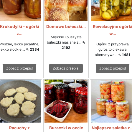
Krokodylki - ogórki
Domowe bułeczki...
Rewelacyjne ogórk
z...
w...
Miękkie i puszyste
bułeczki maślane z...
⇖
Pyszne, lekko pikantne,
Ogórki z przyprawą
2192
lekko słodkie,...
⇖ 2334
gyros to ciekawa
alternatywa...
⇖ 1481
Zobacz przepis!
Zobacz przepis!
Zobacz przepis!
Racuchy z
Buraczki w occie
Najlepsza sałatka z..