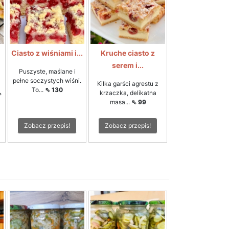
Ciasto z wiśniami i...
Kruche ciasto z
serem i...
Puszyste, maślane i
pełne soczystych wiśni.
Kilka garści agrestu z
To...
⇖ 130
⇖
krzaczka, delikatna
masa...
⇖ 99
Zobacz przepis!
Zobacz przepis!