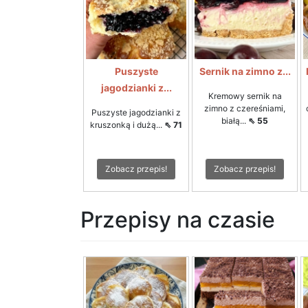
Puszyste
Sernik na zimno z...
jagodzianki z...
Kremowy sernik na
zimno z czereśniami,
Puszyste jagodzianki z
białą...
⇖ 55
kruszonką i dużą...
⇖ 71
Zobacz przepis!
Zobacz przepis!
Przepisy na czasie