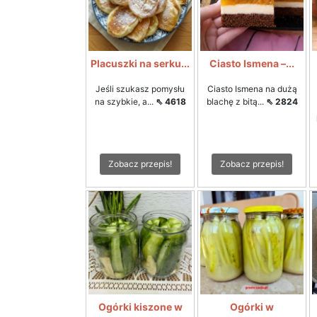
Placuszki na serku...
Ciasto Ismena –...
Jeśli szukasz pomysłu
Ciasto Ismena na dużą
na szybkie, a...
⇖ 4618
blachę z bitą...
⇖ 2824
Zobacz przepis!
Zobacz przepis!
Ogórki kiszone w
Ogórki w