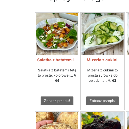
Sałatka z batatem i...
Mizeria z cukinii
Sałatka z batatem i fetą
Mizeria z cukinii to
to proste, kolorowe i...
⇖
prosta surówka do
44
obiadu na...
⇖ 43
Zobacz przepis!
Zobacz przepis!