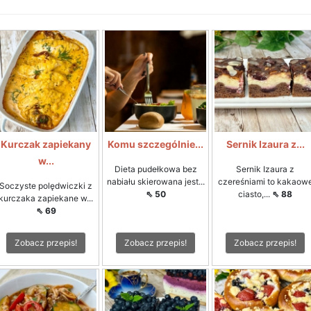
Kurczak zapiekany
Komu szczególnie...
Sernik Izaura z...
w...
Dieta pudełkowa bez
Sernik Izaura z
nabiału skierowana jest...
czereśniami to kakaow
Soczyste polędwiczki z
⇖ 50
ciasto,...
⇖ 88
kurczaka zapiekane w...
⇖ 69
Zobacz przepis!
Zobacz przepis!
Zobacz przepis!