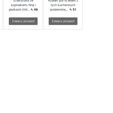
Szakszuka ze
Rzadki sos to jeden z
szpinakiem, fetą i
tych kuchennych
płatkami chili...
⇖ 46
problemów,...
⇖ 51
Zobacz przepis!
Zobacz przepis!