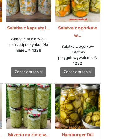
i
Sałatka z kapusty i...
Sałatka z ogórków
w...
Wakacje to dla wielu
czas odpoczynku. Dla
Sałatka z ogórków
mnie...
⇖ 1326
Ostatnio
przygotowywałem...
⇖
1232
Zobacz przepis!
Zobacz przepis!
.
Mizeria na zimę w...
Hamburger Dill