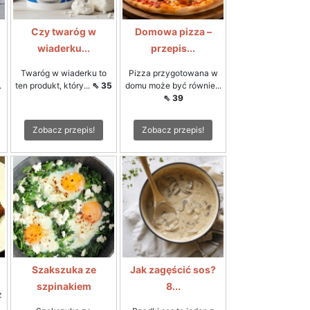
Czy twaróg w
Domowa pizza –
wiaderku...
przepis...
Twaróg w wiaderku to
Pizza przygotowana w
.
ten produkt, który...
⇖ 35
domu może być równie...
⇖ 39
Zobacz przepis!
Zobacz przepis!
Szakszuka ze
Jak zagęścić sos?
szpinakiem
8...
z