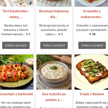
Tort Dyskoteka -
Biszkopt kakaowy
Krewetki z
łatwy,...
dla...
makaronem...
Bardzo łatwy tort
Biszkopt jest prosty w
Krewetki z makaronem
kakaowy z lekkim
wykonaniu, poradzi
ryżowym i pomidorami..
kremem serowo...
⇖ 1
sobie z...
⇖ 1
⇖ 16
Zobacz przepis!
Zobacz przepis!
Zobacz przepis!
Szaszłyki z karkówki
Sos tzatziki po
Indyk z Bobem
polsku z...
Nic nie smakuje latem
Bobek zaprzyjaźnił się 
lepiej niż aromatyczne...
indykiem chyba już...
⇖