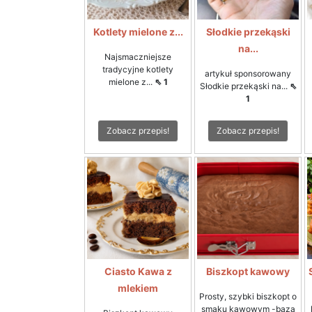
Kotlety mielone z...
Słodkie przekąski
na...
Najsmaczniejsze
tradycyjne kotlety
artykuł sponsorowany
mielone z...
⇖ 1
Słodkie przekąski na...
⇖
1
Zobacz przepis!
Zobacz przepis!
Ciasto Kawa z
Biszkopt kawowy
mlekiem
Prosty, szybki biszkopt o
smaku kawowym -baza