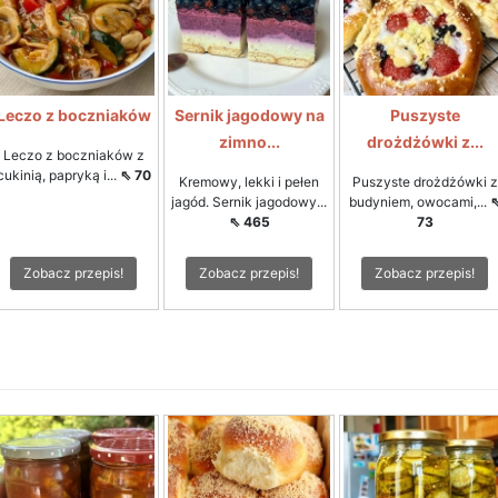
Leczo z boczniaków
Sernik jagodowy na
Puszyste
zimno...
drożdżówki z...
Leczo z boczniaków z
cukinią, papryką i...
⇖ 70
Kremowy, lekki i pełen
Puszyste drożdżówki z
jagód. Sernik jagodowy...
budyniem, owocami,...
⇖ 465
73
Zobacz przepis!
Zobacz przepis!
Zobacz przepis!