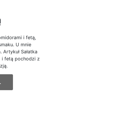
ą
midorami i fetą,
 smaku. U mnie
. Artykuł Sałatka
i fetą pochodzi z
zją.
.