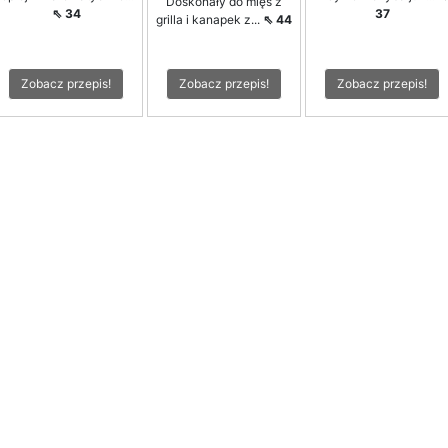
Doskonały do mięs z
⇖ 34
37
grilla i kanapek z...
⇖ 44
Zobacz przepis!
Zobacz przepis!
Zobacz przepis!