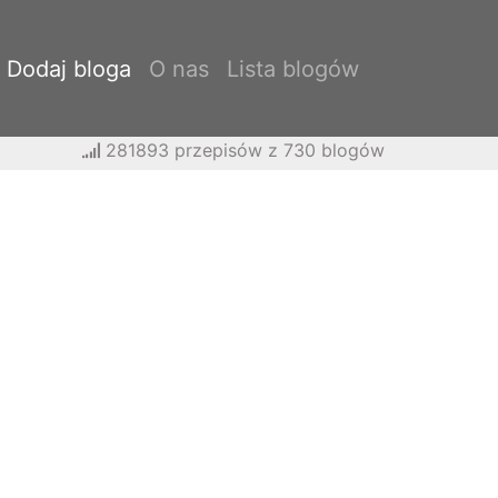
Dodaj bloga
O nas
Lista blogów
281893 przepisów z 730 blogów