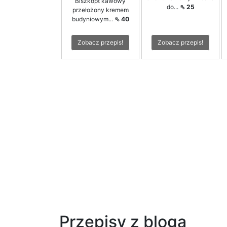
Biszkopt kawowy
do...
⇖ 25
przełożony kremem
budyniowym...
⇖ 40
Zobacz przepis!
Zobacz przepis!
Przepisy z bloga