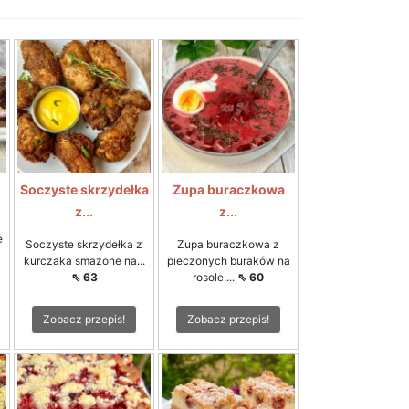
Soczyste skrzydełka
Zupa buraczkowa
z...
z...
e
Soczyste skrzydełka z
Zupa buraczkowa z
kurczaka smażone na...
pieczonych buraków na
⇖ 63
rosole,...
⇖ 60
Zobacz przepis!
Zobacz przepis!