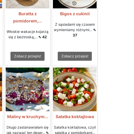
Buratta z
Bigos z cukinii
pomidorem,...
Z sąsiadami się czasem
wymieniamy różnymi...
⇖
Włoskie wakacje kojarzą
37
się z beztroską,...
⇖ 42
Zobacz przepis!
Zobacz przepis!
i
Maliny w kruchym...
Sałatka koktajlowa
Długo zastanawiałam się
Sałatka koktajlowa, czyli
jak nazwać ten deser...
⇖
sałatka z pomidorkami...