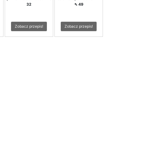
32
⇖ 49
Zobacz przepis!
Zobacz przepis!