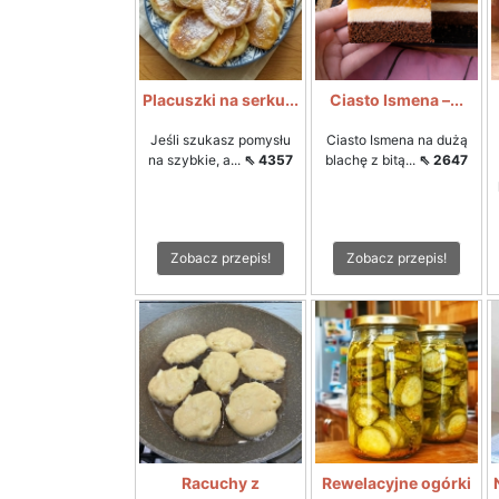
Placuszki na serku...
Ciasto Ismena –...
Jeśli szukasz pomysłu
Ciasto Ismena na dużą
na szybkie, a...
⇖ 4357
blachę z bitą...
⇖ 2647
Zobacz przepis!
Zobacz przepis!
Racuchy z
Rewelacyjne ogórki