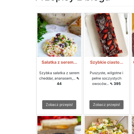
Sałatka z serem...
Szybkie ciasto...
Szybka sałatka z serem
Puszyste, wilgotne i
cheddar, ananasem,...
⇖
pełne soczystych
44
owoców...
⇖ 395
Zobacz przepis!
Zobacz przepis!