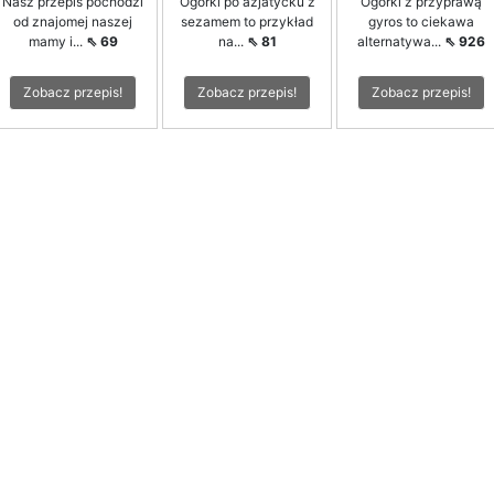
Nasz przepis pochodzi
Ogórki po azjatycku z
Ogórki z przyprawą
od znajomej naszej
sezamem to przykład
gyros to ciekawa
mamy i...
⇖ 69
na...
⇖ 81
alternatywa...
⇖ 926
Zobacz przepis!
Zobacz przepis!
Zobacz przepis!