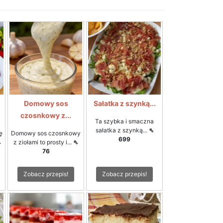
Domowy sos
Sałatka z szynką...
czosnkowy z...
Ta szybka i smaczna
sałatka z szynką...
⇖
ę
Domowy sos czosnkowy
699
⇖
z ziołami to prosty i...
⇖
76
Zobacz przepis!
Zobacz przepis!