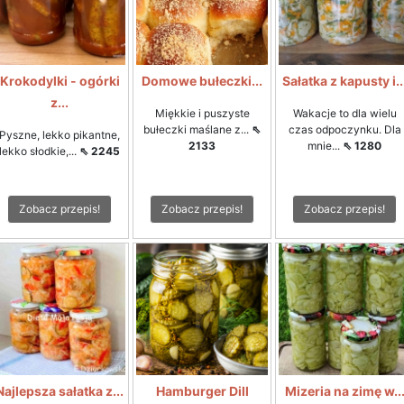
Krokodylki - ogórki
Domowe bułeczki...
Sałatka z kapusty i..
z...
Miękkie i puszyste
Wakacje to dla wielu
bułeczki maślane z...
⇖
czas odpoczynku. Dla
Pyszne, lekko pikantne,
2133
mnie...
⇖ 1280
lekko słodkie,...
⇖ 2245
Zobacz przepis!
Zobacz przepis!
Zobacz przepis!
Najlepsza sałatka z...
Hamburger Dill
Mizeria na zimę w..