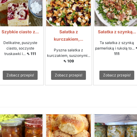
Szybkie ciasto z...
Sałatka z
Sałatka z szynką...
kurczakiem,...
Delikatne, puszyste
Ta sałatka z szynką
ciasto, soczyste
parmeńską i rukolą to...
Pyszna sałatka z
truskawki i...
⇖ 111
111
kurczakiem, suszonymi...
⇖ 109
Zobacz przepis!
Zobacz przepis!
Zobacz przepis!