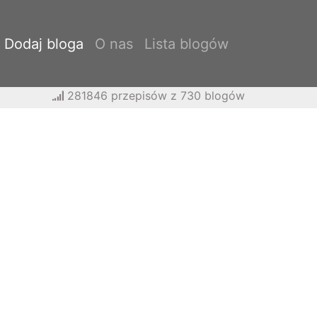
Dodaj bloga
O nas
Lista blogów
281846 przepisów z 730 blogów