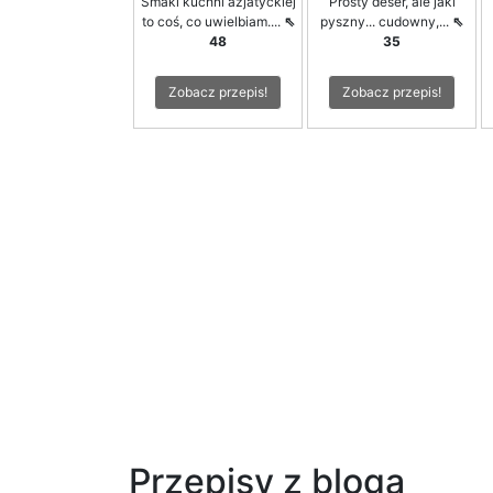
Smaki kuchni azjatyckiej
Prosty deser, ale jaki
to coś, co uwielbiam....
⇖
pyszny... cudowny,...
⇖
48
35
Zobacz przepis!
Zobacz przepis!
Przepisy z bloga