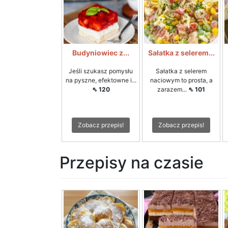
Budyniowiec z...
Sałatka z selerem...
Jeśli szukasz pomysłu
Sałatka z selerem
na pyszne, efektowne i...
naciowym to prosta, a
⇖ 120
zarazem...
⇖ 101
Zobacz przepis!
Zobacz przepis!
Przepisy na czasie