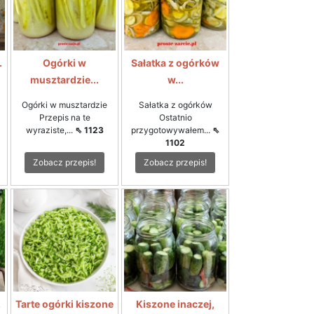
.
Ogórki w
Sałatka z ogórków
musztardzie...
w...
Ogórki w musztardzie
Sałatka z ogórków
Przepis na te
Ostatnio
wyraziste,...
⇖ 1123
przygotowywałem...
⇖
1102
Zobacz przepis!
Zobacz przepis!
.
Tarte ogórki kiszone
Kiszone inaczej,