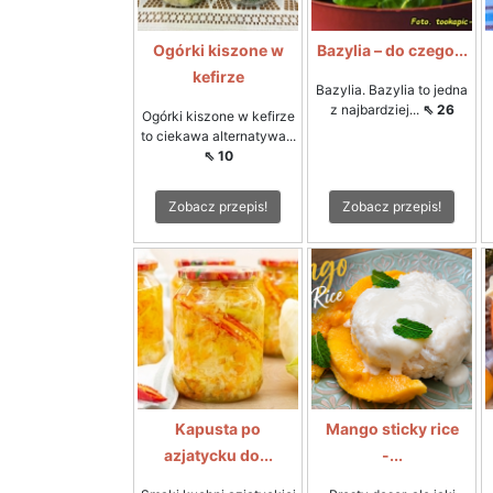
Ogórki kiszone w
Bazylia – do czego...
kefirze
Bazylia. Bazylia to jedna
z najbardziej...
⇖ 26
Ogórki kiszone w kefirze
to ciekawa alternatywa...
⇖ 10
Zobacz przepis!
Zobacz przepis!
Kapusta po
Mango sticky rice
azjatycku do...
-...