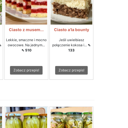
Ciasto z musem...
Ciasto a’la bounty
Lekkie, smaczne i mocno
Jeśli uwielbiasz
⇖
owocowe. Na jednym...
połączenie kokosa i...
⇖
⇖ 510
133
Zobacz przepis!
Zobacz przepis!