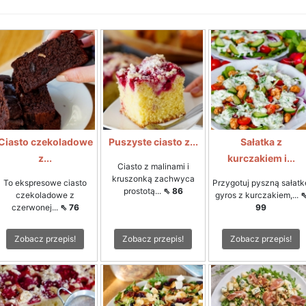
Ciasto czekoladowe
Puszyste ciasto z...
Sałatka z
z...
kurczakiem i...
Ciasto z malinami i
kruszonką zachwyca
To ekspresowe ciasto
Przygotuj pyszną sałatk
prostotą...
⇖ 86
czekoladowe z
gyros z kurczakiem,...
czerwonej...
⇖ 76
99
Zobacz przepis!
Zobacz przepis!
Zobacz przepis!