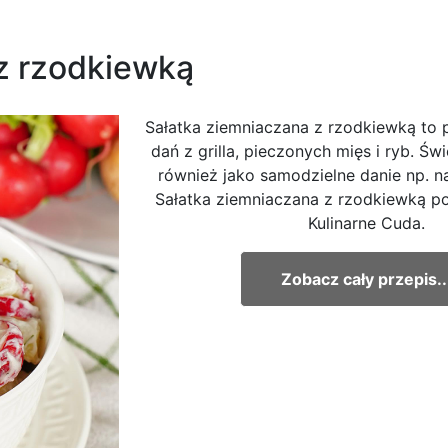
z rzodkiewką
Sałatka ziemniaczana z rzodkiewką to
dań z grilla, pieczonych mięs i ryb. Św
również jako samodzielne danie np. na
Sałatka ziemniaczana z rzodkiewką po
Kulinarne Cuda.
Zobacz cały przepis..