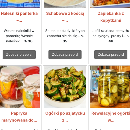
Naleśniki panterka
Schabowe z kością
Zapiekanka z
–...
–...
kopytkami
Wesołe naleśniki w
Są takie obiady, których
Jeśli szukasz pomysłu
panterkę Wesołe
zapachu nie da się...
⇖
na sycący, prosty i...
⇖
naleśniki...
⇖ 36
35
46
Zobacz przepis!
Zobacz przepis!
Zobacz przepis!
Papryka
Ogórki po azjatycku
Rewelacyjne ogórk
marynowana do...
z...
w...