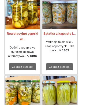
Rewelacyjne ogórki
Sałatka z kapusty i...
w...
Wakacje to dla wielu
czas odpoczynku. Dla
Ogórki z przyprawą
mnie...
⇖ 1305
gyros to ciekawa
alternatywa...
⇖ 1396
Zobacz przepis!
Zobacz przepis!