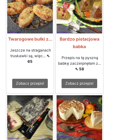
Twarogowe bułki z...
Bardzo pistacjowa
babka
Jeszcze na straganach
truskawki są, więc...
⇖
Przepis na tę pyszną
65
babkę zaczerpnęłam z...
⇖ 58
Zobacz przepis!
Zobacz przepis!