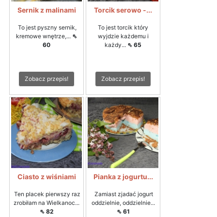
Sernik z malinami
Torcik serowo -...
To jest pyszny sernik,
To jest torcik który
kremowe wnętrze,...
⇖
wyjdzie każdemu i
60
każdy...
⇖ 65
Zobacz przepis!
Zobacz przepis!
Ciasto z wiśniami
Pianka z jogurtu...
Ten placek pierwszy raz
Zamiast zjadać jogurt
zrobiłam na Wielkanoc...
oddzielnie, oddzielnie...
⇖ 82
⇖ 61