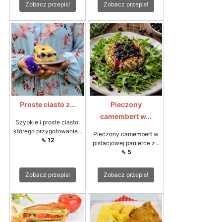
Zobacz przepis!
Zobacz przepis!
Proste ciasto z...
Pieczony
camembert w...
Szybkie i proste ciasto,
którego przygotowanie...
Pieczony camembert w
⇖ 12
pistacjowej panierce z...
⇖ 5
Zobacz przepis!
Zobacz przepis!