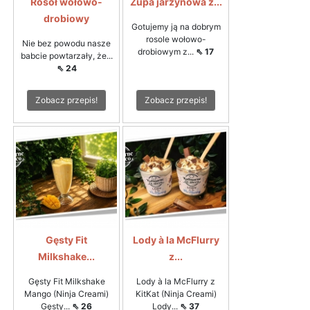
Rosół wołowo-
Zupa jarzynowa z...
drobiowy
Gotujemy ją na dobrym
rosole wołowo-
Nie bez powodu nasze
drobiowym z...
⇖ 17
babcie powtarzały, że...
⇖ 24
Zobacz przepis!
Zobacz przepis!
Gęsty Fit
Lody à la McFlurry
Milkshake...
z...
Gęsty Fit Milkshake
Lody à la McFlurry z
Mango (Ninja Creami)
KitKat (Ninja Creami)
Gęsty...
⇖ 26
Lody...
⇖ 37