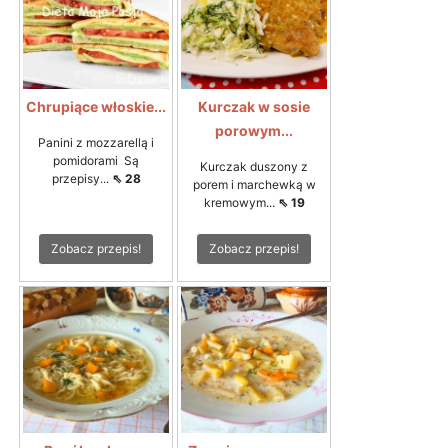
Chrupiące włoskie...
Kurczak w sosie
porowym...
Panini z mozzarellą i
pomidorami Są
Kurczak duszony z
przepisy...
⇖ 28
porem i marchewką w
kremowym...
⇖ 19
Zobacz przepis!
Zobacz przepis!