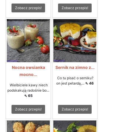
Zobacz przepis!
Zobacz przepis!
Nocna owsianka
Sernik na zimno z...
mocno...
Co tu pisać o serniku?
on jest petardą,...
⇖ 46
Wielbiciele kawy niech
podskakują radośnie bo...
⇖ 65
Zobacz przepis!
Zobacz przepis!