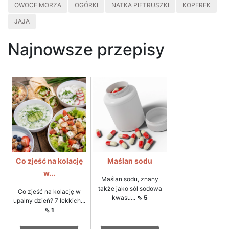
OWOCE MORZA
OGÓRKI
NATKA PIETRUSZKI
KOPEREK
JAJA
Najnowsze przepisy
Co zjeść na kolację
Maślan sodu
w...
Maślan sodu, znany
także jako sól sodowa
Co zjeść na kolację w
kwasu...
⇖ 5
upalny dzień? 7 lekkich...
⇖ 1