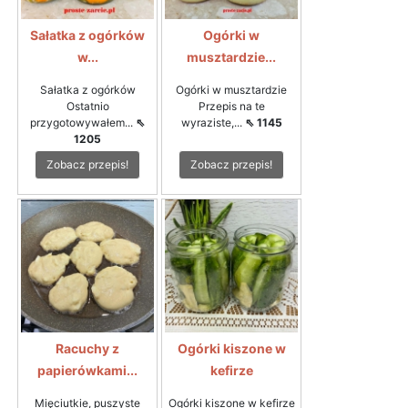
Sałatka z ogórków
Ogórki w
w...
musztardzie...
Sałatka z ogórków
Ogórki w musztardzie
Ostatnio
Przepis na te
przygotowywałem...
⇖
wyraziste,...
⇖ 1145
1205
Zobacz przepis!
Zobacz przepis!
Racuchy z
Ogórki kiszone w
papierówkami...
kefirze
Mięciutkie, puszyste
Ogórki kiszone w kefirze