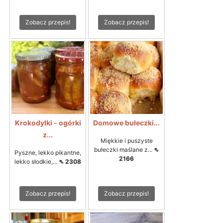
Zobacz przepis!
Zobacz przepis!
Krokodylki - ogórki
Domowe bułeczki...
z...
Miękkie i puszyste
bułeczki maślane z...
⇖
Pyszne, lekko pikantne,
2166
lekko słodkie,...
⇖ 2308
Zobacz przepis!
Zobacz przepis!