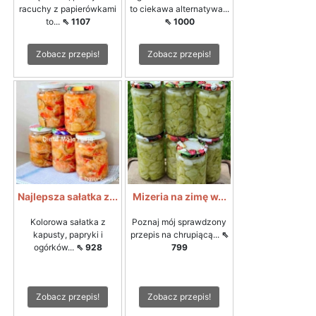
racuchy z papierówkami
to ciekawa alternatywa...
to...
⇖ 1107
⇖ 1000
Zobacz przepis!
Zobacz przepis!
Najlepsza sałatka z...
Mizeria na zimę w...
Kolorowa sałatka z
Poznaj mój sprawdzony
kapusty, papryki i
przepis na chrupiącą...
⇖
ogórków...
⇖ 928
799
Zobacz przepis!
Zobacz przepis!