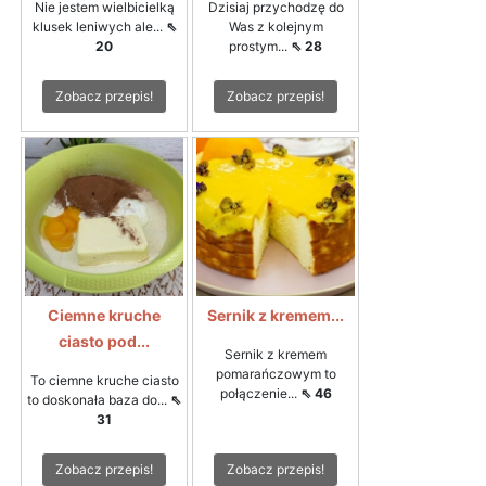
Nie jestem wielbicielką
Dzisiaj przychodzę do
klusek leniwych ale...
⇖
Was z kolejnym
20
prostym...
⇖ 28
Zobacz przepis!
Zobacz przepis!
Ciemne kruche
Sernik z kremem...
ciasto pod...
Sernik z kremem
pomarańczowym to
To ciemne kruche ciasto
połączenie...
⇖ 46
to doskonała baza do...
⇖
31
Zobacz przepis!
Zobacz przepis!