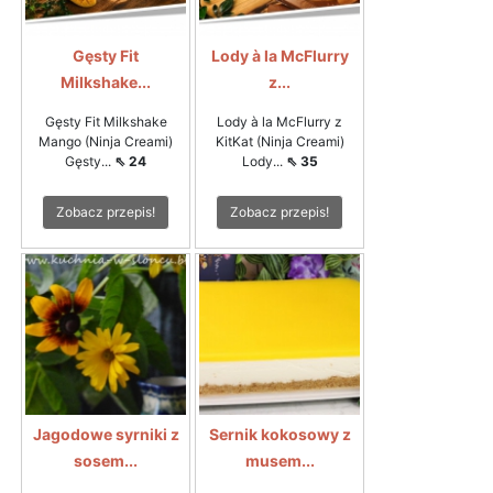
Gęsty Fit
Lody à la McFlurry
Milkshake...
z...
Gęsty Fit Milkshake
Lody à la McFlurry z
Mango (Ninja Creami)
KitKat (Ninja Creami)
Gęsty...
⇖ 24
Lody...
⇖ 35
Zobacz przepis!
Zobacz przepis!
Jagodowe syrniki z
Sernik kokosowy z
sosem...
musem...