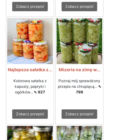
Zobacz przepis!
Zobacz przepis!
Najlepsza sałatka z...
Mizeria na zimę w...
Kolorowa sałatka z
Poznaj mój sprawdzony
kapusty, papryki i
przepis na chrupiącą...
⇖
ogórków...
⇖ 927
799
Zobacz przepis!
Zobacz przepis!