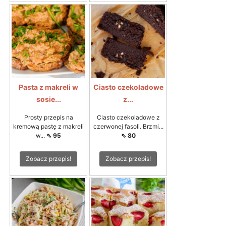
Pasta z makreli w
Ciasto czekoladowe
sosie...
z...
Prosty przepis na
Ciasto czekoladowe z
kremową pastę z makreli
czerwonej fasoli. Brzmi...
w...
⇖ 95
⇖ 80
Zobacz przepis!
Zobacz przepis!