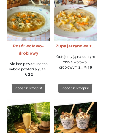
Rosół wołowo-
Zupa jarzynowa z...
drobiowy
Gotujemy ją na dobrym
rosole wołowo-
Nie bez powodu nasze
drobiowym z...
⇖ 16
babcie powtarzały, że...
⇖ 22
Zobacz przepis!
Zobacz przepis!