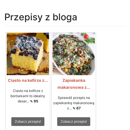
Przepisy z bloga
Ciasto na kefirze z...
Zapiekanka
makaronowa z...
Ciasto na kefirze z
borówkami to idealny
Sprawdź przepis na
deser...
⇖ 95
zapiekankę makaronową
z...
⇖ 67
Zobacz przepis!
Zobacz przepis!