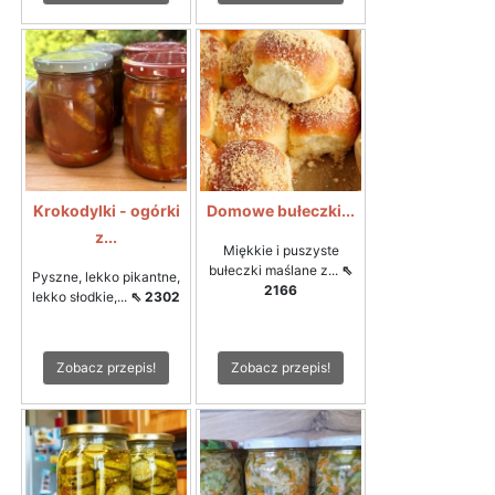
Krokodylki - ogórki
Domowe bułeczki...
z...
Miękkie i puszyste
bułeczki maślane z...
⇖
Pyszne, lekko pikantne,
2166
lekko słodkie,...
⇖ 2302
Zobacz przepis!
Zobacz przepis!