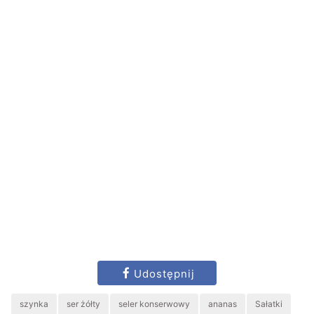
Udostępnij
szynka
ser żółty
seler konserwowy
ananas
Sałatki