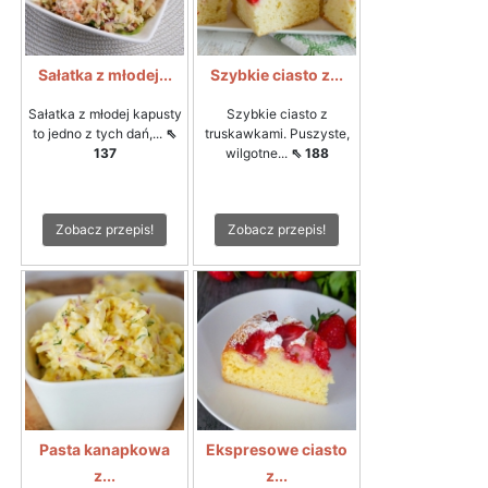
Sałatka z młodej...
Szybkie ciasto z...
Sałatka z młodej kapusty
Szybkie ciasto z
to jedno z tych dań,...
⇖
truskawkami. Puszyste,
137
wilgotne...
⇖ 188
Zobacz przepis!
Zobacz przepis!
Pasta kanapkowa
Ekspresowe ciasto
z...
z...