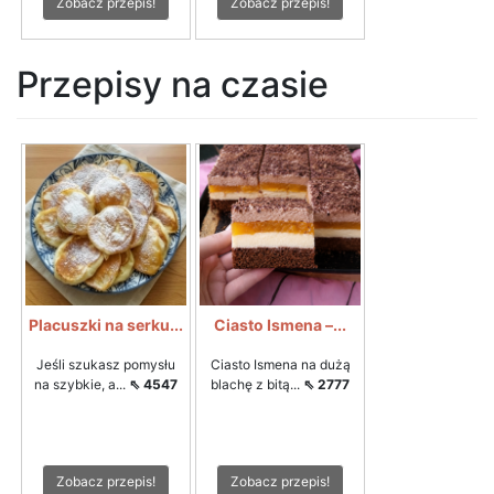
Zobacz przepis!
Zobacz przepis!
Przepisy na czasie
Placuszki na serku...
Ciasto Ismena –...
Jeśli szukasz pomysłu
Ciasto Ismena na dużą
na szybkie, a...
⇖ 4547
blachę z bitą...
⇖ 2777
Zobacz przepis!
Zobacz przepis!