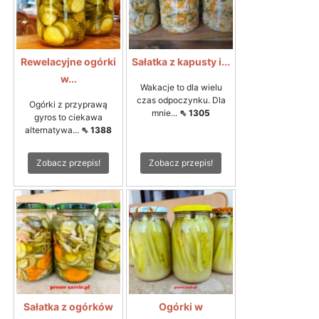
Rewelacyjne ogórki
Sałatka z kapusty i...
w...
Wakacje to dla wielu
czas odpoczynku. Dla
Ogórki z przyprawą
mnie...
⇖ 1305
gyros to ciekawa
alternatywa...
⇖ 1388
Zobacz przepis!
Zobacz przepis!
Sałatka z ogórków
Ogórki w