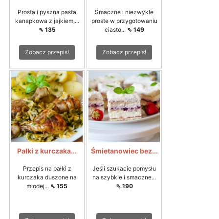
Prosta i pyszna pasta
Smaczne i niezwykle
kanapkowa z jajkiem,...
proste w przygotowaniu
⇖ 135
ciasto...
⇖ 149
Zobacz przepis!
Zobacz przepis!
Pałki z kurczaka...
Śmietanowiec bez...
Przepis na pałki z
Jeśli szukacie pomysłu
kurczaka duszone na
na szybkie i smaczne...
młodej...
⇖ 155
⇖ 190