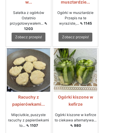
w...
musztardzie...
Sałatka z ogórków
Ogórki w musztardzie
Ostatnio
Przepis na te
przygotowywałem...
⇖
wyraziste,...
⇖ 1145
1203
Zobacz przepis!
Zobacz przepis!
Racuchy z
Ogórki kiszone w
papierówkami...
kefirze
Mięciutkie, puszyste
Ogórki kiszone w kefirze
racuchy z papierówkami
to ciekawa alternatywa...
to...
⇖ 1107
⇖ 980