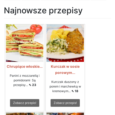
Najnowsze przepisy
Chrupiące włoskie...
Kurczak w sosie
porowym...
Panini z mozzarellą i
pomidorami Są
Kurczak duszony z
przepisy...
⇖ 23
porem i marchewką w
kremowym...
⇖ 18
Zobacz przepis!
Zobacz przepis!