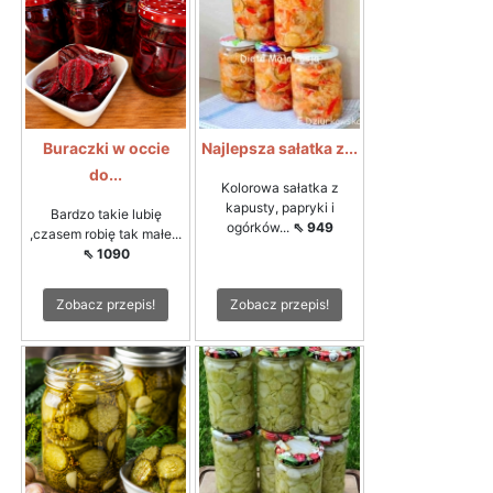
Buraczki w occie
Najlepsza sałatka z...
do...
Kolorowa sałatka z
kapusty, papryki i
Bardzo takie lubię
ogórków...
⇖ 949
,czasem robię tak małe...
⇖ 1090
Zobacz przepis!
Zobacz przepis!