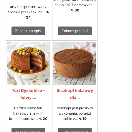
na obiad? 7 domowych...
artykuł sponsorowany
⇖ 30
Słodkie przekąski na...
⇖
24
Zobacz przepis!
Zobacz przepis!
Tort Dyskoteka -
Biszkopt kakaowy
łatwy,...
dla...
Bardzo łatwy tort
Biszkopt jest prosty w
kakaowy z lekkim
wykonaniu, poradzi
kremem serowo...
⇖ 20
sobie z...
⇖ 19