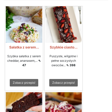
Sałatka z serem...
Szybkie ciasto...
Szybka sałatka z serem
Puszyste, wilgotne i
cheddar, ananasem,...
⇖
pełne soczystych
47
owoców...
⇖ 398
Zobacz przepis!
Zobacz przepis!