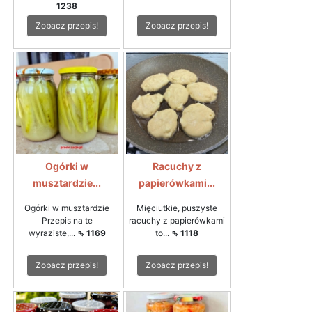
1238
Zobacz przepis!
Zobacz przepis!
Ogórki w
Racuchy z
musztardzie...
papierówkami...
Ogórki w musztardzie
Mięciutkie, puszyste
Przepis na te
racuchy z papierówkami
wyraziste,...
⇖ 1169
to...
⇖ 1118
Zobacz przepis!
Zobacz przepis!