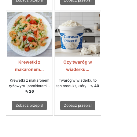
Zobacz przepis!
Zobacz przepis!
Krewetki z
Czy twaróg w
makaronem...
wiaderku...
Krewetki z makaronem
Twaróg w wiaderku to
ryżowym i pomidorami...
ten produkt, który...
⇖ 40
⇖ 26
Zobacz przepis!
Zobacz przepis!