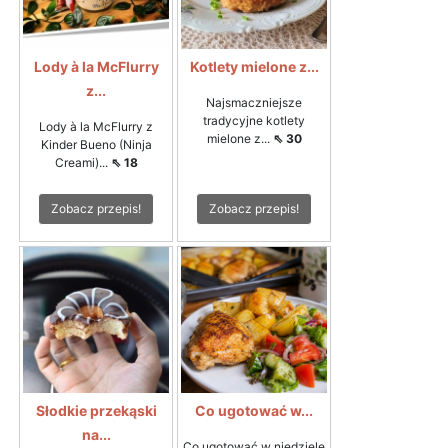
Lody à la McFlurry
Kotlety mielone z...
z...
Najsmaczniejsze
tradycyjne kotlety
Lody à la McFlurry z
mielone z...
⇖ 30
Kinder Bueno (Ninja
Creami)...
⇖ 18
Zobacz przepis!
Zobacz przepis!
Słodkie przekąski
Co ugotować w...
na...
Co ugotować w niedzielę