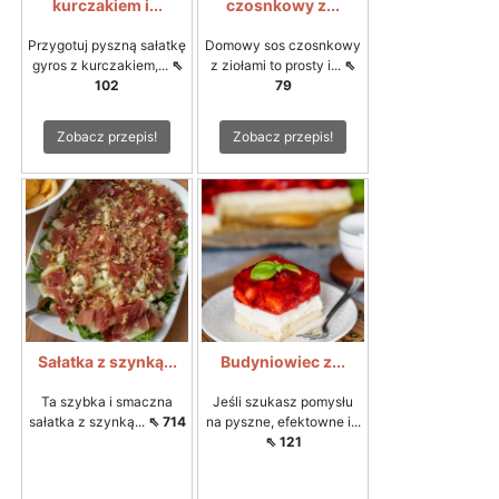
kurczakiem i...
czosnkowy z...
Przygotuj pyszną sałatkę
Domowy sos czosnkowy
gyros z kurczakiem,...
⇖
z ziołami to prosty i...
⇖
102
79
Zobacz przepis!
Zobacz przepis!
Sałatka z szynką...
Budyniowiec z...
Ta szybka i smaczna
Jeśli szukasz pomysłu
sałatka z szynką...
⇖ 714
na pyszne, efektowne i...
⇖ 121