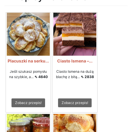
Placuszki na serku...
Ciasto Ismena –...
Jeśli szukasz pomysłu
Ciasto Ismena na dużą
na szybkie, a...
⇖ 4640
blachę z bitą...
⇖ 2838
Zobacz przepis!
Zobacz przepis!