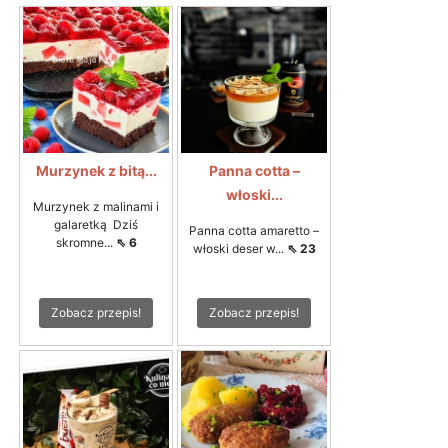
Murzynek z bitą...
Panna cotta –
włoski...
Murzynek z malinami i
galaretką Dziś
Panna cotta amaretto –
skromne...
⇖ 6
włoski deser w...
⇖ 23
Zobacz przepis!
Zobacz przepis!