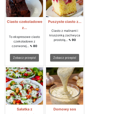
Ciasto czekoladowe
Puszyste ciasto z...
z...
Ciasto z malinami i
kruszonką zachwyca
To ekspresowe ciasto
prostotą...
⇖ 90
czekoladowe z
czerwonej...
⇖ 80
Zobacz przepis!
Zobacz przepis!
Sałatka z
Domowy sos