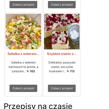
Zobacz przepis!
Zobacz przepis!
Sałatka z selerem...
Szybkie ciasto z...
Sałatka z selerem
Delikatne, puszyste
naciowym to prosta, a
ciasto, soczyste
zarazem...
⇖ 102
truskawki i...
⇖ 112
Zobacz przepis!
Zobacz przepis!
Przepisy na czasie