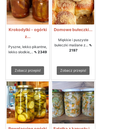
Krokodylki - ogórki
Domowe bułeczki...
z...
Miękkie i puszyste
bułeczki maślane z...
⇖
Pyszne, lekko pikantne,
2197
lekko słodkie,...
⇖ 2349
Zobacz przepis!
Zobacz przepis!
Rewelacyjne ogórki
Sałatka z kapusty i...