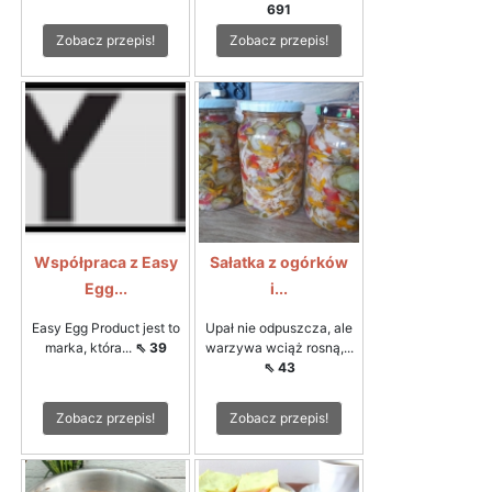
691
Zobacz przepis!
Zobacz przepis!
Współpraca z Easy
Sałatka z ogórków
Egg...
i...
Easy Egg Product jest to
Upał nie odpuszcza, ale
marka, która...
⇖ 39
warzywa wciąż rosną,...
⇖ 43
Zobacz przepis!
Zobacz przepis!