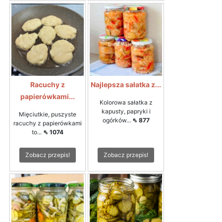
Racuchy z
Najlepsza sałatka z...
papierówkami...
Kolorowa sałatka z
kapusty, papryki i
Mięciutkie, puszyste
ogórków...
⇖ 877
racuchy z papierówkami
to...
⇖ 1074
Zobacz przepis!
Zobacz przepis!