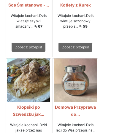
Sos Śmietanowo -...
Kotlety z Kurek
Witajcie kochani.Dziś
Witajcie kochani.Dziś
wlatuje szybki
wlatuje sezonowy
,smaczny...
⇖ 67
przepis...
⇖ 59
Zobacz przepis!
Zobacz przepis!
Klopsiki po
Domowa Przyprawa
Szwedzku jak...
do...
Witajcie kochani .Dziś
Witajcie kochani.Dziś
jakże przez nas
leci do Was przepis na...