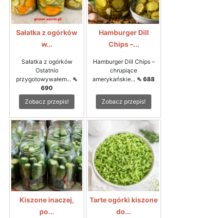
Sałatka z ogórków
Hamburger Dill
w...
Chips –...
Sałatka z ogórków
Hamburger Dill Chips –
Ostatnio
chrupiące
przygotowywałem...
⇖
amerykańskie...
⇖ 688
690
Zobacz przepis!
Zobacz przepis!
Kiszone inaczej,
Tarte ogórki kiszone
po...
do...