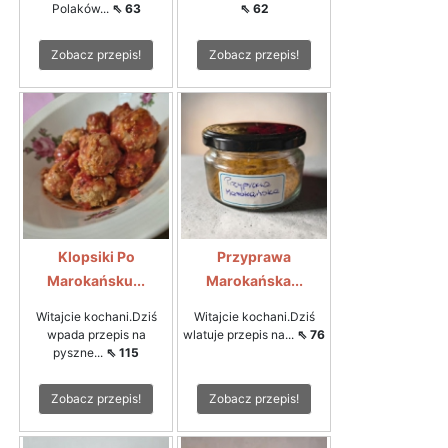
Polaków...
⇖ 63
⇖ 62
Zobacz przepis!
Zobacz przepis!
Klopsiki Po
Przyprawa
Marokańsku...
Marokańska...
Witajcie kochani.Dziś
Witajcie kochani.Dziś
wpada przepis na
wlatuje przepis na...
⇖ 76
pyszne...
⇖ 115
Zobacz przepis!
Zobacz przepis!