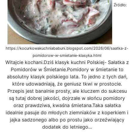
Źródło:
https://kocurkowakuchniababuni.blogspot.com/2026/06/saatka-z-
pomidorow-w-smietanie-klasyka.html
Witajcie kochani.Dziś klasyk kuchni Polskiej- Sałatka z
Pomidorów w Śmietanie.Pomidory w śmietanie to
absolutny klasyk polskiego lata. To jedno z tych dań,
które udowadniają, że geniusz tkwi w prostocie.
Przepis jest banalnie prosty, ale kluczem do sukcesu
są tutaj dobrej jakości, dojrzałe w słońcu pomidory
oraz prawdziwa, kwaśna śmietana.​Taka sałatka
idealnie pasuje do młodych ziemniaków z koperkiem i
jajka sadzonego albo po prostu jako orzeźwiający
dodatek do letniego...