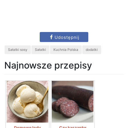
Udostępnij
Sałatki sosy
Sałatki
Kuchnia Polska
dodatki
Najnowsze przepisy
Domowe lody
Czy kaszankę