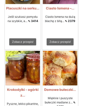
Placuszki na serku...
Ciasto Ismena –...
Jeśli szukasz pomysłu
Ciasto Ismena na dużą
na szybkie, a...
⇖ 3414
blachę z bitą...
⇖ 2379
Zobacz przepis!
Zobacz przepis!
Krokodylki - ogórki
Domowe bułeczki...
z...
Miękkie i puszyste
bułeczki maślane z...
⇖
Pyszne, lekko pikantne,