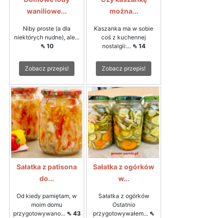
waniliowe...
można...
Niby proste (a dla
Kaszanka ma w sobie
niektórych nudne), ale...
coś z kuchennej
⇖ 10
nostalgii:...
⇖ 14
Zobacz przepis!
Zobacz przepis!
Sałatka z patisona
Sałatka z ogórków
do...
w...
Od kiedy pamiętam, w
Sałatka z ogórków
moim domu
Ostatnio
przygotowywano...
⇖ 43
przygotowywałem...
⇖