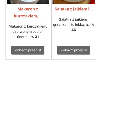
Makaron z
Sałatka z jajkiem i...
kurczakiem,...
Sałatka z jajkiem i
grzankami to lekka, a...
⇖
Makaron z kurczakiem,
46
czerwonym pesto i
ricottą...
⇖ 31
Zobacz przepis!
Zobacz przepis!