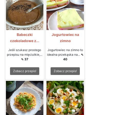
Babeczki
Jogurtowiec na
czekoladowe z...
zimno
Jeśli szukasz prostego
Jogurtowiec na zimno to
przepisu na mięciutkie,...
idealna przekąska na...
⇖
⇖ 37
40
Zobacz przepis!
Zobacz przepis!