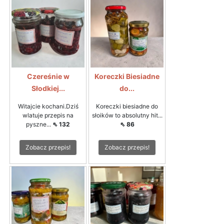
Czereśnie w
Koreczki Biesiadne
Słodkiej...
do...
Witajcie kochani.Dziś
Koreczki biesiadne do
wlatuje przepis na
słoików to absolutny hit...
pyszne...
⇖ 132
⇖ 86
Zobacz przepis!
Zobacz przepis!