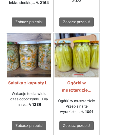
2072
lekko słodkie,...
⇖ 2164
Zobacz przepis!
Zobacz przepis!
Sałatka z kapusty i...
Ogórki w
musztardzie...
Wakacje to dla wielu
czas odpoczynku. Dla
Ogórki w musztardzie
mnie...
⇖ 1236
Przepis na te
wyraziste,...
⇖ 1091
Zobacz przepis!
Zobacz przepis!