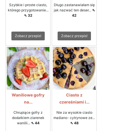
Szybkie i proste ciasto,
Długo zastanawiałam się
którego przygotowanie...
jak nazwać ten deser...
⇖
⇖ 32
42
Zobacz przepis!
Zobacz przepis!
Waniliowe gofry
Ciasto z
na...
czereśniami i...
Chrupiące gofry z
Nie za wysokie ciasto
dodatkiem ziarenek
maślano- cytrynowe ze...
wanilii...
⇖ 44
⇖ 48