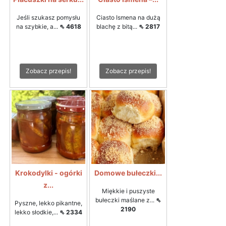
Jeśli szukasz pomysłu
Ciasto Ismena na dużą
na szybkie, a...
⇖ 4618
blachę z bitą...
⇖ 2817
Zobacz przepis!
Zobacz przepis!
Krokodylki - ogórki
Domowe bułeczki...
z...
Miękkie i puszyste
bułeczki maślane z...
⇖
Pyszne, lekko pikantne,
2190
lekko słodkie,...
⇖ 2334