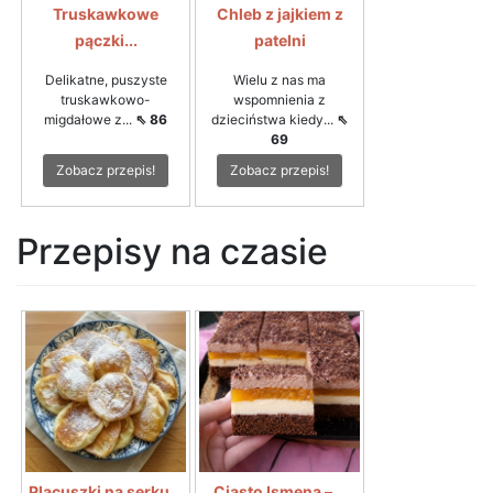
Truskawkowe
Chleb z jajkiem z
pączki...
patelni
Delikatne, puszyste
Wielu z nas ma
truskawkowo-
wspomnienia z
migdałowe z...
⇖ 86
dzieciństwa kiedy...
⇖
69
Zobacz przepis!
Zobacz przepis!
Przepisy na czasie
Placuszki na serku...
Ciasto Ismena –...