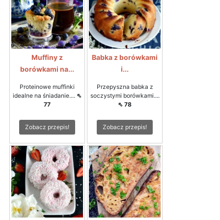
Muffiny z
Babka z borówkami
borówkami na...
i...
Proteinowe muffinki
Przepyszna babka z
idealne na śniadanie....
⇖
soczystymi borówkami....
77
⇖ 78
Zobacz przepis!
Zobacz przepis!