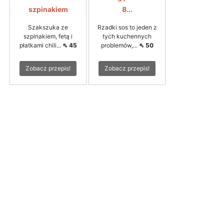
szpinakiem
8...
Szakszuka ze
Rzadki sos to jeden z
szpinakiem, fetą i
tych kuchennych
płatkami chili...
⇖ 45
problemów,...
⇖ 50
Zobacz przepis!
Zobacz przepis!