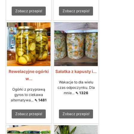
Zobacz przepis!
Zobacz przepis!
Rewelacyjne ogórki
Sałatka z kapusty i...
w...
Wakacje to dla wielu
czas odpoczynku. Dla
Ogórki z przyprawą
mnie...
⇖ 1326
gyros to ciekawa
alternatywa...
⇖ 1481
Zobacz przepis!
Zobacz przepis!