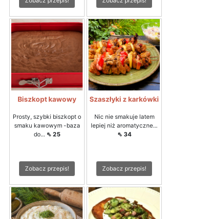
Zobacz przepis!
Zobacz przepis!
Biszkopt kawowy
Szaszłyki z karkówki
Prosty, szybki biszkopt o
Nic nie smakuje latem
smaku kawowym -baza
lepiej niż aromatyczne...
do...
⇖ 25
⇖ 34
Zobacz przepis!
Zobacz przepis!