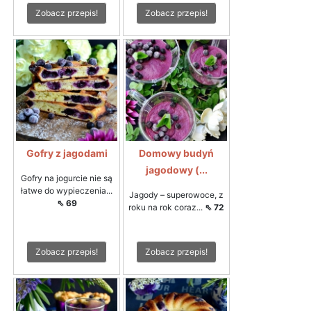
Zobacz przepis!
Zobacz przepis!
Gofry z jagodami
Domowy budyń
jagodowy (...
Gofry na jogurcie nie są
łatwe do wypieczenia...
Jagody – superowoce, z
⇖ 69
roku na rok coraz...
⇖ 72
Zobacz przepis!
Zobacz przepis!