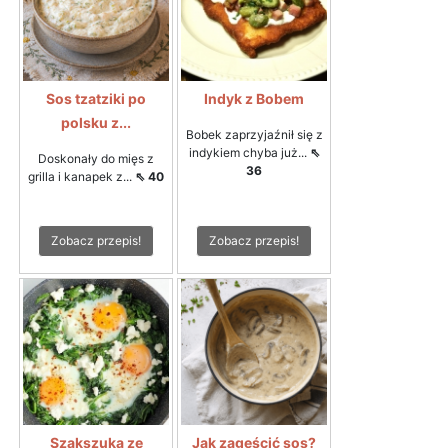
Sos tzatziki po
Indyk z Bobem
polsku z...
Bobek zaprzyjaźnił się z
indykiem chyba już...
⇖
Doskonały do mięs z
36
grilla i kanapek z...
⇖ 40
Zobacz przepis!
Zobacz przepis!
Szakszuka ze
Jak zagęścić sos?