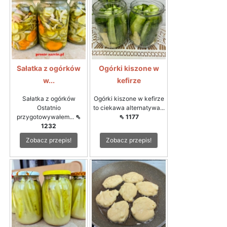
Sałatka z ogórków
Ogórki kiszone w
w...
kefirze
Sałatka z ogórków
Ogórki kiszone w kefirze
Ostatnio
to ciekawa alternatywa...
przygotowywałem...
⇖
⇖ 1177
1232
Zobacz przepis!
Zobacz przepis!