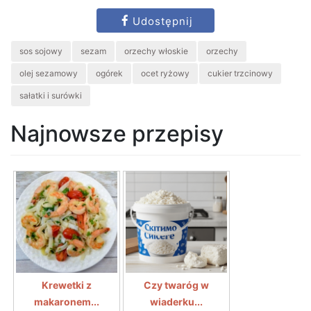
Udostępnij
sos sojowy
sezam
orzechy włoskie
orzechy
olej sezamowy
ogórek
ocet ryżowy
cukier trzcinowy
sałatki i surówki
Najnowsze przepisy
Krewetki z
Czy twaróg w
makaronem...
wiaderku...