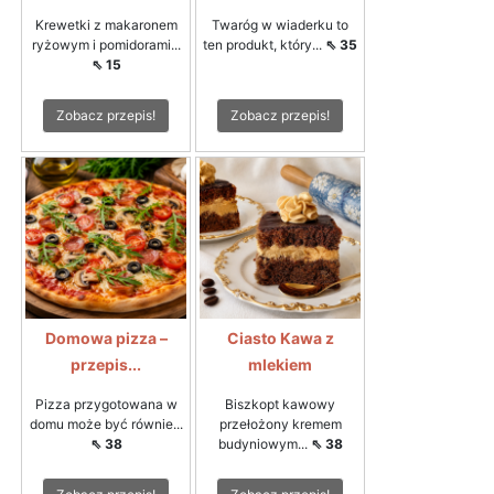
Krewetki z makaronem
Twaróg w wiaderku to
ryżowym i pomidorami...
ten produkt, który...
⇖ 35
⇖ 15
Zobacz przepis!
Zobacz przepis!
Domowa pizza –
Ciasto Kawa z
przepis...
mlekiem
Pizza przygotowana w
Biszkopt kawowy
domu może być równie...
przełożony kremem
⇖ 38
budyniowym...
⇖ 38