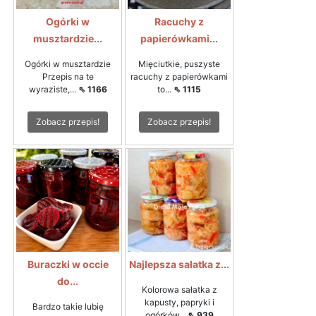
Ogórki w
Racuchy z
musztardzie...
papierówkami...
Ogórki w musztardzie
Mięciutkie, puszyste
Przepis na te
racuchy z papierówkami
wyraziste,...
⇖ 1166
to...
⇖ 1115
Zobacz przepis!
Zobacz przepis!
Buraczki w occie
Najlepsza sałatka z...
do...
Kolorowa sałatka z
kapusty, papryki i
Bardzo takie lubię
ogórków...
⇖ 939