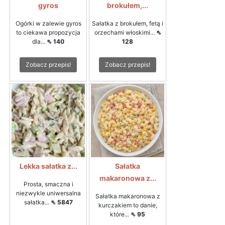
gyros
brokułem,...
Ogórki w zalewie gyros
Sałatka z brokułem, fetą i
to ciekawa propozycja
orzechami włoskimi...
⇖
dla...
⇖ 140
128
Zobacz przepis!
Zobacz przepis!
Lekka sałatka z...
Sałatka
makaronowa z...
Prosta, smaczna i
niezwykle uniwersalna
Sałatka makaronowa z
sałatka...
⇖ 5847
kurczakiem to danie,
które...
⇖ 95