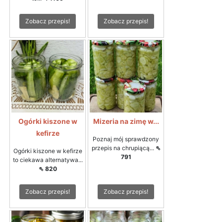
Zobacz przepis!
Zobacz przepis!
Ogórki kiszone w
Mizeria na zimę w...
kefirze
Poznaj mój sprawdzony
przepis na chrupiącą...
⇖
Ogórki kiszone w kefirze
791
to ciekawa alternatywa...
⇖ 820
Zobacz przepis!
Zobacz przepis!