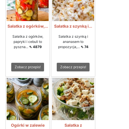
Sałatka z ogórków,...
Sałatka z szynką i...
Sałatka z ogórków,
Sałatka z szynką i
papryki i cebuli to
ananasem to
pyszna...
⇖ 4879
propozycja,...
⇖ 74
Zobacz przepis!
Zobacz przepis!
Ogórki w zalewie
Sałatka z