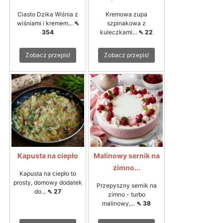
Ciasto Dzika Wiśnia z
Kremowa zupa
wiśniami i kremem...
⇖
szpinakowa z
354
kuleczkami...
⇖ 22
Zobacz przepis!
Zobacz przepis!
Kapusta na ciepło
Malinowy sernik na
zimno...
Kapusta na ciepło to
prosty, domowy dodatek
Przepyszny sernik na
do...
⇖ 27
zimno - turbo
malinowy,...
⇖ 38