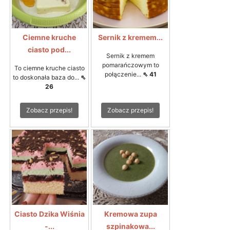
Ciemne kruche
Sernik z kremem...
ciasto pod...
Sernik z kremem
pomarańczowym to
To ciemne kruche ciasto
połączenie...
⇖ 41
to doskonała baza do...
⇖
26
Zobacz przepis!
Zobacz przepis!
Ciasto Dzika Wiśnia
Kremowa zupa
-...
szpinakowa...