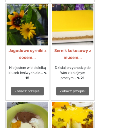
Jagodowe syrniki z
Sernik kokosowy z
sosem...
musem...
Nie jestem wielbicielką
Dzisiaj przychodzę do
klusek leniwych ale...
⇖
Was z kolejnym
15
prostym...
⇖ 21
Zobacz przepis!
Zobacz przepis!