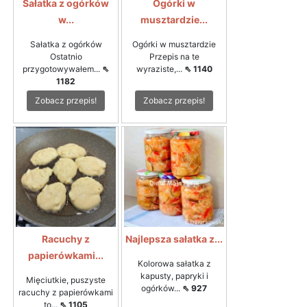
Sałatka z ogórków
Ogórki w
w...
musztardzie...
Sałatka z ogórków
Ogórki w musztardzie
Ostatnio
Przepis na te
przygotowywałem...
⇖
wyraziste,...
⇖ 1140
1182
Zobacz przepis!
Zobacz przepis!
Racuchy z
Najlepsza sałatka z...
papierówkami...
Kolorowa sałatka z
kapusty, papryki i
Mięciutkie, puszyste
ogórków...
⇖ 927
racuchy z papierówkami
to...
⇖ 1105