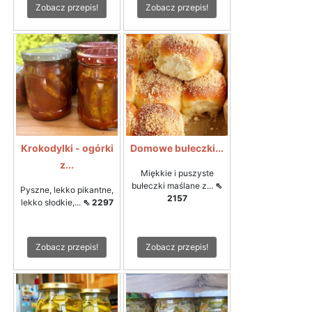
Zobacz przepis!
Zobacz przepis!
Krokodylki - ogórki
Domowe bułeczki...
z...
Miękkie i puszyste
bułeczki maślane z...
⇖
Pyszne, lekko pikantne,
2157
lekko słodkie,...
⇖ 2297
Zobacz przepis!
Zobacz przepis!