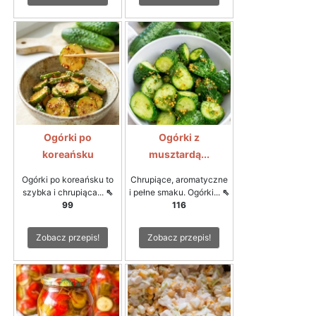
Ogórki po
Ogórki z
koreańsku
musztardą...
Ogórki po koreańsku to
Chrupiące, aromatyczne
szybka i chrupiąca...
⇖
i pełne smaku. Ogórki...
⇖
99
116
Zobacz przepis!
Zobacz przepis!