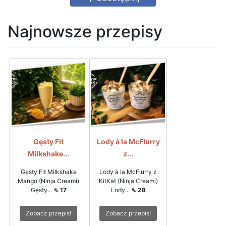
Najnowsze przepisy
Gęsty Fit
Lody à la McFlurry
Milkshake...
z...
Gęsty Fit Milkshake
Lody à la McFlurry z
Mango (Ninja Creami)
KitKat (Ninja Creami)
Gęsty...
⇖ 17
Lody...
⇖ 28
Zobacz przepis!
Zobacz przepis!