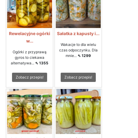
Rewelacyjne ogórki
Sałatka z kapusty i...
w...
Wakacje to dla wielu
czas odpoczynku. Dla
Ogórki z przyprawą
mnie...
⇖ 1299
gyros to ciekawa
alternatywa...
⇖ 1355
Zobacz przepis!
Zobacz przepis!