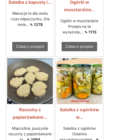
Sałatka z kapusty i...
Ogórki w
musztardzie...
Wakacje to dla wielu
czas odpoczynku. Dla
Ogórki w musztardzie
mnie...
⇖ 1278
Przepis na te
wyraziste,...
⇖ 1115
Zobacz przepis!
Zobacz przepis!
Racuchy z
Sałatka z ogórków
papierówkami...
w...
Mięciutkie, puszyste
Sałatka z ogórków
racuchy z papierówkami
Ostatnio
to...
⇖ 1094
przygotowywałem...
⇖