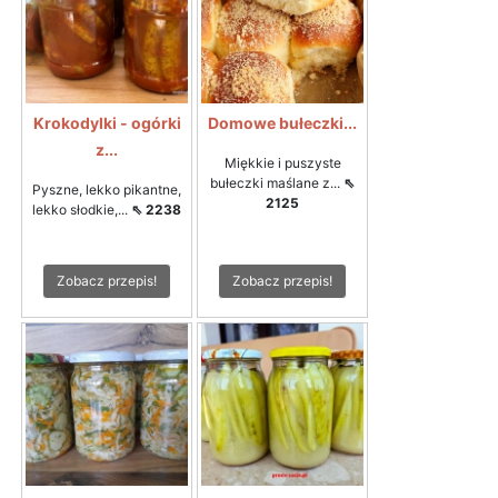
Krokodylki - ogórki
Domowe bułeczki...
z...
Miękkie i puszyste
bułeczki maślane z...
⇖
Pyszne, lekko pikantne,
2125
lekko słodkie,...
⇖ 2238
Zobacz przepis!
Zobacz przepis!