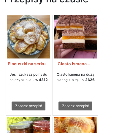
Placuszki na serku...
Ciasto Ismena –...
Jeśli szukasz pomysłu
Ciasto Ismena na dużą
na szybkie, a...
⇖ 4312
blachę z bitą...
⇖ 2626
Zobacz przepis!
Zobacz przepis!