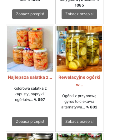
1085
Zobacz przepis!
Zobacz przepis!
Najlepsza sałatka z...
Rewelacyjne ogórki
w...
Kolorowa sałatka z
kapusty, papryki i
Ogórki z przyprawą
ogórków...
⇖ 897
gyros to ciekawa
alternatywa...
⇖ 802
Zobacz przepis!
Zobacz przepis!