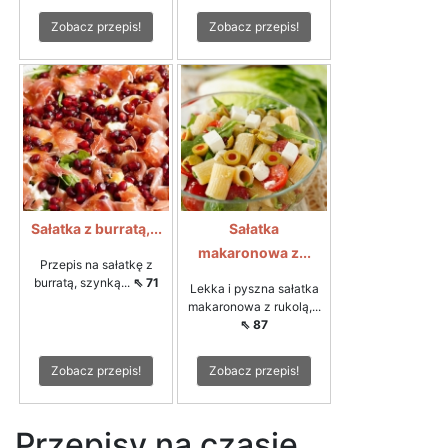
Zobacz przepis!
Zobacz przepis!
Sałatka z burratą,...
Sałatka
makaronowa z...
Przepis na sałatkę z
burratą, szynką...
⇖ 71
Lekka i pyszna sałatka
makaronowa z rukolą,...
⇖ 87
Zobacz przepis!
Zobacz przepis!
Przepisy na czasie