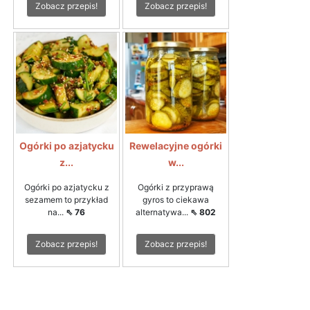
Zobacz przepis!
Zobacz przepis!
Ogórki po azjatycku
Rewelacyjne ogórki
z...
w...
Ogórki po azjatycku z
Ogórki z przyprawą
sezamem to przykład
gyros to ciekawa
na...
⇖ 76
alternatywa...
⇖ 802
Zobacz przepis!
Zobacz przepis!