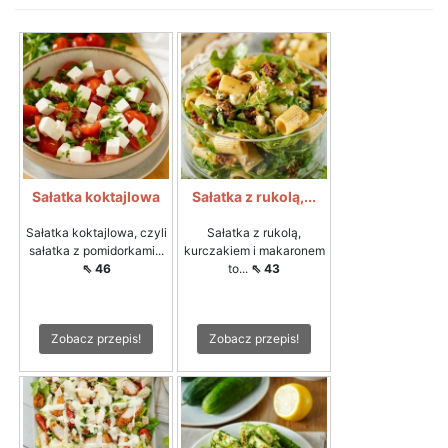
Sałatka koktajlowa
Sałatka z rukolą,...
Sałatka koktajlowa, czyli
Sałatka z rukolą,
sałatka z pomidorkami...
kurczakiem i makaronem
⇖ 46
to...
⇖ 43
Zobacz przepis!
Zobacz przepis!