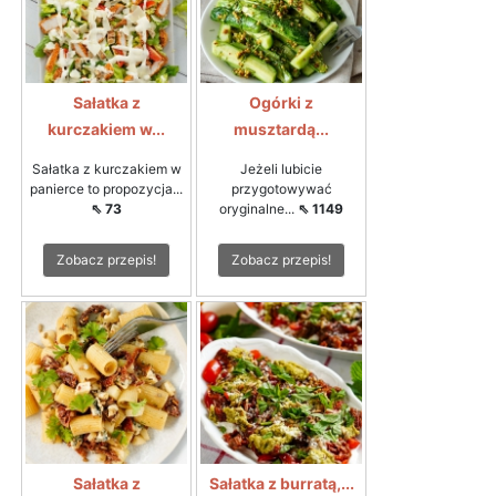
Sałatka z
Ogórki z
kurczakiem w...
musztardą...
Sałatka z kurczakiem w
Jeżeli lubicie
panierce to propozycja...
przygotowywać
⇖ 73
oryginalne...
⇖ 1149
Zobacz przepis!
Zobacz przepis!
Sałatka z
Sałatka z burratą,...