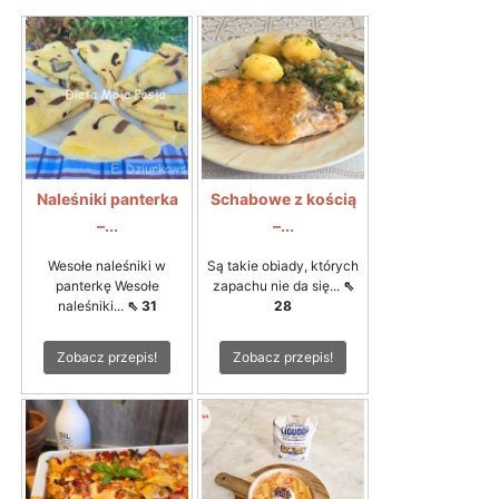
Naleśniki panterka
Schabowe z kością
–...
–...
Wesołe naleśniki w
Są takie obiady, których
panterkę Wesołe
zapachu nie da się...
⇖
naleśniki...
⇖ 31
28
Zobacz przepis!
Zobacz przepis!