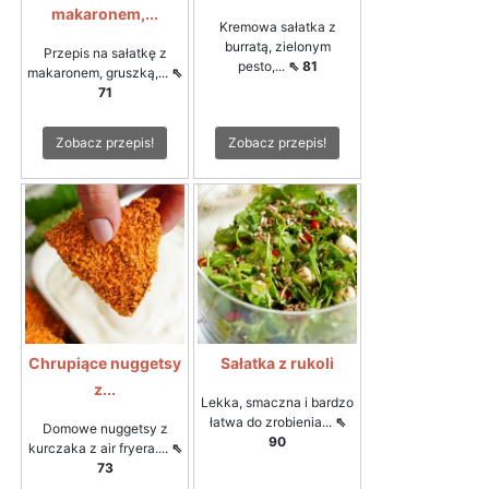
makaronem,...
Kremowa sałatka z
burratą, zielonym
Przepis na sałatkę z
pesto,...
⇖ 81
makaronem, gruszką,...
⇖
71
Zobacz przepis!
Zobacz przepis!
Chrupiące nuggetsy
Sałatka z rukoli
z...
Lekka, smaczna i bardzo
łatwa do zrobienia...
⇖
Domowe nuggetsy z
90
kurczaka z air fryera....
⇖
73