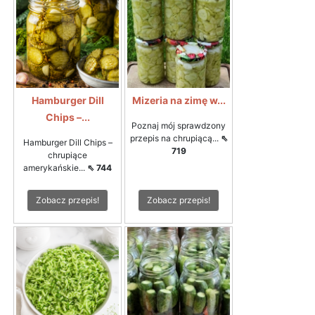
Hamburger Dill
Mizeria na zimę w...
Chips –...
Poznaj mój sprawdzony
przepis na chrupiącą...
⇖
Hamburger Dill Chips –
719
chrupiące
amerykańskie...
⇖ 744
Zobacz przepis!
Zobacz przepis!