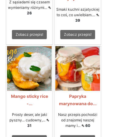
Z sąsiadami się czasem
wymieniamy różnymi...
⇖
Smaki kuchni azjatyckiej
26
to coś, co uwielbiam....
⇖
39
Zobacz przepis!
Zobacz przepis!
Mango sticky rice
Papryka
-...
marynowana do...
Prosty deser, ale jaki
Nasz przepis pochodzi
pyszny... cudowny,...
⇖
od znajomej naszej
31
mamy i...
⇖ 60