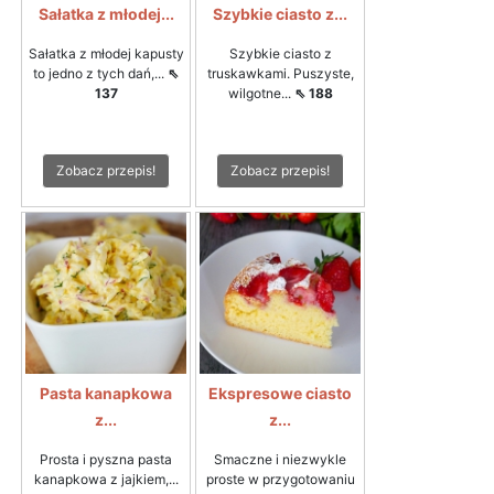
Sałatka z młodej...
Szybkie ciasto z...
Sałatka z młodej kapusty
Szybkie ciasto z
to jedno z tych dań,...
⇖
truskawkami. Puszyste,
137
wilgotne...
⇖ 188
Zobacz przepis!
Zobacz przepis!
Pasta kanapkowa
Ekspresowe ciasto
z...
z...
Prosta i pyszna pasta
Smaczne i niezwykle
kanapkowa z jajkiem,...
proste w przygotowaniu