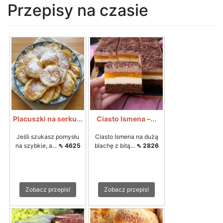
Przepisy na czasie
Placuszki na serku...
Ciasto Ismena –...
Jeśli szukasz pomysłu
Ciasto Ismena na dużą
na szybkie, a...
⇖ 4625
blachę z bitą...
⇖ 2826
Zobacz przepis!
Zobacz przepis!