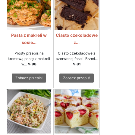
Pasta z makreli w
Ciasto czekoladowe
sosie...
z...
Prosty przepis na
Ciasto czekoladowe z
kremową pastę z makreli
czerwonej fasoli. Brzmi...
w...
⇖ 98
⇖ 81
Zobacz przepis!
Zobacz przepis!