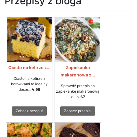
Przepisy z bloga
Ciasto na kefirze z...
Zapiekanka
makaronowa z...
Ciasto na kefirze z
borówkami to idealny
Sprawdź przepis na
deser...
⇖ 95
zapiekankę makaronową
z...
⇖ 67
Zobacz przepis!
Zobacz przepis!