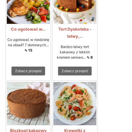
Co ugotować w...
Tort Dyskoteka -
łatwy,...
Co ugotować w niedzielę
na obiad? 7 domowych...
Bardzo łatwy tort
⇖ 15
kakaowy z lekkim
kremem serowo...
⇖ 8
Zobacz przepis!
Zobacz przepis!
Biszkopt kakaowy
Krewetki z