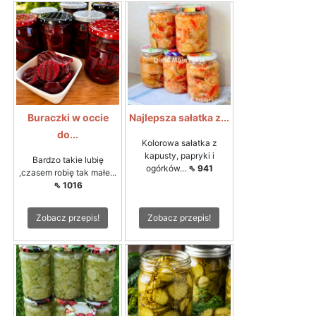
Buraczki w occie
Najlepsza sałatka z...
do...
Kolorowa sałatka z
kapusty, papryki i
Bardzo takie lubię
ogórków...
⇖ 941
,czasem robię tak małe...
⇖ 1016
Zobacz przepis!
Zobacz przepis!