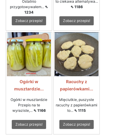
Ostatnio
to ciekawa alternatywa...
przygotowywałem...
⇖
⇖ 1186
1234
Zobacz przepis!
Zobacz przepis!
Ogórki w
Racuchy z
musztardzie...
papierówkami...
Ogórki w musztardzie
Mięciutkie, puszyste
Przepis na te
racuchy z papierówkami
wyraziste,...
⇖ 1166
to...
⇖ 1115
Zobacz przepis!
Zobacz przepis!