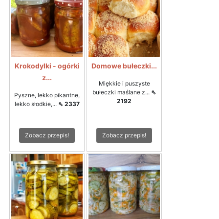
Krokodylki - ogórki
Domowe bułeczki...
z...
Miękkie i puszyste
bułeczki maślane z...
⇖
Pyszne, lekko pikantne,
2192
lekko słodkie,...
⇖ 2337
Zobacz przepis!
Zobacz przepis!