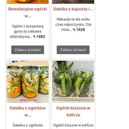
Rewelacyjne ogórki
Sałatka z kapusty i...
w...
Wakacje to dla wielu
czas odpoczynku. Dla
Ogórki z przyprawą
mnie...
⇖ 1326
gyros to ciekawa
alternatywa...
⇖ 1482
Zobacz przepis!
Zobacz przepis!
Sałatka z ogórków
Ogórki kiszone w
w...
kefirze
Sałatka z ogórków
Ogórki kiszone w kefirze