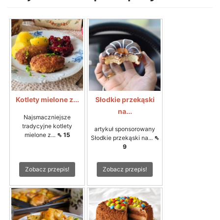
Kotlety mielone z...
Słodkie przekąski
na...
Najsmaczniejsze
tradycyjne kotlety
artykuł sponsorowany
mielone z...
⇖ 15
Słodkie przekąski na...
⇖
9
Zobacz przepis!
Zobacz przepis!