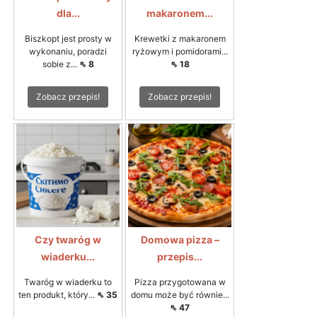
dla...
makaronem...
Biszkopt jest prosty w
Krewetki z makaronem
wykonaniu, poradzi
ryżowym i pomidorami...
sobie z...
⇖ 8
⇖ 18
Zobacz przepis!
Zobacz przepis!
Czy twaróg w
Domowa pizza –
wiaderku...
przepis...
Twaróg w wiaderku to
Pizza przygotowana w
ten produkt, który...
⇖ 35
domu może być równie...
⇖ 47