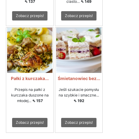
⇖ 137
ciasto...
⇖ 149
Zobacz przepis!
Zobacz przepis!
Pałki z kurczaka...
Śmietanowiec bez...
Przepis na pałki z
Jeśli szukacie pomysłu
kurczaka duszone na
na szybkie i smaczne...
młodej...
⇖ 157
⇖ 192
Zobacz przepis!
Zobacz przepis!