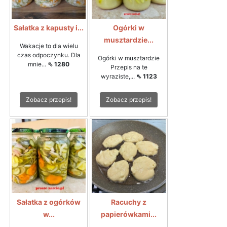
Sałatka z kapusty i...
Ogórki w
musztardzie...
Wakacje to dla wielu
czas odpoczynku. Dla
Ogórki w musztardzie
mnie...
⇖ 1280
Przepis na te
wyraziste,...
⇖ 1123
Zobacz przepis!
Zobacz przepis!
Sałatka z ogórków
Racuchy z
w...
papierówkami...