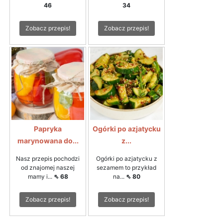
46
34
Zobacz przepis!
Zobacz przepis!
Papryka
Ogórki po azjatycku
marynowana do...
z...
Nasz przepis pochodzi
Ogórki po azjatycku z
od znajomej naszej
sezamem to przykład
mamy i...
⇖ 68
na...
⇖ 80
Zobacz przepis!
Zobacz przepis!