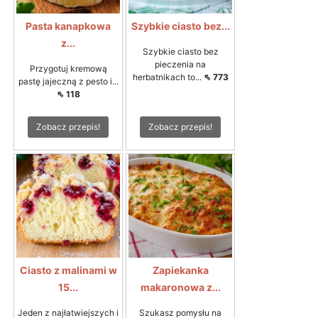
Pasta kanapkowa
Szybkie ciasto bez...
z...
Szybkie ciasto bez
pieczenia na
Przygotuj kremową
herbatnikach to...
⇖ 773
pastę jajeczną z pesto i...
⇖ 118
Zobacz przepis!
Zobacz przepis!
Ciasto z malinami w
Zapiekanka
15...
makaronowa z...
Jeden z najłatwiejszych i
Szukasz pomysłu na