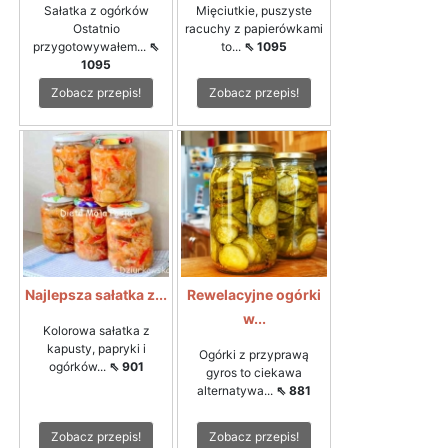
Sałatka z ogórków
Mięciutkie, puszyste
Ostatnio
racuchy z papierówkami
przygotowywałem...
⇖
to...
⇖ 1095
1095
Zobacz przepis!
Zobacz przepis!
Najlepsza sałatka z...
Rewelacyjne ogórki
w...
Kolorowa sałatka z
kapusty, papryki i
Ogórki z przyprawą
ogórków...
⇖ 901
gyros to ciekawa
alternatywa...
⇖ 881
Zobacz przepis!
Zobacz przepis!