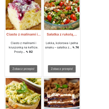
Ciasto z malinami i...
Sałatka z rukolą,...
Ciasto z malinami i
Lekka, kolorowa i pełna
kruszonką na kefirze.
smaku – sałatka z...
⇖ 74
Prosty...
⇖ 92
Zobacz przepis!
Zobacz przepis!