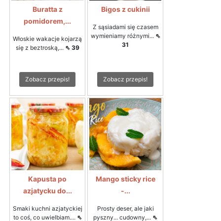
Buratta z
Bigos z cukinii
pomidorem,...
Z sąsiadami się czasem
wymieniamy różnymi...
⇖
Włoskie wakacje kojarzą
31
się z beztroską,...
⇖ 39
Zobacz przepis!
Zobacz przepis!
Kapusta po
Mango sticky rice
azjatycku do...
-...
Smaki kuchni azjatyckiej
Prosty deser, ale jaki
to coś, co uwielbiam....
⇖
pyszny... cudowny,...
⇖