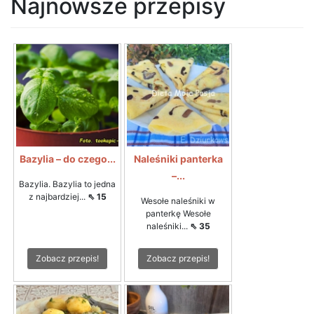
Najnowsze przepisy
Bazylia – do czego...
Naleśniki panterka
–...
Bazylia. Bazylia to jedna
z najbardziej...
⇖ 15
Wesołe naleśniki w
panterkę Wesołe
naleśniki...
⇖ 35
Zobacz przepis!
Zobacz przepis!