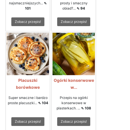
najsmaczniejszych...
⇖
prosty i smaczny
101
obiad?...
⇖ 94
Zobacz przepis!
Zobacz przepis!
Placuszki
Ogórki konserwowe
borówkowe
w...
Super smaczne i bardzo
Przepis na ogórki
proste placuszki...
⇖ 104
konserwowe w
plasterkach. ...
⇖ 108
Zobacz przepis!
Zobacz przepis!