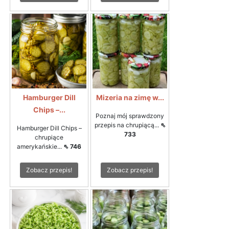
Hamburger Dill
Mizeria na zimę w...
Chips –...
Poznaj mój sprawdzony
przepis na chrupiącą...
⇖
Hamburger Dill Chips –
733
chrupiące
amerykańskie...
⇖ 746
Zobacz przepis!
Zobacz przepis!