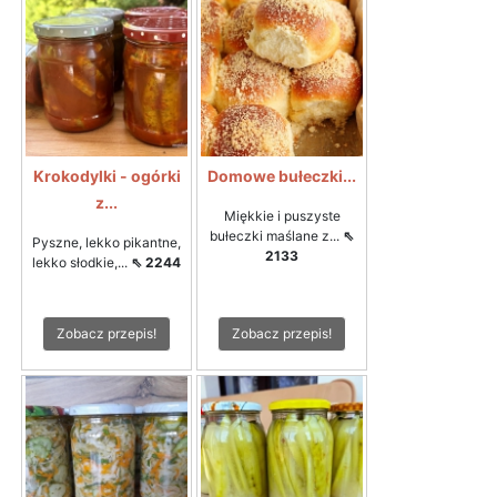
Krokodylki - ogórki
Domowe bułeczki...
z...
Miękkie i puszyste
bułeczki maślane z...
⇖
Pyszne, lekko pikantne,
2133
lekko słodkie,...
⇖ 2244
Zobacz przepis!
Zobacz przepis!