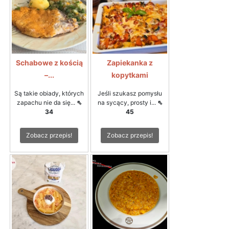
Schabowe z kością
Zapiekanka z
–...
kopytkami
Są takie obiady, których
Jeśli szukasz pomysłu
zapachu nie da się...
⇖
na sycący, prosty i...
⇖
34
45
Zobacz przepis!
Zobacz przepis!