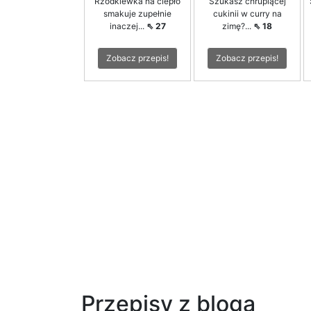
Rzodkiewka na ciepło
Szukasz chrupiącej
smakuje zupełnie
cukinii w curry na
inaczej...
⇖ 27
zimę?...
⇖ 18
Zobacz przepis!
Zobacz przepis!
Przepisy z bloga