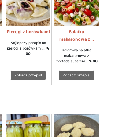
Pierogi z borówkami
Sałatka
makaronowa z...
Najlepszy przepis na
pierogi z borówkami....
⇖
Kolorowa sałatka
99
1
makaronowa z
mortadelą, serem...
⇖ 80
Zobacz przepis!
Zobacz przepis!