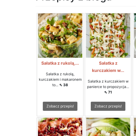
Sałatka z rukolą,...
Sałatka z
kurczakiem w...
Sałatka z rukolą,
kurczakiem i makaronem
Sałatka z kurczakiem w
to...
⇖ 38
panierce to propozycja...
⇖ 71
Zobacz przepis!
Zobacz przepis!