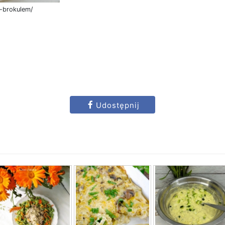
i-brokulem/
Udostępnij