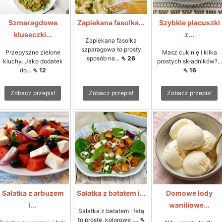
Szmaragdowe
Zapiekana fasolka...
Szybkie placuszki
kluseczki...
z...
Zapiekana fasolka
szparagowa to prosty
Przepyszne zielone
Masz cukinię i kilka
sposób na...
⇖ 26
kluchy. Jako dodatek
prostych składników?...
do...
⇖ 12
⇖ 16
Zobacz przepis!
Zobacz przepis!
Zobacz przepis!
Sałatka z arbuzem
Sałatka z batatem i...
Domowe lody
i...
waniliowe...
Sałatka z batatem i fetą
to proste, kolorowe i...
⇖