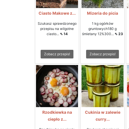
Ciasto Makowe z...
Mizeria do picia
Szukasz sprawdzonego
1 kg ogórków
przepisu na wilgotne
gruntowych180 g
ciasto...
⇖ 14
śmietany 12%300...
⇖ 23
Zobacz przepis!
Zobacz przepis!
Rzodkiewka na
Cukinia w zalewie
ciepło z...
curry...