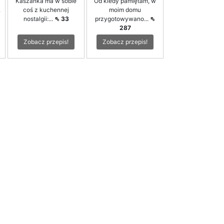
Kaszanka ma w sobie
Od kiedy pamiętam, w
.
coś z kuchennej
moim domu
nostalgii:...
⇖ 33
przygotowywano...
⇖
287
Zobacz przepis!
Zobacz przepis!