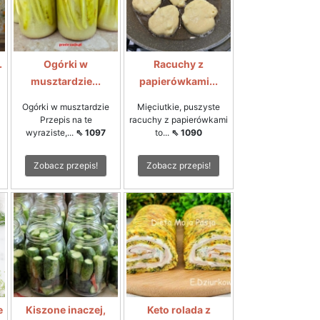
.
Ogórki w
Racuchy z
musztardzie...
papierówkami...
Ogórki w musztardzie
Mięciutkie, puszyste
Przepis na te
racuchy z papierówkami
wyraziste,...
⇖ 1097
to...
⇖ 1090
Zobacz przepis!
Zobacz przepis!
e
Kiszone inaczej,
Keto rolada z