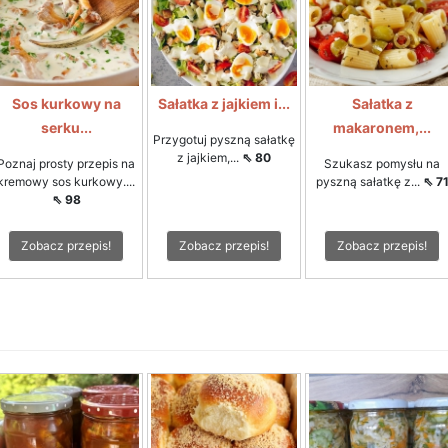
Sos kurkowy na
Sałatka z jajkiem i...
Sałatka z
serku...
makaronem,...
Przygotuj pyszną sałatkę
z jajkiem,...
⇖ 80
Poznaj prosty przepis na
Szukasz pomysłu na
kremowy sos kurkowy....
pyszną sałatkę z...
⇖ 7
⇖ 98
Zobacz przepis!
Zobacz przepis!
Zobacz przepis!