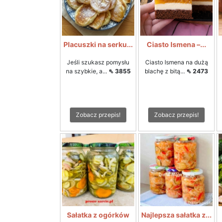
Placuszki na serku...
Ciasto Ismena –...
Jeśli szukasz pomysłu
Ciasto Ismena na dużą
na szybkie, a...
⇖ 3855
blachę z bitą...
⇖ 2473
Zobacz przepis!
Zobacz przepis!
Sałatka z ogórków
Najlepsza sałatka z...