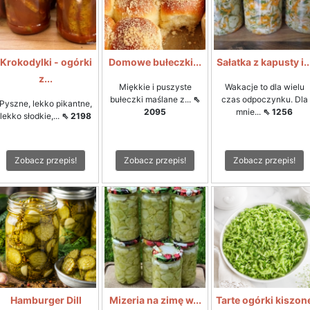
Krokodylki - ogórki
Domowe bułeczki...
Sałatka z kapusty i..
z...
Miękkie i puszyste
Wakacje to dla wielu
bułeczki maślane z...
⇖
czas odpoczynku. Dla
Pyszne, lekko pikantne,
2095
mnie...
⇖ 1256
lekko słodkie,...
⇖ 2198
Zobacz przepis!
Zobacz przepis!
Zobacz przepis!
Hamburger Dill
Mizeria na zimę w...
Tarte ogórki kiszon