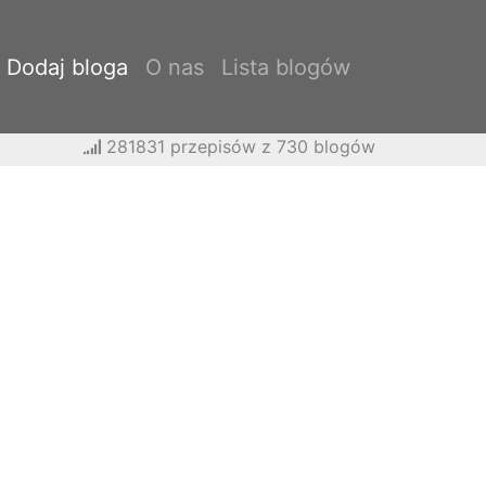
Dodaj bloga
O nas
Lista blogów
281831 przepisów z 730 blogów