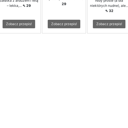
Sałatka z arbuzem i fetą
Niby proste (a dla
29
– lekka,...
⇖ 29
niektórych nudne), ale..
⇖ 32
Zobacz przepis!
Zobacz przepis!
Zobacz przepis!