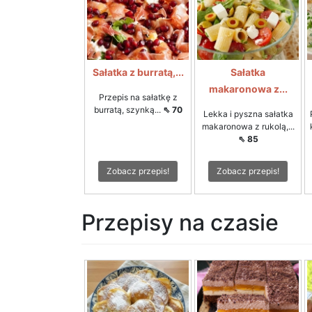
Sałatka z burratą,...
Sałatka
makaronowa z...
Przepis na sałatkę z
burratą, szynką...
⇖ 70
Lekka i pyszna sałatka
makaronowa z rukolą,...
⇖ 85
Zobacz przepis!
Zobacz przepis!
Przepisy na czasie