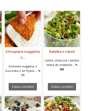
Chrupiące nuggetsy
Sałatka z rukoli
z...
Lekka, smaczna i bardzo
łatwa do zrobienia...
⇖
Domowe nuggetsy z
88
kurczaka z air fryera....
⇖
71
Zobacz przepis!
Zobacz przepis!