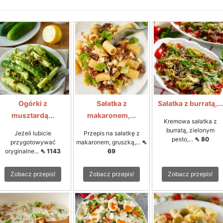
Ogórki z
Sałatka z
Sałatka z burratą,...
musztardą...
makaronem,...
Kremowa sałatka z
burratą, zielonym
Jeżeli lubicie
Przepis na sałatkę z
pesto,...
⇖ 80
przygotowywać
makaronem, gruszką,...
⇖
oryginalne...
⇖ 1143
69
Zobacz przepis!
Zobacz przepis!
Zobacz przepis!