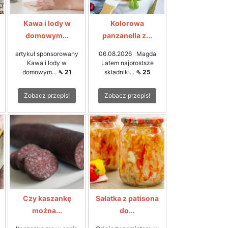
Kawa i lody w
Kolorowa
domowym...
panzanella z...
artykuł sponsorowany
06.08.2026 Magda
Kawa i lody w
Latem najprostsze
domowym...
⇖ 21
składniki...
⇖ 25
Zobacz przepis!
Zobacz przepis!
Czy kaszankę
Sałatka z patisona
można...
do...