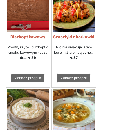
Biszkopt kawowy
Szaszłyki z karkówki
Prosty, szybki biszkopt o
Nic nie smakuje latem
smaku kawowym -baza
lepiej niż aromatyczne...
do...
⇖ 29
⇖ 37
Zobacz przepis!
Zobacz przepis!