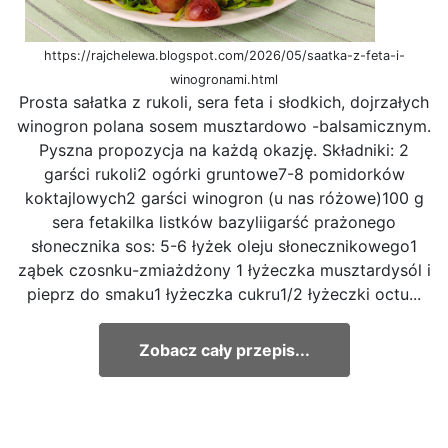
https://rajchelewa.blogspot.com/2026/05/saatka-z-feta-i-
winogronami.html
Prosta sałatka z rukoli, sera feta i słodkich, dojrzałych
winogron polana sosem musztardowo -balsamicznym.
Pyszna propozycja na każdą okazję. Składniki: 2
garści rukoli2 ogórki gruntowe7-8 pomidorków
koktajlowych2 garści winogron (u nas różowe)100 g
sera fetakilka listków bazyliigarść prażonego
słonecznika sos: 5-6 łyżek oleju słonecznikowego1
ząbek czosnku-zmiażdżony 1 łyżeczka musztardysól i
pieprz do smaku1 łyżeczka cukru1/2 łyżeczki octu...
Zobacz cały przepis...