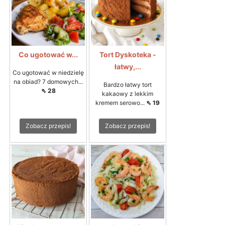
Co ugotować w...
Tort Dyskoteka -
łatwy,...
Co ugotować w niedzielę
na obiad? 7 domowych...
Bardzo łatwy tort
⇖ 28
kakaowy z lekkim
kremem serowo...
⇖ 19
Zobacz przepis!
Zobacz przepis!