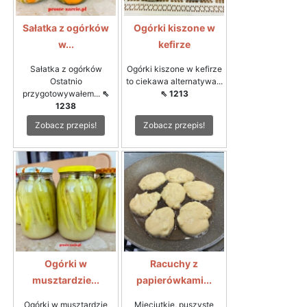
Sałatka z ogórków
Ogórki kiszone w
w...
kefirze
Sałatka z ogórków
Ogórki kiszone w kefirze
Ostatnio
to ciekawa alternatywa...
przygotowywałem...
⇖
⇖ 1213
1238
Zobacz przepis!
Zobacz przepis!
Ogórki w
Racuchy z
musztardzie...
papierówkami...
Ogórki w musztardzie
Mięciutkie, puszyste