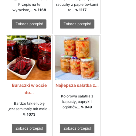
Przepis na te
racuchy z papierówkami
wyraziste,...
⇖ 1168
to...
⇖ 1117
Zobacz przepis!
Zobacz przepis!
Buraczki w occie
Najlepsza sałatka z...
do...
Kolorowa sałatka z
kapusty, papryki i
Bardzo takie lubię
ogórków...
⇖ 949
,czasem robię tak małe...
⇖ 1073
Zobacz przepis!
Zobacz przepis!