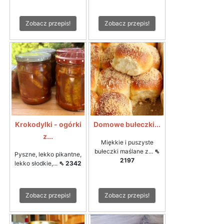
Zobacz przepis!
Zobacz przepis!
Krokodylki - ogórki
Domowe bułeczki...
z...
Miękkie i puszyste
bułeczki maślane z...
⇖
Pyszne, lekko pikantne,
2197
lekko słodkie,...
⇖ 2342
Zobacz przepis!
Zobacz przepis!