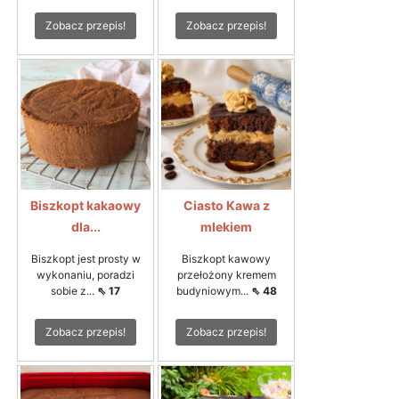
Zobacz przepis!
Zobacz przepis!
Biszkopt kakaowy
Ciasto Kawa z
dla...
mlekiem
Biszkopt jest prosty w
Biszkopt kawowy
wykonaniu, poradzi
przełożony kremem
sobie z...
⇖ 17
budyniowym...
⇖ 48
Zobacz przepis!
Zobacz przepis!