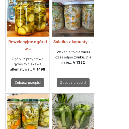
Rewelacyjne ogórki
Sałatka z kapusty i...
w...
Wakacje to dla wielu
czas odpoczynku. Dla
Ogórki z przyprawą
mnie...
⇖ 1332
gyros to ciekawa
alternatywa...
⇖ 1498
Zobacz przepis!
Zobacz przepis!