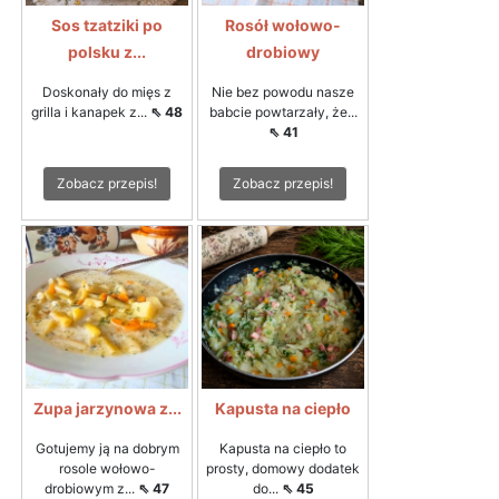
Sos tzatziki po
Rosół wołowo-
polsku z...
drobiowy
Doskonały do mięs z
Nie bez powodu nasze
grilla i kanapek z...
⇖ 48
babcie powtarzały, że...
⇖ 41
Zobacz przepis!
Zobacz przepis!
Zupa jarzynowa z...
Kapusta na ciepło
Gotujemy ją na dobrym
Kapusta na ciepło to
rosole wołowo-
prosty, domowy dodatek
drobiowym z...
⇖ 47
do...
⇖ 45