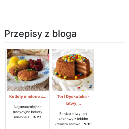
Przepisy z bloga
Kotlety mielone z...
Tort Dyskoteka -
łatwy,...
Najsmaczniejsze
tradycyjne kotlety
Bardzo łatwy tort
mielone z...
⇖ 27
kakaowy z lekkim
kremem serowo...
⇖ 19