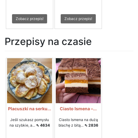
Zobacz przepis!
Zobacz przepis!
Przepisy na czasie
Placuszki na serku...
Ciasto Ismena –...
Jeśli szukasz pomysłu
Ciasto Ismena na dużą
na szybkie, a...
⇖ 4634
blachę z bitą...
⇖ 2836