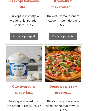
Biszkopt kakaowy
Krewetki z
dla...
makaronem...
Biszkopt jest prosty w
Krewetki z makaronem
wykonaniu, poradzi
ryżowym i pomidorami...
sobie z...
⇖ 17
⇖ 25
Zobacz przepis!
Zobacz przepis!
Czy twaróg w
Domowa pizza –
wiaderku...
przepis...
Twaróg w wiaderku to
Pizza przygotowana w
ten produkt, który...
⇖ 37
domu może być równie...
⇖ 50