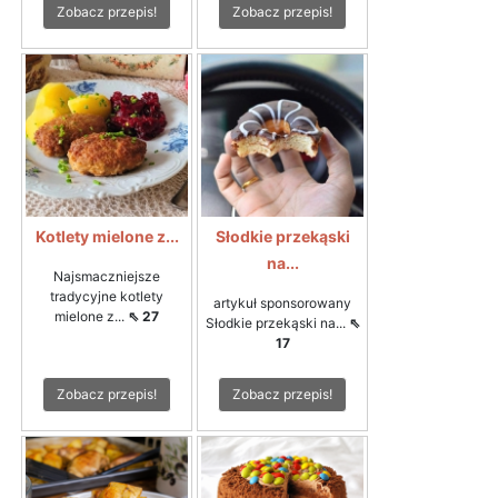
Zobacz przepis!
Zobacz przepis!
Kotlety mielone z...
Słodkie przekąski
na...
Najsmaczniejsze
tradycyjne kotlety
artykuł sponsorowany
mielone z...
⇖ 27
Słodkie przekąski na...
⇖
17
Zobacz przepis!
Zobacz przepis!