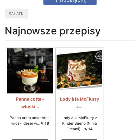
Udostępnij
SAŁATKI
Najnowsze przepisy
Panna cotta –
Lody à la McFlurry
włoski...
z...
Panna cotta amaretto –
Lody à la McFlurry z
włoski deser w...
⇖ 18
Kinder Bueno (Ninja
Creami)...
⇖ 14