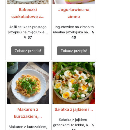
Babeczki
Jogurtowiec na
czekoladowe z...
zimno
Jeśli szukasz prostego
Jogurtowiec na zimno to
przepisu na mięciutkie,...
idealna przekąska na...
⇖
⇖ 37
40
Zobacz przepis!
Zobacz przepis!
Makaron z
Sałatka z jajkiem i...
kurczakiem,...
Sałatka z jajkiem i
grzankami to lekka, a...
⇖
Makaron z kurczakiem,