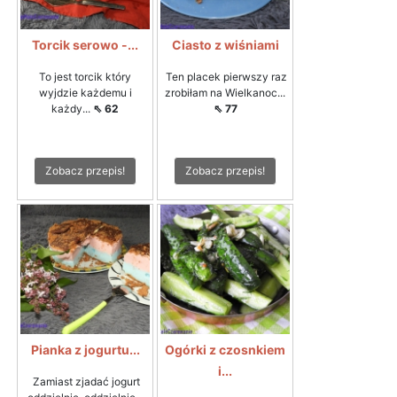
Torcik serowo -...
Ciasto z wiśniami
To jest torcik który
Ten placek pierwszy raz
wyjdzie każdemu i
zrobiłam na Wielkanoc...
każdy...
⇖ 62
⇖ 77
Zobacz przepis!
Zobacz przepis!
Pianka z jogurtu...
Ogórki z czosnkiem
i...
Zamiast zjadać jogurt