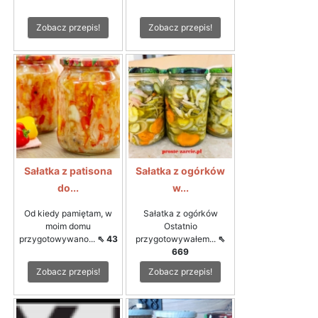
Zobacz przepis!
Zobacz przepis!
Sałatka z patisona
Sałatka z ogórków
do...
w...
Od kiedy pamiętam, w
Sałatka z ogórków
moim domu
Ostatnio
przygotowywano...
⇖ 43
przygotowywałem...
⇖
669
Zobacz przepis!
Zobacz przepis!