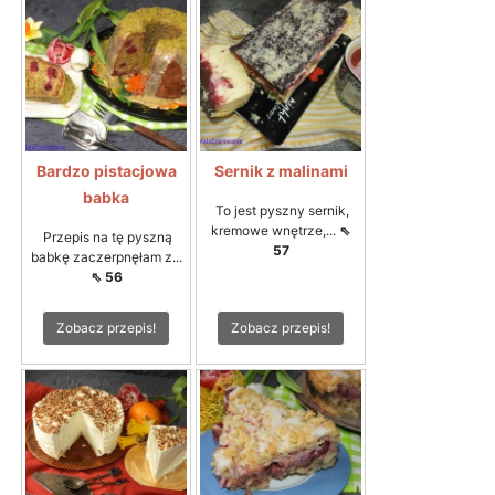
Bardzo pistacjowa
Sernik z malinami
babka
To jest pyszny sernik,
kremowe wnętrze,...
⇖
Przepis na tę pyszną
57
babkę zaczerpnęłam z...
⇖ 56
Zobacz przepis!
Zobacz przepis!