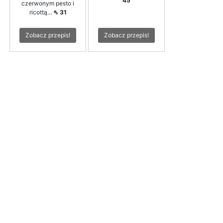
45
czerwonym pesto i
ricottą...
⇖ 31
Zobacz przepis!
Zobacz przepis!