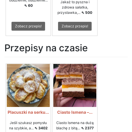
oddzielnie, oddzielnie...
Jakaż to pyszna i
⇖ 60
zdrowa sałatka,
przystawka,...
⇖ 500
Zobacz przepis!
Zobacz przepis!
Przepisy na czasie
Placuszki na serku...
Ciasto Ismena –...
Jeśli szukasz pomysłu
Ciasto Ismena na dużą
na szybkie, a...
⇖ 3402
blachę z bitą...
⇖ 2377