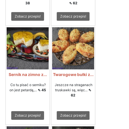
38
⇖ 62
Zobacz przepis!
Zobacz przepis!
Sernik na zimno z...
Twarogowe bułki z...
Co tu pisać o serniku?
Jeszcze na straganach
on jest petardą,...
⇖ 45
truskawki są, więc...
⇖
62
Zobacz przepis!
Zobacz przepis!