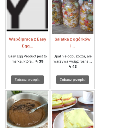
Współpraca z Easy
Sałatka z ogórków
Egg...
i...
Easy Egg Product jest to
Upał nie odpuszcza, ale
marka, która...
⇖ 39
warzywa wciąż rosną,...
⇖ 43
Zobacz przepis!
Zobacz przepis!