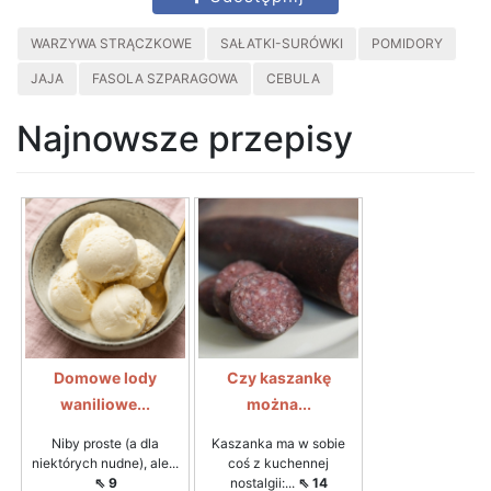
WARZYWA STRĄCZKOWE
SAŁATKI-SURÓWKI
POMIDORY
JAJA
FASOLA SZPARAGOWA
CEBULA
Najnowsze przepisy
Domowe lody
Czy kaszankę
waniliowe...
można...
Niby proste (a dla
Kaszanka ma w sobie
niektórych nudne), ale...
coś z kuchennej
⇖ 9
nostalgii:...
⇖ 14