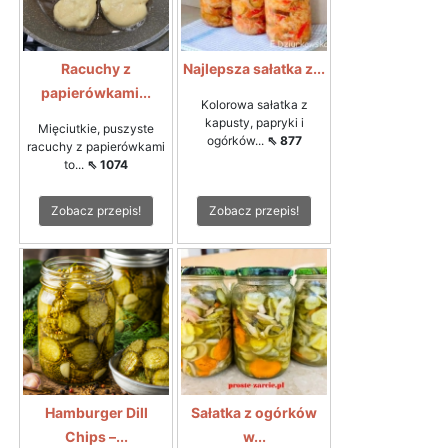
Racuchy z
Najlepsza sałatka z...
papierówkami...
Kolorowa sałatka z
kapusty, papryki i
Mięciutkie, puszyste
ogórków...
⇖ 877
racuchy z papierówkami
to...
⇖ 1074
Zobacz przepis!
Zobacz przepis!
Hamburger Dill
Sałatka z ogórków
Chips –...
w...