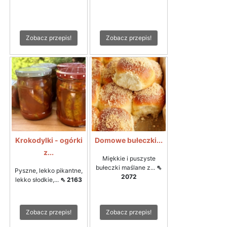
Zobacz przepis!
Zobacz przepis!
Krokodylki - ogórki
Domowe bułeczki...
z...
Miękkie i puszyste
bułeczki maślane z...
⇖
Pyszne, lekko pikantne,
2072
lekko słodkie,...
⇖ 2163
Zobacz przepis!
Zobacz przepis!