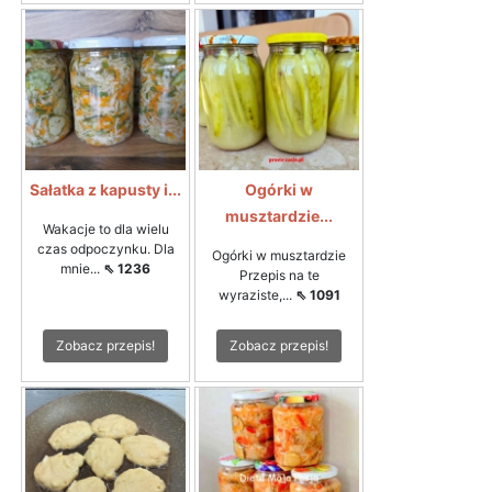
Sałatka z kapusty i...
Ogórki w
musztardzie...
Wakacje to dla wielu
czas odpoczynku. Dla
Ogórki w musztardzie
mnie...
⇖ 1236
Przepis na te
wyraziste,...
⇖ 1091
Zobacz przepis!
Zobacz przepis!