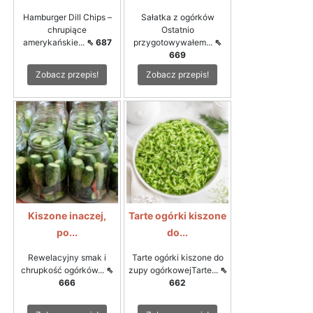
Hamburger Dill Chips –
Sałatka z ogórków
chrupiące
Ostatnio
amerykańskie...
⇖ 687
przygotowywałem...
⇖
669
Zobacz przepis!
Zobacz przepis!
Kiszone inaczej,
Tarte ogórki kiszone
po...
do...
Rewelacyjny smak i
Tarte ogórki kiszone do
chrupkość ogórków...
⇖
zupy ogórkowejTarte...
⇖
666
662