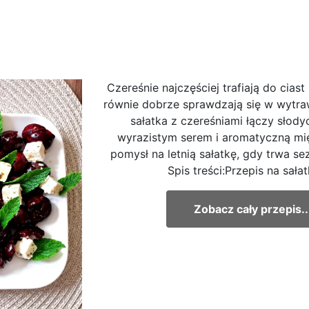
Czereśnie najczęściej trafiają do ciast
równie dobrze sprawdzają się w wytra
sałatka z czereśniami łączy słod
wyrazistym serem i aromatyczną mi
pomysł na letnią sałatkę, gdy trwa se
Spis treści:Przepis na sałatk
Zobacz cały przepis..