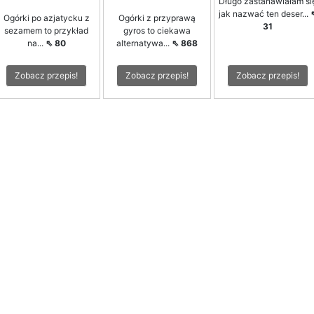
Długo zastanawiałam si
jak nazwać ten deser...
Ogórki po azjatycku z
Ogórki z przyprawą
31
sezamem to przykład
gyros to ciekawa
na...
⇖ 80
alternatywa...
⇖ 868
Zobacz przepis!
Zobacz przepis!
Zobacz przepis!