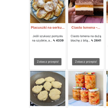
Placuszki na serku...
Ciasto Ismena –...
Jeśli szukasz pomysłu
Ciasto Ismena na dużą
na szybkie, a...
⇖ 4339
blachę z bitą...
⇖ 2641
Zobacz przepis!
Zobacz przepis!