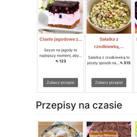
Ciasto jagodowe z...
Sałatka z
rzodkiewką,...
Sezon na jagody to
najlepszy moment, aby...
Sałatka z rzodkiewką to
⇖ 123
prosty sposób na...
⇖ 515
Zobacz przepis!
Zobacz przepis!
Przepisy na czasie