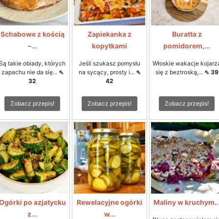
Schabowe z kością
Zapiekanka z
Buratta z
–...
kopytkami
pomidorem,...
Są takie obiady, których
Jeśli szukasz pomysłu
Włoskie wakacje kojarz
zapachu nie da się...
⇖
na sycący, prosty i...
⇖
się z beztroską,...
⇖ 39
32
42
Zobacz przepis!
Zobacz przepis!
Zobacz przepis!
Ogórki po azjatycku
Rewelacyjne ogórki
Maliny w kruchym..
z...
w...