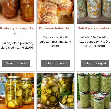
Krokodylki - ogórki
Domowe bułeczki...
Sałatka z kapusty i..
z...
Miękkie i puszyste
Wakacje to dla wielu
bułeczki maślane z...
⇖
czas odpoczynku. Dla
Pyszne, lekko pikantne,
2133
mnie...
⇖ 1280
lekko słodkie,...
⇖ 2244
Zobacz przepis!
Zobacz przepis!
Zobacz przepis!