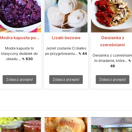
Modra kapusta po...
Lizaki bezowe
Owsianka z
czereśniami
Modra kapusta to
Jeżeli zostanie Ci białko
klasyczny dodatek do
po przygotowaniu...
⇖ 44
Owsianka z czereśniam
obiadu....
⇖ 630
to śniadanie, które...
⇖
48
Zobacz przepis!
Zobacz przepis!
Zobacz przepis!