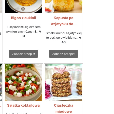
Bigos z cukinii
Kapusta po
azjatycku do...
Z sąsiadami się czasem
wymieniamy różnymi...
⇖
ą
Smaki kuchni azjatyckiej
31
to coś, co uwielbiam....
⇖
46
Zobacz przepis!
Zobacz przepis!
.
Sałatka koktajlowa
Ciasteczka
miodowe