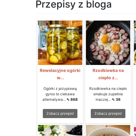
Przepisy z bloga
Rewelacyjne ogórki
Rzodkiewka na
w...
ciepło z...
Ogórki z przyprawą
Rzodkiewka na ciepło
gyros to ciekawa
smakuje zupełnie
alternatywa...
⇖ 868
inaczej...
⇖ 36
Zobacz przepis!
Zobacz przepis!