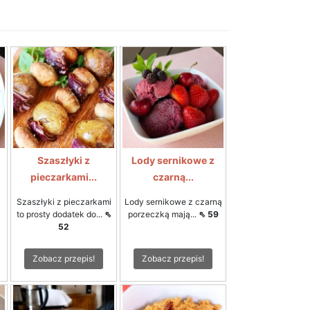
Szaszłyki z
Lody sernikowe z
pieczarkami...
czarną...
Szaszłyki z pieczarkami
Lody sernikowe z czarną
to prosty dodatek do...
⇖
porzeczką mają...
⇖ 59
52
Zobacz przepis!
Zobacz przepis!