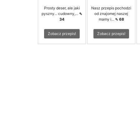
Prosty deser, ale jaki
Nasz przepis pochodzi
pyszny... cudowny,...
⇖
od znajomej naszej
34
mamy i...
⇖ 68
Zobacz przepis!
Zobacz przepis!