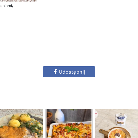
esniami/
Udostępnij