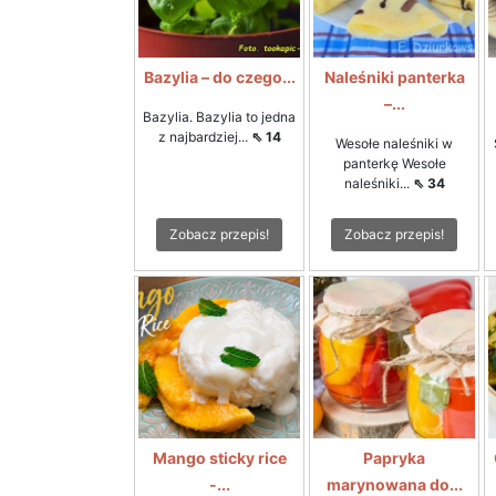
Bazylia – do czego...
Naleśniki panterka
–...
Bazylia. Bazylia to jedna
z najbardziej...
⇖ 14
Wesołe naleśniki w
panterkę Wesołe
naleśniki...
⇖ 34
Zobacz przepis!
Zobacz przepis!
Mango sticky rice
Papryka
-...
marynowana do...