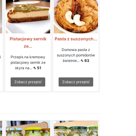
Pistacjowy sernik
Pasta z suszonych...
ze...
Domowa pasta z
suszonych pomidorów
i
Przepis na kremowy
świetnie...
⇖ 63
pistacjowy sernik ze
skyra na...
⇖ 51
Zobacz przepis!
Zobacz przepis!