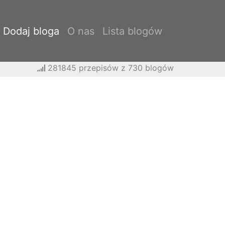
Dodaj bloga
O nas
Lista blogów
281845 przepisów z 730 blogów