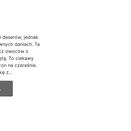
 i deserów, jednak
wnych daniach. Ta
ycz owoców z
ętą. To ciekawy
zon na czereśnie.
ę z...
.