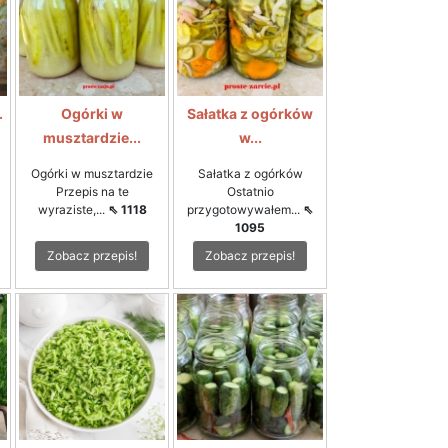
.
Ogórki w
Sałatka z ogórków
musztardzie...
w...
Ogórki w musztardzie
Sałatka z ogórków
Przepis na te
Ostatnio
wyraziste,...
⇖ 1118
przygotowywałem...
⇖
1095
Zobacz przepis!
Zobacz przepis!