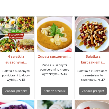
4 sałatki z
Zupa z suszonymi...
Sałatka z
suszonymi...
kurczakiem i...
Zupa z suszonymi
pomidorami to krem o
Sałatki z suszonymi
Sałatka z kurczakiem i
wyrazistym...
⇖ 42
pomidorami to dobry
czereśniami to
wybór,...
⇖ 51
sezonowy...
⇖ 37
Zobacz przepis!
Zobacz przepis!
Zobacz przepis!