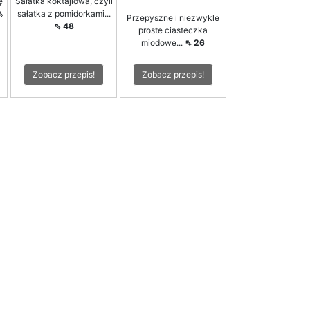
ę
Sałatka koktajlowa, czyli
⇖
sałatka z pomidorkami...
Przepyszne i niezwykle
⇖ 48
proste ciasteczka
miodowe...
⇖ 26
Zobacz przepis!
Zobacz przepis!