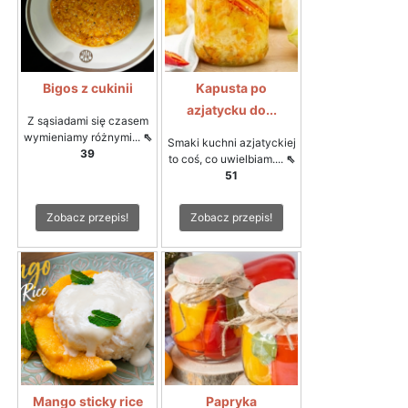
Bigos z cukinii
Kapusta po
azjatycku do...
Z sąsiadami się czasem
wymieniamy różnymi...
⇖
Smaki kuchni azjatyckiej
39
to coś, co uwielbiam....
⇖
51
Zobacz przepis!
Zobacz przepis!
Mango sticky rice
Papryka