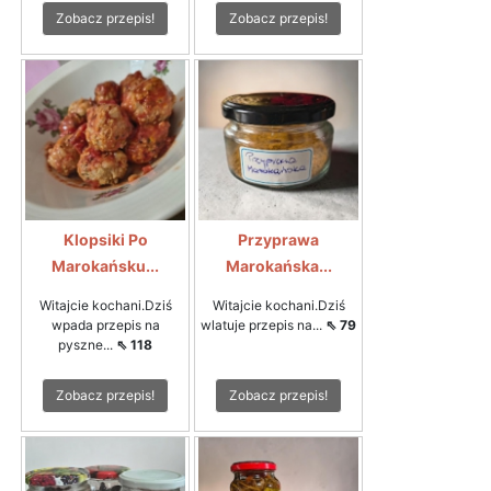
Zobacz przepis!
Zobacz przepis!
Klopsiki Po
Przyprawa
Marokańsku...
Marokańska...
Witajcie kochani.Dziś
Witajcie kochani.Dziś
wpada przepis na
wlatuje przepis na...
⇖ 79
pyszne...
⇖ 118
Zobacz przepis!
Zobacz przepis!