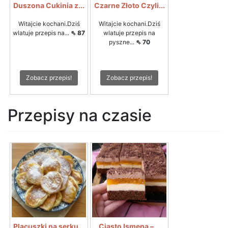
Duszona Cukinia z...
Czarne Złoto Czyli...
Witajcie kochani.Dziś
Witajcie kochani.Dziś
wlatuje przepis na...
⇖ 87
wlatuje przepis na
pyszne...
⇖ 70
Zobacz przepis!
Zobacz przepis!
Przepisy na czasie
Placuszki na serku...
Ciasto Ismena –...