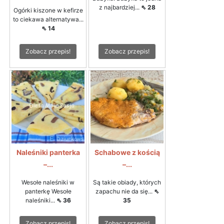
z najbardziej...
⇖ 28
Ogórki kiszone w kefirze
to ciekawa alternatywa...
⇖ 14
Zobacz przepis!
Zobacz przepis!
Naleśniki panterka
Schabowe z kością
–...
–...
Wesołe naleśniki w
Są takie obiady, których
panterkę Wesołe
zapachu nie da się...
⇖
naleśniki...
⇖ 36
35
Zobacz przepis!
Zobacz przepis!