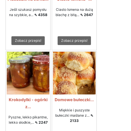
Jeśli szukasz pomysłu
Ciasto Ismena na dużą
na szybkie, a...
⇖ 4358
blachę z bitą...
⇖ 2647
Zobacz przepis!
Zobacz przepis!
Krokodylki - ogórki
Domowe bułeczki...
z...
Miękkie i puszyste
bułeczki maślane z...
⇖
Pyszne, lekko pikantne,
2133
lekko słodkie,...
⇖ 2247