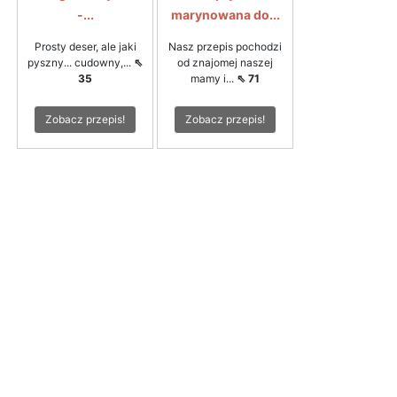
-...
marynowana do...
Prosty deser, ale jaki
Nasz przepis pochodzi
pyszny... cudowny,...
⇖
od znajomej naszej
35
mamy i...
⇖ 71
Zobacz przepis!
Zobacz przepis!