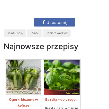
Udostępnij
Sałatki sosy
Sałatki
Dania z Warzyw
Najnowsze przepisy
Ogórki kiszone w
Bazylia – do czego...
kefirze
Bazylia. Bazylia to jedna