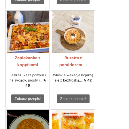
Zapiekanka z
Buratta z
kopytkami
pomidorem,...
Jeśli szukasz pomysłu
Włoskie wakacje kojarzą
na sycący, prosty i...
⇖
się z beztroską,...
⇖ 42
46
Zobacz przepis!
Zobacz przepis!