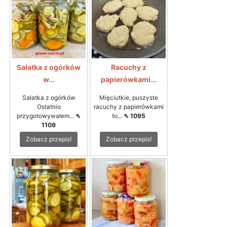
Sałatka z ogórków
Racuchy z
w...
papierówkami...
Sałatka z ogórków
Mięciutkie, puszyste
Ostatnio
racuchy z papierówkami
przygotowywałem...
⇖
to...
⇖ 1095
1109
Zobacz przepis!
Zobacz przepis!