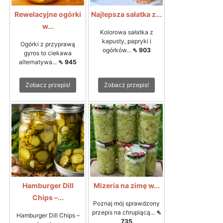
Rewelacyjne ogórki
Najlepsza sałatka z...
w...
Kolorowa sałatka z
kapusty, papryki i
Ogórki z przyprawą
ogórków...
⇖ 903
gyros to ciekawa
alternatywa...
⇖ 945
Zobacz przepis!
Zobacz przepis!
Hamburger Dill
Mizeria na zimę w...
Chips –...
Poznaj mój sprawdzony
przepis na chrupiącą...
⇖
Hamburger Dill Chips –
735