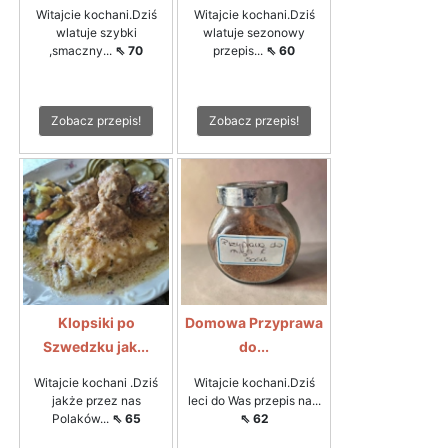
Witajcie kochani.Dziś
Witajcie kochani.Dziś
wlatuje szybki
wlatuje sezonowy
,smaczny...
⇖ 70
przepis...
⇖ 60
Zobacz przepis!
Zobacz przepis!
Klopsiki po
Domowa Przyprawa
Szwedzku jak...
do...
Witajcie kochani .Dziś
Witajcie kochani.Dziś
jakże przez nas
leci do Was przepis na...
Polaków...
⇖ 65
⇖ 62