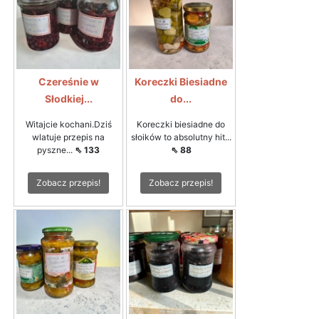
Czereśnie w
Koreczki Biesiadne
Słodkiej...
do...
Witajcie kochani.Dziś
Koreczki biesiadne do
wlatuje przepis na
słoików to absolutny hit...
pyszne...
⇖ 133
⇖ 88
Zobacz przepis!
Zobacz przepis!