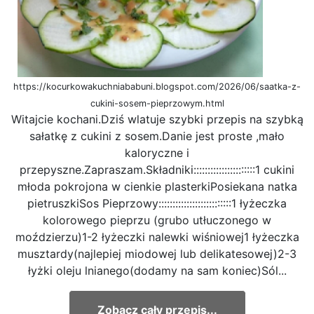
https://kocurkowakuchniababuni.blogspot.com/2026/06/saatka-z-
cukini-sosem-pieprzowym.html
Witajcie kochani.Dziś wlatuje szybki przepis na szybką
sałatkę z cukini z sosem.Danie jest proste ,mało
kaloryczne i
przepyszne.Zapraszam.Składniki::::::::::::::::::::::1 cukini
młoda pokrojona w cienkie plasterkiPosiekana natka
pietruszkiSos Pieprzowy::::::::::::::::::::::::::1 łyżeczka
kolorowego pieprzu (grubo utłuczonego w
moździerzu)1-2 łyżeczki nalewki wiśniowej1 łyżeczka
musztardy(najlepiej miodowej lub delikatesowej)2-3
łyżki oleju lnianego(dodamy na sam koniec)Sól...
Zobacz cały przepis...