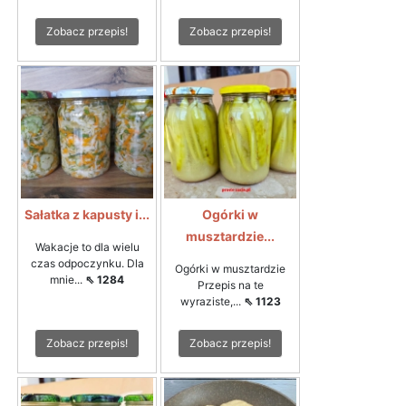
Zobacz przepis!
Zobacz przepis!
Sałatka z kapusty i...
Ogórki w
musztardzie...
Wakacje to dla wielu
czas odpoczynku. Dla
Ogórki w musztardzie
mnie...
⇖ 1284
Przepis na te
wyraziste,...
⇖ 1123
Zobacz przepis!
Zobacz przepis!