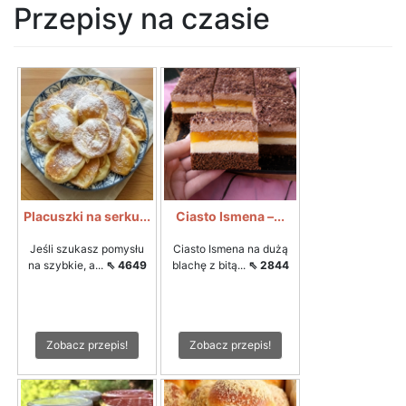
Przepisy na czasie
Placuszki na serku...
Ciasto Ismena –...
Jeśli szukasz pomysłu
Ciasto Ismena na dużą
na szybkie, a...
⇖ 4649
blachę z bitą...
⇖ 2844
Zobacz przepis!
Zobacz przepis!