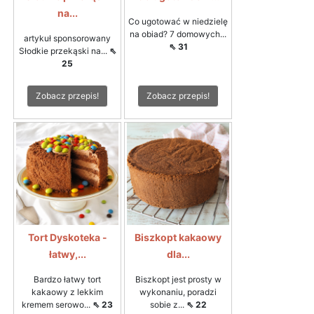
na...
Co ugotować w niedzielę
na obiad? 7 domowych...
artykuł sponsorowany
⇖ 31
Słodkie przekąski na...
⇖
25
Zobacz przepis!
Zobacz przepis!
Tort Dyskoteka -
Biszkopt kakaowy
łatwy,...
dla...
Bardzo łatwy tort
Biszkopt jest prosty w
kakaowy z lekkim
wykonaniu, poradzi
kremem serowo...
⇖ 23
sobie z...
⇖ 22