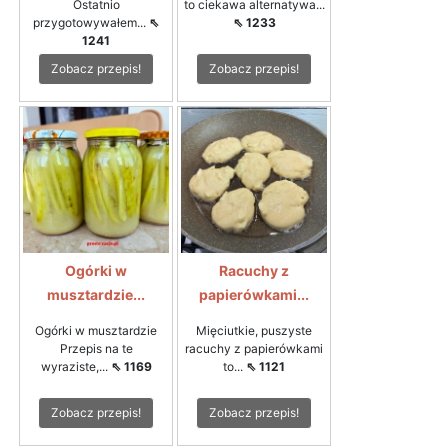
Ostatnio
to ciekawa alternatywa...
przygotowywałem...
⇖
⇖ 1233
1241
Zobacz przepis!
Zobacz przepis!
Ogórki w
Racuchy z
musztardzie...
papierówkami...
Ogórki w musztardzie
Mięciutkie, puszyste
Przepis na te
racuchy z papierówkami
wyraziste,...
⇖ 1169
to...
⇖ 1121
Zobacz przepis!
Zobacz przepis!