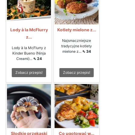
Lody à la McFlurry
Kotlety mielone z...
z...
Najsmaczniejsze
tradycyjne kotlety
Lody à la McFlurry z
mielone z...
⇖ 34
Kinder Bueno (Ninja
Creami)...
⇖ 24
Zobacz przepis!
Zobacz przepis!
Słodkie przekąski
Co ugotować w...