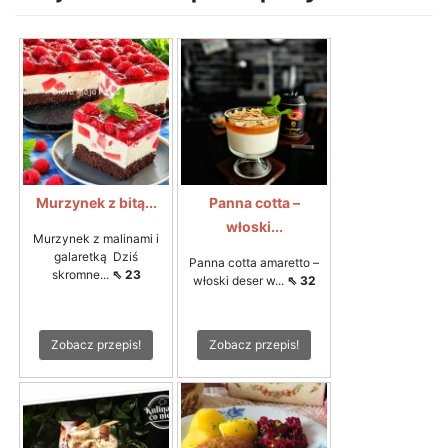
Murzynek z bitą...
Panna cotta –
włoski...
Murzynek z malinami i
galaretką Dziś
Panna cotta amaretto –
skromne...
⇖ 23
włoski deser w...
⇖ 32
Zobacz przepis!
Zobacz przepis!