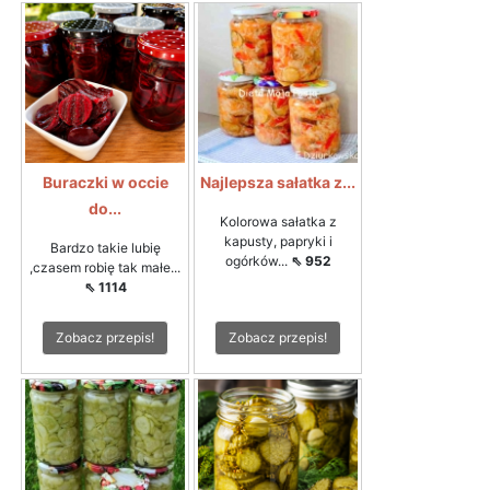
Buraczki w occie
Najlepsza sałatka z...
do...
Kolorowa sałatka z
kapusty, papryki i
Bardzo takie lubię
ogórków...
⇖ 952
,czasem robię tak małe...
⇖ 1114
Zobacz przepis!
Zobacz przepis!