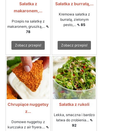
Sałatka z
Sałatka z burratą,...
makaronem,...
Kremowa sałatka z
burratą, zielonym
Przepis na sałatkę z
pesto,...
⇖ 85
makaronem, gruszką,...
⇖
78
Zobacz przepis!
Zobacz przepis!
Chrupiące nuggetsy
Sałatka z rukoli
z...
Lekka, smaczna i bardzo
łatwa do zrobienia...
⇖
Domowe nuggetsy z
92
kurczaka z air fryera....
⇖