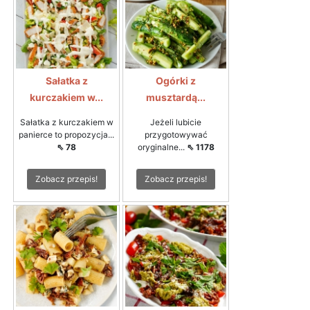
Sałatka z
Ogórki z
kurczakiem w...
musztardą...
Sałatka z kurczakiem w
Jeżeli lubicie
panierce to propozycja...
przygotowywać
⇖ 78
oryginalne...
⇖ 1178
Zobacz przepis!
Zobacz przepis!