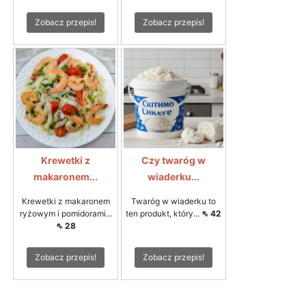
Zobacz przepis!
Zobacz przepis!
Krewetki z
Czy twaróg w
makaronem...
wiaderku...
Krewetki z makaronem
Twaróg w wiaderku to
ryżowym i pomidorami...
ten produkt, który...
⇖ 42
⇖ 28
Zobacz przepis!
Zobacz przepis!