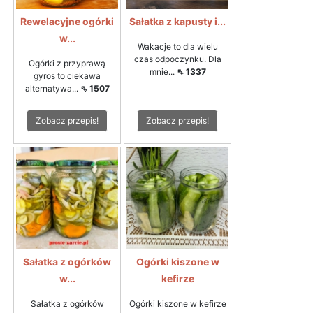
Rewelacyjne ogórki
Sałatka z kapusty i...
w...
Wakacje to dla wielu
czas odpoczynku. Dla
Ogórki z przyprawą
mnie...
⇖ 1337
gyros to ciekawa
alternatywa...
⇖ 1507
Zobacz przepis!
Zobacz przepis!
Sałatka z ogórków
Ogórki kiszone w
w...
kefirze
Sałatka z ogórków
Ogórki kiszone w kefirze