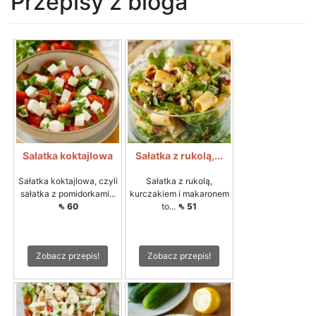
Przepisy z bloga
Sałatka koktajlowa
Sałatka z rukolą,...
Sałatka koktajlowa, czyli
Sałatka z rukolą,
sałatka z pomidorkami...
kurczakiem i makaronem
⇖ 60
to...
⇖ 51
Zobacz przepis!
Zobacz przepis!