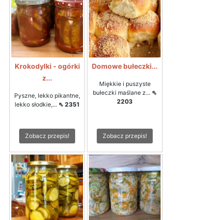
Krokodylki - ogórki
Domowe bułeczki...
z...
Miękkie i puszyste
bułeczki maślane z...
⇖
Pyszne, lekko pikantne,
2203
lekko słodkie,...
⇖ 2351
Zobacz przepis!
Zobacz przepis!