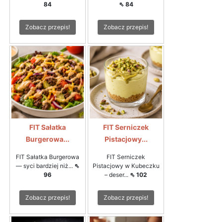
84
⇖ 84
Zobacz przepis!
Zobacz przepis!
FIT Sałatka
FIT Serniczek
Burgerowa...
Pistacjowy...
FIT Sałatka Burgerowa
FIT Serniczek
— syci bardziej niż...
⇖
Pistacjowy w Kubeczku
96
– deser...
⇖ 102
Zobacz przepis!
Zobacz przepis!