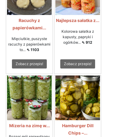
Racuchy z
Najlepsza sałatka z...
papierówkami...
Kolorowa sałatka z
kapusty, papryki i
Mięciutkie, puszyste
ogórków...
⇖ 912
racuchy z papierówkami
to...
⇖ 1103
Zobacz przepis!
Zobacz przepis!
Mizeria na zimę w...
Hamburger Dill
Chips –...
Poznaj mój sprawdzony