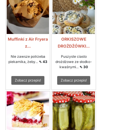
Muffinki z Air Fryera
ORKISZOWE
z...
DROŻDŻÓWKI...
Nie zawsze potrzeba
Puszyste ciasto
piekarnika, żeby...
⇖ 43
drożdżowe ze słodko-
kwaśnymi...
⇖ 30
Zobacz przepis!
Zobacz przepis!