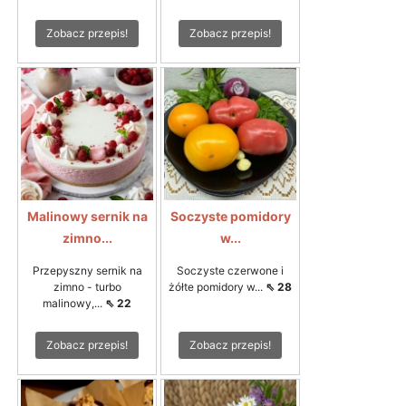
Zobacz przepis!
Zobacz przepis!
Malinowy sernik na
Soczyste pomidory
zimno...
w...
Przepyszny sernik na
Soczyste czerwone i
zimno - turbo
żółte pomidory w...
⇖ 28
malinowy,...
⇖ 22
Zobacz przepis!
Zobacz przepis!