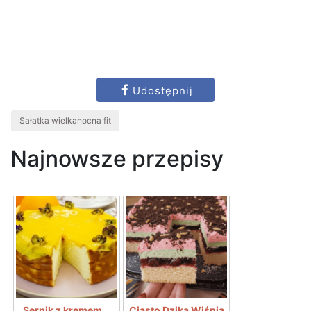
Udostępnij
Sałatka wielkanocna fit
Najnowsze przepisy
Sernik z kremem...
Ciasto Dzika Wiśnia