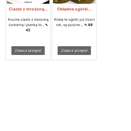
Ciasto z mrożoną...
Obłędne ogórki...
Kruche ciasto z mrożoną
Robię te ogórki już trzeci
żurawiną i pianką to...
⇖
rok, są pyszne....
⇖ 88
42
Zobacz przepis!
Zobacz przepis!