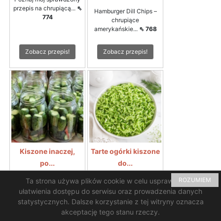
przepis na chrupiącą...
⇖
Hamburger Dill Chips –
774
chrupiące
amerykańskie...
⇖ 768
Zobacz przepis!
Zobacz przepis!
Kiszone inaczej,
Tarte ogórki kiszone
po...
do...
ROZUMIEM
Ta strona używa plików cookie w celu usprawnienia i
Rewelacyjny smak i
Tarte ogórki kiszone do
chrupkość ogórków...
⇖
zupy ogórkowejTarte...
⇖
ułatwienia dostępu do serwisu oraz prowadzenia danych
714
700
statystycznych. Dalsze korzystanie z tej witryny oznacza
akceptację tego stanu rzeczy.