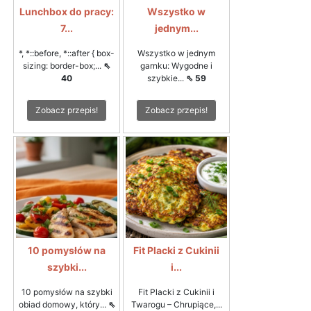
Lunchbox do pracy:
Wszystko w
7...
jednym...
*, *::before, *::after { box-
Wszystko w jednym
sizing: border-box;...
⇖
garnku: Wygodne i
40
szybkie...
⇖ 59
Zobacz przepis!
Zobacz przepis!
10 pomysłów na
Fit Placki z Cukinii
szybki...
i...
10 pomysłów na szybki
Fit Placki z Cukinii i
obiad domowy, który...
⇖
Twarogu – Chrupiące,...