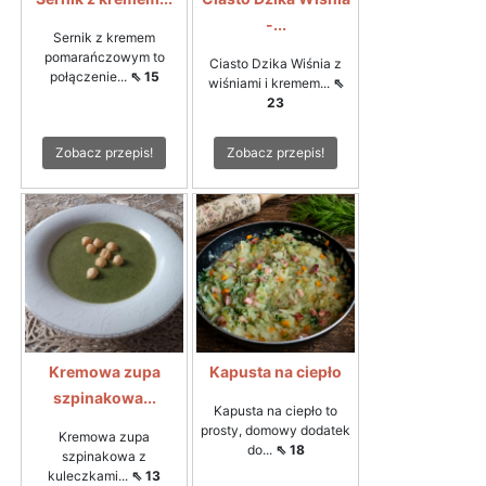
-...
Sernik z kremem
pomarańczowym to
Ciasto Dzika Wiśnia z
połączenie...
⇖ 15
wiśniami i kremem...
⇖
23
Zobacz przepis!
Zobacz przepis!
Kremowa zupa
Kapusta na ciepło
szpinakowa...
Kapusta na ciepło to
prosty, domowy dodatek
Kremowa zupa
do...
⇖ 18
szpinakowa z
kuleczkami...
⇖ 13