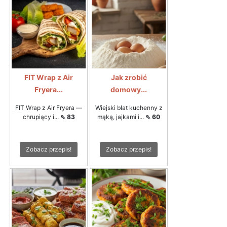
FIT Wrap z Air
Jak zrobić
Fryera...
domowy...
FIT Wrap z Air Fryera —
Wiejski blat kuchenny z
chrupiący i...
⇖ 83
mąką, jajkami i...
⇖ 60
Zobacz przepis!
Zobacz przepis!