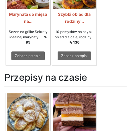
Marynata do mięsa
Szybki obiad dla
na...
rodziny...
Sezon na grilla: Sekrety
10 pomysłów na szybki
idealnej marynaty i...
⇖
obiad dla całej rodziny...
95
⇖ 136
Zobacz przepis!
Zobacz przepis!
Przepisy na czasie