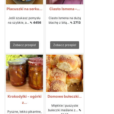
Placuszki na serku...
Ciasto Ismena –...
Jeśli szukasz pomysłu
Ciasto Ismena na dużą
na szybkie, a...
⇖ 4456
blachę z bitą...
⇖ 2713
Zobacz przepis!
Zobacz przepis!
Krokodylki - ogórki
Domowe bułeczki...
z...
Miękkie i puszyste
bułeczki maślane z...
⇖
Pyszne, lekko pikantne,