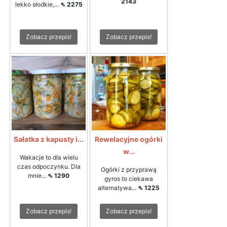
2143
lekko słodkie,...
⇖ 2275
Zobacz przepis!
Zobacz przepis!
Sałatka z kapusty i...
Rewelacyjne ogórki
w...
Wakacje to dla wielu
czas odpoczynku. Dla
Ogórki z przyprawą
mnie...
⇖ 1290
gyros to ciekawa
alternatywa...
⇖ 1225
Zobacz przepis!
Zobacz przepis!