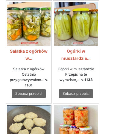
Sałatka z ogórków
Ogórki w
w...
musztardzie...
Sałatka z ogórków
Ogórki w musztardzie
Ostatnio
Przepis na te
przygotowywałem...
⇖
wyraziste,...
⇖ 1133
1161
Zobacz przepis!
Zobacz przepis!