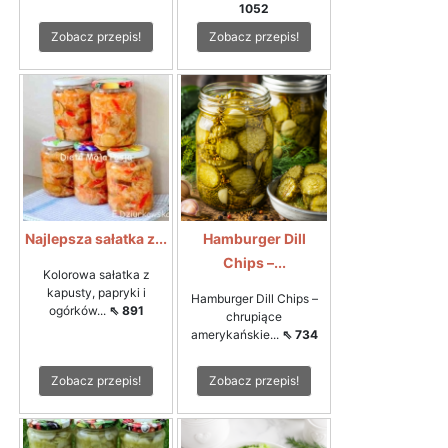
1052
Zobacz przepis!
Zobacz przepis!
Najlepsza sałatka z...
Hamburger Dill
Chips –...
Kolorowa sałatka z
kapusty, papryki i
Hamburger Dill Chips –
ogórków...
⇖ 891
chrupiące
amerykańskie...
⇖ 734
Zobacz przepis!
Zobacz przepis!