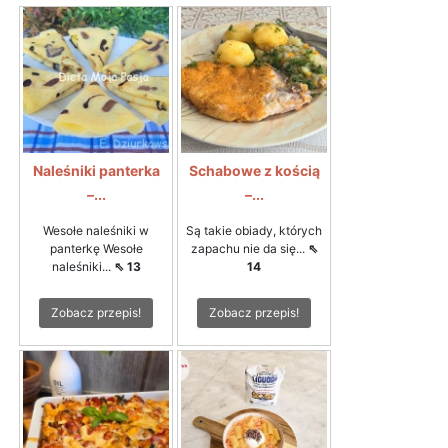
Naleśniki panterka
Schabowe z kością
–...
–...
Wesołe naleśniki w
Są takie obiady, których
panterkę Wesołe
zapachu nie da się...
⇖
naleśniki...
⇖ 13
14
Zobacz przepis!
Zobacz przepis!