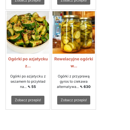
Zobacz przepis!
Zobacz przepis!
Ogórki po azjatycku
Rewelacyjne ogórki
z...
w...
Ogórki po azjatycku z
Ogórki z przyprawą
sezamem to przykład
gyros to ciekawa
na...
⇖ 55
alternatywa...
⇖ 630
Zobacz przepis!
Zobacz przepis!