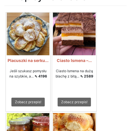
Placuszki na serku...
Ciasto Ismena –...
Jeśli szukasz pomysłu
Ciasto Ismena na dużą
na szybkie, a...
⇖ 4196
blachę z bitą...
⇖ 2589
Zobacz przepis!
Zobacz przepis!