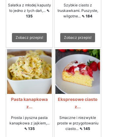
Sałatka z młodej kapusty
Szybkie ciasto z
to jedno z tych dań,...
⇖
truskawkami. Puszyste,
135
wilgotne...
⇖ 184
Zobacz przepis!
Zobacz przepis!
Pasta kanapkowa
Ekspresowe ciasto
z...
z...
Prosta i pyszna pasta
Smaczne i niezwykle
kanapkowa z jajkiem,...
proste w przygotowaniu
⇖ 135
ciasto...
⇖ 145