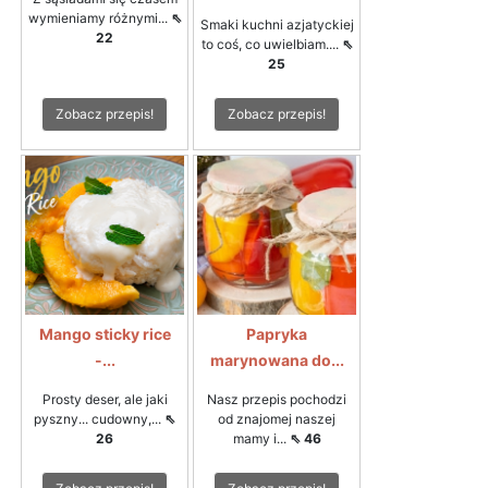
wymieniamy różnymi...
⇖
Smaki kuchni azjatyckiej
22
to coś, co uwielbiam....
⇖
25
Zobacz przepis!
Zobacz przepis!
Mango sticky rice
Papryka
-...
marynowana do...
Prosty deser, ale jaki
Nasz przepis pochodzi
pyszny... cudowny,...
⇖
od znajomej naszej
26
mamy i...
⇖ 46