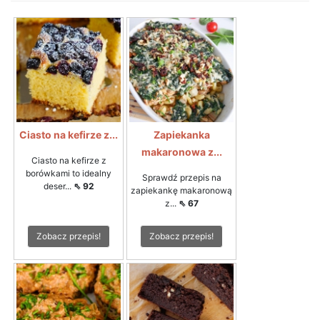
Ciasto na kefirze z...
Zapiekanka
makaronowa z...
Ciasto na kefirze z
borówkami to idealny
Sprawdź przepis na
deser...
⇖ 92
zapiekankę makaronową
z...
⇖ 67
Zobacz przepis!
Zobacz przepis!