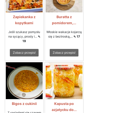
Zapiekanka z
Buratta z
kopytkami
pomidorem,...
Jeśli szukasz pomysłu
Włoskie wakacje kojarzą
na sycący, prosty i...
⇖
się z beztroską,...
⇖ 17
19
Zobacz przepis!
Zobacz przepis!
Bigos z cukinii
Kapusta po
azjatycku do...
Z sąsiadami się czasem