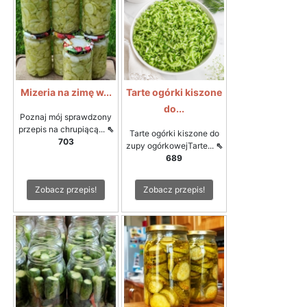
Mizeria na zimę w...
Tarte ogórki kiszone
do...
Poznaj mój sprawdzony
przepis na chrupiącą...
⇖
Tarte ogórki kiszone do
703
zupy ogórkowejTarte...
⇖
689
Zobacz przepis!
Zobacz przepis!