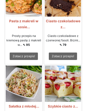
Pasta z makreli w
Ciasto czekoladowe
sosie...
z...
Prosty przepis na
Ciasto czekoladowe z
kremową pastę z makreli
czerwonej fasoli. Brzmi...
w...
⇖ 95
⇖ 79
Zobacz przepis!
Zobacz przepis!
Sałatka z młodej...
Szybkie ciasto z...