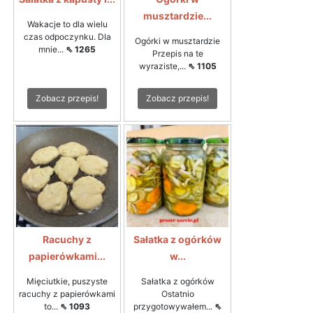
musztardzie...
Wakacje to dla wielu
czas odpoczynku. Dla
Ogórki w musztardzie
mnie...
⇖ 1265
Przepis na te
wyraziste,...
⇖ 1105
Zobacz przepis!
Zobacz przepis!
Racuchy z
Sałatka z ogórków
papierówkami...
w...
Mięciutkie, puszyste
Sałatka z ogórków
racuchy z papierówkami
Ostatnio
to...
⇖ 1093
przygotowywałem...
⇖