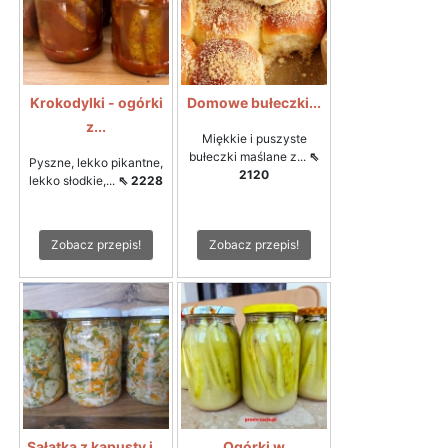
Krokodylki - ogórki
Domowe bułeczki...
z...
Miękkie i puszyste
bułeczki maślane z...
⇖
Pyszne, lekko pikantne,
2120
lekko słodkie,...
⇖ 2228
Zobacz przepis!
Zobacz przepis!
Sałatka z kapusty i...
Ogórki w