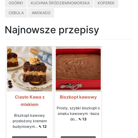
OGÓRKI
KUCHNIA ŚRÓDZIEMNOMORSKA
KOPEREK
CEBULA
AWOKADO
Najnowsze przepisy
Ciasto Kawa z
Biszkopt kawowy
mlekiem
Prosty, szybki biszkopt o
smaku kawowym -baza
Biszkopt kawowy
do...
⇖ 13
przełożony kremem
budyniowym...
⇖ 12