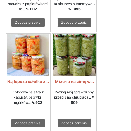
racuchy z papierówkami
to ciekawa alternatywa...
to...
⇖ 1112
⇖ 1096
Zobacz przepis!
Zobacz przepis!
Najlepsza sałatka z...
Mizeria na zimę w...
Kolorowa sałatka z
Poznaj mój sprawdzony
kapusty, papryki i
przepis na chrupiącą...
⇖
ogórków...
⇖ 933
809
Zobacz przepis!
Zobacz przepis!