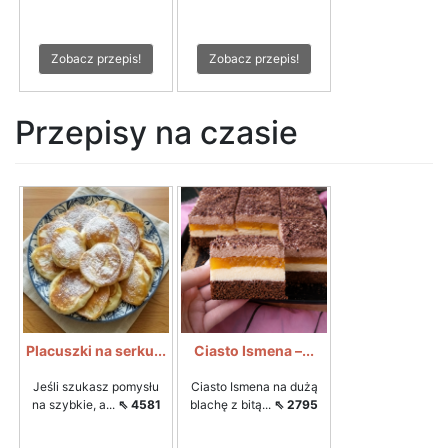
Zobacz przepis!
Zobacz przepis!
Przepisy na czasie
Placuszki na serku...
Ciasto Ismena –...
Jeśli szukasz pomysłu
Ciasto Ismena na dużą
na szybkie, a...
⇖ 4581
blachę z bitą...
⇖ 2795