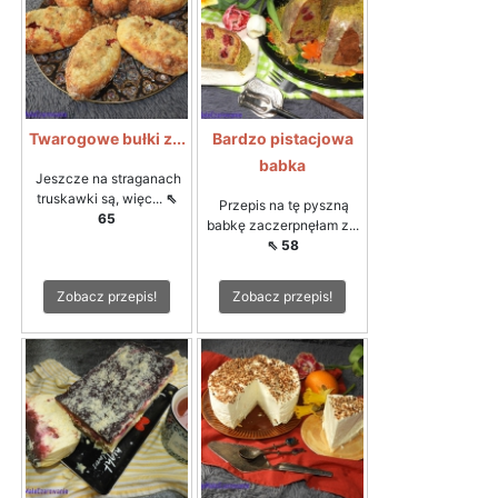
Twarogowe bułki z...
Bardzo pistacjowa
babka
Jeszcze na straganach
truskawki są, więc...
⇖
Przepis na tę pyszną
65
babkę zaczerpnęłam z...
⇖ 58
Zobacz przepis!
Zobacz przepis!