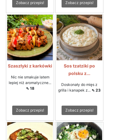
Zobacz przepis!
Zobacz przepis!
Szaszłyki z karkówki
Sos tzatziki po
polsku z...
Nic nie smakuje latem
lepiej niż aromatyczne...
Doskonały do mięs z
⇖ 18
grilla i kanapek z...
⇖ 23
Zobacz przepis!
Zobacz przepis!