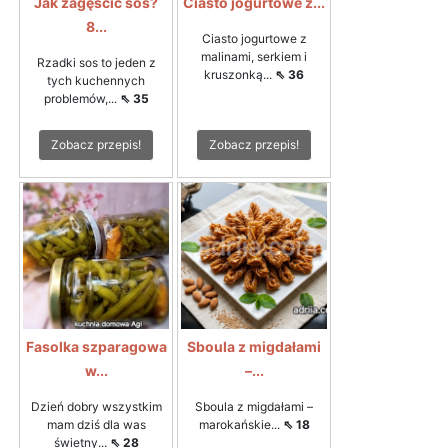
Jak zagęścić sos?
Ciasto jogurtowe z...
8...
Ciasto jogurtowe z
malinami, serkiem i
Rzadki sos to jeden z
kruszonką...
⇖ 36
tych kuchennych
problemów,...
⇖ 35
Zobacz przepis!
Zobacz przepis!
Fasolka szparagowa
Sboula z migdałami
w...
–...
Dzień dobry wszystkim
Sboula z migdałami –
mam dziś dla was
marokańskie...
⇖ 18
świetny...
⇖ 28