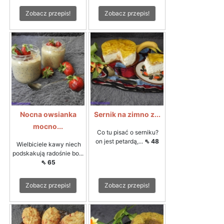
Zobacz przepis!
Zobacz przepis!
Nocna owsianka
Sernik na zimno z...
mocno...
Co tu pisać o serniku?
on jest petardą,...
⇖ 48
Wielbiciele kawy niech
podskakują radośnie bo...
⇖ 65
Zobacz przepis!
Zobacz przepis!