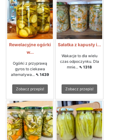
Rewelacyjne ogórki
Sałatka z kapusty i...
w...
Wakacje to dla wielu
czas odpoczynku. Dla
Ogórki z przyprawą
mnie...
⇖ 1318
gyros to ciekawa
alternatywa...
⇖ 1439
Zobacz przepis!
Zobacz przepis!