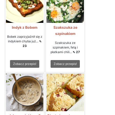
Indyk z Bobem
Szakszuka ze
szpinakiem
Bobek zaprzyjaźnił się z
indykiem chyba już...
⇖
Szakszuka ze
23
szpinakiem, fetą i
płatkami chili...
⇖ 27
Zobacz przepis!
Zobacz przepis!