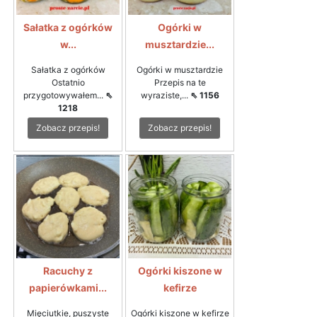
Sałatka z ogórków
Ogórki w
w...
musztardzie...
Sałatka z ogórków
Ogórki w musztardzie
Ostatnio
Przepis na te
przygotowywałem...
⇖
wyraziste,...
⇖ 1156
1218
Zobacz przepis!
Zobacz przepis!
Racuchy z
Ogórki kiszone w
papierówkami...
kefirze
Mięciutkie, puszyste
Ogórki kiszone w kefirze