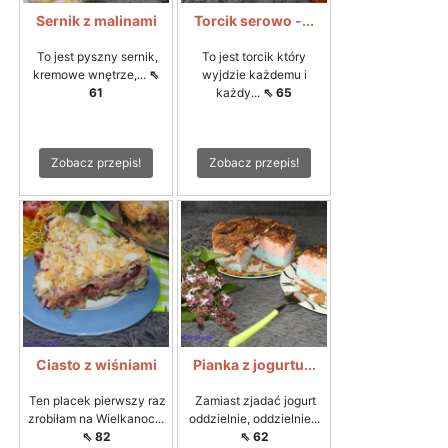
Sernik z malinami
Torcik serowo -...
To jest pyszny sernik,
To jest torcik który
kremowe wnętrze,...
⇖
wyjdzie każdemu i
61
każdy...
⇖ 65
Zobacz przepis!
Zobacz przepis!
Ciasto z wiśniami
Pianka z jogurtu...
Ten placek pierwszy raz
Zamiast zjadać jogurt
zrobiłam na Wielkanoc...
oddzielnie, oddzielnie...
⇖ 82
⇖ 62