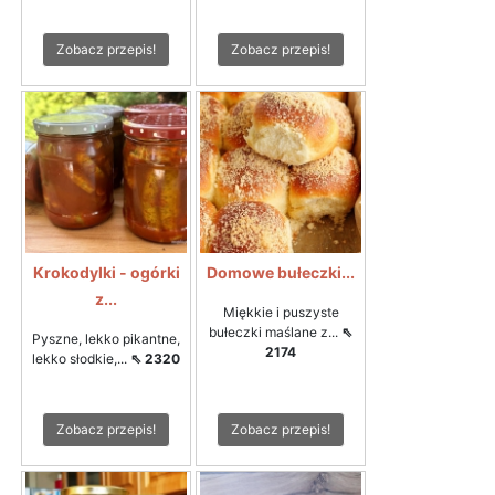
Zobacz przepis!
Zobacz przepis!
Krokodylki - ogórki
Domowe bułeczki...
z...
Miękkie i puszyste
bułeczki maślane z...
⇖
Pyszne, lekko pikantne,
2174
lekko słodkie,...
⇖ 2320
Zobacz przepis!
Zobacz przepis!