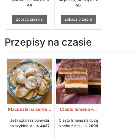
44
56
Zobacz przepis!
Zobacz przepis!
Przepisy na czasie
Placuszki na serku...
Ciasto Ismena –...
Jeśli szukasz pomysłu
Ciasto Ismena na dużą
na szybkie, a...
⇖ 4437
blachę z bitą...
⇖ 2699