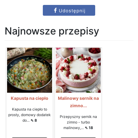
Udostępnij
Najnowsze przepisy
Kapusta na ciepło
Malinowy sernik na
zimno...
Kapusta na ciepło to
prosty, domowy dodatek
Przepyszny sernik na
do...
⇖ 8
zimno - turbo
malinowy,...
⇖ 18