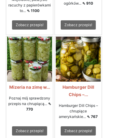
ogórków...
⇖ 910
racuchy z papierówkami
to...
⇖ 1100
Zobacz przepis!
Zobacz przepis!
Mizeria na zimę w...
Hamburger Dill
Chips –...
Poznaj mój sprawdzony
przepis na chrupiącą...
⇖
Hamburger Dill Chips –
770
chrupiące
amerykańskie...
⇖ 767
Zobacz przepis!
Zobacz przepis!