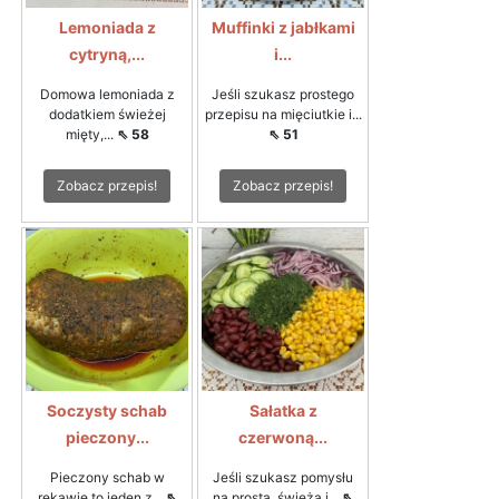
Lemoniada z
Muffinki z jabłkami
cytryną,...
i...
Domowa lemoniada z
Jeśli szukasz prostego
dodatkiem świeżej
przepisu na mięciutkie i...
mięty,...
⇖ 58
⇖ 51
Zobacz przepis!
Zobacz przepis!
Soczysty schab
Sałatka z
pieczony...
czerwoną...
Pieczony schab w
Jeśli szukasz pomysłu
rękawie to jeden z...
⇖
na prostą, świeżą i...
⇖