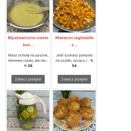
Błyskawiczne ciasto
Makaron tagliatelle
bez...
z...
Masz ochotę na pyszne,
Jeśli szukasz pomysłu
domowe ciasto, ale nie...
na szybki, sycący i...
⇖
⇖ 58
54
Zobacz przepis!
Zobacz przepis!