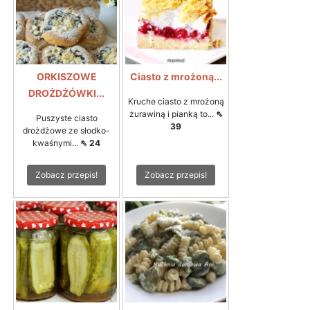
ORKISZOWE
Ciasto z mrożoną...
DROŻDŻÓWKI...
Kruche ciasto z mrożoną
żurawiną i pianką to...
⇖
Puszyste ciasto
39
drożdżowe ze słodko-
kwaśnymi...
⇖ 24
Zobacz przepis!
Zobacz przepis!