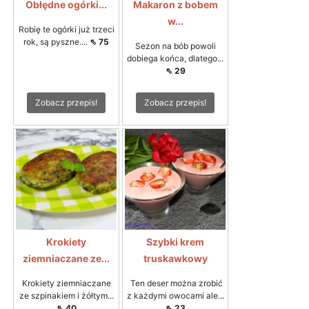
Obłędne ogórki...
Makaron z bobem
w...
Robię te ogórki już trzeci
rok, są pyszne....
⇖ 75
Sezon na bób powoli
dobiega końca, dlatego...
⇖ 29
Zobacz przepis!
Zobacz przepis!
Krokiety
Szybki krem
ziemniaczane ze...
truskawkowy
Krokiety ziemniaczane
Ten deser można zrobić
ze szpinakiem i żółtym...
z każdymi owocami ale...
⇖ 40
⇖ 23