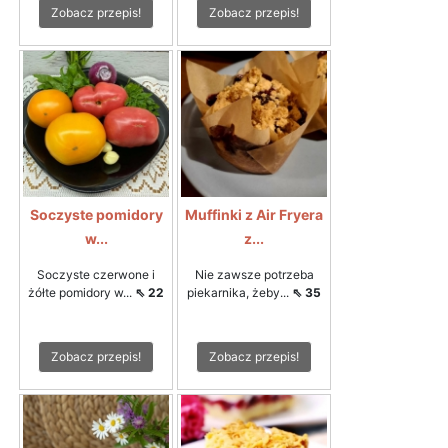
Zobacz przepis!
Zobacz przepis!
Soczyste pomidory
Muffinki z Air Fryera
w...
z...
Soczyste czerwone i
Nie zawsze potrzeba
żółte pomidory w...
⇖ 22
piekarnika, żeby...
⇖ 35
Zobacz przepis!
Zobacz przepis!