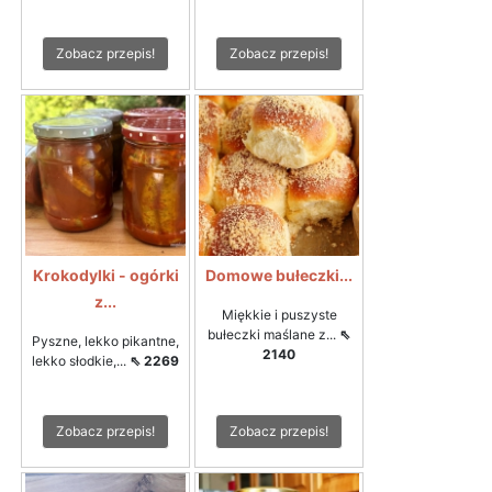
Zobacz przepis!
Zobacz przepis!
Krokodylki - ogórki
Domowe bułeczki...
z...
Miękkie i puszyste
bułeczki maślane z...
⇖
Pyszne, lekko pikantne,
2140
lekko słodkie,...
⇖ 2269
Zobacz przepis!
Zobacz przepis!