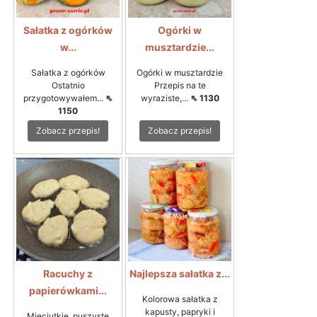
Sałatka z ogórków
Ogórki w
w...
musztardzie...
Sałatka z ogórków
Ogórki w musztardzie
Ostatnio
Przepis na te
przygotowywałem...
⇖
wyraziste,...
⇖ 1130
1150
Zobacz przepis!
Zobacz przepis!
Racuchy z
Najlepsza sałatka z...
papierówkami...
Kolorowa sałatka z
kapusty, papryki i
Mięciutkie, puszyste