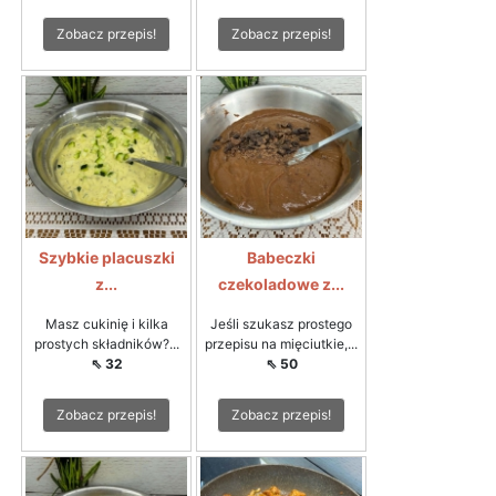
Zobacz przepis!
Zobacz przepis!
Szybkie placuszki
Babeczki
z...
czekoladowe z...
Masz cukinię i kilka
Jeśli szukasz prostego
prostych składników?...
przepisu na mięciutkie,...
⇖ 32
⇖ 50
Zobacz przepis!
Zobacz przepis!