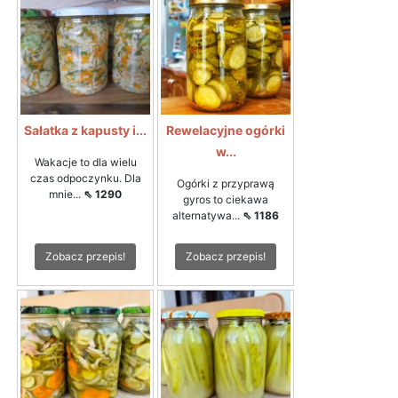
Sałatka z kapusty i...
Rewelacyjne ogórki
w...
Wakacje to dla wielu
czas odpoczynku. Dla
Ogórki z przyprawą
mnie...
⇖ 1290
gyros to ciekawa
alternatywa...
⇖ 1186
Zobacz przepis!
Zobacz przepis!