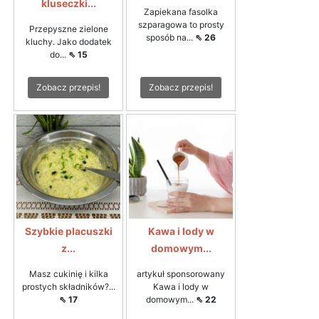
kluseczki...
Zapiekana fasolka
szparagowa to prosty
Przepyszne zielone
sposób na...
⇖ 26
kluchy. Jako dodatek
do...
⇖ 15
Zobacz przepis!
Zobacz przepis!
Szybkie placuszki
Kawa i lody w
z...
domowym...
Masz cukinię i kilka
artykuł sponsorowany
prostych składników?...
Kawa i lody w
⇖ 17
domowym...
⇖ 22