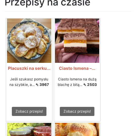
Przepisy na czasie
Placuszki na serku...
Ciasto Ismena –...
Jeśli szukasz pomysłu
Ciasto Ismena na dużą
na szybkie, a...
⇖ 3967
blachę z bitą...
⇖ 2503
Zobacz przepis!
Zobacz przepis!