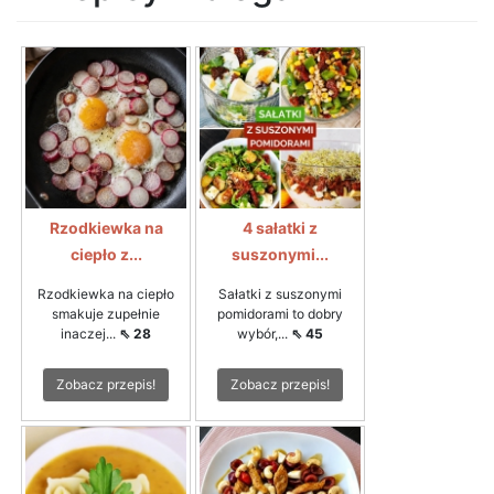
Rzodkiewka na
4 sałatki z
ciepło z...
suszonymi...
Rzodkiewka na ciepło
Sałatki z suszonymi
smakuje zupełnie
pomidorami to dobry
inaczej...
⇖ 28
wybór,...
⇖ 45
Zobacz przepis!
Zobacz przepis!