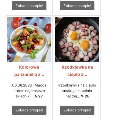
Zobacz przepis!
Zobacz przepis!
Kolorowa
Rzodkiewka na
panzanella z...
ciepło z...
06.08.2026 Magda
Rzodkiewka na ciepło
Latem najprostsze
smakuje zupełnie
składniki...
⇖ 27
inaczej...
⇖ 28
Zobacz przepis!
Zobacz przepis!