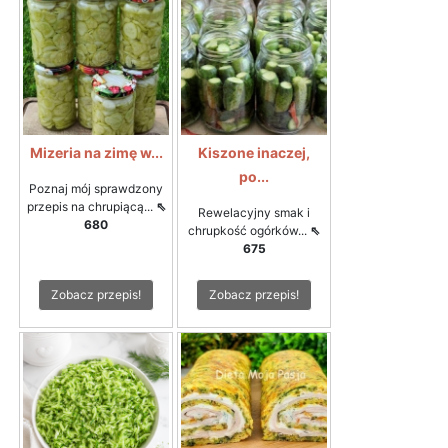
Mizeria na zimę w...
Kiszone inaczej,
po...
Poznaj mój sprawdzony
przepis na chrupiącą...
⇖
Rewelacyjny smak i
680
chrupkość ogórków...
⇖
675
Zobacz przepis!
Zobacz przepis!