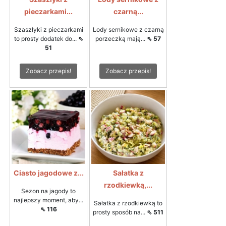
pieczarkami...
czarną...
Szaszłyki z pieczarkami
Lody sernikowe z czarną
to prosty dodatek do...
⇖
porzeczką mają...
⇖ 57
51
Zobacz przepis!
Zobacz przepis!
Ciasto jagodowe z...
Sałatka z
rzodkiewką,...
Sezon na jagody to
najlepszy moment, aby...
Sałatka z rzodkiewką to
⇖ 116
prosty sposób na...
⇖ 511