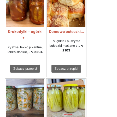
Krokodylki - ogórki
Domowe bułeczki...
z...
Miękkie i puszyste
bułeczki maślane z...
⇖
Pyszne, lekko pikantne,
2103
lekko słodkie,...
⇖ 2204
Zobacz przepis!
Zobacz przepis!