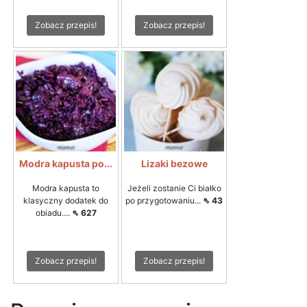
Zobacz przepis!
Zobacz przepis!
Modra kapusta po...
Lizaki bezowe
Modra kapusta to
Jeżeli zostanie Ci białko
klasyczny dodatek do
po przygotowaniu...
⇖ 43
obiadu....
⇖ 627
Zobacz przepis!
Zobacz przepis!