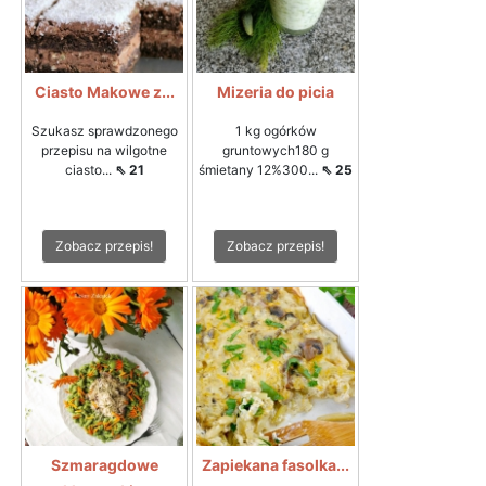
Ciasto Makowe z...
Mizeria do picia
Szukasz sprawdzonego
1 kg ogórków
przepisu na wilgotne
gruntowych180 g
ciasto...
⇖ 21
śmietany 12%300...
⇖ 25
Zobacz przepis!
Zobacz przepis!
Szmaragdowe
Zapiekana fasolka...