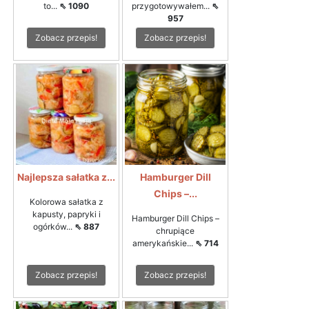
to...
⇖ 1090
przygotowywałem...
⇖
957
Zobacz przepis!
Zobacz przepis!
Najlepsza sałatka z...
Hamburger Dill
Chips –...
Kolorowa sałatka z
kapusty, papryki i
Hamburger Dill Chips –
ogórków...
⇖ 887
chrupiące
amerykańskie...
⇖ 714
Zobacz przepis!
Zobacz przepis!