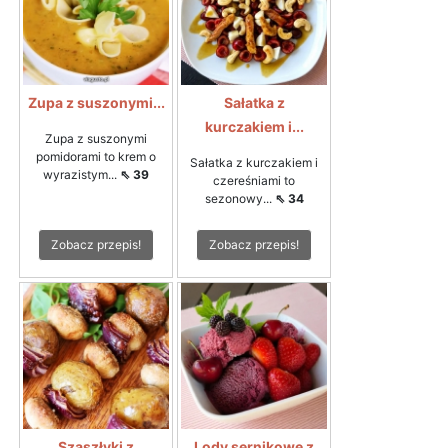
Zupa z suszonymi...
Sałatka z
kurczakiem i...
Zupa z suszonymi
pomidorami to krem o
Sałatka z kurczakiem i
wyrazistym...
⇖ 39
czereśniami to
sezonowy...
⇖ 34
Zobacz przepis!
Zobacz przepis!
Szaszłyki z
Lody sernikowe z